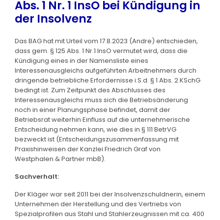
Abs. 1 Nr. 1 InsO bei Kündigung in
der Insolvenz
Das BAG hat mit Urteil vom 17.8.2023 (Andre) entschieden,
dass gem. § 125 Abs. 1 Nr.1 InsO vermutet wird, dass die
Kündigung eines in der Namensliste eines
Interessenausgleichs aufgeführten Arbeitnehmers durch
dringende betriebliche Erfordernisse i.S.d. § 1 Abs. 2 KSchG
bedingt ist. Zum Zeitpunkt des Abschlusses des
Interessenausgleichs muss sich die Betriebsänderung
noch in einer Planungsphase befindet, damit der
Betriebsrat weiterhin Einfluss auf die unternehmerische
Entscheidung nehmen kann, wie dies in § 111 BetrVG
bezweckt ist (Entscheidungszusammenfassung mit
Praxishinweisen der Kanzlei Friedrich Graf von
Westphalen & Partner mbB).
Sachverhalt:
Der Kläger war seit 2011 bei der Insolvenzschuldnerin, einem
Unternehmen der Herstellung und des Vertriebs von
Spezialprofilen aus Stahl und Stahlerzeugnissen mit ca. 400