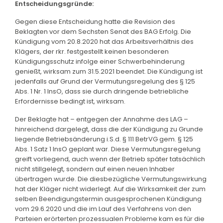
Entscheidungsgründe:
Gegen diese Entscheidung hatte die Revision des
Beklagten vor dem Sechsten Senat des BAG Erfolg. Die
Kündigung vom 20.8.2020 hat das Arbeitsverhältnis des
Klägers, der rkr. festgestellt keinen besonderen
Kündigungsschutz infolge einer Schwerbehinderung
genießt, wirksam zum 31.5.2021 beendet. Die Kündigung ist
jedenfalls auf Grund der Vermutungsregelung des § 125
Abs. 1 Nr. 1 InsO, dass sie durch dringende betriebliche
Erfordernisse bedingt ist, wirksam.
Der Beklagte hat – entgegen der Annahme des LAG –
hinreichend dargelegt, dass die der Kündigung zu Grunde
liegende Betriebsänderung i.S.d. § 111 BetrVG gem. § 125
Abs. 1 Satz 1 InsO geplant war. Diese Vermutungsregelung
greift vorliegend, auch wenn der Betrieb später tatsächlich
nicht stillgelegt, sondern auf einen neuen Inhaber
übertragen wurde. Die diesbezügliche Vermutungswirkung
hat der Kläger nicht widerlegt. Auf die Wirksamkeit der zum
selben Beendigungstermin ausgesprochenen Kündigung
vom 29.6.2020 und die im Lauf des Verfahrens von den
Parteien erörterten prozessualen Probleme kam es für die