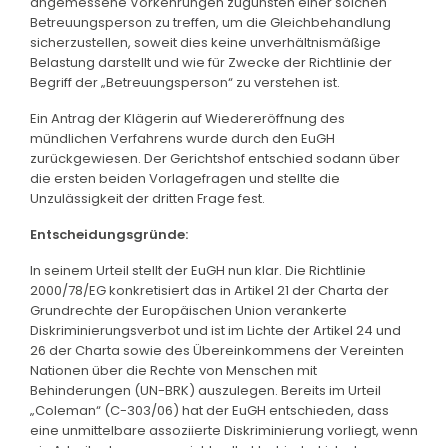
angemessene Vorkehrungen zugunsten einer solchen
Betreuungsperson zu treffen, um die Gleichbehandlung
sicherzustellen, soweit dies keine unverhältnismäßige
Belastung darstellt und wie für Zwecke der Richtlinie der
Begriff der „Betreuungsperson“ zu verstehen ist.
Ein Antrag der Klägerin auf Wiedereröffnung des
mündlichen Verfahrens wurde durch den EuGH
zurückgewiesen. Der Gerichtshof entschied sodann über
die ersten beiden Vorlagefragen und stellte die
Unzulässigkeit der dritten Frage fest.
Entscheidungsgründe:
In seinem Urteil stellt der EuGH nun klar. Die Richtlinie
2000/78/EG konkretisiert das in Artikel 21 der Charta der
Grundrechte der Europäischen Union verankerte
Diskriminierungsverbot und ist im Lichte der Artikel 24 und
26 der Charta sowie des Übereinkommens der Vereinten
Nationen über die Rechte von Menschen mit
Behinderungen (UN-BRK) auszulegen. Bereits im Urteil
„Coleman“ (C-303/06) hat der EuGH entschieden, dass
eine unmittelbare assoziierte Diskriminierung vorliegt, wenn