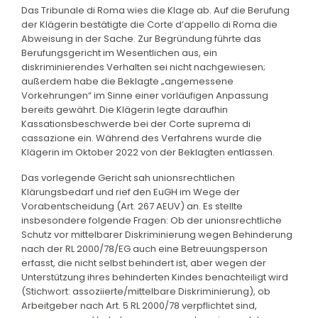
Das Tribunale di Roma wies die Klage ab. Auf die Berufung
der Klägerin bestätigte die Corte d’appello di Roma die
Abweisung in der Sache. Zur Begründung führte das
Berufungsgericht im Wesentlichen aus, ein
diskriminierendes Verhalten sei nicht nachgewiesen;
außerdem habe die Beklagte „angemessene
Vorkehrungen“ im Sinne einer vorläufigen Anpassung
bereits gewährt. Die Klägerin legte daraufhin
Kassationsbeschwerde bei der Corte suprema di
cassazione ein. Während des Verfahrens wurde die
Klägerin im Oktober 2022 von der Beklagten entlassen.
Das vorlegende Gericht sah unionsrechtlichen
Klärungsbedarf und rief den EuGH im Wege der
Vorabentscheidung (Art. 267 AEUV) an. Es stellte
insbesondere folgende Fragen: Ob der unionsrechtliche
Schutz vor mittelbarer Diskriminierung wegen Behinderung
nach der RL 2000/78/EG auch eine Betreuungsperson
erfasst, die nicht selbst behindert ist, aber wegen der
Unterstützung ihres behinderten Kindes benachteiligt wird
(Stichwort: assoziierte/mittelbare Diskriminierung), ob
Arbeitgeber nach Art. 5 RL 2000/78 verpflichtet sind,