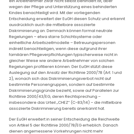
ein Arbeitnehmer zwar nicht selbst behindert ist, aber
wegen der Pflege und Unterstützung eines behinderten
Kindes benachteiligt wird. Mit der vorliegenden
Entscheidung erweitert der EuGH diesen Schutz und erkennt
ausdrücklich auch die mittelbare assoziierte
Diskriminierung an. Demnach können formal neutrale
Regelungen – etwa starre Schichtsysteme oder
einheitliche Arbeitszeitmodelle – Betreuungspersonen
indirekt benachteiligen, wenn diese aufgrund ihrer
familiären Pflegeverpflichtungen typischerweise nicht in
gleicher Weise wie andere Arbeitnehmer von solchen
Regelungen profitieren können. Der EuGH stützt diese
Auslegung auf den Ansatz der Richtlinie 2000/78 (Art. 1 und
2), wonach sich das Diskriminierungsverbot nicht auf
bestimmte Personengruppen, sondern auf bestimmte
Diskriminierungsgründe bezieht, sowie auf Parallelen zur
Richtlinie 2000/43/EG, deren Rechtsprechung –
insbesondere das Urteil „CHEZ“ (C-83/14) – die mittelbare
assoziierte Diskriminierung bereits anerkannt hat.
Der EuGH erweitert in seiner Entscheidung die Reichweite
von Artikel 5 der Richtlinie 2000/78/EG erheblich. Danach
dienen angemessene Vorkehrungen nicht mehr