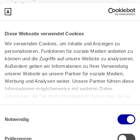
38/24)
Diese Webseite verwendet Cookies
Wir verwenden Cookies, um Inhalte und Anzeigen zu 
personalisieren, Funktionen für soziale Medien anbieten zu 
können und die Zugriffe auf unsere Website zu analysieren. 
Außerdem geben wir Informationen zu Ihrer Verwendung 
unserer Website an unsere Partner für soziale Medien, 
Bundeskanzlerplatz 2
Werbung und Analysen weiter. Unsere Partner führen diese 
53113 Bonn
Informationen möglicherweise mit weiteren Daten 
zusammen, die Sie ihnen bereitgestellt haben oder die sie 
Pressemitteilungen
AGB
|
im Rahmen Ihrer Nutzung der Dienste gesammelt haben.
Impressum
Datenschutz
|
Einwilligungsauswahl
Impressum
 | 
Datenschutz
Notwendig
Präferenzen