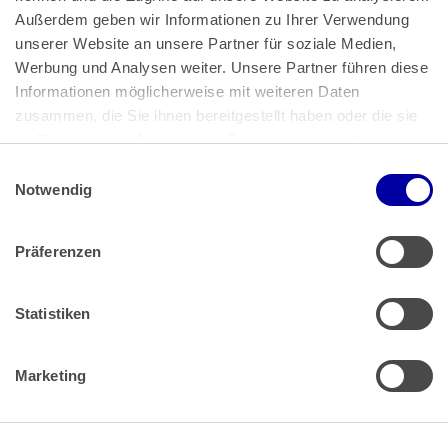
Außerdem geben wir Informationen zu Ihrer Verwendung 
unserer Website an unsere Partner für soziale Medien, 
Bundeskanzlerplatz 2
Werbung und Analysen weiter. Unsere Partner führen diese 
53113 Bonn
Informationen möglicherweise mit weiteren Daten 
zusammen, die Sie ihnen bereitgestellt haben oder die sie 
Pressemitteilungen
AGB
|
im Rahmen Ihrer Nutzung der Dienste gesammelt haben.
Impressum
Datenschutz
|
Einwilligungsauswahl
Impressum
 | 
Datenschutz
Notwendig
Präferenzen
Zahlung & Versand
Rücksendungen/Widerrufsbelehrung
Muster Widerrufsformular (PDF)
Statistiken
Remissionsbedingungen für den Handel
Kündigungsformular
Marketing
Barrierefreiheit