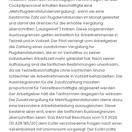
Cockpitpersonal erhalten Beschäftigte eine
„Mehrflugdienststundenvergütung“, wenn sie eine
bestimmte Zahl von Flugdienststunden im Monat geleistet
und damit die Grenzen für die erhöhte Vergütung
überschritten („ausgelöst“) haben. Diese sogenannten
Auslösegrenzen gelten einheitlich für Arbeitnehmende in
Teilzeit und in Vollzeit. Der Pilot verlangt vom Arbeitgeber
die Zahlung einer zusätzlichen Vergütung für
Flugdienststunden, die er im Verhältnis zu seiner
individuellen Arbeitszeit mehr geleistet hat. Nach seiner
Auffassung sind die tariflichen Bestimmungen unwirksam,
da sie Teilzeitbeschäftigte ohne sachlichen Grund
schlechter als Arbeitnehmende in Vollzeit behandelten. Die
Auslösegrenzen für die Zusatzzahlung müssten
proportional für Teilzeitbeschäftigte abgesenkt werden.
Der Arbeitgeber hält die Tarifnormen dagegen für wirksam.
Die Zusatzvergütung für Mehrflugdienststunden diene dazu,
eine besondere Arbeitsbelastung auszugleichen. Diese
bestehe aber erst, wenn die tariflichen Auslösegrenzen
überschritten seien. Das BAG hat Beschluss vom 11.11.2020
(10 AZR 185/20) dem EuGH verschiedene Fragen nach einer
Vereinbarkeit mit Unionsrecht vorgelegt. Der EuGH sollte