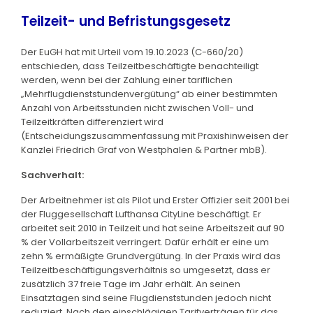
Teilzeit- und Befristungsgesetz
Der EuGH hat mit Urteil vom 19.10.2023 (C-660/20)
entschieden, dass Teilzeitbeschäftigte benachteiligt
werden, wenn bei der Zahlung einer tariflichen
„Mehrflugdienststundenvergütung“ ab einer bestimmten
Anzahl von Arbeitsstunden nicht zwischen Voll- und
Teilzeitkräften differenziert wird
(Entscheidungszusammenfassung mit Praxishinweisen der
Kanzlei Friedrich Graf von Westphalen & Partner mbB).
Sachverhalt:
Der Arbeitnehmer ist als Pilot und Erster Offizier seit 2001 bei
der Fluggesellschaft Lufthansa CityLine beschäftigt. Er
arbeitet seit 2010 in Teilzeit und hat seine Arbeitszeit auf 90
% der Vollarbeitszeit verringert. Dafür erhält er eine um
zehn % ermäßigte Grundvergütung. In der Praxis wird das
Teilzeitbeschäftigungsverhältnis so umgesetzt, dass er
zusätzlich 37 freie Tage im Jahr erhält. An seinen
Einsatztagen sind seine Flugdienststunden jedoch nicht
reduziert. Nach den einschlägigen Tarifverträgen für das