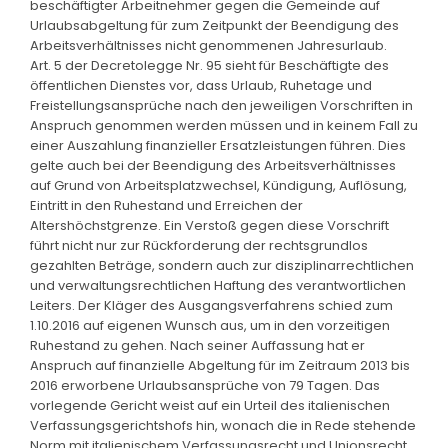
beschäftigter Arbeitnehmer gegen die Gemeinde auf
Urlaubsabgeltung für zum Zeitpunkt der Beendigung des
Arbeitsverhältnisses nicht genommenen Jahresurlaub.
Art. 5 der Decretolegge Nr. 95 sieht für Beschäftigte des
öffentlichen Dienstes vor, dass Urlaub, Ruhetage und
Freistellungsansprüche nach den jeweiligen Vorschriften in
Anspruch genommen werden müssen und in keinem Fall zu
einer Auszahlung finanzieller Ersatzleistungen führen. Dies
gelte auch bei der Beendigung des Arbeitsverhältnisses
auf Grund von Arbeitsplatzwechsel, Kündigung, Auflösung,
Eintritt in den Ruhestand und Erreichen der
Altershöchstgrenze. Ein Verstoß gegen diese Vorschrift
führt nicht nur zur Rückforderung der rechtsgrundlos
gezahlten Beträge, sondern auch zur disziplinarrechtlichen
und verwaltungsrechtlichen Haftung des verantwortlichen
Leiters. Der Kläger des Ausgangsverfahrens schied zum
1.10.2016 auf eigenen Wunsch aus, um in den vorzeitigen
Ruhestand zu gehen. Nach seiner Auffassung hat er
Anspruch auf finanzielle Abgeltung für im Zeitraum 2013 bis
2016 erworbene Urlaubsansprüche von 79 Tagen. Das
vorlegende Gericht weist auf ein Urteil des italienischen
Verfassungsgerichtshofs hin, wonach die in Rede stehende
Norm mit italienischem Verfassungsrecht und Unionsrecht