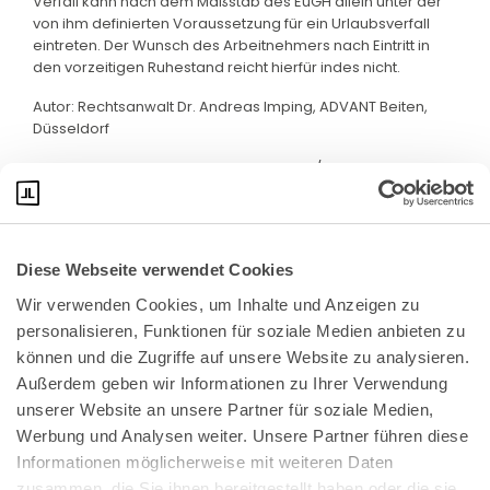
Verfall kann nach dem Maßstab des EuGH allein unter der
von ihm definierten Voraussetzung für ein Urlaubsverfall
eintreten. Der Wunsch des Arbeitnehmers nach Eintritt in
den vorzeitigen Ruhestand reicht hierfür indes nicht.
Autor: Rechtsanwalt Dr. Andreas Imping, ADVANT Beiten,
Düsseldorf
Quelle: Pressemitteilung des EuGH Nr. 10/24 v. 18.1.2024
Diese Webseite verwendet Cookies
Wir verwenden Cookies, um Inhalte und Anzeigen zu 
personalisieren, Funktionen für soziale Medien anbieten zu 
können und die Zugriffe auf unsere Website zu analysieren. 
Außerdem geben wir Informationen zu Ihrer Verwendung 
unserer Website an unsere Partner für soziale Medien, 
Bundeskanzlerplatz 2
Werbung und Analysen weiter. Unsere Partner führen diese 
53113 Bonn
Informationen möglicherweise mit weiteren Daten 
zusammen, die Sie ihnen bereitgestellt haben oder die sie 