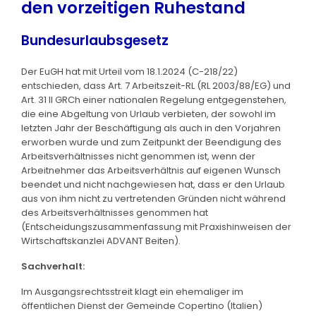
den vorzeitigen Ruhestand
Bundesurlaubsgesetz
Der EuGH hat mit Urteil vom 18.1.2024 (C-218/22)
entschieden, dass Art. 7 Arbeitszeit-RL (RL 2003/88/EG) und
Art. 31 II GRCh einer nationalen Regelung entgegenstehen,
die eine Abgeltung von Urlaub verbieten, der sowohl im
letzten Jahr der Beschäftigung als auch in den Vorjahren
erworben wurde und zum Zeitpunkt der Beendigung des
Arbeitsverhältnisses nicht genommen ist, wenn der
Arbeitnehmer das Arbeitsverhältnis auf eigenen Wunsch
beendet und nicht nachgewiesen hat, dass er den Urlaub
aus von ihm nicht zu vertretenden Gründen nicht während
des Arbeitsverhältnisses genommen hat
(Entscheidungszusammenfassung mit Praxishinweisen der
Wirtschaftskanzlei ADVANT Beiten).
Sachverhalt:
Im Ausgangsrechtsstreit klagt ein ehemaliger im
öffentlichen Dienst der Gemeinde Copertino (Italien)