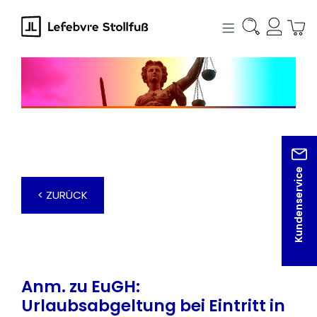
alt springen
Kundenservice
< ZURÜCK
Anm. zu EuGH:
Urlaubsabgeltung bei Eintritt in