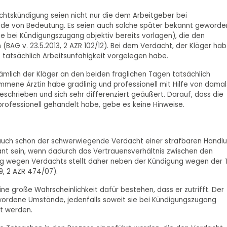
achtskündigung seien nicht nur die dem Arbeitgeber bei
de von Bedeutung. Es seien auch solche später bekannt geword
e bei Kündigungszugang objektiv bereits vorlagen), die den
BAG v. 23.5.2013, 2 AZR 102/12). Bei dem Verdacht, der Kläger ha
ss tatsächlich Arbeitsunfähigkeit vorgelegen habe.
lich der Kläger an den beiden fraglichen Tagen tatsächlich
mmene Ärztin habe gradlinig und professionell mit Hilfe von damal
eschrieben und sich sehr differenziert geäußert. Darauf, dass die
nprofessionell gehandelt habe, gebe es keine Hinweise.
 auch schon der schwerwiegende Verdacht einer strafbaren Handl
ant sein, wenn dadurch das Vertrauensverhältnis zwischen den
ung wegen Verdachts stellt daher neben der Kündigung wegen der 
9, 2 AZR 474/07).
ne große Wahrscheinlichkeit dafür bestehen, dass er zutrifft. Der
wordene Umstände, jedenfalls soweit sie bei Kündigungszugang
kt werden.