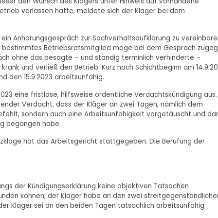
dieser den Wunsch des Klägers unter Hinweis auf vorhandene
trieb verlassen hatte, meldete sich der Kläger bei dem
r ein Anhörungsgespräch zur Sachverhaltsaufklärung zu vereinbare
in bestimmtes Betriebsratsmitglied möge bei dem Gespräch zuge
präch ohne das besagte – und ständig terminlich verhinderte –
h krank und verließ den Betrieb. Kurz nach Schichtbeginn am 14.9.2
nd den 15.9.2023 arbeitsunfähig.
023 eine fristlose, hilfsweise ordentliche Verdachtskündigung aus.
gender Verdacht, dass der Kläger an zwei Tagen, nämlich dem
gefehlt, sondern auch eine Arbeitsunfähigkeit vorgetäuscht und da
rug begangen habe.
klage hat das Arbeitsgericht stattgegeben. Die Berufung der
ngs der Kündigungserklärung keine objektiven Tatsachen
ünden können, der Kläger habe an den zwei streitgegenständliche
der Kläger sei an den beiden Tagen tatsächlich arbeitsunfähig