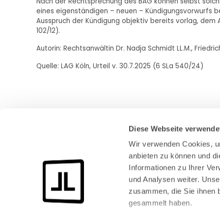
Nach der Rechtsprechung des BAG können selbst solch
eines eigenständigen – neuen – Kündigungsvorwurfs b
Ausspruch der Kündigung objektiv bereits vorlag, dem A
102/12).
Autorin: Rechtsanwältin Dr. Nadja Schmidt LL.M., Friedr
Quelle: LAG Köln, Urteil v. 30.7.2025 (6 SLa 540/24)
Diese Webseite verwende
Wir verwenden Cookies, um
anbieten zu können und di
Informationen zu Ihrer Ve
und Analysen weiter. Unse
Bundeskanzlerplatz 2
zusammen, die Sie ihnen b
53113 Bonn
gesammelt haben.
Pressemitteilungen
AGB
|