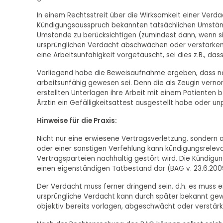
In einem Rechtsstreit über die Wirksamkeit einer Verd
Kündigungsausspruch bekannten tatsächlichen Umstän
Umstände zu berücksichtigen (zumindest dann, wenn si
ursprünglichen Verdacht abschwächen oder verstärken (
eine Arbeitsunfähigkeit vorgetäuscht, sei dies z.B., da
Vorliegend habe die Beweisaufnahme ergeben, dass näm
arbeitsunfähig gewesen sei. Denn die als Zeugin verno
erstellten Unterlagen ihre Arbeit mit einem Patienten b
Ärztin ein Gefälligkeitsattest ausgestellt habe oder u
Hinweise für die Praxis:
Nicht nur eine erwiesene Vertragsverletzung, sondern
oder einer sonstigen Verfehlung kann kündigungsrelev
Vertragsparteien nachhaltig gestört wird. Die Kündig
einen eigenständigen Tatbestand dar (BAG v. 23.6.200
Der Verdacht muss ferner dringend sein, d.h. es muss ei
ursprüngliche Verdacht kann durch später bekannt ge
objektiv bereits vorlagen, abgeschwächt oder verstär