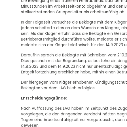
die Bewilligung eines früheren Feierabends. Nachdem 
Minusstunden im Arbeitszeitkonto abgelehnt und den Be
stellvertretenden Gruppenleiter als arbeitsunfähig ab.
In der Folgezeit versuchte die Beklagte mit dem Kläge
jedoch scheiterte dies an dem Wunsch des Klägers, e
sein. Als der Kläger erfuhr, dass die Beklagte ein Ges
Betriebsratsmitglied durchführe wollte, meldete er sic
meldete sich der Kläger telefonisch für den 14.9.2023 u
Daraufhin sprach die Beklagte mit Schreiben vom 2.10.2
Dies geschah mit der Begründung, es bestehe ein drin
14.8.2023 und dem 14.9.2023 nicht nur unentschuldigt 
Entgeltfortzahlung erschlichen habe, mithin einen Bet
Der hiergegen vom Kläger erhobenen Kündigungsschutz
Beklagten vor dem LAG blieb erfolglos.
Entscheidungsgründe:
Nach Auffassung des LAG haben im Zeitpunkt des Zuga
vorgelegen, die den dringenden Verdacht hätten begr
Tagen eine Arbeitsunfähigkeit nur vorgetäuscht, denn 
gewesen.