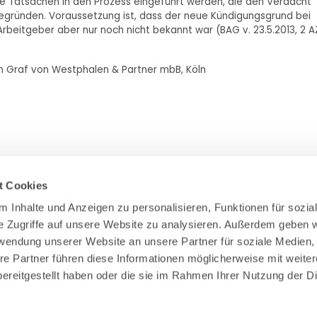
e Tatsachen in den Prozess eingeführt werden, die den Verdacht
egründen. Voraussetzung ist, dass der neue Kündigungsgrund bei
rbeitgeber aber nur noch nicht bekannt war (BAG v. 23.5.2013, 2 A
ich Graf von Westphalen & Partner mbB, Köln
t Cookies
 Inhalte und Anzeigen zu personalisieren, Funktionen für sozial
e Zugriffe auf unsere Website zu analysieren. Außerdem geben wi
Zahlung & Versand
rwendung unserer Website an unsere Partner für soziale Medien,
Rücksendungen/Widerrufsbelehrung
re Partner führen diese Informationen möglicherweise mit weiter
Muster Widerrufsformular (PDF)
ereitgestellt haben oder die sie im Rahmen Ihrer Nutzung der Di
Remissionsbedingungen für den Handel
Kündigungsformular