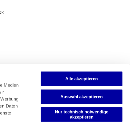
ZR
Alle akzeptieren
e Medien 
r 
Auswahl akzeptieren
Newsletter
 Werbung 
Mediadaten
en Daten 
Media-Center
Nur technisch notwendige
enste 
akzeptieren