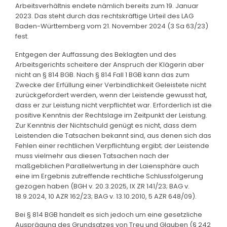
Arbeitsverhältnis endete nämlich bereits zum 19. Januar
2023. Das steht durch das rechtskräftige Urteil des LAG
Baden-Württemberg vom 21. November 2024 (3 Sa 63/23)
fest.
Entgegen der Auffassung des Beklagten und des
Arbeitsgerichts scheitere der Anspruch der Klägerin aber
nicht an § 814 BGB. Nach § 814 Fall 1 BGB kann das zum
Zwecke der Erfüllung einer Verbindlichkeit Geleistete nicht
zurückgefordert werden, wenn der Leistende gewusst hat,
dass er zur Leistung nicht verpflichtet war. Erforderlich ist die
positive Kenntnis der Rechtslage im Zeitpunkt der Leistung.
Zur Kenntnis der Nichtschuld genügt es nicht, dass dem
Leistenden die Tatsachen bekannt sind, aus denen sich das
Fehlen einer rechtlichen Verpflichtung ergibt; der Leistende
muss vielmehr aus diesen Tatsachen nach der
maßgeblichen Parallelwertung in der Laiensphäre auch
eine im Ergebnis zutreffende rechtliche Schlussfolgerung
gezogen haben (BGH v. 20.3.2025, IX ZR 141/23; BAG v.
18.9.2024, 10 AZR 162/23; BAG v. 13.10.2010, 5 AZR 648/09).
Bei § 814 BGB handelt es sich jedoch um eine gesetzliche
Ausprägung des Grundsatzes von Treu und Glauben (§ 242