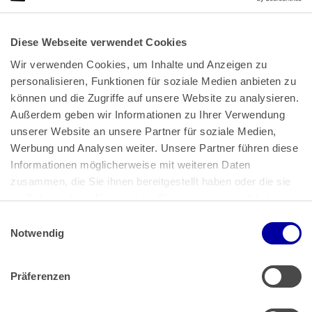
Diese Webseite verwendet Cookies
Wir verwenden Cookies, um Inhalte und Anzeigen zu 
personalisieren, Funktionen für soziale Medien anbieten zu 
können und die Zugriffe auf unsere Website zu analysieren. 
Außerdem geben wir Informationen zu Ihrer Verwendung 
unserer Website an unsere Partner für soziale Medien, 
Bundeskanzlerplatz 2
Werbung und Analysen weiter. Unsere Partner führen diese 
53113 Bonn
Informationen möglicherweise mit weiteren Daten 
zusammen, die Sie ihnen bereitgestellt haben oder die sie 
Pressemitteilungen
AGB
|
im Rahmen Ihrer Nutzung der Dienste gesammelt haben.
Impressum
Datenschutz
|
Einwilligungsauswahl
Impressum
 | 
Datenschutz
Notwendig
Präferenzen
Zahlung & Versand
Rücksendungen/Widerrufsbelehrung