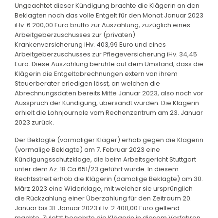
Ungeachtet dieser Kündigung brachte die Klägerin an den
Beklagten noch das volle Entgelt für den Monat Januar 2023
iHv. 6.200,00 Euro brutto zur Auszahlung, zuzüglich eines
Arbeitgeberzuschusses zur (privaten)
Krankenversicherung iHv. 403,99 Euro und eines
Arbeitgeberzuschusses zur Pflegeversicherung iHv. 34,45
Euro. Diese Auszahlung beruhte auf dem Umstand, dass die
Klägerin die Entgeltabrechnungen extern von ihrem
Steuerberater erledigen lässt, an welchen die
Abrechnungsdaten bereits Mitte Januar 2023, also noch vor
Ausspruch der Kündigung, übersandt wurden. Die Klägerin
erhielt die Lohnjournale vom Rechenzentrum am 23. Januar
2023 zurück.
Der Beklagte (vormaliger Kläger) erhob gegen die Klägerin
(vormalige Beklagte) am 7. Februar 2023 eine
Kündigungsschutzklage, die beim Arbeitsgericht Stuttgart
unter dem Az. 18 Ca 651/23 geführt wurde. In diesem
Rechtsstreit erhob die Klägerin (damalige Beklagte) am 30.
März 2023 eine Widerklage, mit welcher sie ursprünglich
die Rückzahlung einer Überzahlung für den Zeitraum 20.
Januar bis 31. Januar 2023 iHv. 2.400,00 Euro geltend
machte. Zuletzt begehrte die Klägerin in diesem Verfahren