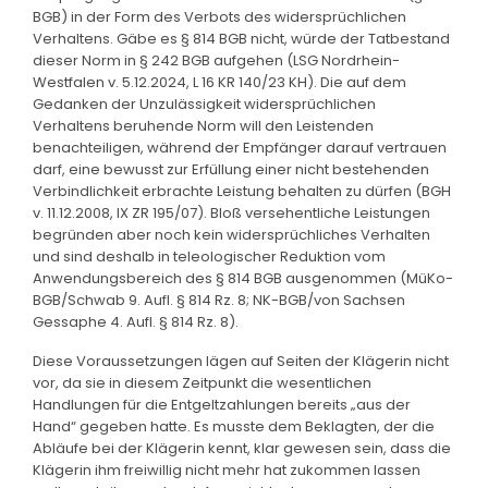
BGB) in der Form des Verbots des widersprüchlichen
Verhaltens. Gäbe es § 814 BGB nicht, würde der Tatbestand
dieser Norm in § 242 BGB aufgehen (LSG Nordrhein-
Westfalen v. 5.12.2024, L 16 KR 140/23 KH). Die auf dem
Gedanken der Unzulässigkeit widersprüchlichen
Verhaltens beruhende Norm will den Leistenden
benachteiligen, während der Empfänger darauf vertrauen
darf, eine bewusst zur Erfüllung einer nicht bestehenden
Verbindlichkeit erbrachte Leistung behalten zu dürfen (BGH
v. 11.12.2008, IX ZR 195/07). Bloß versehentliche Leistungen
begründen aber noch kein widersprüchliches Verhalten
und sind deshalb in teleologischer Reduktion vom
Anwendungsbereich des § 814 BGB ausgenommen (MüKo-
BGB/Schwab 9. Aufl. § 814 Rz. 8; NK-BGB/von Sachsen
Gessaphe 4. Aufl. § 814 Rz. 8).
Diese Voraussetzungen lägen auf Seiten der Klägerin nicht
vor, da sie in diesem Zeitpunkt die wesentlichen
Handlungen für die Entgeltzahlungen bereits „aus der
Hand“ gegeben hatte. Es musste dem Beklagten, der die
Abläufe bei der Klägerin kennt, klar gewesen sein, dass die
Klägerin ihm freiwillig nicht mehr hat zukommen lassen