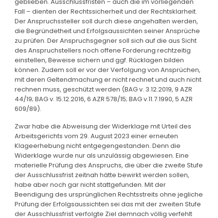
geblieben. Ausschlussfristen – auch die im vorliegenden
Fall – dienten der Rechtssicherheit und der Rechtsklarheit.
Der Anspruchssteller soll durch diese angehalten werden,
die Begründetheit und Erfolgsaussichten seiner Ansprüche
zu prüfen. Der Anspruchsgegner soll sich auf die aus Sicht
des Anspruchstellers noch offene Forderung rechtzeitig
einstellen, Beweise sichern und ggf. Rücklagen bilden
können. Zudem soll er vor der Verfolgung von Ansprüchen,
mit deren Geltendmachung er nicht rechnet und auch nicht
rechnen muss, geschützt werden (BAG v. 3.12.2019, 9 AZR
44/19; BAG v. 15.12.2016, 6 AZR 578/15; BAG v.11.7.1990, 5 AZR
609/89).
Zwar habe die Abweisung der Widerklage mit Urteil des
Arbeitsgerichts vom 29. August 2023 einer erneuten
Klageerhebung nicht entgegengestanden. Denn die
Widerklage wurde nur als unzulässig abgewiesen. Eine
materielle Prüfung des Anspruchs, die über die zweite Stufe
der Ausschlussfrist zeitnah hätte bewirkt werden sollen,
habe aber noch gar nicht stattgefunden. Mit der
Beendigung des ursprünglichen Rechtsstreits ohne jegliche
Prüfung der Erfolgsaussichten sei das mit der zweiten Stufe
der Ausschlussfrist verfolgte Ziel demnach völlig verfehlt