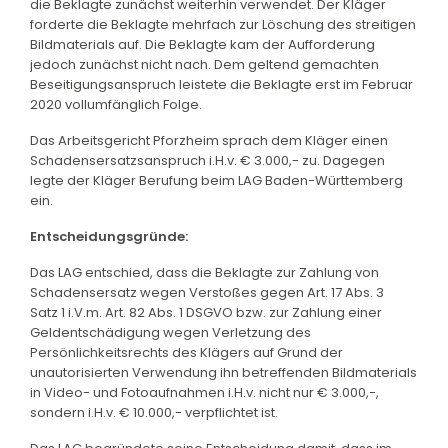
die Beklagte zunächst weiterhin verwendet. Der Kläger
forderte die Beklagte mehrfach zur Löschung des streitigen
Bildmaterials auf. Die Beklagte kam der Aufforderung
jedoch zunächst nicht nach. Dem geltend gemachten
Beseitigungsanspruch leistete die Beklagte erst im Februar
2020 vollumfänglich Folge.
Das Arbeitsgericht Pforzheim sprach dem Kläger einen
Schadensersatzsanspruch i.H.v. € 3.000,- zu. Dagegen
legte der Kläger Berufung beim LAG Baden-Württemberg
ein.
Entscheidungsgründe:
Das LAG entschied, dass die Beklagte zur Zahlung von
Schadensersatz wegen Verstoßes gegen Art. 17 Abs. 3
Satz 1 i.V.m. Art. 82 Abs. 1 DSGVO bzw. zur Zahlung einer
Geldentschädigung wegen Verletzung des
Persönlichkeitsrechts des Klägers auf Grund der
unautorisierten Verwendung ihn betreffenden Bildmaterials
in Video- und Fotoaufnahmen i.H.v. nicht nur € 3.000,-,
sondern i.H.v. € 10.000,- verpflichtet ist.