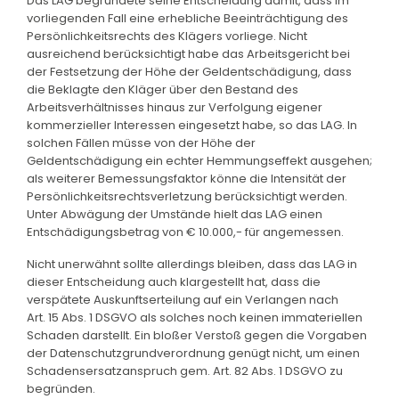
Das LAG begründete seine Entscheidung damit, dass im
vorliegenden Fall eine erhebliche Beeinträchtigung des
Persönlichkeitsrechts des Klägers vorliege. Nicht
ausreichend berücksichtigt habe das Arbeitsgericht bei
der Festsetzung der Höhe der Geldentschädigung, dass
die Beklagte den Kläger über den Bestand des
Arbeitsverhältnisses hinaus zur Verfolgung eigener
kommerzieller Interessen eingesetzt habe, so das LAG. In
solchen Fällen müsse von der Höhe der
Geldentschädigung ein echter Hemmungseffekt ausgehen;
als weiterer Bemessungsfaktor könne die Intensität der
Persönlichkeitsrechtsverletzung berücksichtigt werden.
Unter Abwägung der Umstände hielt das LAG einen
Entschädigungsbetrag von € 10.000,- für angemessen.
Nicht unerwähnt sollte allerdings bleiben, dass das LAG in
dieser Entscheidung auch klargestellt hat, dass die
verspätete Auskunftserteilung auf ein Verlangen nach
Art. 15 Abs. 1 DSGVO als solches noch keinen immateriellen
Schaden darstellt. Ein bloßer Verstoß gegen die Vorgaben
der Datenschutzgrundverordnung genügt nicht, um einen
Schadensersatzanspruch gem. Art. 82 Abs. 1 DSGVO zu
begründen.