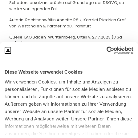
Schadensersatzansprüche auf Grundlage der DSGVO, so
wie im vorliegenden Fall.
Autorin: Rechtsanwältin Annette Rölz, Kanzlei Friedrich Graf
von Westphalen & Partner mbB, Frankfurt
Quelle: LAG Baden-Württemberg, Urteil v. 27.7.2023 (3 Sa
33/22)
Diese Webseite verwendet Cookies
Wir verwenden Cookies, um Inhalte und Anzeigen zu 
personalisieren, Funktionen für soziale Medien anbieten zu 
können und die Zugriffe auf unsere Website zu analysieren. 
Außerdem geben wir Informationen zu Ihrer Verwendung 
unserer Website an unsere Partner für soziale Medien, 
Bundeskanzlerplatz 2
Werbung und Analysen weiter. Unsere Partner führen diese 
53113 Bonn
Informationen möglicherweise mit weiteren Daten 
zusammen, die Sie ihnen bereitgestellt haben oder die sie 
Pressemitteilungen
AGB
|