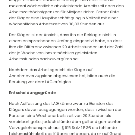
maximal wöchentliche abzuleistende Arbeitszeit nach den
Arbeitszeithöchstgrenzen für Minijobs richte. Ferner übte
der Kläger eine Hauptbeschäftigung in Vollzeit mit einer
wöchentlichen Arbeitszeit von 38,33 Stunden aus.
Der Kläger ist der Ansicht, dass ihn die Beklagte nicht in
einem entsprechenden Umfang eingesetzt habe, so dass
ihm die Differenz zwischen 20 Arbeitsstunden und der Zahl
der je Woche von ihm tatsächlich geleisteten
Arbeitsstunden nachzuvergüten sei.
Nachdem das Arbeitsgericht die Klage auf
Annahmeverzugslohn abgewiesen hat, blieb auch die
Berufung vor dem LAG erfolglos.
Entscheidungsgründe
Nach Auffassung des LAG könne zwar zu Gunsten des
Klägers davon ausgegangen werden, dass zwischen den
Parteien eine Wochenarbeitszeit von 20 Stunden als
vereinbart gelte, jedoch stünde dem geltend gemachten
Verzugslohnanspruch aus § 615 Satz 1 BGB die fehlende
Leistungsfähigkeit des Klägers entgegen, da er auf Grund