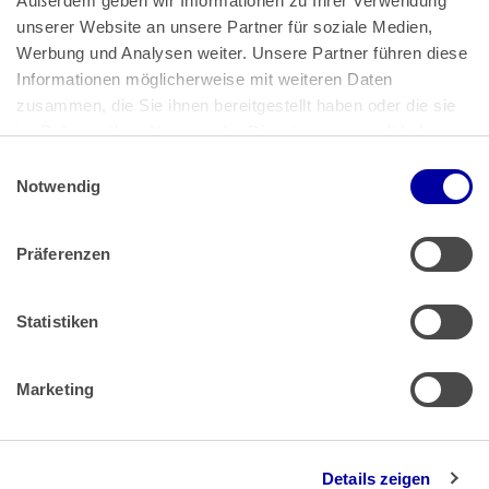
Außerdem geben wir Informationen zu Ihrer Verwendung 
unserer Website an unsere Partner für soziale Medien, 
Bundeskanzlerplatz 2
Werbung und Analysen weiter. Unsere Partner führen diese 
53113 Bonn
Informationen möglicherweise mit weiteren Daten 
zusammen, die Sie ihnen bereitgestellt haben oder die sie 
Pressemitteilungen
AGB
|
im Rahmen Ihrer Nutzung der Dienste gesammelt haben.
Impressum
Datenschutz
|
Einwilligungsauswahl
Impressum
 | 
Datenschutz
Notwendig
Präferenzen
Zahlung & Versand
Rücksendungen/Widerrufsbelehrung
Muster Widerrufsformular (PDF)
Statistiken
Remissionsbedingungen für den Handel
Kündigungsformular
Marketing
Barrierefreiheit
Details zeigen