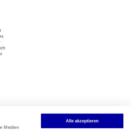
r
es
r
ich
er
Alle akzeptieren
e Medien 