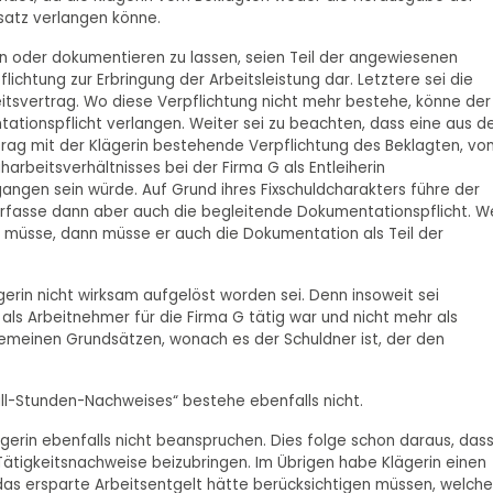
satz verlangen könne.
en oder dokumentieren zu lassen, seien Teil der angewiesenen
pflichtung zur Erbringung der Arbeitsleistung dar. Letztere sei die
itsvertrag. Wo diese Verpflichtung nicht mehr bestehe, könne der
tationspflicht verlangen. Weiter sei zu beachten, dass eine aus 
rag mit der Klägerin bestehende Verpflichtung des Beklagten, vo
arbeitsverhältnisses bei der Firma G als Entleiherin
gangen sein würde. Auf Grund ihres Fixschuldcharakters führe der
s erfasse dann aber auch die begleitende Dokumentationspflicht. 
en müsse, dann müsse er auch die Dokumentation als Teil der
gerin nicht wirksam aufgelöst worden sei. Denn insoweit sei
 Arbeitnehmer für die Firma G tätig war und nicht mehr als
lgemeinen Grundsätzen, wonach es der Schuldner ist, der den
ull-Stunden-Nachweises“ bestehe ebenfalls nicht.
rin ebenfalls nicht beanspruchen. Dies folge schon daraus, das
Tätigkeitsnachweise beizubringen. Im Übrigen habe Klägerin einen
das ersparte Arbeitsentgelt hätte berücksichtigen müssen, welche