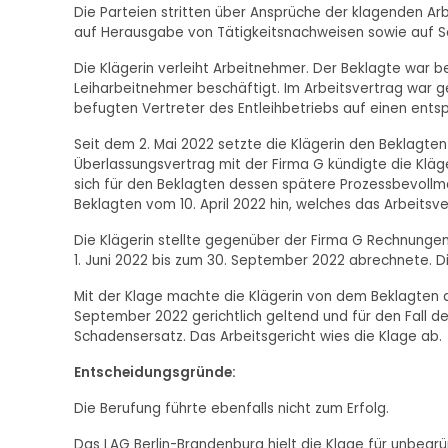
Die Parteien stritten über Ansprüche der klagenden Ar
auf Herausgabe von Tätigkeitsnachweisen sowie auf S
Die Klägerin verleiht Arbeitnehmer. Der Beklagte war bei
Leiharbeitnehmer beschäftigt. Im Arbeitsvertrag war g
befugten Vertreter des Entleihbetriebs auf einen ents
Seit dem 2. Mai 2022 setzte die Klägerin den Beklagte
Überlassungsvertrag mit der Firma G kündigte die Kläg
sich für den Beklagten dessen spätere Prozessbevollm
Beklagten vom 10. April 2022 hin, welches das Arbeits
Die Klägerin stellte gegenüber der Firma G Rechnungen
1. Juni 2022 bis zum 30. September 2022 abrechnete. D
Mit der Klage machte die Klägerin von dem Beklagten 
September 2022 gerichtlich geltend und für den Fall d
Schadensersatz. Das Arbeitsgericht wies die Klage ab.
Entscheidungsgründe:
Die Berufung führte ebenfalls nicht zum Erfolg.
Das LAG Berlin-Brandenburg hielt die Klage für unbeg