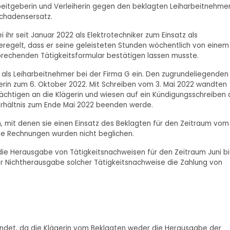
beitgeberin und Verleiherin gegen den beklagten Leiharbeitnehme
chadensersatz.
 ihr seit Januar 2022 als Elektrotechniker zum Einsatz als
eregelt, dass er seine geleisteten Stunden wöchentlich von einem
prechenden Tätigkeitsformular bestätigen lassen musste.
n als Leiharbeitnehmer bei der Firma G ein. Den zugrundeliegenden
erin zum 6. Oktober 2022. Mit Schreiben vom 3. Mai 2022 wandten
ächtigen an die Klägerin und wiesen auf ein Kündigungsschreiben 
verhältnis zum Ende Mai 2022 beenden werde.
, mit denen sie einen Einsatz des Beklagten für den Zeitraum vom
ie Rechnungen wurden nicht beglichen.
die Herausgabe von Tätigkeitsnachweisen für den Zeitraum Juni bi
er Nichtherausgabe solcher Tätigkeitsnachweise die Zahlung von
ründet, da die Klägerin vom Beklagten weder die Herausgabe der