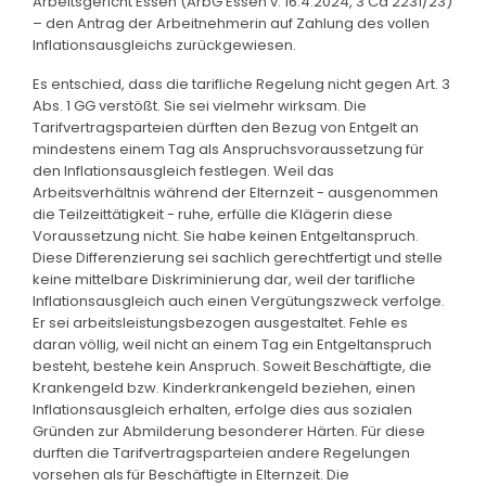
Arbeitsgericht Essen (ArbG Essen v. 16.4.2024, 3 Ca 2231/23)
– den Antrag der Arbeitnehmerin auf Zahlung des vollen
Inflationsausgleichs zurückgewiesen.
Es entschied, dass die tarifliche Regelung nicht gegen Art. 3
Abs. 1 GG verstößt. Sie sei vielmehr wirksam. Die
Tarifvertragsparteien dürften den Bezug von Entgelt an
mindestens einem Tag als Anspruchsvoraussetzung für
den Inflationsausgleich festlegen. Weil das
Arbeitsverhältnis während der Elternzeit - ausgenommen
die Teilzeittätigkeit - ruhe, erfülle die Klägerin diese
Voraussetzung nicht. Sie habe keinen Entgeltanspruch.
Diese Differenzierung sei sachlich gerechtfertigt und stelle
keine mittelbare Diskriminierung dar, weil der tarifliche
Inflationsausgleich auch einen Vergütungszweck verfolge.
Er sei arbeitsleistungsbezogen ausgestaltet. Fehle es
daran völlig, weil nicht an einem Tag ein Entgeltanspruch
besteht, bestehe kein Anspruch. Soweit Beschäftigte, die
Krankengeld bzw. Kinderkrankengeld beziehen, einen
Inflationsausgleich erhalten, erfolge dies aus sozialen
Gründen zur Abmilderung besonderer Härten. Für diese
durften die Tarifvertragsparteien andere Regelungen
vorsehen als für Beschäftigte in Elternzeit. Die