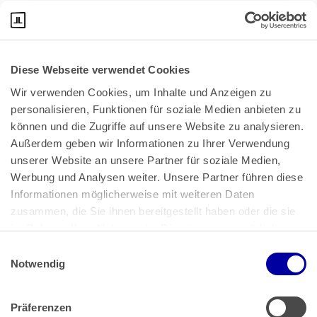
Diese Webseite verwendet Cookies
Wir verwenden Cookies, um Inhalte und Anzeigen zu 
personalisieren, Funktionen für soziale Medien anbieten zu 
können und die Zugriffe auf unsere Website zu analysieren. 
Außerdem geben wir Informationen zu Ihrer Verwendung 
unserer Website an unsere Partner für soziale Medien, 
Bundeskanzlerplatz 2
Werbung und Analysen weiter. Unsere Partner führen diese 
53113 Bonn
Informationen möglicherweise mit weiteren Daten 
zusammen, die Sie ihnen bereitgestellt haben oder die sie 
Pressemitteilungen
AGB
|
im Rahmen Ihrer Nutzung der Dienste gesammelt haben.
Impressum
Datenschutz
|
Einwilligungsauswahl
Impressum
 | 
Datenschutz
Notwendig
Präferenzen