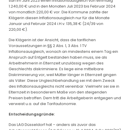
sah im Juni 2023 einen Inflationsausgleich von einmalig
1.240,00 € und in den Monaten Juli 2023 bis Februar 2024
von monatlich 220,00 € vor. Die Kommune zahlte der
Klägerin diesen Inflationsausgleich nur für die Monate
Januar und Februar 2024 i.H.v. 135,38 € (24/39 von
220,00 €).
Die Klägerin ist der Ansicht, dass die tariflichen
Voraussetzungen in §§ 2 Abs. 1, 3 Abs. 1 TV
Inflationsausgleich, wonach an mindestens einem Tag ein
Anspruch auf Entgelt bestanden haben muss, sie als
Arbeitnehmerin in Elternzeit unzulässig wegen des
Geschlechts diskriminiere. Es liege eine mittelbare
Diskriminierung vor, weil Mütter länger in Elternzeit gingen
als Väter. Diese Ungleichbehandlung sei mit dem Zweck
des Inflationsausgleichs nicht vereinbar. Vielmehr sei sie in
Elternzeit in besonderem Maße von den steigenden
Preisen betroffen. Dem tritt die Arbeitgeberin entgegen und
verweist u.a. auf die Tarifautonomie.
Entscheidungsgründe:
Das LAG Düsseldorf hat – anders als zuvor das