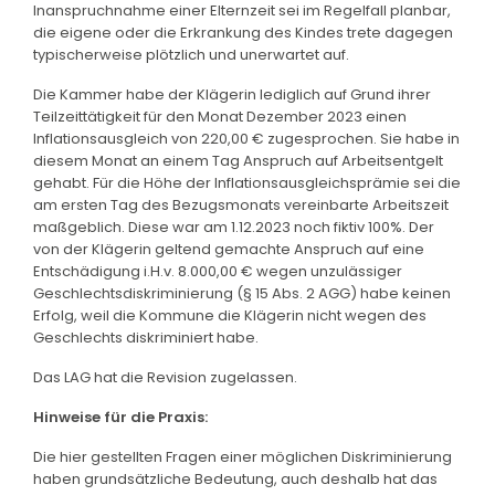
Inanspruchnahme einer Elternzeit sei im Regelfall planbar,
die eigene oder die Erkrankung des Kindes trete dagegen
typischerweise plötzlich und unerwartet auf.
Die Kammer habe der Klägerin lediglich auf Grund ihrer
Teilzeittätigkeit für den Monat Dezember 2023 einen
Inflationsausgleich von 220,00 € zugesprochen. Sie habe in
diesem Monat an einem Tag Anspruch auf Arbeitsentgelt
gehabt. Für die Höhe der Inflationsausgleichsprämie sei die
am ersten Tag des Bezugsmonats vereinbarte Arbeitszeit
maßgeblich. Diese war am 1.12.2023 noch fiktiv 100%. Der
von der Klägerin geltend gemachte Anspruch auf eine
Entschädigung i.H.v. 8.000,00 € wegen unzulässiger
Geschlechtsdiskriminierung (§ 15 Abs. 2 AGG) habe keinen
Erfolg, weil die Kommune die Klägerin nicht wegen des
Geschlechts diskriminiert habe.
Das LAG hat die Revision zugelassen.
Hinweise für die Praxis:
Die hier gestellten Fragen einer möglichen Diskriminierung
haben grundsätzliche Bedeutung, auch deshalb hat das