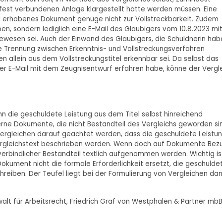
) fest verbundenen Anlage klargestellt hätte werden müssen. Eine
l erhobenes Dokument genüge nicht zur Vollstreckbarkeit. Zudem
, sondern lediglich eine E-Mail des Gläubigers vom 10.8.2023 mi
ewesen sei. Auch der Einwand des Gläubigers, die Schuldnerin hab
e Trennung zwischen Erkenntnis- und Vollstreckungsverfahren
en allein aus dem Vollstreckungstitel erkennbar sei. Da selbst das
er E-Mail mit dem Zeugnisentwurf erfahren habe, könne der Vergl
enn die geschuldete Leistung aus dem Titel selbst hinreichend
ne Dokumente, die nicht Bestandteil des Vergleichs geworden si
 Vergleichen darauf geachtet werden, dass die geschuldete Leistu
Vergleichstext beschrieben werden. Wenn doch auf Dokumente Bez
rbindlicher Bestandteil textlich aufgenommen werden. Wichtig is
okument nicht die formale Erforderlichkeit ersetzt, die geschulde
chreiben. Der Teufel liegt bei der Formulierung von Vergleichen da
alt für Arbeitsrecht, Friedrich Graf von Westphalen & Partner mbB