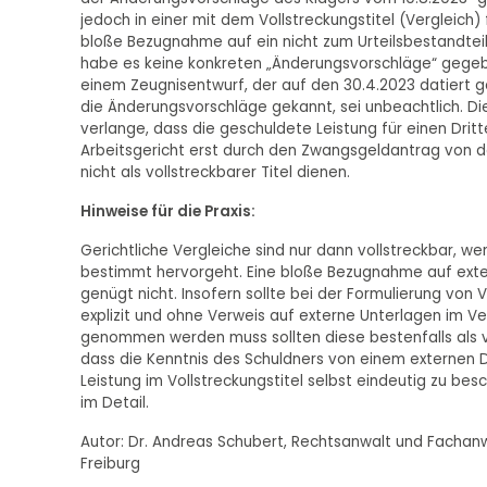
jedoch in einer mit dem Vollstreckungstitel (Vergleich
bloße Bezugnahme auf ein nicht zum Urteilsbestandtei
habe es keine konkreten „Änderungsvorschläge“ gegeben
einem Zeugnisentwurf, der auf den 30.4.2023 datiert g
die Änderungsvorschläge gekannt, sei unbeachtlich. Di
verlange, dass die geschuldete Leistung für einen Dritt
Arbeitsgericht erst durch den Zwangsgeldantrag von d
nicht als vollstreckbarer Titel dienen.
Hinweise für die Praxis:
Gerichtliche Vergleiche sind nur dann vollstreckbar, w
bestimmt hervorgeht. Eine bloße Bezugnahme auf exter
genügt nicht. Insofern sollte bei der Formulierung von
explizit und ohne Verweis auf externe Unterlagen im 
genommen werden muss sollten diese bestenfalls als ve
dass die Kenntnis des Schuldners von einem externen D
Leistung im Vollstreckungstitel selbst eindeutig zu bes
im Detail.
Autor: Dr. Andreas Schubert, Rechtsanwalt und Fachanw
Freiburg