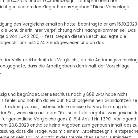
 dem 30.4.2023 erstellte Arbeitszeugnis, entsprechend der
ichtigen und an den Kläger herauszugeben.“ Diese Vorschläge
igung des Vergleichs erhalten hatte, beantragte er am 16.10.2023
 die Schuldnerin ihrer Verpflichtung nicht nachgekommen sei. Das
geld von EUR 2.200,-- fest. Gegen diesen Beschluss legte die
tsgericht am 15.1.2024 zurückgewiesen und an das
 der Vollstreckbarkeit des Vergleichs, da die Änderungsvorschlä
 entgegnete, dass die Arbeitgeberin den Inhalt der Vorschläge
.
ssig und begründet. Der Beschluss nach § 888 ZPO habe nicht
els fehle, und hob ihn daher auf. Nach allgemeinen Grundsätzen se
ollstreckung voraus, insbesondere müsse die Verpflichtung des
 der Fall, wenn sich aus dem Titel selbst klar ergebe, was geschuld
 für gerichtliche Vergleiche gem. § 794 Abs. 1 Nr. 1 ZPO. Vorliegend
h vom 28.8.2023 enthalte keine Angaben zum genauen Inhalt des zu
fassung, dass die Frage, was mit einem „Arbeitszeugnis, entsprech
meint sein soll, im Wortlaut des Vergleiches selbst, zumindest