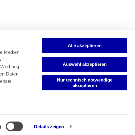
Alle akzeptieren
e Medien 
r 
Auswahl akzeptieren
Newsletter
 Werbung 
Mediadaten
en Daten 
Media-Center
Nur technisch notwendige
enste 
akzeptieren
g
Details zeigen