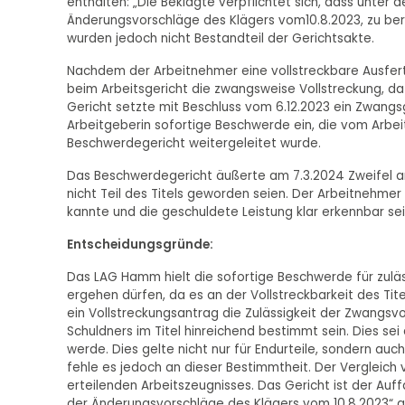
enthalten: „Die Beklagte verpflichtet sich, dass unter
Änderungsvorschläge des Klägers vom10.8.2023, zu ber
wurden jedoch nicht Bestandteil der Gerichtsakte.
Nachdem der Arbeitnehmer eine vollstreckbare Ausfert
beim Arbeitsgericht die zwangsweise Vollstreckung, da
Gericht setzte mit Beschluss vom 6.12.2023 ein Zwangs
Arbeitgeberin sofortige Beschwerde ein, die vom Arbei
Beschwerdegericht weitergeleitet wurde.
Das Beschwerdegericht äußerte am 7.3.2024 Zweifel an
nicht Teil des Titels geworden seien. Der Arbeitnehmer
kannte und die geschuldete Leistung klar erkennbar sei
Entscheidungsgründe:
Das LAG Hamm hielt die sofortige Beschwerde für zulä
ergehen dürfen, da es an der Vollstreckbarkeit des Tit
ein Vollstreckungsantrag die Zulässigkeit der Zwangsv
Schuldners im Titel hinreichend bestimmt sein. Dies sei
werde. Dies gelte nicht nur für Endurteile, sondern auch
fehle es jedoch an dieser Bestimmtheit. Der Vergleic
erteilenden Arbeitszeugnisses. Das Gericht ist der Auf
der Änderungsvorschläge des Klägers vom 10.8.2023“ ge