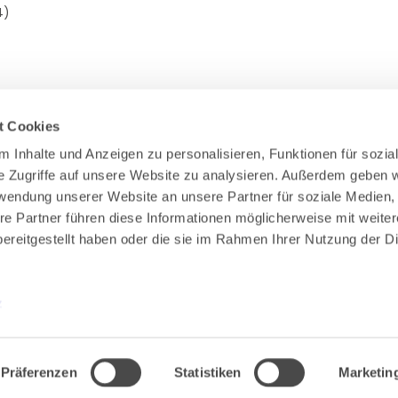
4)
t Cookies
 Inhalte und Anzeigen zu personalisieren, Funktionen für sozial
e Zugriffe auf unsere Website zu analysieren. Außerdem geben wi
Zahlung & Versand
rwendung unserer Website an unsere Partner für soziale Medien,
Rücksendungen/Widerrufsbelehrung
re Partner führen diese Informationen möglicherweise mit weiter
Muster Widerrufsformular (PDF)
ereitgestellt haben oder die sie im Rahmen Ihrer Nutzung der Di
Remissionsbedingungen für den Handel
Kündigungsformular
Barrierefreiheit
z
Präferenzen
Statistiken
Marketin