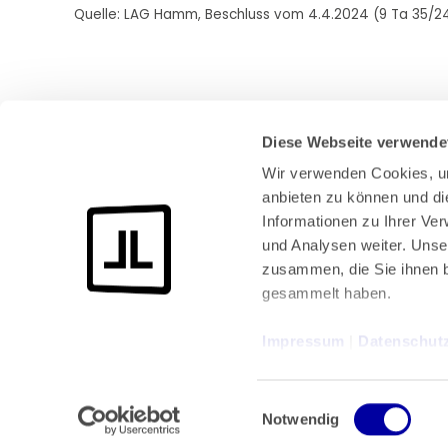
Quelle: LAG Hamm, Beschluss vom 4.4.2024 (9 Ta 35/2
Diese Webseite verwende
Wir verwenden Cookies, um
anbieten zu können und di
Informationen zu Ihrer Ve
und Analysen weiter. Unse
Bundeskanzlerplatz 2
zusammen, die Sie ihnen b
53113 Bonn
gesammelt haben.
Pressemitteilungen
AGB
|
Impressum
 | 
Datenschut
Impressum
Datenschutz
|
Einwilligungsauswahl
Notwendig