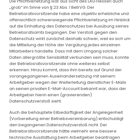
Die Pflichtverletzung war aus Sicht des LAG Hessen auch
„grob“ im Sinne von § 23 Abs. 1 BetrVG. Der
Betriebsratsvorsitzende habe eine objektiv erhebliche und
offensichtlich schwerwiegende Pflichtverletzung im Hinblick
auf die Einhaltung des Datenschutzes bei Ausübung seines
Betriebsratsamts begangen. Der Verstoß gegen den
Datenschutz wirkt zunächst deshalb schwer, weil es sich um
die Mitteilung der Höhe der Vergütung jedes einzelnen
Mitarbeiters handelte. Dass mit dem Umgang solcher
Daten allergrößte Sensibilität verbunden sein muss, konnte
der Betriebsratsvorsitzende ohne weiteres selbst
erkennen. Hinzu kommt, dass ihm bereits auf Grund der
vorangegangenen Auseinandersetzung mit seinem
Arbeitgeber wegen der Weiterleitung dienstlicher E-Mails
an seinen privaten E-Mail-Account bekannt war, dass der
Arbeitgeber hierin einen (gravierenden)
Datenschutzverstoß sieht.
Auch die behauptete Eilbedürftigkeit der Angelegenheit
(Vorbereitung einer Betriebsvereinbarung) entschuldigt
den begangenen Datenschutzverstoß nicht. Der
Betriebsratsvorsitzende hätte vielmehr eine bessere
technische Ausstattung beim Arbeitgeber beantragen