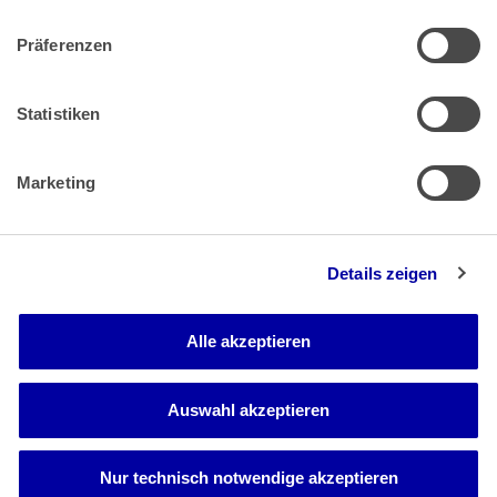
Präferenzen
Zahlung & Versand
Rücksendungen/Widerrufsbelehrung
Muster Widerrufsformular (PDF)
Statistiken
Remissionsbedingungen für den Handel
Kündigungsformular
Marketing
Barrierefreiheit
Details zeigen
Newsletter
Mediadaten
Alle akzeptieren
Media-Center
Auswahl akzeptieren
Nur technisch notwendige akzeptieren