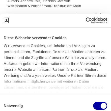
Autorin: Annette Rölz, Friedrich Graf von
Westphalen & Partner mbB, Frankfurt am Main
Quelle: LAG Hessen, Beschluss v. 10.3.2025 (16 TaBV 109/24)
Diese Webseite verwendet Cookies
Wir verwenden Cookies, um Inhalte und Anzeigen zu 
personalisieren, Funktionen für soziale Medien anbieten zu 
können und die Zugriffe auf unsere Website zu analysieren. 
Außerdem geben wir Informationen zu Ihrer Verwendung 
unserer Website an unsere Partner für soziale Medien, 
Bundeskanzlerplatz 2
Werbung und Analysen weiter. Unsere Partner führen diese 
53113 Bonn
Informationen möglicherweise mit weiteren Daten 
zusammen, die Sie ihnen bereitgestellt haben oder die sie 
Pressemitteilungen
AGB
|
im Rahmen Ihrer Nutzung der Dienste gesammelt haben.
Impressum
Datenschutz
|
Einwilligungsauswahl
Impressum
 | 
Datenschutz
Notwendig