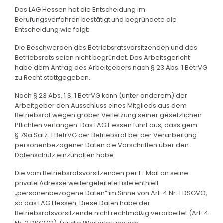
Das LAG Hessen hat die Entscheidung im
Berufungsverfahren bestätigt und begründete die
Entscheidung wie folgt:
Die Beschwerden des Betriebsratsvorsitzenden und des
Betriebsrats seien nicht begründet. Das Arbeitsgericht
habe dem Antrag des Arbeitgebers nach § 23 Abs. 1 BetrVG
zu Recht stattgegeben.
Nach § 23 Abs. 1 S. 1 BetrVG kann (unter anderem) der
Arbeitgeber den Ausschluss eines Mitglieds aus dem
Betriebsrat wegen grober Verletzung seiner gesetzlichen
Pflichten verlangen. Das LAG Hessen führt aus, dass gem.
§ 79a Satz. 1 BetrVG der Betriebsrat bei der Verarbeitung
personenbezogener Daten die Vorschriften über den
Datenschutz einzuhalten habe.
Die vom Betriebsratsvorsitzenden per E-Mail an seine
private Adresse weitergeleitete Liste enthielt
„personenbezogene Daten“ im Sinne von Art. 4 Nr. 1 DSGVO,
so das LAG Hessen. Diese Daten habe der
Betriebsratsvorsitzende nicht rechtmäßig verarbeitet (Art. 4
Nr. 2 DSGVO). Für die Weiterleitung der