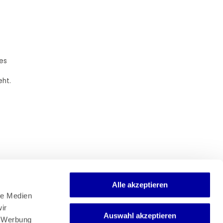
nes
eht.
Alle akzeptieren
e Medien 
r 
Auswahl akzeptieren
Newsletter
 Werbung 