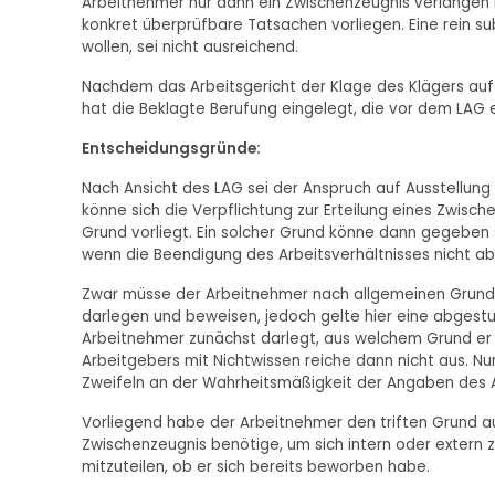
Arbeitnehmer nur dann ein Zwischenzeugnis verlangen k
konkret überprüfbare Tatsachen vorliegen. Eine rein s
wollen, sei nicht ausreichend.
Nachdem das Arbeitsgericht der Klage des Klägers auf 
hat die Beklagte Berufung eingelegt, die vor dem LAG er
Entscheidungsgründe:
Nach Ansicht des LAG sei der Anspruch auf Ausstellung
könne sich die Verpflichtung zur Erteilung eines Zwisch
Grund vorliegt. Ein solcher Grund könne dann gegeben
wenn die Beendigung des Arbeitsverhältnisses nicht a
Zwar müsse der Arbeitnehmer nach allgemeinen Grundsä
darlegen und beweisen, jedoch gelte hier eine abgest
Arbeitnehmer zunächst darlegt, aus welchem Grund er 
Arbeitgebers mit Nichtwissen reiche dann nicht aus. N
Zweifeln an der Wahrheitsmäßigkeit der Angaben des 
Vorliegend habe der Arbeitnehmer den triften Grund a
Zwischenzeugnis benötige, um sich intern oder extern 
mitzuteilen, ob er sich bereits beworben habe.