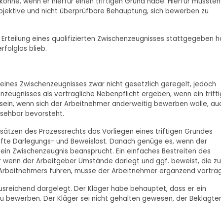
önne, wenn er hierfür einen triftigen Grund habe. Hierfür müssten
ubjektive und nicht überprüfbare Behauptung, sich bewerben zu
Erteilung eines qualifizierten Zwischenzeugnisses stattgegeben h
folglos blieb.
 eines Zwischenzeugnisses zwar nicht gesetzlich geregelt, jedoch
enzeugnisses als vertragliche Nebenpflicht ergeben, wenn ein trifti
 sein, wenn sich der Arbeitnehmer anderweitig bewerben wolle, au
bsehbar bevorsteht.
tzen des Prozessrechts das Vorliegen eines triftigen Grundes
ufte Darlegungs- und Beweislast. Danach genüge es, wenn der
ein Zwischenzeugnis beansprucht. Ein einfaches Bestreiten des
ur wenn der Arbeitgeber Umstände darlegt und ggf. beweist, die zu
Arbeitnehmers führen, müsse der Arbeitnehmer ergänzend vortra
usreichend dargelegt. Der Kläger habe behauptet, dass er ein
zu bewerben. Der Kläger sei nicht gehalten gewesen, der Beklagte