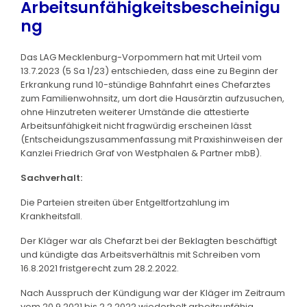
Arbeitsunfähigkeitsbescheinigu
ng
Das LAG Mecklenburg-Vorpommern hat mit Urteil vom
13.7.2023 (5 Sa 1/23) entschieden, dass eine zu Beginn der
Erkrankung rund 10-stündige Bahnfahrt eines Chefarztes
zum Familienwohnsitz, um dort die Hausärztin aufzusuchen,
ohne Hinzutreten weiterer Umstände die attestierte
Arbeitsunfähigkeit nicht fragwürdig erscheinen lässt
(Entscheidungszusammenfassung mit Praxishinweisen der
Kanzlei Friedrich Graf von Westphalen & Partner mbB).
Sachverhalt:
Die Parteien streiten über Entgeltfortzahlung im
Krankheitsfall.
Der Kläger war als Chefarzt bei der Beklagten beschäftigt
und kündigte das Arbeitsverhältnis mit Schreiben vom
16.8.2021 fristgerecht zum 28.2.2022.
Nach Ausspruch der Kündigung war der Kläger im Zeitraum
vom 20.9.2021 bis 2.2.2022 wiederholt arbeitsunfähig