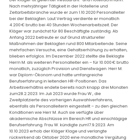
Nach mehrjähriger Tätigkeit in der Hotellerie und
Zeitarbeitsbranche wurde er zum 1.10.2020 Personalleiter
bei der Beklagten. Laut Vertrag verdiente er monatlich
4.200 € brutto bei 40 Stunden Wochenarbeitszeit. Der
Kläger war zunächst für 80 Beschäftigte zuständig. Ab
Anfang 2022 betreute er auf Grund struktureller
Maßnahmen der Beklagten rund 800 Mitarbeitende. Seine
mehrfachen Versuche, eine Gehaltserhöhung zu erhalten,
blieben erfolglos. Im Dezember 2022 stellte die Beklagte
Herrn M. als weiteren Personalleiter ein – für 10.000 € brutto
monatlich, zuzüglich Provision und Dienstwagen. Herr M.
war Diplom-Ökonom und hatte umfangreiche
Berufserfahrung in leitenden HR-Positionen. Das
Arbeitsverhältnis endete bereits nach knapp drei Monaten
zum28.2.2023. Im Juli 2023 wurde Frau W., die
Zweitplatzierte des vorherigen Auswahlverfahrens,
ebenfalls als Personalleiterin eingestellt – zu den gleichen
Konditionen wie Herr M. Auch sie verfügte über
akademische Abschlüsse im Bereich HR und einschlägige
Berufserfahrung. Frau W. kündigte zum17.9.2023. Am
10.10.2023 erhob der Kläger Klage und verlangte
rückwirkend ab Oktober 2020 eine monatliche Vergütung