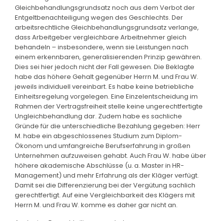
Gleichbehandlungsgrundsatz noch aus dem Verbot der
Entgeltbenachteiligung wegen des Geschlechts. Der
arbeitsrechtliche Gleichbehandlungsgrundsatz verlange,
dass Arbeitgeber vergleichbare Arbeitnehmer gleich
behandeln – insbesondere, wenn sie Leistungen nach
einem erkennbaren, generalisierenden Prinzip gewähren.
Dies sei hier jedoch nicht der Fall gewesen. Die Beklagte
habe das höhere Gehalt gegenüber Herrn M. und Frau W.
jeweils individuell vereinbart. Es habe keine betriebliche
Einheitsregelung vorgelegen. Eine Einzelentscheidung im
Rahmen der Vertragsfreiheit stelle keine ungerechtfertigte
Ungleichbehandlung dar. Zudem habe es sachliche
Gründe für die unterschiedliche Bezahlung gegeben: Herr
M. habe ein abgeschlossenes Studium zum Diplom-
Ökonom und umfangreiche Berufserfahrung in großen
Unternehmen aufzuweisen gehabt. Auch Frau W. habe über
höhere akademische Abschlüsse (u. a. Master in HR-
Management) und mehr Erfahrung als der Kläger verfügt.
Damit sei die Differenzierung bei der Vergütung sachlich
gerechtfertigt. Auf eine Vergleichbarkeit des Klägers mit
Herrn M. und Frau W. komme es daher gar nicht an.