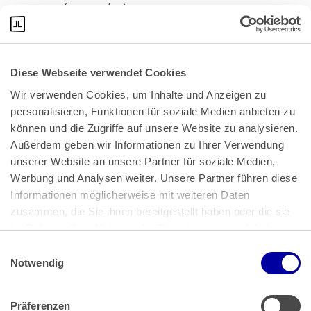
28.1.2025 (5 SLa 159/24)
Diese Webseite verwendet Cookies
Wir verwenden Cookies, um Inhalte und Anzeigen zu 
personalisieren, Funktionen für soziale Medien anbieten zu 
können und die Zugriffe auf unsere Website zu analysieren. 
Außerdem geben wir Informationen zu Ihrer Verwendung 
unserer Website an unsere Partner für soziale Medien, 
Bundeskanzlerplatz 2
Werbung und Analysen weiter. Unsere Partner führen diese 
53113 Bonn
Informationen möglicherweise mit weiteren Daten 
zusammen, die Sie ihnen bereitgestellt haben oder die sie 
Pressemitteilungen
AGB
|
im Rahmen Ihrer Nutzung der Dienste gesammelt haben.
Impressum
Datenschutz
|
Einwilligungsauswahl
Impressum
 | 
Datenschutz
Notwendig
Präferenzen