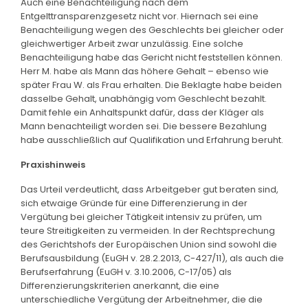
Auch eine Benachteiligung nach dem
Entgelttransparenzgesetz nicht vor. Hiernach sei eine
Benachteiligung wegen des Geschlechts bei gleicher oder
gleichwertiger Arbeit zwar unzulässig. Eine solche
Benachteiligung habe das Gericht nicht feststellen können.
Herr M. habe als Mann das höhere Gehalt – ebenso wie
später Frau W. als Frau erhalten. Die Beklagte habe beiden
dasselbe Gehalt, unabhängig vom Geschlecht bezahlt.
Damit fehle ein Anhaltspunkt dafür, dass der Kläger als
Mann benachteiligt worden sei. Die bessere Bezahlung
habe ausschließlich auf Qualifikation und Erfahrung beruht.
Praxishinweis
Das Urteil verdeutlicht, dass Arbeitgeber gut beraten sind,
sich etwaige Gründe für eine Differenzierung in der
Vergütung bei gleicher Tätigkeit intensiv zu prüfen, um
teure Streitigkeiten zu vermeiden. In der Rechtsprechung
des Gerichtshofs der Europäischen Union sind sowohl die
Berufsausbildung (EuGH v. 28.2.2013, C-427/11), als auch die
Berufserfahrung (EuGH v. 3.10.2006, C-17/05) als
Differenzierungskriterien anerkannt, die eine
unterschiedliche Vergütung der Arbeitnehmer, die die