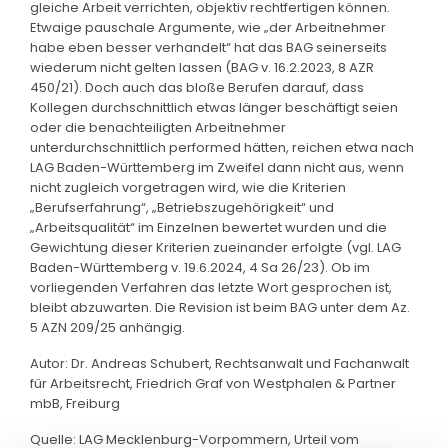
gleiche Arbeit verrichten, objektiv rechtfertigen können.
Etwaige pauschale Argumente, wie „der Arbeitnehmer
habe eben besser verhandelt“ hat das BAG seinerseits
wiederum nicht gelten lassen (BAG v. 16.2.2023, 8 AZR
450/21). Doch auch das bloße Berufen darauf, dass
Kollegen durchschnittlich etwas länger beschäftigt seien
oder die benachteiligten Arbeitnehmer
unterdurchschnittlich performed hätten, reichen etwa nach
LAG Baden-Württemberg im Zweifel dann nicht aus, wenn
nicht zugleich vorgetragen wird, wie die Kriterien
„Berufserfahrung“, „Betriebszugehörigkeit“ und
„Arbeitsqualität“ im Einzelnen bewertet wurden und die
Gewichtung dieser Kriterien zueinander erfolgte (vgl. LAG
Baden-Württemberg v. 19.6.2024, 4 Sa 26/23). Ob im
vorliegenden Verfahren das letzte Wort gesprochen ist,
bleibt abzuwarten. Die Revision ist beim BAG unter dem Az.
5 AZN 209/25 anhängig.
Autor: Dr. Andreas Schubert, Rechtsanwalt und Fachanwalt
für Arbeitsrecht, Friedrich Graf von Westphalen & Partner
mbB, Freiburg
Quelle: LAG Mecklenburg-Vorpommern, Urteil vom