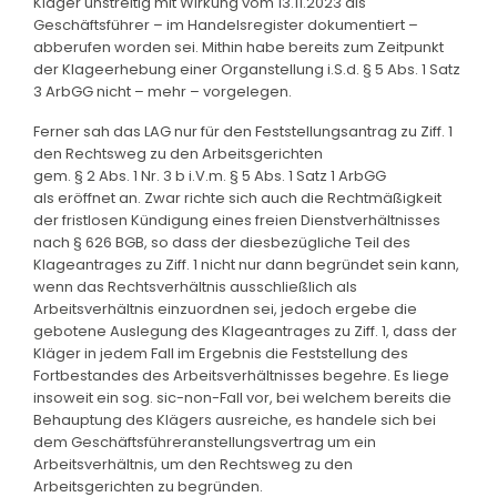
Kläger unstreitig mit Wirkung vom 13.11.2023 als
Geschäftsführer – im Handelsregister dokumentiert –
abberufen worden sei. Mithin habe bereits zum Zeitpunkt
der Klageerhebung einer Organstellung i.S.d. § 5 Abs. 1 Satz
3 ArbGG nicht – mehr – vorgelegen.
Ferner sah das LAG nur für den Feststellungsantrag zu Ziff. 1
den Rechtsweg zu den Arbeitsgerichten
gem. § 2 Abs. 1 Nr. 3 b i.V.m. § 5 Abs. 1 Satz 1 ArbGG
als eröffnet an. Zwar richte sich auch die Rechtmäßigkeit
der fristlosen Kündigung eines freien Dienstverhältnisses
nach § 626 BGB, so dass der diesbezügliche Teil des
Klageantrages zu Ziff. 1 nicht nur dann begründet sein kann,
wenn das Rechtsverhältnis ausschließlich als
Arbeitsverhältnis einzuordnen sei, jedoch ergebe die
gebotene Auslegung des Klageantrages zu Ziff. 1, dass der
Kläger in jedem Fall im Ergebnis die Feststellung des
Fortbestandes des Arbeitsverhältnisses begehre. Es liege
insoweit ein sog. sic-non-Fall vor, bei welchem bereits die
Behauptung des Klägers ausreiche, es handele sich bei
dem Geschäftsführeranstellungsvertrag um ein
Arbeitsverhältnis, um den Rechtsweg zu den
Arbeitsgerichten zu begründen.