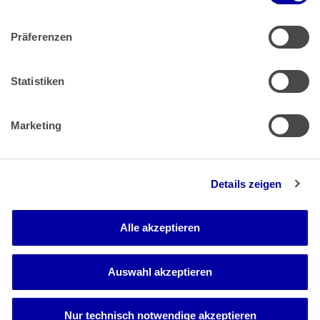
Präferenzen
Zahlung & Versand
Rücksendungen/Widerrufsbelehrung
Muster Widerrufsformular (PDF)
Statistiken
Remissionsbedingungen für den Handel
Kündigungsformular
Marketing
Barrierefreiheit
Details zeigen
Newsletter
Mediadaten
Alle akzeptieren
Media-Center
Auswahl akzeptieren
Nur technisch notwendige akzeptieren