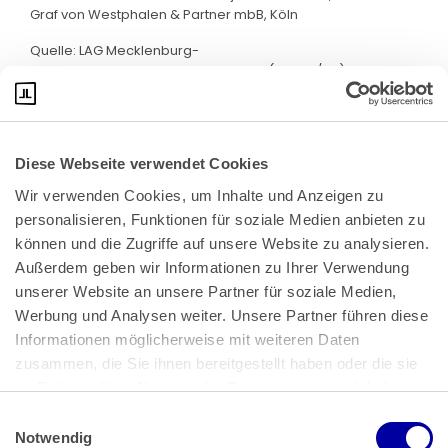
Graf von Westphalen & Partner mbB, Köln
Quelle: LAG Mecklenburg-
Vorpommern, Beschluss v. 15.5.2024 (3 Ta 21/24)
Diese Webseite verwendet Cookies
Wir verwenden Cookies, um Inhalte und Anzeigen zu 
personalisieren, Funktionen für soziale Medien anbieten zu 
können und die Zugriffe auf unsere Website zu analysieren. 
Außerdem geben wir Informationen zu Ihrer Verwendung 
unserer Website an unsere Partner für soziale Medien, 
Bundeskanzlerplatz 2
Werbung und Analysen weiter. Unsere Partner führen diese 
53113 Bonn
Informationen möglicherweise mit weiteren Daten 
zusammen, die Sie ihnen bereitgestellt haben oder die sie 
Pressemitteilungen
AGB
|
im Rahmen Ihrer Nutzung der Dienste gesammelt haben.
Impressum
Datenschutz
|
Einwilligungsauswahl
Impressum
 | 
Datenschutz
Notwendig