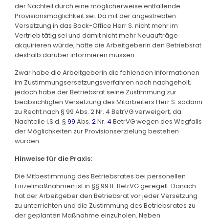
der Nachteil durch eine möglicherweise entfallende
Provisionsmöglichkeit sei. Da mit der angestrebten
Versetzung in das Back-Office Herr S. nicht mehr im
Vertrieb tätig sei und damit nicht mehr Neuaufträge
akquirieren würde, hätte die Arbeitgeberin den Betriebsrat
deshalb darüber informieren müssen.
Zwar habe die Arbeitgeberin die fehlenden Informationen
im Zustimmungsersetzungsverfahren noch nachgeholt,
jedoch habe der Betriebsrat seine Zustimmung zur
beabsichtigten Versetzung des Mitarbeiters Herr S. sodann
zu Recht nach § 99 Abs. 2 Nr. 4 BetrVG verweigert, da
Nachteile i.S.d. §
99
Abs.
2
Nr.
4
BetrVG wegen des Wegfalls
der Möglichkeiten zur Provisionserzielung bestehen
würden.
Hinweise für die Praxis:
Die Mitbestimmung des Betriebsrates bei personellen
Einzelmaßnahmen ist in §§ 99 ff. BetrVG geregelt. Danach
hat der Arbeitgeber den Betriebsrat vor jeder Versetzung
zu unterrichten und die Zustimmung des Betriebsrates zu
der geplanten Maßnahme einzuholen. Neben