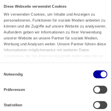
Diese Webseite verwendet Cookies
Wir verwenden Cookies, um Inhalte und Anzeigen zu 
personalisieren, Funktionen für soziale Medien anbieten zu 
können und die Zugriffe auf unsere Website zu analysieren. 
Außerdem geben wir Informationen zu Ihrer Verwendung 
unserer Website an unsere Partner für soziale Medien, 
Bundeskanzlerplatz 2
Werbung und Analysen weiter. Unsere Partner führen diese 
53113 Bonn
Informationen möglicherweise mit weiteren Daten 
zusammen, die Sie ihnen bereitgestellt haben oder die sie 
Pressemitteilungen
AGB
|
im Rahmen Ihrer Nutzung der Dienste gesammelt haben.
Impressum
Datenschutz
|
Einwilligungsauswahl
Impressum
 | 
Datenschutz
Notwendig
Präferenzen
Zahlung & Versand
Rücksendungen/Widerrufsbelehrung
Muster Widerrufsformular (PDF)
Statistiken
Remissionsbedingungen für den Handel