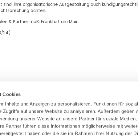
rt sind, ihre organisatorische Ausgestaltung auch kündigungsrechtl
echtsprechung achten.
halen & Partner mbB, Frankfurt am Main
00/24)
t Cookies
 Inhalte und Anzeigen zu personalisieren, Funktionen für sozial
e Zugriffe auf unsere Website zu analysieren. Außerdem geben wi
Zahlung & Versand
rwendung unserer Website an unsere Partner für soziale Medien,
Rücksendungen/Widerrufsbelehrung
re Partner führen diese Informationen möglicherweise mit weiter
Muster Widerrufsformular (PDF)
ereitgestellt haben oder die sie im Rahmen Ihrer Nutzung der Di