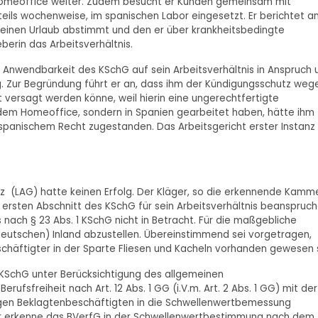
 Homeoffice weiter. Zudem besucht er Kunden gemeinsam mit
 teils wochenweise, im spanischen Labor eingesetzt. Er berichtet a
seinen Urlaub abstimmt und den er über krankheitsbedingte
eberin das Arbeitsverhältnis.
 Anwendbarkeit des KSchG auf sein Arbeitsverhältnis in Anspruch 
g. Zur Begründung führt er an, dass ihm der Kündigungsschutz weg
 versagt werden könne, weil hierin eine ungerechtfertigte
 dem Homeoffice, sondern in Spanien gearbeitet haben, hätte ihm
spanischem Recht zugestanden. Das Arbeitsgericht erster Instanz
z (LAG) hatte keinen Erfolg. Der Kläger, so die erkennende Kamme
rsten Abschnitt des KSchG für sein Arbeitsverhältnis beanspruch
ach § 23 Abs. 1 KSchG nicht in Betracht. Für die maßgebliche
deutschen) Inland abzustellen. Übereinstimmend sei vorgetragen,
schäftigter in der Sparte Fliesen und Kacheln vorhanden gewesen s
 KSchG unter Berücksichtigung des allgemeinen
rufsfreiheit nach Art. 12 Abs. 1 GG (i.V.m. Art. 2 Abs. 1 GG) mit der
igen Beklagtenbeschäftigten in die Schwellenwertbemessung
ar erkenne das BVerfG in der Schwellenwertbestimmung nach dem