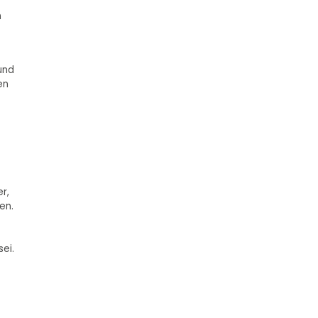
n
und
en
r,
en.
ei.