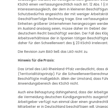
KSchG einen verfassungsrechtlich nach Art. 12 Abs. 1 (i.
Interessenausgleich, der dem in kleineren Beschäftigu
Schutzbedürfnis angesichts der mit weniger Arbeitskrä
Geschäftserfolge Rechnung trage. Eine verfassungskon
Einheiten größerer Unternehmen herangezogen werden,
im Ausland ansässig seien, müsse daher im Gebiet der
deutschem Recht beschäftigt werden. Der Fall des Kläg
Arbeitsverhältnisse der in Spanien tätigen Beschäftig
daher für den Schwellenwert des § 23 KSchG irrelevant
Die Revision zum BAG ließ das LAG nicht zu.
Hinweis für die Praxis:
Das Urteil des LAG Rheinland-Pfalz verdeutlicht, dass 
(Territorialitätsprinzip). Für die Schwellenwertberechnu
Beschäftigte maßgeblich. Allein der Umstand, dass Füh
Anwendungsbereich des KSchG nicht.
Auch eine Behauptung dahingehend, dass der Arbeitge
die Vermeidung deutschen Kündigungsrechts ausgericht
Arbeitgeber verfügt nun einmal über einen grundrechtl
Mitarbeiter er in Deutschland beschäftigen will. Ungea