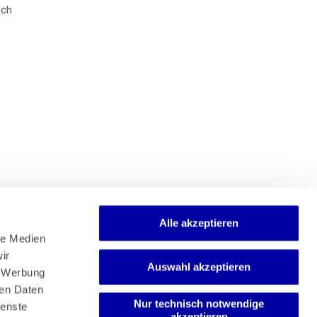
ich
Alle akzeptieren
e Medien 
r 
Auswahl akzeptieren
Newsletter
 Werbung 
Mediadaten
en Daten 
Media-Center
Nur technisch notwendige
enste 
akzeptieren