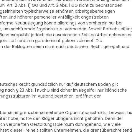
V.m. Art. 2 Abs. 1) GG und Art. 3 Abs. 1 GG nicht zu beanstanden
ngseinheiten typischerweise erhöhten arbeitgeberseitigen
ften und höherer personeller Anfälligkeit angestrebten
forme Neuauslegung könne allerdings von vornherein nur bei
 um sachfremde Ergebnisse zu vermeiden. Soweit Betriebsleitun
 Bundesrepublik jedoch die ausreichende Zahl an Arbeitnehmern n
ers sei hierdurch gerade nicht gekennzeichnet. Die
ten der Beklagten seien nicht nach deutschem Recht geregelt und
.
deutsches Recht grundsätzlich nur auf deutschem Boden gilt
ng nach § 23 Abs. 1 KSchG sind daher im Regelfall nur inländische
rungsstrukturen im Ausland bestehen, eröffnet den
ber seine grenzüberschreitende Organisationsstruktur bewusst au
et habe, hätte den Kläger übrigens nicht geholfen. Denn der
ich verbrieften Gestaltungsspielraum dahingehend, wie viele
chtet dieser Freiheit sollten Unternehmen, die grenzüberschreitend