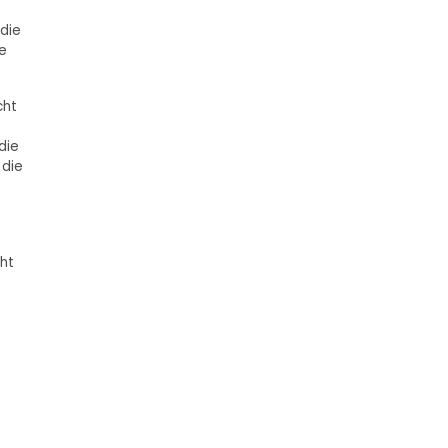
 die
e
cht
die
 die
cht