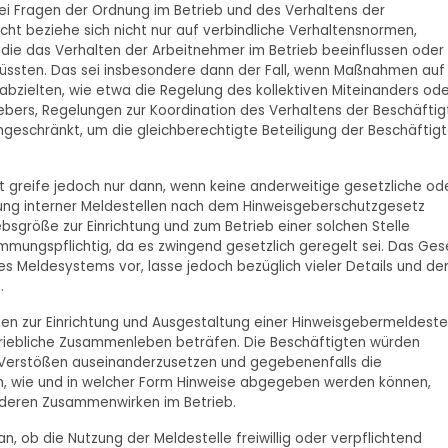
bei Fragen der Ordnung im Betrieb und des Verhaltens der
 beziehe sich nicht nur auf verbindliche Verhaltensnormen,
ie das Verhalten der Arbeitnehmer im Betrieb beeinflussen oder
müssten. Das sei insbesondere dann der Fall, wenn Maßnahmen auf
zielten, wie etwa die Regelung des kollektiven Miteinanders ode
gebers, Regelungen zur Koordination des Verhaltens der Beschäfti
eschränkt, um die gleichberechtigte Beteiligung der Beschäftig
 greife jedoch nur dann, wenn keine anderweitige gesetzliche od
chtung interner Meldestellen nach dem Hinweisgeberschutzgesetz
bsgröße zur Einrichtung und zum Betrieb einer solchen Stelle
timmungspflichtig, da es zwingend gesetzlich geregelt sei. Das Ges
Meldesystems vor, lasse jedoch bezüglich vieler Details und de
.
n zur Einrichtung und Ausgestaltung einer Hinweisgebermeldeste
riebliche Zusammenleben beträfen. Die Beschäftigten würden
 Verstößen auseinanderzusetzen und gegebenenfalls die
nn, wie und in welcher Form Hinweise abgegeben werden können,
 deren Zusammenwirken im Betrieb.
an, ob die Nutzung der Meldestelle freiwillig oder verpflichtend