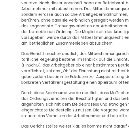
verletze. Nach dieser Vorschrift habe der Betriebsrat 
Arbeitnehmer mitzubestimmen. Das Mitbestimmungsrecht
sondern erfasse auch solche Arbeitgebermaßnahmen, d
berühren, ohne dass sie verbindlich geregelt werden 
das sogenannte Ordnungsverhalten der Arbeitnehmer ab
der betrieblichen Ordnung. Die Möglichkeit des Arbeit
vorzugeben, werde durch das Mitbestimmungsrecht eing
am betrieblichen Zusammenleben abzusichern.
Das Gericht machte deutlich, das Mitbestimmungsrecht
tarifliche Regelung bestehe. Im Hinblick auf die Einri
(HinSchG), das Arbeitgeber ab einer bestimmten Betrie
verpflichtet, sei das „Ob“ der Einrichtung nicht mitbes
gebe zudem bestimmte Eckdaten zur Ausgestaltung des 
konkreten Verfahrensgestaltung einen Spielraum offen
Durch diese Spielräume werde deutlich, dass Maßnahme
das Ordnungsverhalten der Beschäftigten und das bet
angehalten, sich mit dem Meldeprozess und etwaigen
eingerichtete Meldestelle zu nutzen. Die Vorgabe, wa
steuere das Verhalten der Arbeitnehmer und betreffe
Das Gericht stellte weiter klar, es komme nicht darauf 