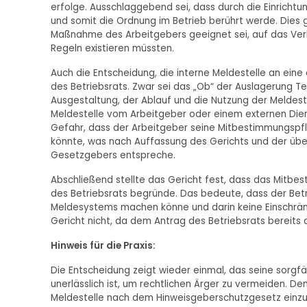
erfolge. Ausschlaggebend sei, dass durch die Einricht
und somit die Ordnung im Betrieb berührt werde. Dies 
Maßnahme des Arbeitgebers geeignet sei, auf das Verh
Regeln existieren müssten.
Auch die Entscheidung, die interne Meldestelle an ein
des Betriebsrats. Zwar sei das „Ob“ der Auslagerung Te
Ausgestaltung, der Ablauf und die Nutzung der Meldes
Meldestelle vom Arbeitgeber oder einem externen Dien
Gefahr, dass der Arbeitgeber seine Mitbestimmungspfl
könnte, was nach Auffassung des Gerichts und der über
Gesetzgebers entspreche.
Abschließend stellte das Gericht fest, dass das Mitbest
des Betriebsrats begründe. Das bedeute, dass der Betr
Meldesystems machen könne und darin keine Einschränk
Gericht nicht, da dem Antrag des Betriebsrats bereits 
Hinweis für die Praxis:
Die Entscheidung zeigt wieder einmal, das seine sorgf
unerlässlich ist, um rechtlichen Ärger zu vermeiden. De
Meldestelle nach dem Hinweisgeberschutzgesetz einzur