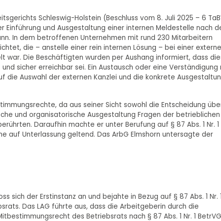
tsgerichts Schleswig-Holstein (Beschluss vom 8. Juli 2025 – 6 Ta
der Einführung und Ausgestaltung einer internen Meldestelle nach 
n. In dem betroffenen Unternehmen mit rund 230 Mitarbeitern
chtet, die – anstelle einer rein internen Lösung – bei einer extern
t war. Die Beschäftigten wurden per Aushang informiert, dass di
 und sicher erreichbar sei. Ein Austausch oder eine Verständigung 
uf die Auswahl der externen Kanzlei und die konkrete Ausgestaltu
estimmungsrechte, da aus seiner Sicht sowohl die Entscheidung übe
sche und organisatorische Ausgestaltung Fragen der betrieblichen
erührten. Daraufhin machte er unter Berufung auf § 87 Abs. 1 Nr. 1
he auf Unterlassung geltend. Das ArbG Elmshorn untersagte der
s sich der Erstinstanz an und bejahte in Bezug auf § 87 Abs. 1 Nr. 
ats. Das LAG führte aus, dass die Arbeitgeberin durch die
 Mitbestimmungsrecht des Betriebsrats nach § 87 Abs. 1 Nr. 1 BetrV