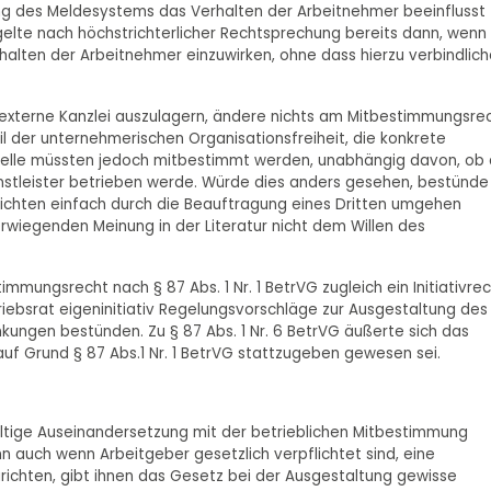
ung des Meldesystems das Verhalten der Arbeitnehmer beeinflusst
gelte nach höchstrichterlicher Rechtsprechung bereits dann, wenn
alten der Arbeitnehmer einzuwirken, ohne dass hierzu verbindlich
e externe Kanzlei auszulagern, ändere nichts am Mitbestimmungsre
il der unternehmerischen Organisationsfreiheit, die konkrete
telle müssten jedoch mitbestimmt werden, unabhängig davon, ob 
stleister betrieben werde. Würde dies anders gesehen, bestünde
ichten einfach durch die Beauftragung eines Dritten umgehen
wiegenden Meinung in der Literatur nicht dem Willen des
immungsrecht nach § 87 Abs. 1 Nr. 1 BetrVG zugleich ein Initiativre
iebsrat eigeninitiativ Regelungsvorschläge zur Ausgestaltung des
ungen bestünden. Zu § 87 Abs. 1 Nr. 6 BetrVG äußerte sich das
auf Grund § 87 Abs.1 Nr. 1 BetrVG stattzugeben gewesen sei.
ältige Auseinandersetzung mit der betrieblichen Mitbestimmung
nn auch wenn Arbeitgeber gesetzlich verpflichtet sind, eine
ichten, gibt ihnen das Gesetz bei der Ausgestaltung gewisse