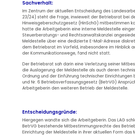
Sachverhalt:
Im Zentrum der aktuellen Entscheidung des Landesarbei
23/24) steht die Frage, inwieweit der Betriebsrat bei 
Hinweisgeberschutzgesetz (HinSchG) mitbestimmen kan
hatte die Arbeitgeberin eine interne Meldestelle eingeri
Steuerberatungs- und Rechtsanwaltskanzlei angesiedel
Meldestelle über eine dedizierte E-Mail-Adresse diskret
dem Betriebsrat im Vorfeld, insbesondere im Hinblick a
der Kommunikationswege, fand nicht statt.
Der Betriebsrat sah darin eine Verletzung seiner Mitb
die Auslagerung der Meldestelle als auch deren techni
Ordnung und der Einführung technischer Einrichtungen b
und Nr. 6 Betriebsverfassungsgesetz (BetrVG) Ansprüc
Arbeitgeberin den weiteren Betrieb der Meldestelle.
Entscheidungsgründe:
Hiergegen wandte sich die Arbeitgeberin. Das LAG schlos
BetrVG bestehende Mitbestimmungsrechte des Betriebsr
Einrichtung der Meldestelle in ihrer aktuellen Form das