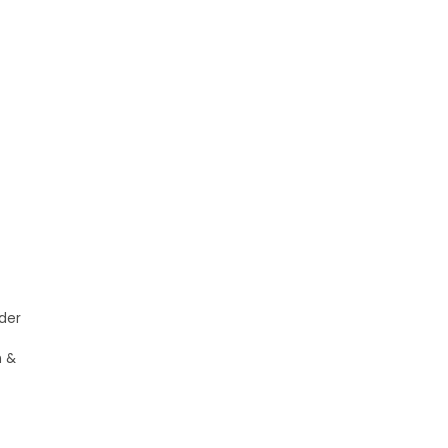
 der
n &