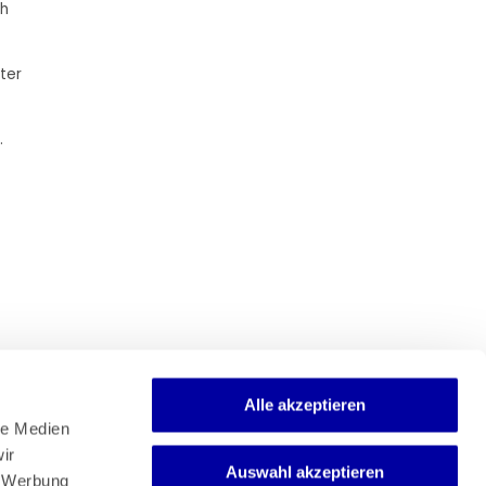
ch
ter
.
Alle akzeptieren
e Medien 
r 
Auswahl akzeptieren
Newsletter
 Werbung 