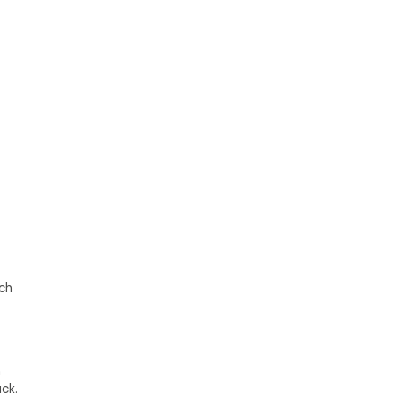
ch
n
ck.