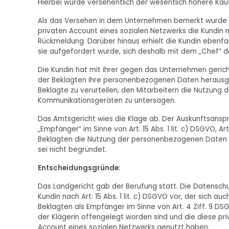
Hierbei wurde versehentlich der wesentlich höhere Kauf
Als das Versehen in dem Unternehmen bemerkt wurde k
privaten Account eines sozialen Netzwerks die Kundin 
Rückmeldung. Darüber hinaus erhielt die Kundin ebenfal
sie aufgefordert wurde, sich deshalb mit dem „Chef“ d
Die Kundin hat mit ihrer gegen das Unternehmen gerich
der Beklagten ihre personenbezogenen Daten herausge
Beklagte zu verurteilen, den Mitarbeitern die Nutzung
Kommunikationsgeräten zu untersagen.
Das Amtsgericht wies die Klage ab. Der Auskunftsansp
„Empfänger“ im Sinne von Art. 15 Abs. 1 lit. c) DSGVO, A
Beklagten die Nutzung der personenbezogenen Daten d
sei nicht begründet.
Entscheidungsgründe:
Das Landgericht gab der Berufung statt. Die Datensc
Kundin nach Art. 15 Abs. 1 lit. c) DSGVO vor, der sich a
Beklagten als Empfänger im Sinne von Art. 4 Ziff. 9
der Klägerin offengelegt worden sind und die diese pri
Account eines sozialen Netzwerks genutzt haben.