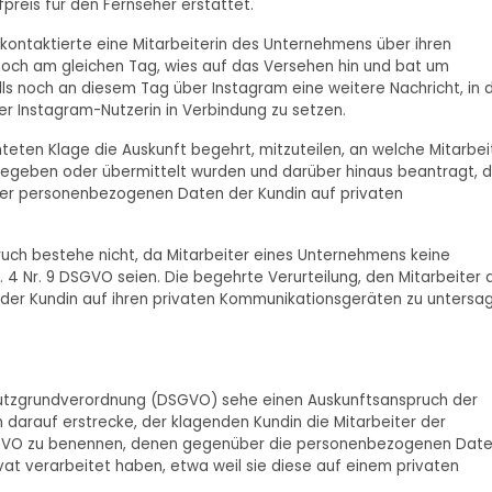
preis für den Fernseher erstattet.
ontaktierte eine Mitarbeiterin des Unternehmens über ihren
noch am gleichen Tag, wies auf das Versehen hin und bat um
ls noch an diesem Tag über Instagram eine weitere Nachricht, in 
er Instagram-Nutzerin in Verbindung zu setzen.
teten Klage die Auskunft begehrt, mitzuteilen, an welche Mitarbei
geben oder übermittelt wurden und darüber hinaus beantragt, d
 der personenbezogenen Daten der Kundin auf privaten
ruch bestehe nicht, da Mitarbeiter eines Unternehmens keine
rt. 4 Nr. 9 DSGVO seien. Die begehrte Verurteilung, den Mitarbeiter 
er Kundin auf ihren privaten Kommunikationsgeräten zu untersa
hutzgrundverordnung (DSGVO) sehe einen Auskunftsanspruch der
uch darauf erstrecke, der klagenden Kundin die Mitarbeiter der
 DSGVO zu benennen, denen gegenüber die personenbezogenen Dat
vat verarbeitet haben, etwa weil sie diese auf einem privaten