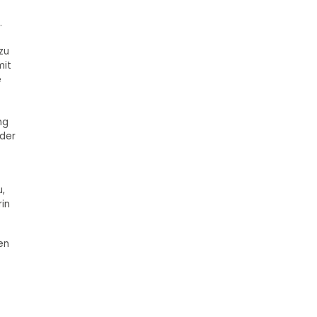
.
zu
mit
e
ng
 der
u,
in
en