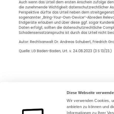
Auch wenn das Urteil dem ersten Anschein zufolge den E
die zunehmende Wichtigkeit datenschutzrechtlicher Asp
Perspektive dürfte das Urteil neben dem streitgegen
sogenannter „Bring-Your-Own-Device“-Abreden Relevanz 
Endgeräte erlauben und über diese ggf. sogar Kunden
Daten erfolgt, sollten die datenschutzrechtliche Comp
Schadensersatzanspruchs ist durch das Urteil nicht be
Autor: Rechtsanwalt Dr. Andreas Schubert, Friedrich Gra
Quelle: LG Baden-Baden, Urt. v. 24.08.2023 (3 S 13/23.)
Diese Webseite verwende
Wir verwenden Cookies, um
anbieten zu können und di
Informationen zu Ihrer Ve