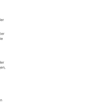
der
ter
ie
der
gen,
en