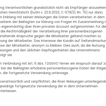
ng Verantwortlichen grundsätzlich nicht als Empfänger anzusehen
en Gerichtshofs (EuGH v. 22.6.2023, C-579/21, Rn. 75) nur dann,
im Einklang mit seinen Weisungen die Daten verarbeiteten. In dem 
beiterin der Beklagten zur Klärung von Fragen im Zusammenhang 
n eigenmächtig über ihren privaten Account aufgenommen. Für di
um die Rechtmäßigkeit der Verarbeitung ihrer personenbezogenen
ustehende Ansprüche gegen die Mitarbeiter geltend machen zu
ung der Mitarbeiter. Das Interesse der Kundin auf Geltendmachu
e der Mitarbeiter, anonym zu bleiben. Dies auch, da die Nutzung
isungen und den üblichen Gepflogenheiten des Unternehmens
lgt sei.
n Verbindung mit Art. 6 Abs. 1 DSGVO ferner ein Anspruch darauf z
ie bei der Beklagten erhobene personenbezogene Daten der Kläger
, die fortgesetzte Verwendung untersage.
verantwortlich und verpflichtet, die ihren Weisungen unterliegend
ungswidrige fortgesetzte Verwendung der in dem Unternehmen
terlassen.