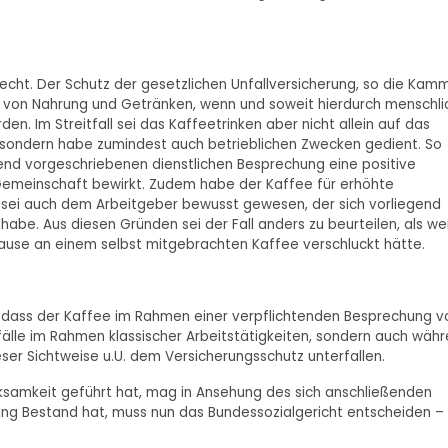
echt. Der Schutz der gesetzlichen Unfallversicherung, so die Kamm
me von Nahrung und Getränken, wenn und soweit hierdurch menschli
n. Im Streitfall sei das Kaffeetrinken aber nicht allein auf das
 sondern habe zumindest auch betrieblichen Zwecken gedient. So
nd vorgeschriebenen dienstlichen Besprechung eine positive
Gemeinschaft bewirkt. Zudem habe der Kaffee für erhöhte
sei auch dem Arbeitgeber bewusst gewesen, der sich vorliegend
abe. Aus diesen Gründen sei der Fall anders zu beurteilen, als w
ause an einem selbst mitgebrachten Kaffee verschluckt hätte.
, dass der Kaffee im Rahmen einer verpflichtenden Besprechung 
fälle im Rahmen klassischer Arbeitstätigkeiten, sondern auch wäh
er Sichtweise u.U. dem Versicherungsschutz unterfallen.
ksamkeit geführt hat, mag in Ansehung des sich anschließenden
idung Bestand hat, muss nun das Bundessozialgericht entscheiden –