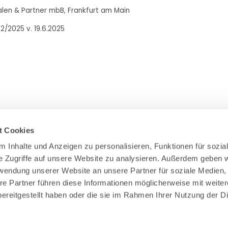
halen & Partner mbB, Frankfurt am Main
2/2025 v. 19.6.2025
t Cookies
 Inhalte und Anzeigen zu personalisieren, Funktionen für sozial
e Zugriffe auf unsere Website zu analysieren. Außerdem geben wi
Zahlung & Versand
rwendung unserer Website an unsere Partner für soziale Medien,
Rücksendungen/Widerrufsbelehrung
re Partner führen diese Informationen möglicherweise mit weiter
Muster Widerrufsformular (PDF)
ereitgestellt haben oder die sie im Rahmen Ihrer Nutzung der Di
Remissionsbedingungen für den Handel
Kündigungsformular
Barrierefreiheit