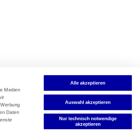
Alle akzeptieren
e Medien 
r 
Auswahl akzeptieren
Newsletter
 Werbung 
Mediadaten
en Daten 
Media-Center
Nur technisch notwendige
enste 
akzeptieren