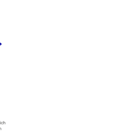
?
ich
h