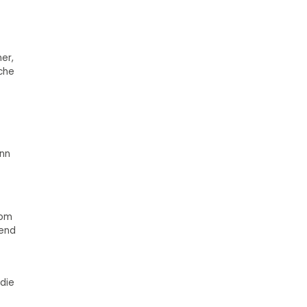
er,
che
enn
vom
rend
 die