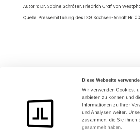
Autorin: Dr. Sabine Schröter, Friedrich Graf von Westp
Quelle: Pressemitteilung des LSG Sachsen-Anhalt Nr. 00
Diese Webseite verwende
Wir verwenden Cookies, um
anbieten zu können und di
Informationen zu Ihrer Ve
und Analysen weiter. Unse
Bundeskanzlerplatz 2
zusammen, die Sie ihnen b
53113 Bonn
gesammelt haben.
Pressemitteilungen
AGB
|