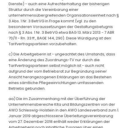
Dienste) - auch eine Aufrechterhaltung der bisherigen
Struktur durch die Vereinbarung einer
unternehmensübergreifenden Organisationseinheit nach §
3 Abs. 1 Nr. 3 BetrVG in Frage kommt (vgl. zu den
besonderen Voraussetzungen der Gestaltungsbefugnis
nach § 3 Abs. 1 Nr. 3 BetrVG etwa BAG 13. März 2013 - 7 ABR
70/11 - Rn. 33 ff., BAGE 144, 290). Diese Würdigung ist den
Tarifvertragsparteien vorzubehalten.
c) Die Arbeitgeberin ist - ungeachtet des Umstands, dass
eine Änderung des Zuordnungs-TV nur durch die
Tarifvertragsparteien selbst möglich ist - auch nicht
aufgrund der vom Betriebsrat zur Begründung seiner
Ansicht herangezogenen Erklärungen an das Bestehen
eines sämtliche Pflegeeinrichtungen umfassenden
Betriebs gebunden.
aa) Die im Zusammenhang mit der Überführung der
Unternehmensbereiche Kita und Bildungszentren von der
AWO Schleswig-Holstein in den AWO Landesverband zum 1.
Januar 2019 abgeschlossene Überleitungsvereinbarung
vom 27. Dezember 2018 enthält weder Erklärungen der
Arbeitgeberin noch inhaltliche Zusagen über einen