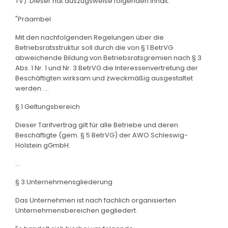
TV). Dieser hat auszugsweise folgenden Inhalt:
"Präambel
Mit den nachfolgenden Regelungen über die
Betriebsratsstruktur soll durch die von § 1 BetrVG
abweichende Bildung von Betriebsratsgremien nach § 3
Abs. 1 Nr. 1 und Nr. 3 BetrVG die Interessenvertretung der
Beschäftigten wirksam und zweckmäßig ausgestaltet
werden. ...
§ 1 Geltungsbereich
Dieser Tarifvertrag gilt für alle Betriebe und deren
Beschäftigte (gem. § 5 BetrVG) der AWO Schleswig-
Holstein gGmbH.
...
§ 3 Unternehmensgliederung
Das Unternehmen ist nach fachlich organisierten
Unternehmensbereichen gegliedert.