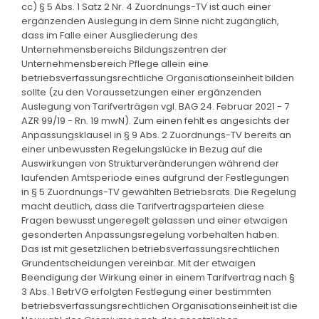
cc) § 5 Abs. 1 Satz 2 Nr. 4 Zuordnungs-TV ist auch einer
ergänzenden Auslegung in dem Sinne nicht zugänglich,
dass im Falle einer Ausgliederung des
Unternehmensbereichs Bildungszentren der
Unternehmensbereich Pflege allein eine
betriebsverfassungsrechtliche Organisationseinheit bilden
sollte (zu den Voraussetzungen einer ergänzenden
Auslegung von Tarifverträgen vgl. BAG 24. Februar 2021 - 7
AZR 99/19 - Rn. 19 mwN). Zum einen fehlt es angesichts der
Anpassungsklausel in § 9 Abs. 2 Zuordnungs-TV bereits an
einer unbewussten Regelungslücke in Bezug auf die
Auswirkungen von Strukturveränderungen während der
laufenden Amtsperiode eines aufgrund der Festlegungen
in § 5 Zuordnungs-TV gewählten Betriebsrats. Die Regelung
macht deutlich, dass die Tarifvertragsparteien diese
Fragen bewusst ungeregelt gelassen und einer etwaigen
gesonderten Anpassungsregelung vorbehalten haben.
Das ist mit gesetzlichen betriebsverfassungsrechtlichen
Grundentscheidungen vereinbar. Mit der etwaigen
Beendigung der Wirkung einer in einem Tarifvertrag nach §
3 Abs. 1 BetrVG erfolgten Festlegung einer bestimmten
betriebsverfassungsrechtlichen Organisationseinheit ist die