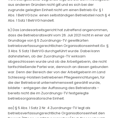
aus anderen Gründen nicht gilt und es sich bei der
zugrunde gelegten Einheit nicht um einen Betrieb iSv. § 1
Abs. 1 BetrVG bzw. einen selbständigen Betriebsteil nach § 4
Abs. 1 Satz 1 BetrVG handelt.
b) Das Landesarbeitsgericht hat zutreffend angenommen,
dass die Betriebsratswahl vom 26. Juli 2021 nicht in einer auf
Grundlage von § 5 Zuordnungs-TV gewillkürten
betriebsverfassungsrechtlichen Organisationseinheit iSv. §
3 Abs. 5 Satz 1 BetrVG durchgeführt wurde. Dabei kann
dahinstehen, ob der Zuordnungs-TV wirksam
abgeschlossen wurde und ob die Arbeitgeberin, die nicht
tarifschließende Partei war, dennoch an diesen gebunden
war. Denn der Bereich der von der Arbeitgeberin im Land
Schleswig-Holstein betriebenen Pflegeeinrichtungen, für
die der Betriebsrat unternehmensweit gewählt wurde,
bildete - entgegen der Auffassung des Betriebsrats -
bereits nicht die im Zuordnungs-TV festgelegte
betriebsorganisatorische Einheit.
aa) § 5 Abs. 1 Satz 2 Nr. 4 Zuordnungs-TV legt als
betriebsverfassungsrechtliche Organisationseinheit den