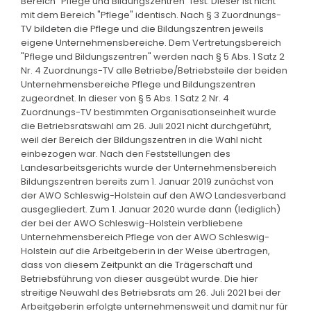
Bereich "Pflege und Bildungszentren" fest. Dieser ist nicht
mit dem Bereich "Pflege" identisch. Nach § 3 Zuordnungs-
TV bildeten die Pflege und die Bildungszentren jeweils
eigene Unternehmensbereiche. Dem Vertretungsbereich
"Pflege und Bildungszentren" werden nach § 5 Abs. 1 Satz 2
Nr. 4 Zuordnungs-TV alle Betriebe/Betriebsteile der beiden
Unternehmensbereiche Pflege und Bildungszentren
zugeordnet. In dieser von § 5 Abs. 1 Satz 2 Nr. 4
Zuordnungs-TV bestimmten Organisationseinheit wurde
die Betriebsratswahl am 26. Juli 2021 nicht durchgeführt,
weil der Bereich der Bildungszentren in die Wahl nicht
einbezogen war. Nach den Feststellungen des
Landesarbeitsgerichts wurde der Unternehmensbereich
Bildungszentren bereits zum 1. Januar 2019 zunächst von
der AWO Schleswig-Holstein auf den AWO Landesverband
ausgegliedert. Zum 1. Januar 2020 wurde dann (lediglich)
der bei der AWO Schleswig-Holstein verbliebene
Unternehmensbereich Pflege von der AWO Schleswig-
Holstein auf die Arbeitgeberin in der Weise übertragen,
dass von diesem Zeitpunkt an die Trägerschaft und
Betriebsführung von dieser ausgeübt wurde. Die hier
streitige Neuwahl des Betriebsrats am 26. Juli 2021 bei der
Arbeitgeberin erfolgte unternehmensweit und damit nur für