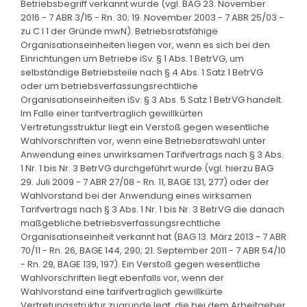
Betriebsbegriff verkannt wurde (vgl. BAG 23. November
2016 - 7 ABR 3/15 - Rn. 30; 19. November 2003 - 7 ABR 25/03 -
zu C I 1 der Gründe mwN). Betriebsratsfähige
Organisationseinheiten liegen vor, wenn es sich bei den
Einrichtungen um Betriebe iSv. § 1 Abs. 1 BetrVG, um
selbständige Betriebsteile nach § 4 Abs. 1 Satz 1 BetrVG
oder um betriebsverfassungsrechtliche
Organisationseinheiten iSv. § 3 Abs. 5 Satz 1 BetrVG handelt.
Im Falle einer tarifvertraglich gewillkürten
Vertretungsstruktur liegt ein Verstoß gegen wesentliche
Wahlvorschriften vor, wenn eine Betriebsratswahl unter
Anwendung eines unwirksamen Tarifvertrags nach § 3 Abs.
1 Nr. 1 bis Nr. 3 BetrVG durchgeführt wurde (vgl. hierzu BAG
29. Juli 2009 - 7 ABR 27/08 - Rn. 11, BAGE 131, 277) oder der
Wahlvorstand bei der Anwendung eines wirksamen
Tarifvertrags nach § 3 Abs. 1 Nr. 1 bis Nr. 3 BetrVG die danach
maßgebliche betriebsverfassungsrechtliche
Organisationseinheit verkannt hat (BAG 13. März 2013 - 7 ABR
70/11 - Rn. 26, BAGE 144, 290; 21. September 2011 - 7 ABR 54/10
- Rn. 29, BAGE 139, 197). Ein Verstoß gegen wesentliche
Wahlvorschriften liegt ebenfalls vor, wenn der
Wahlvorstand eine tarifvertraglich gewillkürte
Vertretungsstruktur zugrunde legt, die bei dem Arbeitgeber