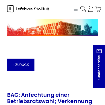
alt springen
Kundenservice
< ZURÜCK
BAG: Anfechtung einer
Betriebsratswahl; Verkennung