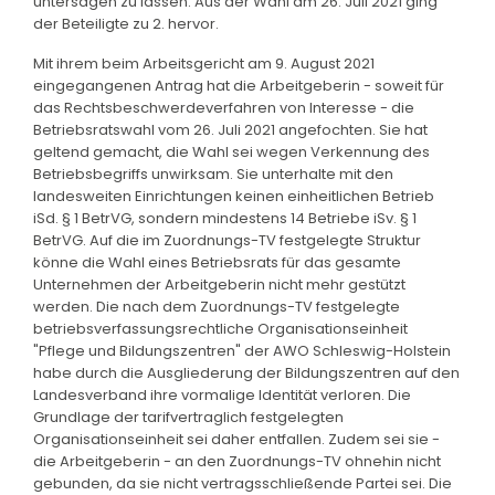
untersagen zu lassen. Aus der Wahl am 26. Juli 2021 ging
der Beteiligte zu 2. hervor.
Mit ihrem beim Arbeitsgericht am 9. August 2021
eingegangenen Antrag hat die Arbeitgeberin - soweit für
das Rechtsbeschwerdeverfahren von Interesse - die
Betriebsratswahl vom 26. Juli 2021 angefochten. Sie hat
geltend gemacht, die Wahl sei wegen Verkennung des
Betriebsbegriffs unwirksam. Sie unterhalte mit den
landesweiten Einrichtungen keinen einheitlichen Betrieb
iSd. § 1 BetrVG, sondern mindestens 14 Betriebe iSv. § 1
BetrVG. Auf die im Zuordnungs-TV festgelegte Struktur
könne die Wahl eines Betriebsrats für das gesamte
Unternehmen der Arbeitgeberin nicht mehr gestützt
werden. Die nach dem Zuordnungs-TV festgelegte
betriebsverfassungsrechtliche Organisationseinheit
"Pflege und Bildungszentren" der AWO Schleswig-Holstein
habe durch die Ausgliederung der Bildungszentren auf den
Landesverband ihre vormalige Identität verloren. Die
Grundlage der tarifvertraglich festgelegten
Organisationseinheit sei daher entfallen. Zudem sei sie -
die Arbeitgeberin - an den Zuordnungs-TV ohnehin nicht
gebunden, da sie nicht vertragsschließende Partei sei. Die