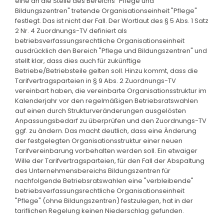
eine an die Stelle des Bereichs "Pflege und
Bildungszentren" tretende Organisationseinheit "Pflege"
festlegt. Das ist nicht der Fall. Der Wortlaut des § 5 Abs. 1 Satz
2 Nr. 4 Zuordnungs-TV definiert als
betriebsverfassungsrechtliche Organisationseinheit
ausdrücklich den Bereich "Pflege und Bildungszentren" und
stellt klar, dass dies auch für zukünftige
Betriebe/Betriebsteile gelten soll. Hinzu kommt, dass die
Tarifvertragsparteien in § 9 Abs. 2 Zuordnungs-TV
vereinbart haben, die vereinbarte Organisationsstruktur im
Kalenderjahr vor den regelmäßigen Betriebsratswahlen
auf einen durch Strukturveränderungen ausgelösten
Anpassungsbedarf zu überprüfen und den Zuordnungs-TV
ggf. zu ändern. Das macht deutlich, dass eine Änderung
der festgelegten Organisationsstruktur einer neuen
Tarifvereinbarung vorbehalten werden soll. Ein etwaiger
Wille der Tarifvertragsparteien, für den Fall der Abspaltung
des Unternehmensbereichs Bildungszentren für
nachfolgende Betriebsratswahlen eine "verbleibende"
betriebsverfassungsrechtliche Organisationseinheit
"Pflege" (ohne Bildungszentren) festzulegen, hat in der
tariflichen Regelung keinen Niederschlag gefunden.