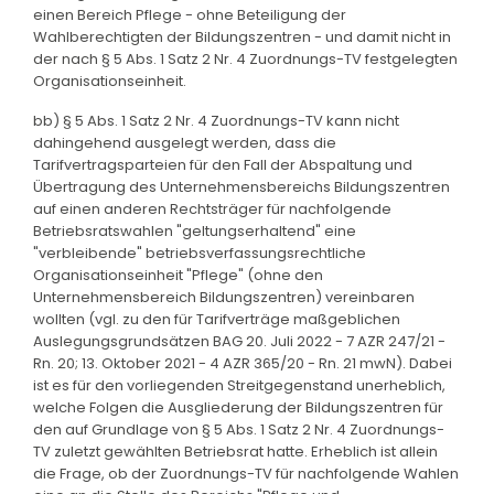
einen Bereich Pflege - ohne Beteiligung der
Wahlberechtigten der Bildungszentren - und damit nicht in
der nach § 5 Abs. 1 Satz 2 Nr. 4 Zuordnungs-TV festgelegten
Organisationseinheit.
bb) § 5 Abs. 1 Satz 2 Nr. 4 Zuordnungs-TV kann nicht
dahingehend ausgelegt werden, dass die
Tarifvertragsparteien für den Fall der Abspaltung und
Übertragung des Unternehmensbereichs Bildungszentren
auf einen anderen Rechtsträger für nachfolgende
Betriebsratswahlen "geltungserhaltend" eine
"verbleibende" betriebsverfassungsrechtliche
Organisationseinheit "Pflege" (ohne den
Unternehmensbereich Bildungszentren) vereinbaren
wollten (vgl. zu den für Tarifverträge maßgeblichen
Auslegungsgrundsätzen BAG 20. Juli 2022 - 7 AZR 247/21 -
Rn. 20; 13. Oktober 2021 - 4 AZR 365/20 - Rn. 21 mwN). Dabei
ist es für den vorliegenden Streitgegenstand unerheblich,
welche Folgen die Ausgliederung der Bildungszentren für
den auf Grundlage von § 5 Abs. 1 Satz 2 Nr. 4 Zuordnungs-
TV zuletzt gewählten Betriebsrat hatte. Erheblich ist allein
die Frage, ob der Zuordnungs-TV für nachfolgende Wahlen