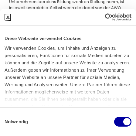
Unternehmensbereichs Bildungszentren Stellung nahm, ist
insoweit unergiebig. Selbst wenn die dabei von der AWO
Schleswig-Holstein abgegebenen Erklärungen der
Arbeitgeberin zugerechnet werden könnten, betreffen die
darin enthaltenen Erklärungen nicht den Fortbestand
bestimmter Vertretungsstrukturen für spätere Neuwahlen.
Gleiches gilt für das Unterrichtungsschreiben der AWO
Diese Webseite verwendet Cookies
Schleswig-Holstein nach § 613a Abs. 5 BGB vom 22. Oktober
Wir verwenden Cookies, um Inhalte und Anzeigen zu 
2019, das diese anlässlich der Übertragung des operativen
personalisieren, Funktionen für soziale Medien anbieten zu 
Geschäfts des Unternehmensbereichs Pflege auf die
Arbeitgeberin den betroffenen Arbeitnehmern zukommen
können und die Zugriffe auf unsere Website zu analysieren. 
ließ. Darin heißt es nur, "der derzeit bestehende
Außerdem geben wir Informationen zu Ihrer Verwendung 
Betriebsrat" gehe in die Arbeitgeberin über und vertrete
unserer Website an unsere Partner für soziale Medien, 
"dort weiterhin" die Interessen der Arbeitnehmer.
Werbung und Analysen weiter. Unsere Partner führen diese 
d) Auf der Grundlage seiner bisherigen Feststellungen hat
Informationen möglicherweise mit weiteren Daten 
das Landesarbeitsgericht jedoch zu Unrecht
zusammen, die Sie ihnen bereitgestellt haben oder die sie 
angenommen, bei der Betriebsratswahl sei auch auf
im Rahmen Ihrer Nutzung der Dienste gesammelt haben.
Grundlage der gesetzlichen - nicht tarifvertraglich
gewillkürten - Betriebsverfassung der Betriebsbegriff
Einwilligungsauswahl
Impressum
 | 
Datenschutz
verkannt worden.
Notwendig
aa) Im Ausgangspunkt zutreffend ist das