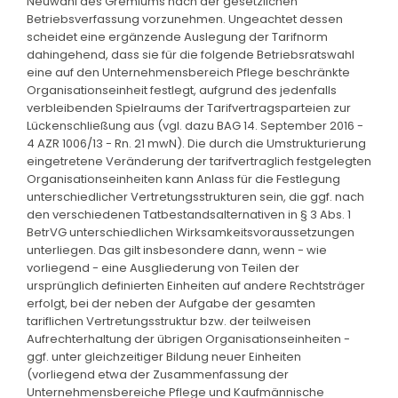
Neuwahl des Gremiums nach der gesetzlichen
Betriebsverfassung vorzunehmen. Ungeachtet dessen
scheidet eine ergänzende Auslegung der Tarifnorm
dahingehend, dass sie für die folgende Betriebsratswahl
eine auf den Unternehmensbereich Pflege beschränkte
Organisationseinheit festlegt, aufgrund des jedenfalls
verbleibenden Spielraums der Tarifvertragsparteien zur
Lückenschließung aus (vgl. dazu BAG 14. September 2016 -
4 AZR 1006/13 - Rn. 21 mwN). Die durch die Umstrukturierung
eingetretene Veränderung der tarifvertraglich festgelegten
Organisationseinheiten kann Anlass für die Festlegung
unterschiedlicher Vertretungsstrukturen sein, die ggf. nach
den verschiedenen Tatbestandsalternativen in § 3 Abs. 1
BetrVG unterschiedlichen Wirksamkeitsvoraussetzungen
unterliegen. Das gilt insbesondere dann, wenn - wie
vorliegend - eine Ausgliederung von Teilen der
ursprünglich definierten Einheiten auf andere Rechtsträger
erfolgt, bei der neben der Aufgabe der gesamten
tariflichen Vertretungsstruktur bzw. der teilweisen
Aufrechterhaltung der übrigen Organisationseinheiten -
ggf. unter gleichzeitiger Bildung neuer Einheiten
(vorliegend etwa der Zusammenfassung der
Unternehmensbereiche Pflege und Kaufmännische