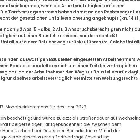
 Monatseinkommen, wenn die Arbeitsunfähigkeit auf einen
st. Die Tarifvertragsparteien haben damit an den Rechtsbegriff d
cht der gesetzlichen Unfallversicherung angeknüpft (Rn. 14 ff.
 nach § 2 Abs. 5 Halbs. 2 Alt. 3 Anspruchsberechtigten nicht au
ätigkeit auf einer Baustelle erleiden, sondern schließt
 Unfall auf einem Betriebsweg zurückzuführen ist. Solche Unfäll
wechselnden auswärtigen Baustellen eingesetzten Arbeitnehmers 
n Baustelle handelte es sich um einen Teil der vertraglichen
bsweg dar, da der Arbeitnehmer den Weg zur Baustelle zurücklegt,
ufgrund seines arbeitsvertraglich vermittelten Weisungsrechts
en 13. Monatseinkommens für das Jahr 2022.
gten beschäftigt und wurde zuletzt als Straßenbauer auf wechseln
n kraft beiderseitiger Tarifgebundenheit die zwischen dem
 Hauptverband der Deutschen Bauindustrie e. V. und der
augewerbe geschlossenen Tarifverträge Anwendung.