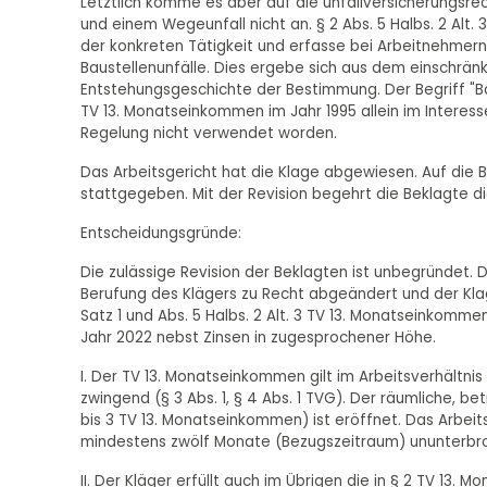
Letztlich komme es aber auf die unfallversicherungsr
und einem Wegeunfall nicht an. § 2 Abs. 5 Halbs. 2 Alt.
der konkreten Tätigkeit und erfasse bei Arbeitnehmern,
Baustellenunfälle. Dies ergebe sich aus dem einschränk
Entstehungsgeschichte der Bestimmung. Der Begriff "B
TV 13. Monatseinkommen im Jahr 1995 allein im Interes
Regelung nicht verwendet worden.
Das Arbeitsgericht hat die Klage abgewiesen. Auf die 
stattgegeben. Mit der Revision begehrt die Beklagte di
Entscheidungsgründe:
Die zulässige Revision der Beklagten ist unbegründet. D
Berufung des Klägers zu Recht abgeändert und der Kla
Satz 1 und Abs. 5 Halbs. 2 Alt. 3 TV 13. Monatseinkom
Jahr 2022 nebst Zinsen in zugesprochener Höhe.
I. Der TV 13. Monatseinkommen gilt im Arbeitsverhältnis
zwingend (§ 3 Abs. 1, § 4 Abs. 1 TVG). Der räumliche, be
bis 3 TV 13. Monatseinkommen) ist eröffnet. Das Arbei
mindestens zwölf Monate (Bezugszeitraum) ununterbroc
II. Der Kläger erfüllt auch im Übrigen die in § 2 TV 1