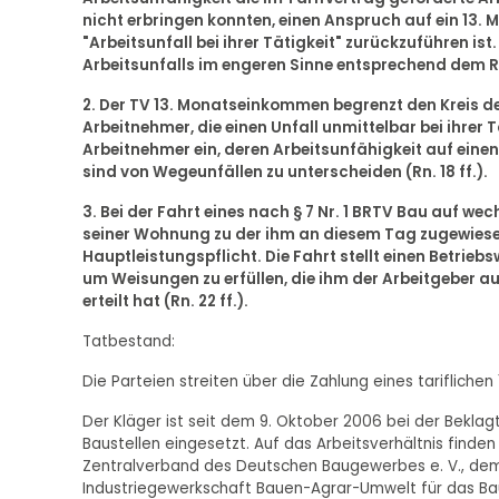
nicht erbringen konnten, einen Anspruch auf ein 13.
"Arbeitsunfall bei ihrer Tätigkeit" zurückzuführen i
Arbeitsunfalls im engeren Sinne entsprechend dem Re
2. Der TV 13. Monatseinkommen begrenzt den Kreis der
Arbeitnehmer, die einen Unfall unmittelbar bei ihrer T
Arbeitnehmer ein, deren Arbeitsunfähigkeit auf einen
sind von Wegeunfällen zu unterscheiden (Rn. 18 ff.).
3. Bei der Fahrt eines nach § 7 Nr. 1 BRTV Bau auf 
seiner Wohnung zu der ihm an diesem Tag zugewiesene
Hauptleistungspflicht. Die Fahrt stellt einen Betrie
um Weisungen zu erfüllen, die ihm der Arbeitgeber a
erteilt hat (Rn. 22 ff.).
Tatbestand:
Die Parteien streiten über die Zahlung eines tariflich
Der Kläger ist seit dem 9. Oktober 2006 bei der Bekla
Baustellen eingesetzt. Auf das Arbeitsverhältnis finde
Zentralverband des Deutschen Baugewerbes e. V., dem
Industriegewerkschaft Bauen-Agrar-Umwelt für das B