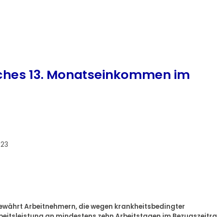
liches 13. Monatseinkommen im
023
n gewährt Arbeitnehmern, die wegen krankheitsbedingter
Arbeitsleistung an mindestens zehn Arbeitstagen im Bezugszeit