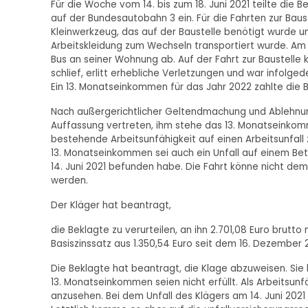
Für die Woche vom 14. bis zum 18. Juni 2021 teilte die
auf der Bundesautobahn 3 ein. Für die Fahrten zur Baus
Kleinwerkzeug, das auf der Baustelle benötigt wurde u
Arbeitskleidung zum Wechseln transportiert wurde. Am 
Bus an seiner Wohnung ab. Auf der Fahrt zur Baustelle 
schlief, erlitt erhebliche Verletzungen und war infolg
Ein 13. Monatseinkommen für das Jahr 2022 zahlte die 
Nach außergerichtlicher Geltendmachung und Ablehnung
Auffassung vertreten, ihm stehe das 13. Monatseinkomm
bestehende Arbeitsunfähigkeit auf einen Arbeitsunfall zu
13. Monatseinkommen sei auch ein Unfall auf einem Bet
14. Juni 2021 befunden habe. Die Fahrt könne nicht de
werden.
Der Kläger hat beantragt,
die Beklagte zu verurteilen, an ihn 2.701,08 Euro brutt
Basiszinssatz aus 1.350,54 Euro seit dem 16. Dezember 2
Die Beklagte hat beantragt, die Klage abzuweisen. Sie 
13. Monatseinkommen seien nicht erfüllt. Als Arbeitsunfäl
anzusehen. Bei dem Unfall des Klägers am 14. Juni 2021 