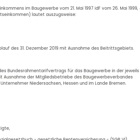
einkommens im Baugewerbe vom 21. Mai 1997 idF vom 26. Mai 1999, 
onatseinkommen) lautet auszugsweise:
lauf des 31. Dezember 2019 mit Ausnahme des Beitrittsgebiets.
 des Bundesrahmentarifvertrags für das Baugewerbe in der jeweils
 mit Ausnahme der Mitgliedsbetriebe des Baugewerbeverbandes
r Unternehmer Niedersachsen, Hessen und im Lande Bremen.
igte,
zialgesetzbuch - gesetzliche Rentenversicherung - (SGB VI)