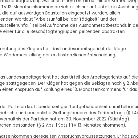
echtliche Abgrenzung zwischen einem Unfall auf einem Betriebsweg
 3 TV 13. Monatseinkommen beziehe sich nur auf Unfälle in Ausübun
 die auf auswärtigen Baustellen eingesetzt würden, allein
enden Wortlaut "Arbeitsunfall bei der Tätigkeit" und der
austellenunfall" sei bei Aufnahme des Ausnahmetatbestands in d
se einer für alle Beschäftigtengruppen geltenden abstrakten
Berufung des Klägers hat das Landesarbeitsgericht der Klage
e Wiederherstellung der erstinstanzlichen Entscheidung.
as Landesarbeitsgericht hat das Urteil des Arbeitsgerichts auf die
ge stattgegeben. Der Kläger hat gegen die Beklagte nach § 2 Abs.
men einen Anspruch auf Zahlung eines 13. Monatseinkommens für das
 der Parteien kraft beiderseitiger Tarifgebundenheit unmittelbar 
triebliche und persönliche Geltungsbereich des Tarifvertrags (§ 1 Ab
tsverhältnis der Parteien hat am 30. November 2022 (Stichtag)
hen bestanden (§ 2 Abs. 1 Satz 1 TV 13. Monatseinkommen).
3. Monatseinkommen geregelten Anspruchsvoraussetzungen. Er hat zw