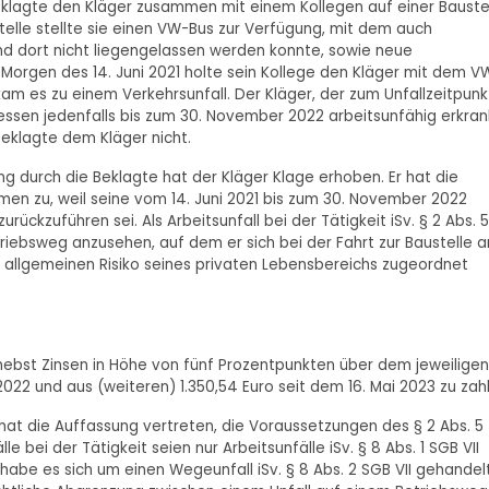
 Beklagte den Kläger zusammen mit einem Kollegen auf einer Bauste
telle stellte sie einen VW-Bus zur Verfügung, mit dem auch
nd dort nicht liegengelassen werden konnte, sowie neue
Morgen des 14. Juni 2021 holte sein Kollege den Kläger mit dem V
kam es zu einem Verkehrsunfall. Der Kläger, der zum Unfallzeitpunk
edessen jedenfalls bis zum 30. November 2022 arbeitsunfähig erkran
Beklagte dem Kläger nicht.
 durch die Beklagte hat der Kläger Klage erhoben. Er hat die
en zu, weil seine vom 14. Juni 2021 bis zum 30. November 2022
rückzuführen sei. Als Arbeitsunfall bei der Tätigkeit iSv. § 2 Abs. 
riebsweg anzusehen, auf dem er sich bei der Fahrt zur Baustelle 
m allgemeinen Risiko seines privaten Lebensbereichs zugeordnet
o nebst Zinsen in Höhe von fünf Prozentpunkten über dem jeweiligen
022 und aus (weiteren) 1.350,54 Euro seit dem 16. Mai 2023 zu zah
hat die Auffassung vertreten, die Voraussetzungen des § 2 Abs. 5
le bei der Tätigkeit seien nur Arbeitsunfälle iSv. § 8 Abs. 1 SGB VII
habe es sich um einen Wegeunfall iSv. § 8 Abs. 2 SGB VII gehandelt