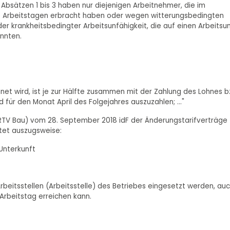
bsätzen 1 bis 3 haben nur diejenigen Arbeitnehmer, die im
10 Arbeitstagen erbracht haben oder wegen witterungsbedingten
der krankheitsbedingter Arbeitsunfähigkeit, die auf einen Arbeitsun
onnten.
et wird, ist je zur Hälfte zusammen mit der Zahlung des Lohnes b
ür den Monat April des Folgejahres auszuzahlen; ..."
TV Bau) vom 28. September 2018 idF der Änderungstarifverträge
tet auszugsweise:
Unterkunft
beitsstellen (Arbeitsstelle) des Betriebes eingesetzt werden, au
Arbeitstag erreichen kann.