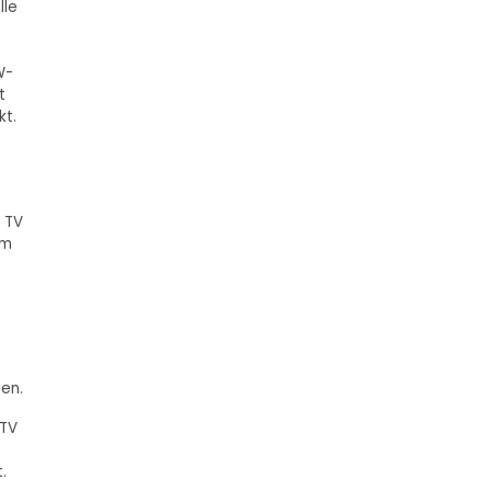
lle
W-
t
kt.
5 TV
am
len.
 TV
.