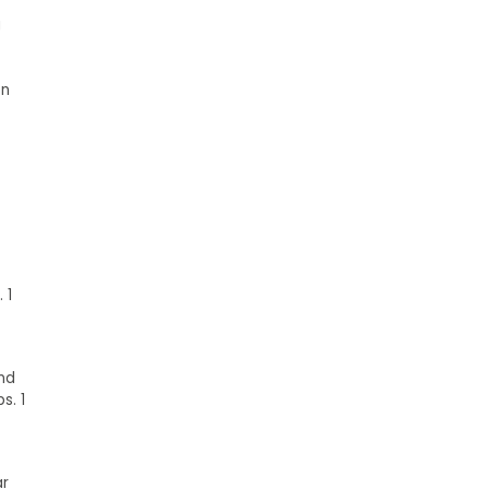
g
en
 1
und
s. 1
ar