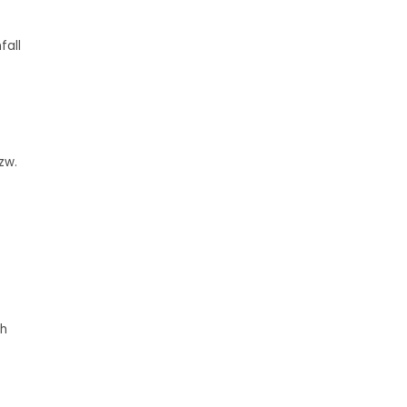
fall
zw.
ch