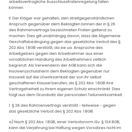
arbeitsvertragliche Ausschlussfristenregelung fallen
können.
II. Der Kläger war gehalten, den streitgegenständlichen
Anspruch gegenüber dem Beklagten binnen der in § 26
des Rahmenvertrags bezeichneten Fristen geltend zu
machen. Dies gilt unabhängig davon, dass die Allgemeine
Geschäftsbedingung gegen das gesetzliche Verbot des §
202 Abs. 1 BGB verstößt, da sie ua. Ansprüche des
Arbeitgebers gegen den Arbeitnehmer aus einer
vorsätzlichen Handlung des Arbeitnehmers zeitlich
begrenzt. Als Verwenderin der AGB kann sich die
Insolvenzschuldnerin dem Beklagten gegenüber nur
insoweit auf die Unwirksamkeit der von ihr selbst
geschaffenen Klausel berufen, als § 202 Abs. 1 BGB ihre
Vertragsfreiheit zu ihrem eigenen Schutz einschränkt. Dies
folgt aus dem Grundsatz der personalen Teilunwirksamkeit.
1. § 26 des Rahmenvertrags verstößt - teilweise - gegen
das gesetzliche Verbot des § 202 Abs. 1 BGB.
a) Nach § 202 Abs. 1 BGB, einer Verbotsnorm iSv. § 134 BGB,
kann die Verjährung bei Haftung wegen Vorsatzes nicht im