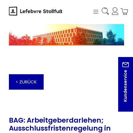
alt springen
Kundenservice
< ZURÜCK
BAG: Arbeitgeberdarlehen;
Ausschlussfristenregelung in