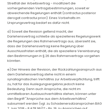
Streitfall der Arbeitsvertrag - modifiziert die
vorhergehenden Vertragsbestimmungen, soweit er
abweichende Regelungen enthält (contractus posterior
derogat contractui priori). Eines Vorbehalts im
Ursprungsvertrag bedarf es dafür nicht.
d) Soweit die Revision geltend macht, der
Darlehensvertrag schließe als spezielleres Regelungswerk
die Regelungen des Rahmenvertrags aus, übersieht sie,
dass der Darlehensvertrag keine Regelung über
Ausschlussfristen enthält, die als speziellere Vereinbarung
den Bestimmungen in § 26 des Rahmenvertrags vorgehen
könnten.
e) Der Hinweis der Revision, der Rückzahlungsanspruch aus
dem Darlehensvertrag stehe nicht in einem
synallagmatischen Verhältnis zur Arbeitsverpflichtung, trifft
zu, hat für das Auslegungsergebnis jedoch keine
Bedeutung. Denn auch Ansprüche, die nicht im
unmittelbaren Austauschverhältnis stehen, können unter
den Begriff "Ansprüche aus dem Arbeitsverhältnis"
subsumiert werden (vgl. zu Schadenersatzansprüchen BAG
7. Juni 2018 - 8 AZR 96/17 - Rn. 19; zu Ansprüchen auf