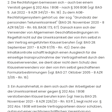
2. Die Rechtsfolgen bemessen sich - auch bei einem
Verstoß gegen § 202 Abs. 1 BGB - nach § 306 BGB (vgl. BAG
5. Juli 2022 - 9 AZR 341/21 - Rn. 18). Zu dem AGB-
Rechtsfolgensystem gehört ua. der sog. "Grundsatz der
personalen Teilunwirksamkeit" (BAG 26. November 2020 - 8
AZR 58/20 - Rn. 69, BAGE 173, 67). Danach kann sich der
Verwender von Allgemeinen Geschäftsbedingungen im
Regelfall nicht auf die Unwirksamkeit der von ihm selbst in
den Vertrag eingeführten Klausel berufen (vgl. BAG 28.
September 2017 - 8 AZR 67/15 - Rn. 42). Denn die
Inhaltskontrolle schafft lediglich einen Ausgleich für die
einseitige Inanspruchnahme der Vertragsfreiheit durch den
Klauselverwender, sie dient aber nicht dem Schutz des
Klauselverwenders vor den von ihm selbst geschaffenen
Formularbestimmungen (vgl. BAG 27. Oktober 2005 - 8 AZR
3/05 - Rn. 16).
3. Ein Ausnahmefall, in dem sich auch der Arbeitgeber auf
die Unwirksamkeit einer gegen § 202 Abs. 1 BGB
verstoßenden Klausel berufen kann (vgl. hierzu BAG 25.
November 2021 - 8 AZR 226/20 - Rn. 63 ff.), liegt nicht vor. §
202 Abs. 1 BGB will beide Vertragsparteien davor schützen,
aufgrund einer rechtsgeschäftlichen Vereinbarung