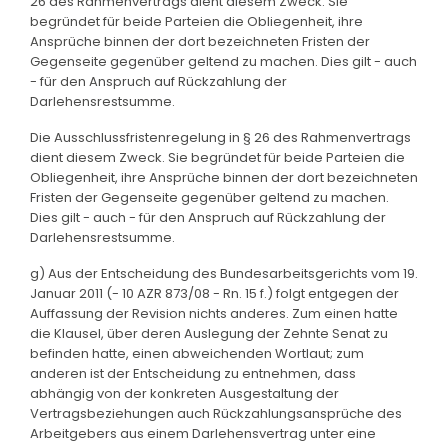
26 des Rahmenvertrags dient diesem Zweck. Sie
begründet für beide Parteien die Obliegenheit, ihre
Ansprüche binnen der dort bezeichneten Fristen der
Gegenseite gegenüber geltend zu machen. Dies gilt - auch
- für den Anspruch auf Rückzahlung der
Darlehensrestsumme.
Die Ausschlussfristenregelung in § 26 des Rahmenvertrags
dient diesem Zweck. Sie begründet für beide Parteien die
Obliegenheit, ihre Ansprüche binnen der dort bezeichneten
Fristen der Gegenseite gegenüber geltend zu machen.
Dies gilt - auch - für den Anspruch auf Rückzahlung der
Darlehensrestsumme.
g) Aus der Entscheidung des Bundesarbeitsgerichts vom 19.
Januar 2011 (- 10 AZR 873/08 - Rn. 15 f.) folgt entgegen der
Auffassung der Revision nichts anderes. Zum einen hatte
die Klausel, über deren Auslegung der Zehnte Senat zu
befinden hatte, einen abweichenden Wortlaut; zum
anderen ist der Entscheidung zu entnehmen, dass
abhängig von der konkreten Ausgestaltung der
Vertragsbeziehungen auch Rückzahlungsansprüche des
Arbeitgebers aus einem Darlehensvertrag unter eine