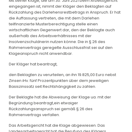
Mit seiner Klage, die am 30. Juni 2021 beim Arbeitsgericht
eingegangen ist, nimmt der Kläger den Beklagten auf
Rückzahlung des Darlehensrestbetrags in Anspruch. Er hat
die Auffassung vertreten, die mit dem Darlehen
teilfinanzierte Musterberechtigung stelle einen
wirtschaftlichen Gegenwert dar, den der Beklagte auch
außerhalb des Arbeitsverhältnisses mit der
Insolvenzschuldnerin nutzen könne. Die in § 26 des
Rahmenvertrags geregelte Ausschlussfrist sei auf den
Klageanspruch nicht anwendbar.
Der Kläger hat beantragt,
den Beklagten zu verurteilen, an ihn 19.825,00 Euro nebst
Zinsen iHv. fünf Prozentpunkten über dem jeweiligen
Basiszinssatz seit Rechtshängigkeit zu zahlen.
Der Beklagte hat die Abweisung der Klage ua. mit der
Begründung beantragt,ein etwaiger
Rückzahlungsanspruch sei gemäß § 26 des
Rahmenvertrags verfallen.
Das Arbeitsgericht hat die Klage abgewiesen. Das
Landesarbeitsgericht hat die Berufung des Klägers