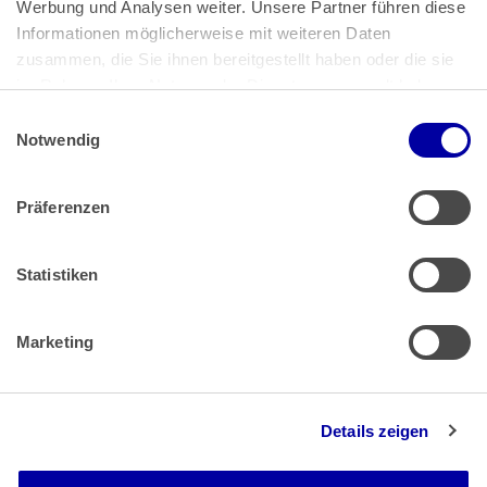
Werbung und Analysen weiter. Unsere Partner führen diese 
53113 Bonn
Informationen möglicherweise mit weiteren Daten 
zusammen, die Sie ihnen bereitgestellt haben oder die sie 
Pressemitteilungen
AGB
|
im Rahmen Ihrer Nutzung der Dienste gesammelt haben.
Impressum
Datenschutz
|
Einwilligungsauswahl
Impressum
 | 
Datenschutz
Notwendig
Präferenzen
Zahlung & Versand
Rücksendungen/Widerrufsbelehrung
Muster Widerrufsformular (PDF)
Statistiken
Remissionsbedingungen für den Handel
Kündigungsformular
Marketing
Barrierefreiheit
Details zeigen
Newsletter
Mediadaten