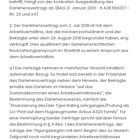
betrifft, hängt von der konkreten Ausgestaltung des
Darlehensvertrags ab (BAG 21. Januar 2010 - 6 AZR 556/07 -
Rn. 20 und 24).
2. Der Darlehensvertrag vom 2. Juli 2018 ist mit dem
Arbeitsverhältnis, das die Insolvenzschuldnerin und der
Beklagte unter dem 29. August 2018 begründet haben, eng
verknüpft. Dies qualifiziert den darlehensrechtlichen
Rückzahlungsanspruch im Streitfall zu einem Anspruch aus
dem Arbeitsverhältnis.
a) Die Verträge nehmen in mehrfacher Hinsicht inhaltlich
aufeinander Bezug. So findet sich bereits in der Präambel
des Darlehensvertrags neben dem Hinweis, der Beklagte
erhalte das Darlehen im Hinblick "auf das
Zustandekommen eines Arbeitsverhältnisses", die
Bestimmung des Darlehenszwecks, nämlich die
"Finanzierung des/der Type Rating Lehrganges/Prüfung als
Co-Pilot auf dem Flugzeugmuster Airbus A320 Family". Für
eine Verknüpfung beider Verträge spricht darüber hinaus
die Bestimmung in § 4 Abs. 1 des Darlehensvertrags, der
zufolge der Tilgungsbeginn mit dem Beginn des zu diesem
Zeitpunkt noch nicht begründeten Arbeitsverhältnisses