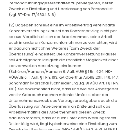
Personalführungsgesellschaften zu privilegieren, deren
Zweck die Einstellung und Überlassung von Personal ist
(vgl. BT-Drs. 17/4804 S. 8).
(2) Dagegen schließt eine im Arbeitsvertrag vereinbarte
Konzernversetzungsklausel das Konzernprivileg nicht per
se aus. Verpflichtet sich der Arbeitnehmer, seine Arbeit
auch in anderen Konzernunternehmen zu verrichten, wird
er dadurch nicht ohne Weiteres "zum Zweck der
Überlassung" eingestellt. Die Konzernversetzungsklausel
soll Arbeitgebern lediglich die rechtliche Möglichkeit einer
konzernweiten Versetzung einräumen
(Schüren/Hamann/Hamann 6. Aufl. AÜG § 1 Rn. 624; HK-
AÜG/Ulrici 1. Aufl. § 1 Rn. 163; aA Oberthür ArbRB 2011, 146, 147;
Sandmann/Marschall/Schneider Erg.Lfg. 81 AÜG Art. 1 § 1 Rn.
130). Sie dokumentiert nicht, dass und wie der Arbeitgeber
von ihr Gebrauch machen möchte. Umfasst aber der
Unternehmenszweck des Vertragsarbeitgebers auch die
Überlassung von Arbeitnehmern an Dritte und soll das
Arbeitsverhältnis des Arbeitnehmers diesen Zweck
dadurch fördern, dass er auch unter dem Weisungsrecht
Dritter tätig wird, liegt typischerweise eine Einstellung zum
Zweck der Überlassung vor (NK-ArbR/Ulrici 2. Aufl. AÜG § 1