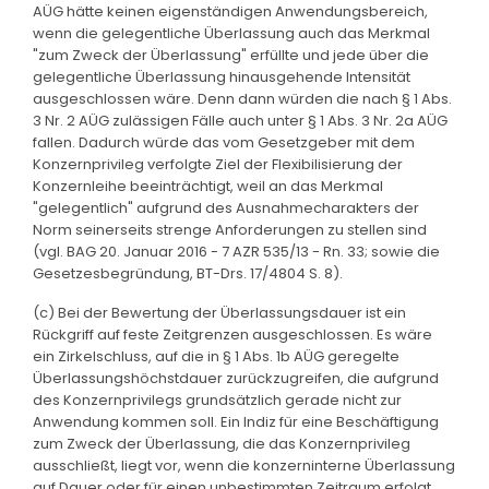
AÜG hätte keinen eigenständigen Anwendungsbereich,
wenn die gelegentliche Überlassung auch das Merkmal
"zum Zweck der Überlassung" erfüllte und jede über die
gelegentliche Überlassung hinausgehende Intensität
ausgeschlossen wäre. Denn dann würden die nach § 1 Abs.
3 Nr. 2 AÜG zulässigen Fälle auch unter § 1 Abs. 3 Nr. 2a AÜG
fallen. Dadurch würde das vom Gesetzgeber mit dem
Konzernprivileg verfolgte Ziel der Flexibilisierung der
Konzernleihe beeinträchtigt, weil an das Merkmal
"gelegentlich" aufgrund des Ausnahmecharakters der
Norm seinerseits strenge Anforderungen zu stellen sind
(vgl. BAG 20. Januar 2016 - 7 AZR 535/13 - Rn. 33; sowie die
Gesetzesbegründung, BT-Drs. 17/4804 S. 8).
(c) Bei der Bewertung der Überlassungsdauer ist ein
Rückgriff auf feste Zeitgrenzen ausgeschlossen. Es wäre
ein Zirkelschluss, auf die in § 1 Abs. 1b AÜG geregelte
Überlassungshöchstdauer zurückzugreifen, die aufgrund
des Konzernprivilegs grundsätzlich gerade nicht zur
Anwendung kommen soll. Ein Indiz für eine Beschäftigung
zum Zweck der Überlassung, die das Konzernprivileg
ausschließt, liegt vor, wenn die konzerninterne Überlassung
auf Dauer oder für einen unbestimmten Zeitraum erfolgt