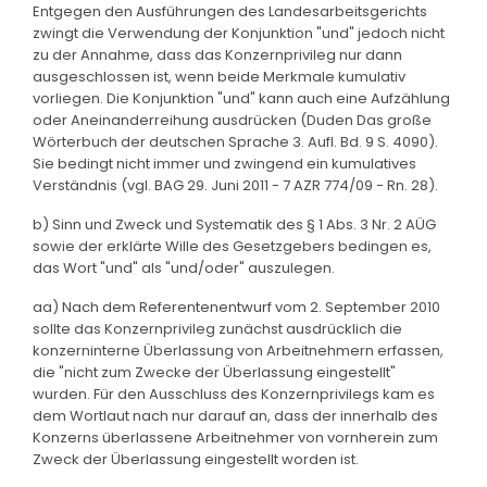
Entgegen den Ausführungen des Landesarbeitsgerichts
zwingt die Verwendung der Konjunktion "und" jedoch nicht
zu der Annahme, dass das Konzernprivileg nur dann
ausgeschlossen ist, wenn beide Merkmale kumulativ
vorliegen. Die Konjunktion "und" kann auch eine Aufzählung
oder Aneinanderreihung ausdrücken (Duden Das große
Wörterbuch der deutschen Sprache 3. Aufl. Bd. 9 S. 4090).
Sie bedingt nicht immer und zwingend ein kumulatives
Verständnis (vgl. BAG 29. Juni 2011 - 7 AZR 774/09 - Rn. 28).
b) Sinn und Zweck und Systematik des § 1 Abs. 3 Nr. 2 AÜG
sowie der erklärte Wille des Gesetzgebers bedingen es,
das Wort "und" als "und/oder" auszulegen.
aa) Nach dem Referentenentwurf vom 2. September 2010
sollte das Konzernprivileg zunächst ausdrücklich die
konzerninterne Überlassung von Arbeitnehmern erfassen,
die "nicht zum Zwecke der Überlassung eingestellt"
wurden. Für den Ausschluss des Konzernprivilegs kam es
dem Wortlaut nach nur darauf an, dass der innerhalb des
Konzerns überlassene Arbeitnehmer von vornherein zum
Zweck der Überlassung eingestellt worden ist.