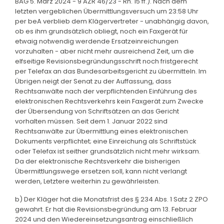
BAG 5. März 2024 - 9 AZR 46/23 - Rn. 15 ff.). Nach dem
letzten vergeblichen Übermittlungsversuch um 23:58 Uhr
per beA verblieb dem Klägervertreter - unabhängig davon,
ob es ihm grundsätzlich obliegt, noch ein Faxgerät für
etwaig notwendig werdende Ersatzeinreichungen
vorzuhalten - aber nicht mehr ausreichend Zeit, um die
elfseitige Revisionsbegründungsschrift noch fristgerecht
per Telefax an das Bundesarbeitsgericht zu übermitteln. Im
Übrigen neigt der Senat zu der Auffassung, dass
Rechtsanwälte nach der verpflichtenden Einführung des
elektronischen Rechtsverkehrs kein Faxgerät zum Zwecke
der Übersendung von Schriftsätzen an das Gericht
vorhalten müssen. Seit dem 1. Januar 2022 sind
Rechtsanwälte zur Übermittlung eines elektronischen
Dokuments verpflichtet; eine Einreichung als Schriftstück
oder Telefax ist seither grundsätzlich nicht mehr wirksam.
Da der elektronische Rechtsverkehr die bisherigen
Übermittlungswege ersetzen soll, kann nicht verlangt
werden, Letztere weiterhin zu gewährleisten.
b) Der Kläger hat die Monatsfrist des § 234 Abs. 1 Satz 2 ZPO
gewahrt. Er hat die Revisionsbegründung am 13. Februar
2024 und den Wiedereinsetzungsantrag einschließlich