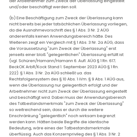
der Arbeitnehmer zum Zweck der Überlassung eingestellt
und/oder beschäftigt werden soll.
(b) Eine Beschäftigung zum Zweck der Überlassung kann
nicht bereits bei jeder tatsächlichen Überlassung vorliegen,
da die Ausnahmevorschrift des § 1 Abs. 3 Nr. 2 AÜG
anderenfalls keinen Anwendungsbereich hätte. Des
Weiteren zeigt ein Vergleich mit § 1 Abs. 3 Nr. 2a AÜG, dass
die Voraussetzung "zum Zweck der Überlassung" erst
jenseits einer bloß "gelegentlichen" Überlassung erfüllt ist
(vgl. Schüren/Hamann/Hamann 6. Aufl. AÜG § 1 Rn. 617;
BeckOK ArbR/Kock Stand 1. September 2023 AÜG § 1 Rn.
222). § 1 Abs. 3 Nr. 2a AÜG schließt ua. das
Rechtsfolgensystem des § 10 Abs. 1 iVm. § 9 Abs. 1 AÜG aus,
wenn die Überlassung nur gelegentlich erfolgt und der
Arbeitnehmer nicht zum Zweck der Überlassung eingestellt
und beschäftigt wird. Dabei muss der Anwendungsbereich
des Tatbestandsmerkmals "zum Zweck der Überlassung"
so weitreichend sein, dass er durch die weitere
Einschränkung "gelegentlich" noch wirksam begrenzt
werden kann. Hätten beide Begriffe die identische
Bedeutung, wäre eines der Tatbestandsmerkmale
überflüssig. Auch das Konzernprivileg des § 1 Abs. 3 Nr. 2