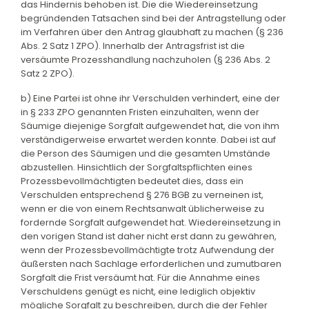
das Hindernis behoben ist. Die die Wiedereinsetzung
begründenden Tatsachen sind bei der Antragstellung oder
im Verfahren über den Antrag glaubhaft zu machen (§ 236
Abs. 2 Satz 1 ZPO). Innerhalb der Antragsfrist ist die
versäumte Prozesshandlung nachzuholen (§ 236 Abs. 2
Satz 2 ZPO).
b) Eine Partei ist ohne ihr Verschulden verhindert, eine der
in § 233 ZPO genannten Fristen einzuhalten, wenn der
Säumige diejenige Sorgfalt aufgewendet hat, die von ihm
verständigerweise erwartet werden konnte. Dabei ist auf
die Person des Säumigen und die gesamten Umstände
abzustellen. Hinsichtlich der Sorgfaltspflichten eines
Prozessbevollmächtigten bedeutet dies, dass ein
Verschulden entsprechend § 276 BGB zu verneinen ist,
wenn er die von einem Rechtsanwalt üblicherweise zu
fordernde Sorgfalt aufgewendet hat. Wiedereinsetzung in
den vorigen Stand ist daher nicht erst dann zu gewähren,
wenn der Prozessbevollmächtigte trotz Aufwendung der
äußersten nach Sachlage erforderlichen und zumutbaren
Sorgfalt die Frist versäumt hat. Für die Annahme eines
Verschuldens genügt es nicht, eine lediglich objektiv
mögliche Sorgfalt zu beschreiben, durch die der Fehler