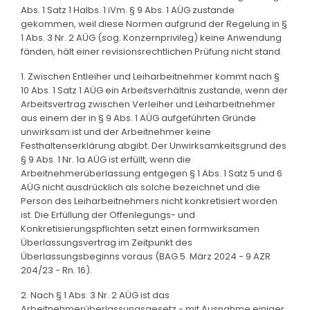
Abs. 1 Satz 1 Halbs. 1 iVm. § 9 Abs. 1 AÜG zustande
gekommen, weil diese Normen aufgrund der Regelung in §
1 Abs. 3 Nr. 2 AÜG (sog. Konzernprivileg) keine Anwendung
fänden, hält einer revisionsrechtlichen Prüfung nicht stand.
1. Zwischen Entleiher und Leiharbeitnehmer kommt nach §
10 Abs. 1 Satz 1 AÜG ein Arbeitsverhältnis zustande, wenn der
Arbeitsvertrag zwischen Verleiher und Leiharbeitnehmer
aus einem der in § 9 Abs. 1 AÜG aufgeführten Gründe
unwirksam ist und der Arbeitnehmer keine
Festhaltenserklärung abgibt. Der Unwirksamkeitsgrund des
§ 9 Abs. 1 Nr. 1a AÜG ist erfüllt, wenn die
Arbeitnehmerüberlassung entgegen § 1 Abs. 1 Satz 5 und 6
AÜG nicht ausdrücklich als solche bezeichnet und die
Person des Leiharbeitnehmers nicht konkretisiert worden
ist. Die Erfüllung der Offenlegungs- und
Konkretisierungspflichten setzt einen formwirksamen
Überlassungsvertrag im Zeitpunkt des
Überlassungsbeginns voraus (BAG 5. März 2024 - 9 AZR
204/23 - Rn. 16).
2. Nach § 1 Abs. 3 Nr. 2 AÜG ist das
Arbeitnehmerüberlassungsgesetz - mit Ausnahme einiger