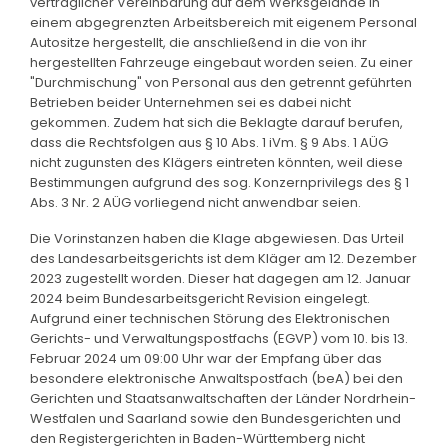
vertraglicher Vereinbarung auf dem Werksgelände in
einem abgegrenzten Arbeitsbereich mit eigenem Personal
Autositze hergestellt, die anschließend in die von ihr
hergestellten Fahrzeuge eingebaut worden seien. Zu einer
"Durchmischung" von Personal aus den getrennt geführten
Betrieben beider Unternehmen sei es dabei nicht
gekommen. Zudem hat sich die Beklagte darauf berufen,
dass die Rechtsfolgen aus § 10 Abs. 1 iVm. § 9 Abs. 1 AÜG
nicht zugunsten des Klägers eintreten könnten, weil diese
Bestimmungen aufgrund des sog. Konzernprivilegs des § 1
Abs. 3 Nr. 2 AÜG vorliegend nicht anwendbar seien.
Die Vorinstanzen haben die Klage abgewiesen. Das Urteil
des Landesarbeitsgerichts ist dem Kläger am 12. Dezember
2023 zugestellt worden. Dieser hat dagegen am 12. Januar
2024 beim Bundesarbeitsgericht Revision eingelegt.
Aufgrund einer technischen Störung des Elektronischen
Gerichts- und Verwaltungspostfachs (EGVP) vom 10. bis 13.
Februar 2024 um 09:00 Uhr war der Empfang über das
besondere elektronische Anwaltspostfach (beA) bei den
Gerichten und Staatsanwaltschaften der Länder Nordrhein-
Westfalen und Saarland sowie den Bundesgerichten und
den Registergerichten in Baden-Württemberg nicht