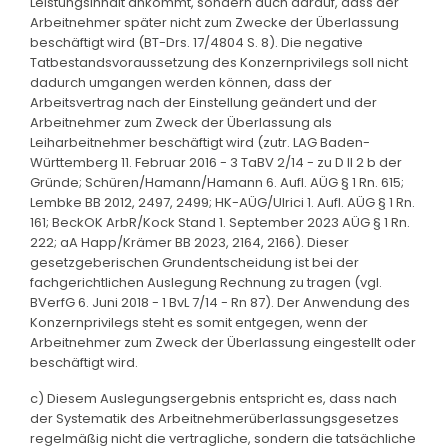
Leistungsinhalt ankommt, sondern auch darauf, dass der
Arbeitnehmer später nicht zum Zwecke der Überlassung
beschäftigt wird (BT-Drs. 17/4804 S. 8). Die negative
Tatbestandsvoraussetzung des Konzernprivilegs soll nicht
dadurch umgangen werden können, dass der
Arbeitsvertrag nach der Einstellung geändert und der
Arbeitnehmer zum Zweck der Überlassung als
Leiharbeitnehmer beschäftigt wird (zutr. LAG Baden-
Württemberg 11. Februar 2016 - 3 TaBV 2/14 - zu D II 2 b der
Gründe; Schüren/Hamann/Hamann 6. Aufl. AÜG § 1 Rn. 615;
Lembke BB 2012, 2497, 2499; HK-AÜG/Ulrici 1. Aufl. AÜG § 1 Rn.
161; BeckOK ArbR/Kock Stand 1. September 2023 AÜG § 1 Rn.
222; aA Happ/Krämer BB 2023, 2164, 2166). Dieser
gesetzgeberischen Grundentscheidung ist bei der
fachgerichtlichen Auslegung Rechnung zu tragen (vgl.
BVerfG 6. Juni 2018 - 1 BvL 7/14 - Rn 87). Der Anwendung des
Konzernprivilegs steht es somit entgegen, wenn der
Arbeitnehmer zum Zweck der Überlassung eingestellt oder
beschäftigt wird.
c) Diesem Auslegungsergebnis entspricht es, dass nach
der Systematik des Arbeitnehmerüberlassungsgesetzes
regelmäßig nicht die vertragliche, sondern die tatsächliche