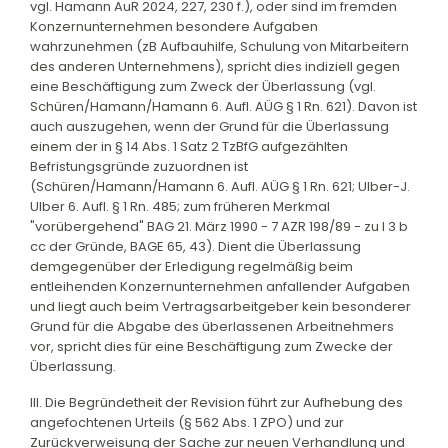
vgl. Hamann AuR 2024, 227, 230 f.), oder sind im fremden
Konzernunternehmen besondere Aufgaben
wahrzunehmen (zB Aufbauhilfe, Schulung von Mitarbeitern
des anderen Unternehmens), spricht dies indiziell gegen
eine Beschäftigung zum Zweck der Überlassung (vgl.
Schüren/Hamann/Hamann 6. Aufl. AÜG § 1 Rn. 621). Davon ist
auch auszugehen, wenn der Grund für die Überlassung
einem der in § 14 Abs. 1 Satz 2 TzBfG aufgezählten
Befristungsgründe zuzuordnen ist
(Schüren/Hamann/Hamann 6. Aufl. AÜG § 1 Rn. 621; Ulber-J.
Ulber 6. Aufl. § 1 Rn. 485; zum früheren Merkmal
"vorübergehend" BAG 21. März 1990 - 7 AZR 198/89 - zu I 3 b
cc der Gründe, BAGE 65, 43). Dient die Überlassung
demgegenüber der Erledigung regelmäßig beim
entleihenden Konzernunternehmen anfallender Aufgaben
und liegt auch beim Vertragsarbeitgeber kein besonderer
Grund für die Abgabe des überlassenen Arbeitnehmers
vor, spricht dies für eine Beschäftigung zum Zwecke der
Überlassung.
III. Die Begründetheit der Revision führt zur Aufhebung des
angefochtenen Urteils (§ 562 Abs. 1 ZPO) und zur
Zurückverweisung der Sache zur neuen Verhandlung und