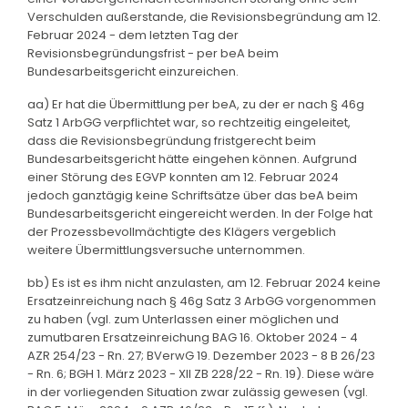
Verschulden außerstande, die Revisionsbegründung am 12.
Februar 2024 - dem letzten Tag der
Revisionsbegründungsfrist - per beA beim
Bundesarbeitsgericht einzureichen.
aa) Er hat die Übermittlung per beA, zu der er nach § 46g
Satz 1 ArbGG verpflichtet war, so rechtzeitig eingeleitet,
dass die Revisionsbegründung fristgerecht beim
Bundesarbeitsgericht hätte eingehen können. Aufgrund
einer Störung des EGVP konnten am 12. Februar 2024
jedoch ganztägig keine Schriftsätze über das beA beim
Bundesarbeitsgericht eingereicht werden. In der Folge hat
der Prozessbevollmächtigte des Klägers vergeblich
weitere Übermittlungsversuche unternommen.
bb) Es ist es ihm nicht anzulasten, am 12. Februar 2024 keine
Ersatzeinreichung nach § 46g Satz 3 ArbGG vorgenommen
zu haben (vgl. zum Unterlassen einer möglichen und
zumutbaren Ersatzeinreichung BAG 16. Oktober 2024 - 4
AZR 254/23 - Rn. 27; BVerwG 19. Dezember 2023 - 8 B 26/23
- Rn. 6; BGH 1. März 2023 - XII ZB 228/22 - Rn. 19). Diese wäre
in der vorliegenden Situation zwar zulässig gewesen (vgl.