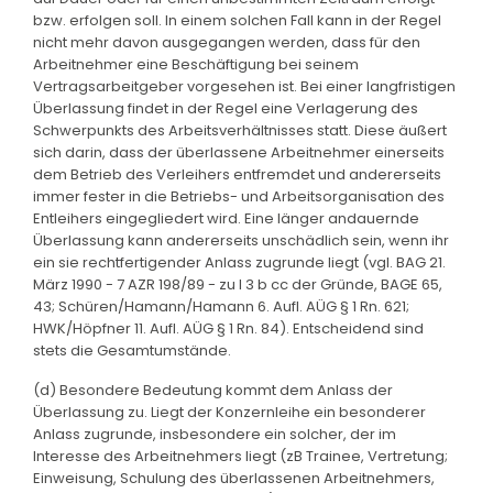
bzw. erfolgen soll. In einem solchen Fall kann in der Regel
nicht mehr davon ausgegangen werden, dass für den
Arbeitnehmer eine Beschäftigung bei seinem
Vertragsarbeitgeber vorgesehen ist. Bei einer langfristigen
Überlassung findet in der Regel eine Verlagerung des
Schwerpunkts des Arbeitsverhältnisses statt. Diese äußert
sich darin, dass der überlassene Arbeitnehmer einerseits
dem Betrieb des Verleihers entfremdet und andererseits
immer fester in die Betriebs- und Arbeitsorganisation des
Entleihers eingegliedert wird. Eine länger andauernde
Überlassung kann andererseits unschädlich sein, wenn ihr
ein sie rechtfertigender Anlass zugrunde liegt (vgl. BAG 21.
März 1990 - 7 AZR 198/89 - zu I 3 b cc der Gründe, BAGE 65,
43; Schüren/Hamann/Hamann 6. Aufl. AÜG § 1 Rn. 621;
HWK/Höpfner 11. Aufl. AÜG § 1 Rn. 84). Entscheidend sind
stets die Gesamtumstände.
(d) Besondere Bedeutung kommt dem Anlass der
Überlassung zu. Liegt der Konzernleihe ein besonderer
Anlass zugrunde, insbesondere ein solcher, der im
Interesse des Arbeitnehmers liegt (zB Trainee, Vertretung;
Einweisung, Schulung des überlassenen Arbeitnehmers,