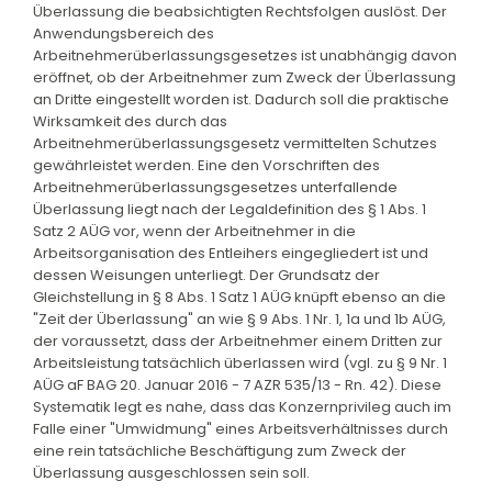
Überlassung die beabsichtigten Rechtsfolgen auslöst. Der
Anwendungsbereich des
Arbeitnehmerüberlassungsgesetzes ist unabhängig davon
eröffnet, ob der Arbeitnehmer zum Zweck der Überlassung
an Dritte eingestellt worden ist. Dadurch soll die praktische
Wirksamkeit des durch das
Arbeitnehmerüberlassungsgesetz vermittelten Schutzes
gewährleistet werden. Eine den Vorschriften des
Arbeitnehmerüberlassungsgesetzes unterfallende
Überlassung liegt nach der Legaldefinition des § 1 Abs. 1
Satz 2 AÜG vor, wenn der Arbeitnehmer in die
Arbeitsorganisation des Entleihers eingegliedert ist und
dessen Weisungen unterliegt. Der Grundsatz der
Gleichstellung in § 8 Abs. 1 Satz 1 AÜG knüpft ebenso an die
"Zeit der Überlassung" an wie § 9 Abs. 1 Nr. 1, 1a und 1b AÜG,
der voraussetzt, dass der Arbeitnehmer einem Dritten zur
Arbeitsleistung tatsächlich überlassen wird (vgl. zu § 9 Nr. 1
AÜG aF BAG 20. Januar 2016 - 7 AZR 535/13 - Rn. 42). Diese
Systematik legt es nahe, dass das Konzernprivileg auch im
Falle einer "Umwidmung" eines Arbeitsverhältnisses durch
eine rein tatsächliche Beschäftigung zum Zweck der
Überlassung ausgeschlossen sein soll.