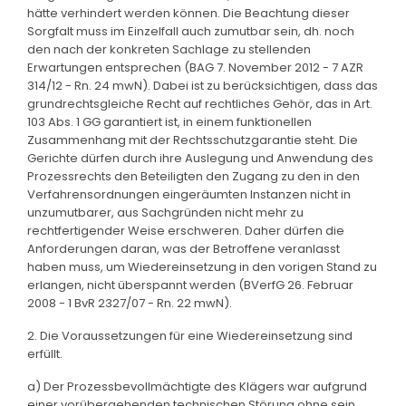
hätte verhindert werden können. Die Beachtung dieser
Sorgfalt muss im Einzelfall auch zumutbar sein, dh. noch
den nach der konkreten Sachlage zu stellenden
Erwartungen entsprechen (BAG 7. November 2012 - 7 AZR
314/12 - Rn. 24 mwN). Dabei ist zu berücksichtigen, dass das
grundrechtsgleiche Recht auf rechtliches Gehör, das in Art.
103 Abs. 1 GG garantiert ist, in einem funktionellen
Zusammenhang mit der Rechtsschutzgarantie steht. Die
Gerichte dürfen durch ihre Auslegung und Anwendung des
Prozessrechts den Beteiligten den Zugang zu den in den
Verfahrensordnungen eingeräumten Instanzen nicht in
unzumutbarer, aus Sachgründen nicht mehr zu
rechtfertigender Weise erschweren. Daher dürfen die
Anforderungen daran, was der Betroffene veranlasst
haben muss, um Wiedereinsetzung in den vorigen Stand zu
erlangen, nicht überspannt werden (BVerfG 26. Februar
2008 - 1 BvR 2327/07 - Rn. 22 mwN).
2. Die Voraussetzungen für eine Wiedereinsetzung sind
erfüllt.
a) Der Prozessbevollmächtigte des Klägers war aufgrund
einer vorübergehenden technischen Störung ohne sein