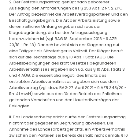
2. Der Feststellungsantrag genügt nach gebotener
Auslegung den Anforderungen des § 253 Abs. 2 Nr. 2 ZPO.
Der Antrag bezeichnet die Arbeitsvertragsparteien und den
Beschäftigungsbeginn. Die Art der Arbeitsleistung sowie
deren zeitlicher Umfang ergeben sich aus der
Klagebegründung, die bei der Antragsauslegung
heranzuziehen ist (vgl. BAG 18. September 2018 - 9 AZR
20/18 - Rn. 18). Danach bezieht sich der Klageantrag auf
eine Tätigkeit als Sitzefertiger in Vollzeit. Der Kläger beruft
sich auf die Rechtsfolge aus § 10 Abs. 1 Satz 1 AÜG. Die
Arbeitsbedingungen des kraft Gesetzes begründeten
Arbeitsverhältnisses ergeben sich ua. aus § 10 Abs. 1 Satz 3
und 4 AÜG. Die essentialia negotii des Inhalts des
erstrebten Arbeitsverhältnisses ergeben sich aus dem
Arbeitsvertrag (vgl. dazu BAG 27. April 2021 - 9 AZR 343/20 -
Rn. 41 mwN) sowie aus den für den Betrieb des Entleihers
geltenden Vorschriften und den Haustarifverträgen der
Beklagten.
II. Das Landesarbeitsgericht durfte den Feststellungsantrag
nicht mit der gegebenen Begründung abweisen. Die
Annahme des Landesarbeitsgerichts, ein Arbeitsverhältnis
zwischen den Parteien sei bereits deshalb nicht gemäß § 10