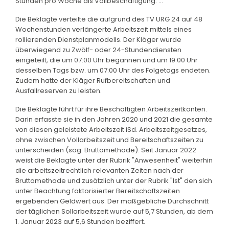
Stunden pro Woche als Vollbeschäftigung. ..."
Die Beklagte verteilte die aufgrund des TV URG 24 auf 48
Wochenstunden verlängerte Arbeitszeit mittels eines
rollierenden Dienstplanmodells. Der Kläger wurde
überwiegend zu Zwölf- oder 24-Stundendiensten
eingeteilt, die um 07:00 Uhr begannen und um 19:00 Uhr
desselben Tags bzw. um 07:00 Uhr des Folgetags endeten.
Zudem hatte der Kläger Rufbereitschaften und
Ausfallreserven zu leisten.
Die Beklagte führt für ihre Beschäftigten Arbeitszeitkonten.
Darin erfasste sie in den Jahren 2020 und 2021 die gesamte
von diesen geleistete Arbeitszeit iSd. Arbeitszeitgesetzes,
ohne zwischen Vollarbeitszeit und Bereitschaftszeiten zu
unterscheiden (sog. Bruttomethode). Seit Januar 2022
weist die Beklagte unter der Rubrik "Anwesenheit" weiterhin
die arbeitszeitrechtlich relevanten Zeiten nach der
Bruttomethode und zusätzlich unter der Rubrik "Ist" den sich
unter Beachtung faktorisierter Bereitschaftszeiten
ergebenden Geldwert aus. Der maßgebliche Durchschnitt
der täglichen Sollarbeitszeit wurde auf 5,7 Stunden, ab dem
1. Januar 2023 auf 5,6 Stunden beziffert.