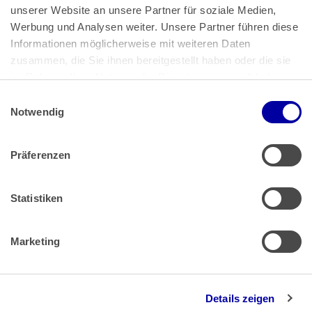
unserer Website an unsere Partner für soziale Medien, 
Bundeskanzlerplatz 2
Werbung und Analysen weiter. Unsere Partner führen diese 
53113 Bonn
Informationen möglicherweise mit weiteren Daten 
zusammen, die Sie ihnen bereitgestellt haben oder die sie 
Pressemitteilungen
AGB
|
im Rahmen Ihrer Nutzung der Dienste gesammelt haben.
Impressum
Datenschutz
|
Einwilligungsauswahl
Impressum
 | 
Datenschutz
Notwendig
Präferenzen
Zahlung & Versand
Rücksendungen/Widerrufsbelehrung
Muster Widerrufsformular (PDF)
Statistiken
Remissionsbedingungen für den Handel
Kündigungsformular
Marketing
Barrierefreiheit
Details zeigen