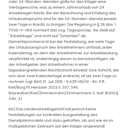
oder 24-Stunden-diensten gölte für den Kläger eine
Viertagewoche, was zu einem Jahresurlaub von 24
Arbeitstagen führte. Bei der Berechnung und Erfüllung des
Urlaubsanspruchs sind für die 24-Stunden-dienste jeweils
zwei Tage in Ansatz zu bringen. Die Regelung in § 26 Abs. 1
TVöD-V-VKA normiert das sog. Tagesprinzip. Sie stellt auf
"Arbeitstage" und nicht auf "Schichten" ab.
Dementsprechend ist bei der Feststellung, wie viele Tage
der Urlaubsanspruch des Arbeitnehmers umfasst, jeder
Kalendertag, an dem der Arbeitnehmer zur Arbeitsleistung
verpflichtet ist, unabhängig davon zu berücksichtigen, ob
der Arbeitgeber den Arbeitnehmer in einer
tageübergreifenden Nachtschicht einsetzt. Eine Schicht, die
sich über zwei Kalendertage erstreckt, ist als zwei Tage zu
rechnen (vgl. BAG 21. Juli 2015 - 9 AZR 145/14 - Rn. 11 ff.;
Kiel/Burg FS Henssler 2023 S. 337, 346;
Bayreuther/Kiel/Zimmermann/Zimmermann 3. Aufl. BUrlG §
3 Rn. 3).
bb) Das Landesarbeitsgericht hat jedoch keine
Feststellungen zur konkreten Ausgestaltung des
Dienstplanmodells und dazu getroffen, ob und wie es im
maßgeblichen Zeitraum auf den Kläger angewandt