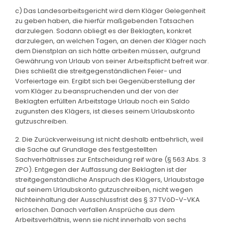
c) Das Landesarbeitsgericht wird dem Kläger Gelegenheit
zu geben haben, die hierfür maßgebenden Tatsachen
darzulegen. Sodann obliegt es der Beklagten, konkret
darzulegen, an welchen Tagen, an denen der Kläger nach
dem Dienstplan an sich hätte arbeiten müssen, aufgrund
Gewährung von Urlaub von seiner Arbeitspflicht befreit war.
Dies schließt die streitgegenständlichen Feier- und
Vorfeiertage ein. Ergibt sich bei Gegenüberstellung der
vom Kläger zu beanspruchenden und der von der
Beklagten erfüllten Arbeitstage Urlaub noch ein Saldo
zugunsten des Klägers, ist dieses seinem Urlaubskonto
gutzuschreiben.
2. Die Zurückverweisung ist nicht deshalb entbehrlich, weil
die Sache auf Grundlage des festgestellten
Sachverhältnisses zur Entscheidung reif wäre (§ 563 Abs. 3
ZPO). Entgegen der Auffassung der Beklagten ist der
streitgegenständliche Anspruch des Klägers, Urlaubstage
auf seinem Urlaubskonto gutzuschreiben, nicht wegen
Nichteinhaltung der Ausschlussfrist des § 37 TVöD-V-VKA
erloschen. Danach verfallen Ansprüche aus dem
Arbeitsverhältnis, wenn sie nicht innerhalb von sechs