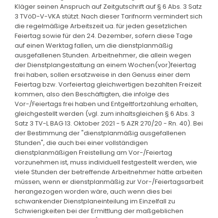
Kläger seinen Anspruch auf Zeitgutschrift auf § 6 Abs. 3 Satz
3 TVöD-V-VKA stützt. Nach dieser Tarifnorm vermindert sich
die regelmäßige Arbeitszeit ua. für jeden gesetzlichen
Feiertag sowie für den 24. Dezember, sofern diese Tage
auf einen Werktag fallen, um die dienstplanmäßig
ausgefallenen Stunden. Arbeitnehmer, die allein wegen
der Dienstplangestaltung an einem Wochen(vor)feiertag
frei haben, sollen ersatzweise in den Genuss einer dem
Feiertag bzw. Vorfeiertag gleichwertigen bezahlten Freizeit
kommen, also den Beschäftigten, die infolge des
Vor-/Feiertags frei haben und Entgeltfortzahlung erhalten,
gleichgestellt werden (vgl. zum inhaltsgleichen § 6 Abs. 3
Satz 3 TV-L BAG 13. Oktober 2021 - 5 AZR 270/20 - Rn. 40). Bei
der Bestimmung der "dienstplanmäßig ausgefallenen
Stunden", die auch bei einer vollständigen
dienstplanmäßigen Freistellung am Vor-/Feiertag
vorzunehmen ist, muss individuell festgestellt werden, wie
viele Stunden der betreffende Arbeitnehmer hätte arbeiten
müssen, wenn er dienstplanmäßig zur Vor-/Feiertagsarbeit
herangezogen worden wäre, auch wenn dies bei
schwankender Dienstplaneinteilung im Einzelfall zu
Schwierigkeiten bei der Ermittlung der maßgeblichen