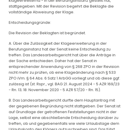
klageerweiternd - in der Berufungsinstanz gestellt hat,
stattgegeben. Mit der Revision begehrt die Beklagte die
vollständige Abweisung der Klage.
Entscheidungsgründe:
Die Revision der Beklagten ist begründet.
A. Über die Zulässigkeit der Klageerweiterung in der
Berufungsinstanz hat der Senat keine Entscheidung zu
treffen. Das Landesarbeitsgericht hat über die Anträge in
der Sache entschieden. Daher hat der Senat in
entsprechender Anwendung von § 268 ZPO in der Revision
nicht mehr zu prüfen, ob eine Klageänderung nach § 533
ZPO iVm. § 64 Abs. 6 Satz 1 ArbGG vorliegt und ob diese ggf.
zulässig ist (st. Rspr., vgl. BAG 21. August 2024 - 5 AZR 169/23
- Rn. 13; 18. November 2020 - 5 AZR 57/20 - Rn. 15).
B. Das Landesarbeitsgericht durfte dem Hauptantrag mit
der gegebenen Begründung nicht stattgeben. Der Senat ist
auf Grundlage der getroffenen Feststellungen nicht in der
Lage, selbst eine abschließende Entscheidung darüber zu
treffen, ob und gegebenenfalls wie viele Urlaubstage dem
Urlaubskonto des Klägers gutzuschreiben sind. Das führt