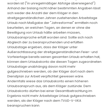
worden ist ("in unregelmäßiger Abfolge überwiegend").
Anhand der bislang nicht näher bestimmten Angaben lässt
sich weder die Anzahl der dem Kläger in den
streitgegenständlichen Jahren zustehenden Arbeitstage
Urlaub nach Maßgabe der "Jahresformel" ermitteln noch
beurteilen, an welchen Tagen, an denen er ohne die
Bewilligung von Urlaub hätte arbeiten müssen,
Urlaubsansprüche erfüllt worden sind. Sollte sich nach
Abgleich der zu beanspruchenden und erfüllten
Urlaubstage ergeben, dass der Kläger unter
Außerachtlassung der streitgegenständlichen Feier- und
Vorfeiertage bereits seinen gesamten Urlaub erhalten hat,
können dem Urlaubskonto die diesen Tagen zugeordneten
Urlaubstage unabhängig davon nicht mehr
gutgeschrieben werden, ob der Kläger dort nach dem
Dienstplan zur Arbeit verpflichtet gewesen wäre.
Andernfalls wiese das Urlaubskonto einen höheren
Urlaubsanspruch aus, als dem Kläger zustünde. Dem
Urlaubskonto dürfen bei einer Gesamtbetrachtung im
Ergebnis nicht mehr Arbeitstage Urlaub gutgeschrieben
werden, als der Kläger nach dem TVöD-V-VKA
beanspruchen kann.