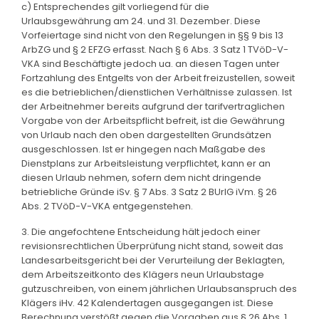
c) Entsprechendes gilt vorliegend für die
Urlaubsgewährung am 24. und 31. Dezember. Diese
Vorfeiertage sind nicht von den Regelungen in §§ 9 bis 13
ArbZG und § 2 EFZG erfasst. Nach § 6 Abs. 3 Satz 1 TVöD-V-
VKA sind Beschäftigte jedoch ua. an diesen Tagen unter
Fortzahlung des Entgelts von der Arbeit freizustellen, soweit
es die betrieblichen/dienstlichen Verhältnisse zulassen. Ist
der Arbeitnehmer bereits aufgrund der tarifvertraglichen
Vorgabe von der Arbeitspflicht befreit, ist die Gewährung
von Urlaub nach den oben dargestellten Grundsätzen
ausgeschlossen. Ist er hingegen nach Maßgabe des
Dienstplans zur Arbeitsleistung verpflichtet, kann er an
diesen Urlaub nehmen, sofern dem nicht dringende
betriebliche Gründe iSv. § 7 Abs. 3 Satz 2 BUrlG iVm. § 26
Abs. 2 TVöD-V-VKA entgegenstehen.
3. Die angefochtene Entscheidung hält jedoch einer
revisionsrechtlichen Überprüfung nicht stand, soweit das
Landesarbeitsgericht bei der Verurteilung der Beklagten,
dem Arbeitszeitkonto des Klägers neun Urlaubstage
gutzuschreiben, von einem jährlichen Urlaubsanspruch des
Klägers iHv. 42 Kalendertagen ausgegangen ist. Diese
Berechnung verstößt gegen die Vorgaben aus § 26 Abs. 1