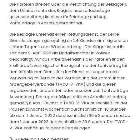
Die Parteien streiten über die Verpflichtung der Beklagten,
dem Urlaubskonto des Klägers neun Urlaubstage
gutzuschreiben, die diese für Feiertage und sog.
Vorfeiertage in Ansatz gebracht hat.
Die Beklagte unterhält einen Rettungsdienst, der seine
Dienstleistungen ganzjährig an 24 Stunden am Tag und an
sieben Tagen in der Woche erbringt. Der Kläger ist bei ihr
seit dem 9. April 1996 als Notfallsanitäter in Vollzeit
beschäftigt. Auf das Arbeitsverhältnis der Parteien finden
kraft arbeitsvertraglicher Bezugnahme der Tarifvertrag für
den öffentlichen Dienst für den Dienstleistungsbereich
Verwaltung im Bereich der Vereinigung der kommunalen
Arbeitgeberverbände (TVöD-V-VKA) und die diesen
ergänzenden, ändernden oder ersetzenden Tarifverträge
Anwendung. Die regelmäßige tarifliche Arbeitszeit betrug
gemäß § 6 Abs. 1 Buchst. b TVöD-V-VKA ausschließlich der
Pausen zunächst wöchentlich durchschnittlich 40 Stunden,
ab dem 1. Januar 2022 durchschnittlich 39,5 Stunden und ab
dem 1. Januar 2023 durchschnittlich 39 Stunden. Der TVöD-
V-VKA enthält ua. folgende Regelungen:
"§ 6 Regelmäßige Arbeitszeit