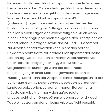
Bei einem tariflichen Urlaubsanspruch von sechs Wochen
beziehen sich die 42 Kalendertage Urlaub, von denen das
Landesarbeitsgericht ausgeht, auf alle sieben Tage einer
Woche. Um einen Urlaubsanspruch von 42
(Kalender-)Tagen zu erwerben, müssten die bei der
Beklagten beschäftigten Rettungssanitäter durchgehend
an allen sieben Tagen der Woche tätig sein. Auch wenn
diese Personengruppe nach Maßgabe des Dienstplans an
gesetzlichen Feiertagen sowie am 24. und 31. Dezember
zur Arbeit eingeteilt werden kann, sieht das bei der
Beklagten praktizierte rollierende Dienstplanmodell keine
Siebentagewoche für den einzelnen Arbeitnehmer vor.
Unter Berücksichtigung der in §§ 9 bis 13 ArbZG
vorgesehenen Ruhetage wäre die dauerhafte
Beschäftigung in einer Siebentagewoche auch nicht
zulässig. Somit kann der Anspruch eines Rettungssanitäters
auf Urlaub nicht 42 Kalendertage betragen. Bei der vom
Landesarbeitsgericht vorgenommenen Berechnung
müsste ein Arbeitnehmer - den aufgezeigten
urlaubsrechtlichen Grundsätzen widersprechend - auch
Tage einsetzen, an denen keine Arbeitspflicht besteht.