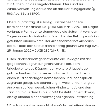
zur Aufhebung des angefochtenen Urteils und zur
Zurückverweisung der Sache an das Berufungsgericht (§
563 Abs. 1 Satz 1 ZPO).
I. Der Hauptantrag ist zulässig. Er ist insbesondere
hinreichend bestimmt iSd. § 253 Abs. 2 Nr. 2 ZPO. Der Kläger
verlangt in Form der Leistungsklage die Gutschrift von neun
Tagen seines Tarifurlaubs auf dem bei der Beklagten für ihn
geführten Urlaubskonto. Der Arbeitnehmer hat Anspruch
darauf, dass sein Urlaubskonto richtig geführt wird (vgl. BAG
25. Januar 2022 - 9 AZR 230/21 - Rn. 11).
II. Das Landesarbeitsgericht durfte die Beklagte mit der
gegebenen Begründung nicht verurteilen, dem
Urlaubskonto des Klägers neun weitere Urlaubstage
gutzuschreiben. Es hat seiner Entscheidung zu Unrecht
einen in Kalendertagen bemessenen Urlaubsanspruch
zugrunde gelegt. Die Beurteilung, in welchem Umfang der
Anspruch auf den gesetzlichen Mindesturlaub und den
Tarifurlaub aus dem TVöD-V-VKA besteht und erfüllt wird,
erfolgt anhand einer arbeitstagbezogenen Betrachtung.
1. Das Landesarbeitsgericht ist zunächst zutreffend davon