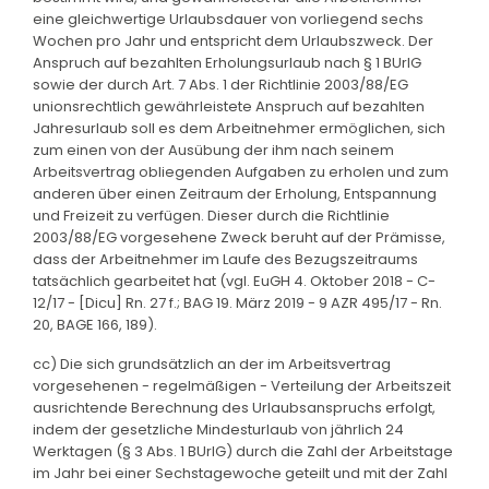
eine gleichwertige Urlaubsdauer von vorliegend sechs
Wochen pro Jahr und entspricht dem Urlaubszweck. Der
Anspruch auf bezahlten Erholungsurlaub nach § 1 BUrlG
sowie der durch Art. 7 Abs. 1 der Richtlinie 2003/88/EG
unionsrechtlich gewährleistete Anspruch auf bezahlten
Jahresurlaub soll es dem Arbeitnehmer ermöglichen, sich
zum einen von der Ausübung der ihm nach seinem
Arbeitsvertrag obliegenden Aufgaben zu erholen und zum
anderen über einen Zeitraum der Erholung, Entspannung
und Freizeit zu verfügen. Dieser durch die Richtlinie
2003/88/EG vorgesehene Zweck beruht auf der Prämisse,
dass der Arbeitnehmer im Laufe des Bezugszeitraums
tatsächlich gearbeitet hat (vgl. EuGH 4. Oktober 2018 - C-
12/17 - [Dicu] Rn. 27 f.; BAG 19. März 2019 - 9 AZR 495/17 - Rn.
20, BAGE 166, 189).
cc) Die sich grundsätzlich an der im Arbeitsvertrag
vorgesehenen - regelmäßigen - Verteilung der Arbeitszeit
ausrichtende Berechnung des Urlaubsanspruchs erfolgt,
indem der gesetzliche Mindesturlaub von jährlich 24
Werktagen (§ 3 Abs. 1 BUrlG) durch die Zahl der Arbeitstage
im Jahr bei einer Sechstagewoche geteilt und mit der Zahl