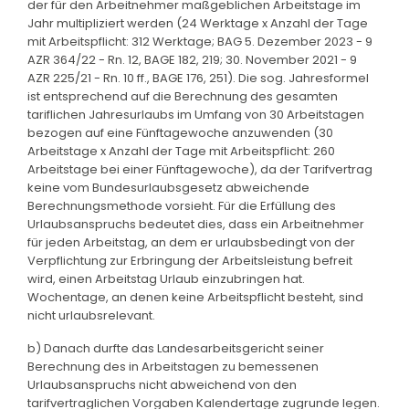
der für den Arbeitnehmer maßgeblichen Arbeitstage im
Jahr multipliziert werden (24 Werktage x Anzahl der Tage
mit Arbeitspflicht: 312 Werktage; BAG 5. Dezember 2023 - 9
AZR 364/22 - Rn. 12, BAGE 182, 219; 30. November 2021 - 9
AZR 225/21 - Rn. 10 ff., BAGE 176, 251). Die sog. Jahresformel
ist entsprechend auf die Berechnung des gesamten
tariflichen Jahresurlaubs im Umfang von 30 Arbeitstagen
bezogen auf eine Fünftagewoche anzuwenden (30
Arbeitstage x Anzahl der Tage mit Arbeitspflicht: 260
Arbeitstage bei einer Fünftagewoche), da der Tarifvertrag
keine vom Bundesurlaubsgesetz abweichende
Berechnungsmethode vorsieht. Für die Erfüllung des
Urlaubsanspruchs bedeutet dies, dass ein Arbeitnehmer
für jeden Arbeitstag, an dem er urlaubsbedingt von der
Verpflichtung zur Erbringung der Arbeitsleistung befreit
wird, einen Arbeitstag Urlaub einzubringen hat.
Wochentage, an denen keine Arbeitspflicht besteht, sind
nicht urlaubsrelevant.
b) Danach durfte das Landesarbeitsgericht seiner
Berechnung des in Arbeitstagen zu bemessenen
Urlaubsanspruchs nicht abweichend von den
tarifvertraglichen Vorgaben Kalendertage zugrunde legen.