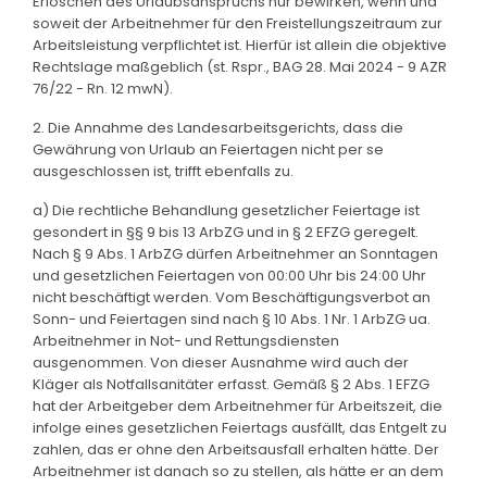
Erlöschen des Urlaubsanspruchs nur bewirken, wenn und
soweit der Arbeitnehmer für den Freistellungszeitraum zur
Arbeitsleistung verpflichtet ist. Hierfür ist allein die objektive
Rechtslage maßgeblich (st. Rspr., BAG 28. Mai 2024 - 9 AZR
76/22 - Rn. 12 mwN).
2. Die Annahme des Landesarbeitsgerichts, dass die
Gewährung von Urlaub an Feiertagen nicht per se
ausgeschlossen ist, trifft ebenfalls zu.
a) Die rechtliche Behandlung gesetzlicher Feiertage ist
gesondert in §§ 9 bis 13 ArbZG und in § 2 EFZG geregelt.
Nach § 9 Abs. 1 ArbZG dürfen Arbeitnehmer an Sonntagen
und gesetzlichen Feiertagen von 00:00 Uhr bis 24:00 Uhr
nicht beschäftigt werden. Vom Beschäftigungsverbot an
Sonn- und Feiertagen sind nach § 10 Abs. 1 Nr. 1 ArbZG ua.
Arbeitnehmer in Not- und Rettungsdiensten
ausgenommen. Von dieser Ausnahme wird auch der
Kläger als Notfallsanitäter erfasst. Gemäß § 2 Abs. 1 EFZG
hat der Arbeitgeber dem Arbeitnehmer für Arbeitszeit, die
infolge eines gesetzlichen Feiertags ausfällt, das Entgelt zu
zahlen, das er ohne den Arbeitsausfall erhalten hätte. Der
Arbeitnehmer ist danach so zu stellen, als hätte er an dem