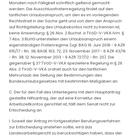
Monaten nach Fälligkeit schriftlich geltend gemacht
werden. Die Ausschlussfristenregelung findet auf den
tariflichen Urlaubsanspruch, um den es im vorliegenden
Rechtsstreit in der Sache geht und von dem der Anspruch
auf Richtigstellung des Urlaubskontos nicht zu trennen ist,
keine Anwendung. § 26 Abs. 2 Buchst. a TVöD-V-VKA iVm. §
7 Abs. 3 BUrlG unterstellen den Urlaubsanspruch einem
eigenständigen Fristenregime (vgl. BAG 19. Juni 2018 - 9 AZR
615/17 - Rn. 38, BAGE 163, 72; 23. November 2017 - 6 AZR 43/16
- Rn. 38; 12. November 2013 - 9 AZR 727/12 - Rn. 20). Die
gegenüber § 37 TVöD-V-VKA speziellere Regelung in § 26
Abs. 2 TVöD-V-VKA ordnet auch für den tariflichen
Mehrurlaub die Geltung der Bestimmungen des
Bundesurlaubsgesetzes mit bestimmten Maßgaben an.
C. Der für den Fall des Unterliegens mit dem Hauptantrag
gestellte Hilfsantrag, der auf eine Korrektur des
Arbeitszeitkontos gerichtet ist, fällt dem Senat nicht zur
Entscheidung an.
I. Soweit der Antrag im fortgesetzten Berufungsverfahren
zur Entscheidung anstehen sollte, wird das
Landesarbeitsgericht zu berücksichtigen haben, dass der