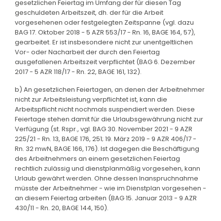
gesetzlichen Feiertag im Umfang der für diesen Tag
geschuldeten Arbeitszeit, dh. der für die Arbeit
vorgesehenen oder festgelegten Zeitspanne (vgl. dazu
BAG 17. Oktober 2018 - 5 AZR 553/17 - Rn. 16, BAGE 164, 57),
gearbeitet. Er ist insbesondere nicht zur unentgeltlichen
Vor- oder Nacharbeit der durch den Feiertag
ausgefallenen Arbeitszeit verpflichtet (BAG 6. Dezember
2017 - 5 AZR 118/17 - Rn. 22, BAGE 161, 132).
b) An gesetzlichen Feiertagen, an denen der Arbeitnehmer
nicht zur Arbeitsleistung verpflichtet ist, kann die
Arbeitspflicht nicht nochmals suspendiert werden. Diese
Feiertage stehen damit für die Urlaubsgewährung nicht zur
Verfügung (st. Rspr., vgl. BAG 30. November 2021 - 9 AZR
225/21 - Rn. 13, BAGE 176, 251; 19. März 2019 - 9 AZR 406/17 -
Rn. 32 mwN, BAGE 166, 176). Ist dagegen die Beschäftigung
des Arbeitnehmers an einem gesetzlichen Feiertag
rechtlich zulässig und dienstplanmäßig vorgesehen, kann
Urlaub gewährt werden. Ohne dessen Inanspruchnahme
müsste der Arbeitnehmer - wie im Dienstplan vorgesehen -
an diesem Feiertag arbeiten (BAG 15. Januar 2013 - 9 AZR
430/11 - Rn. 20, BAGE 144, 150).