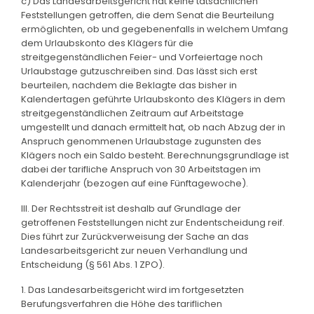
c) Das Landesarbeitsgericht hat keine tatsächlichen
Feststellungen getroffen, die dem Senat die Beurteilung
ermöglichten, ob und gegebenenfalls in welchem Umfang
dem Urlaubskonto des Klägers für die
streitgegenständlichen Feier- und Vorfeiertage noch
Urlaubstage gutzuschreiben sind. Das lässt sich erst
beurteilen, nachdem die Beklagte das bisher in
Kalendertagen geführte Urlaubskonto des Klägers in dem
streitgegenständlichen Zeitraum auf Arbeitstage
umgestellt und danach ermittelt hat, ob nach Abzug der in
Anspruch genommenen Urlaubstage zugunsten des
Klägers noch ein Saldo besteht. Berechnungsgrundlage ist
dabei der tarifliche Anspruch von 30 Arbeitstagen im
Kalenderjahr (bezogen auf eine Fünftagewoche).
III. Der Rechtsstreit ist deshalb auf Grundlage der
getroffenen Feststellungen nicht zur Endentscheidung reif.
Dies führt zur Zurückverweisung der Sache an das
Landesarbeitsgericht zur neuen Verhandlung und
Entscheidung (§ 561 Abs. 1 ZPO).
1. Das Landesarbeitsgericht wird im fortgesetzten
Berufungsverfahren die Höhe des tariflichen