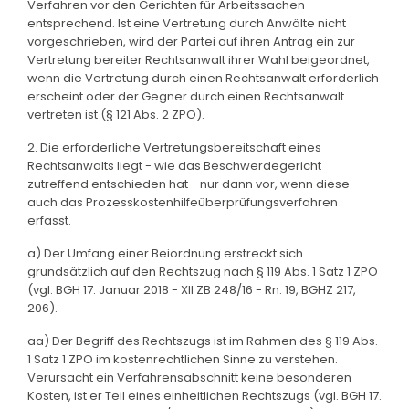
Verfahren vor den Gerichten für Arbeitssachen
entsprechend. Ist eine Vertretung durch Anwälte nicht
vorgeschrieben, wird der Partei auf ihren Antrag ein zur
Vertretung bereiter Rechtsanwalt ihrer Wahl beigeordnet,
wenn die Vertretung durch einen Rechtsanwalt erforderlich
erscheint oder der Gegner durch einen Rechtsanwalt
vertreten ist (§ 121 Abs. 2 ZPO).
2. Die erforderliche Vertretungsbereitschaft eines
Rechtsanwalts liegt - wie das Beschwerdegericht
zutreffend entschieden hat - nur dann vor, wenn diese
auch das Prozesskostenhilfeüberprüfungsverfahren
erfasst.
a) Der Umfang einer Beiordnung erstreckt sich
grundsätzlich auf den Rechtszug nach § 119 Abs. 1 Satz 1 ZPO
(vgl. BGH 17. Januar 2018 - XII ZB 248/16 - Rn. 19, BGHZ 217,
206).
aa) Der Begriff des Rechtszugs ist im Rahmen des § 119 Abs.
1 Satz 1 ZPO im kostenrechtlichen Sinne zu verstehen.
Verursacht ein Verfahrensabschnitt keine besonderen
Kosten, ist er Teil eines einheitlichen Rechtszugs (vgl. BGH 17.