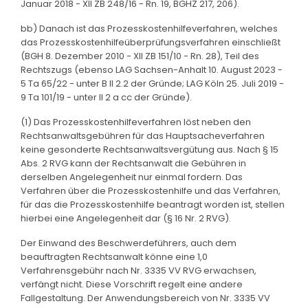
Januar 2018 - XII ZB 248/16 - Rn. 19, BGHZ 217, 206).
bb) Danach ist das Prozesskostenhilfeverfahren, welches
das Prozesskostenhilfeüberprüfungsverfahren einschließt
(BGH 8. Dezember 2010 - XII ZB 151/10 - Rn. 28), Teil des
Rechtszugs (ebenso LAG Sachsen-Anhalt 10. August 2023 -
5 Ta 65/22 - unter B II 2.2 der Gründe; LAG Köln 25. Juli 2019 -
9 Ta 101/19 - unter II 2 a cc der Gründe).
(1) Das Prozesskostenhilfeverfahren löst neben den
Rechtsanwaltsgebühren für das Hauptsacheverfahren
keine gesonderte Rechtsanwaltsvergütung aus. Nach § 15
Abs. 2 RVG kann der Rechtsanwalt die Gebühren in
derselben Angelegenheit nur einmal fordern. Das
Verfahren über die Prozesskostenhilfe und das Verfahren,
für das die Prozesskostenhilfe beantragt worden ist, stellen
hierbei eine Angelegenheit dar (§ 16 Nr. 2 RVG).
Der Einwand des Beschwerdeführers, auch dem
beauftragten Rechtsanwalt könne eine 1,0
Verfahrensgebühr nach Nr. 3335 VV RVG erwachsen,
verfängt nicht. Diese Vorschrift regelt eine andere
Fallgestaltung. Der Anwendungsbereich von Nr. 3335 VV