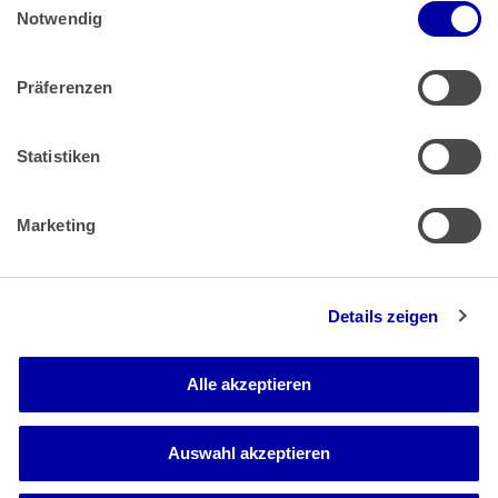
Impressum
 | 
Datenschutz
Notwendig
Präferenzen
Zahlung & Versand
Rücksendungen/Widerrufsbelehrung
Muster Widerrufsformular (PDF)
Statistiken
Remissionsbedingungen für den Handel
Kündigungsformular
Marketing
Barrierefreiheit
Details zeigen
Newsletter
Mediadaten
Alle akzeptieren
Media-Center
Auswahl akzeptieren