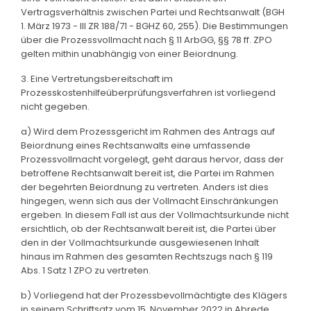
Vertragsverhältnis zwischen Partei und Rechtsanwalt (BGH
1. März 1973 - III ZR 188/71 - BGHZ 60, 255). Die Bestimmungen
über die Prozessvollmacht nach § 11 ArbGG, §§ 78 ff. ZPO
gelten mithin unabhängig von einer Beiordnung.
3. Eine Vertretungsbereitschaft im
Prozesskostenhilfeüberprüfungsverfahren ist vorliegend
nicht gegeben.
a) Wird dem Prozessgericht im Rahmen des Antrags auf
Beiordnung eines Rechtsanwalts eine umfassende
Prozessvollmacht vorgelegt, geht daraus hervor, dass der
betroffene Rechtsanwalt bereit ist, die Partei im Rahmen
der begehrten Beiordnung zu vertreten. Anders ist dies
hingegen, wenn sich aus der Vollmacht Einschränkungen
ergeben. In diesem Fall ist aus der Vollmachtsurkunde nicht
ersichtlich, ob der Rechtsanwalt bereit ist, die Partei über
den in der Vollmachtsurkunde ausgewiesenen Inhalt
hinaus im Rahmen des gesamten Rechtszugs nach § 119
Abs. 1 Satz 1 ZPO zu vertreten.
b) Vorliegend hat der Prozessbevollmächtigte des Klägers
in seinem Schriftsatz vom 15. November 2022 in Abrede