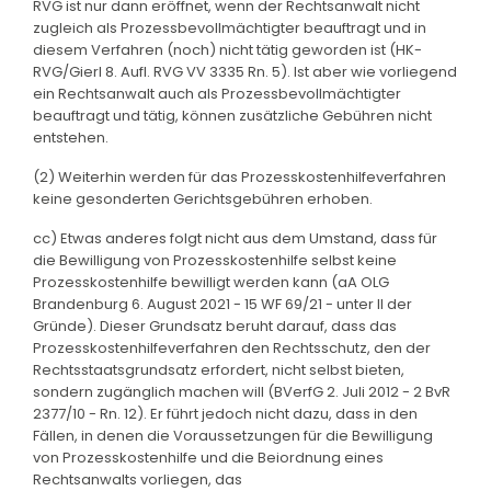
RVG ist nur dann eröffnet, wenn der Rechtsanwalt nicht
zugleich als Prozessbevollmächtigter beauftragt und in
diesem Verfahren (noch) nicht tätig geworden ist (HK-
RVG/Gierl 8. Aufl. RVG VV 3335 Rn. 5). Ist aber wie vorliegend
ein Rechtsanwalt auch als Prozessbevollmächtigter
beauftragt und tätig, können zusätzliche Gebühren nicht
entstehen.
(2) Weiterhin werden für das Prozesskostenhilfeverfahren
keine gesonderten Gerichtsgebühren erhoben.
cc) Etwas anderes folgt nicht aus dem Umstand, dass für
die Bewilligung von Prozesskostenhilfe selbst keine
Prozesskostenhilfe bewilligt werden kann (aA OLG
Brandenburg 6. August 2021 - 15 WF 69/21 - unter II der
Gründe). Dieser Grundsatz beruht darauf, dass das
Prozesskostenhilfeverfahren den Rechtsschutz, den der
Rechtsstaatsgrundsatz erfordert, nicht selbst bieten,
sondern zugänglich machen will (BVerfG 2. Juli 2012 - 2 BvR
2377/10 - Rn. 12). Er führt jedoch nicht dazu, dass in den
Fällen, in denen die Voraussetzungen für die Bewilligung
von Prozesskostenhilfe und die Beiordnung eines
Rechtsanwalts vorliegen, das