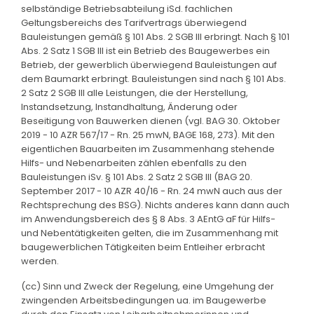
selbständige Betriebsabteilung iSd. fachlichen
Geltungsbereichs des Tarifvertrags überwiegend
Bauleistungen gemäß § 101 Abs. 2 SGB III erbringt. Nach § 101
Abs. 2 Satz 1 SGB III ist ein Betrieb des Baugewerbes ein
Betrieb, der gewerblich überwiegend Bauleistungen auf
dem Baumarkt erbringt. Bauleistungen sind nach § 101 Abs.
2 Satz 2 SGB III alle Leistungen, die der Herstellung,
Instandsetzung, Instandhaltung, Änderung oder
Beseitigung von Bauwerken dienen (vgl. BAG 30. Oktober
2019 - 10 AZR 567/17 - Rn. 25 mwN, BAGE 168, 273). Mit den
eigentlichen Bauarbeiten im Zusammenhang stehende
Hilfs- und Nebenarbeiten zählen ebenfalls zu den
Bauleistungen iSv. § 101 Abs. 2 Satz 2 SGB III (BAG 20.
September 2017 - 10 AZR 40/16 - Rn. 24 mwN auch aus der
Rechtsprechung des BSG). Nichts anderes kann dann auch
im Anwendungsbereich des § 8 Abs. 3 AEntG aF für Hilfs-
und Nebentätigkeiten gelten, die im Zusammenhang mit
baugewerblichen Tätigkeiten beim Entleiher erbracht
werden.
(cc) Sinn und Zweck der Regelung, eine Umgehung der
zwingenden Arbeitsbedingungen ua. im Baugewerbe