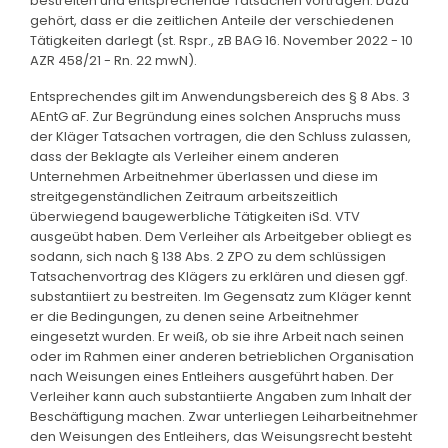
bestreiten und entsprechende Tatsachen vortragen. Dazu
gehört, dass er die zeitlichen Anteile der verschiedenen
Tätigkeiten darlegt (st. Rspr., zB BAG 16. November 2022 - 10
AZR 458/21 - Rn. 22 mwN).
Entsprechendes gilt im Anwendungsbereich des § 8 Abs. 3
AEntG aF. Zur Begründung eines solchen Anspruchs muss
der Kläger Tatsachen vortragen, die den Schluss zulassen,
dass der Beklagte als Verleiher einem anderen
Unternehmen Arbeitnehmer überlassen und diese im
streitgegenständlichen Zeitraum arbeitszeitlich
überwiegend baugewerbliche Tätigkeiten iSd. VTV
ausgeübt haben. Dem Verleiher als Arbeitgeber obliegt es
sodann, sich nach § 138 Abs. 2 ZPO zu dem schlüssigen
Tatsachenvortrag des Klägers zu erklären und diesen ggf.
substantiiert zu bestreiten. Im Gegensatz zum Kläger kennt
er die Bedingungen, zu denen seine Arbeitnehmer
eingesetzt wurden. Er weiß, ob sie ihre Arbeit nach seinen
oder im Rahmen einer anderen betrieblichen Organisation
nach Weisungen eines Entleihers ausgeführt haben. Der
Verleiher kann auch substantiierte Angaben zum Inhalt der
Beschäftigung machen. Zwar unterliegen Leiharbeitnehmer
den Weisungen des Entleihers, das Weisungsrecht besteht