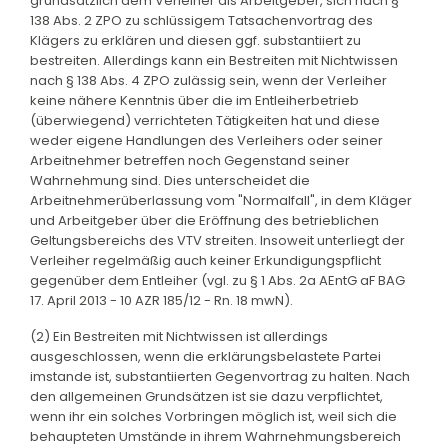
grundsätzlich dem Verleiher als Arbeitgeber, sich nach §
138 Abs. 2 ZPO zu schlüssigem Tatsachenvortrag des
Klägers zu erklären und diesen ggf. substantiiert zu
bestreiten. Allerdings kann ein Bestreiten mit Nichtwissen
nach § 138 Abs. 4 ZPO zulässig sein, wenn der Verleiher
keine nähere Kenntnis über die im Entleiherbetrieb
(überwiegend) verrichteten Tätigkeiten hat und diese
weder eigene Handlungen des Verleihers oder seiner
Arbeitnehmer betreffen noch Gegenstand seiner
Wahrnehmung sind. Dies unterscheidet die
Arbeitnehmerüberlassung vom "Normalfall", in dem Kläger
und Arbeitgeber über die Eröffnung des betrieblichen
Geltungsbereichs des VTV streiten. Insoweit unterliegt der
Verleiher regelmäßig auch keiner Erkundigungspflicht
gegenüber dem Entleiher (vgl. zu § 1 Abs. 2a AEntG aF BAG
17. April 2013 - 10 AZR 185/12 - Rn. 18 mwN).
(2) Ein Bestreiten mit Nichtwissen ist allerdings
ausgeschlossen, wenn die erklärungsbelastete Partei
imstande ist, substantiierten Gegenvortrag zu halten. Nach
den allgemeinen Grundsätzen ist sie dazu verpflichtet,
wenn ihr ein solches Vorbringen möglich ist, weil sich die
behaupteten Umstände in ihrem Wahrnehmungsbereich