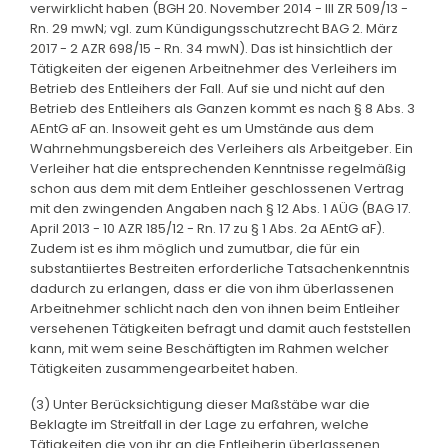
verwirklicht haben (BGH 20. November 2014 - III ZR 509/13 -
Rn. 29 mwN; vgl. zum Kündigungsschutzrecht BAG 2. März
2017 - 2 AZR 698/15 - Rn. 34 mwN). Das ist hinsichtlich der
Tätigkeiten der eigenen Arbeitnehmer des Verleihers im
Betrieb des Entleihers der Fall. Auf sie und nicht auf den
Betrieb des Entleihers als Ganzen kommt es nach § 8 Abs. 3
AEntG aF an. Insoweit geht es um Umstände aus dem
Wahrnehmungsbereich des Verleihers als Arbeitgeber. Ein
Verleiher hat die entsprechenden Kenntnisse regelmäßig
schon aus dem mit dem Entleiher geschlossenen Vertrag
mit den zwingenden Angaben nach § 12 Abs. 1 AÜG (BAG 17.
April 2013 - 10 AZR 185/12 - Rn. 17 zu § 1 Abs. 2a AEntG aF).
Zudem ist es ihm möglich und zumutbar, die für ein
substantiiertes Bestreiten erforderliche Tatsachenkenntnis
dadurch zu erlangen, dass er die von ihm überlassenen
Arbeitnehmer schlicht nach den von ihnen beim Entleiher
versehenen Tätigkeiten befragt und damit auch feststellen
kann, mit wem seine Beschäftigten im Rahmen welcher
Tätigkeiten zusammengearbeitet haben.
(3) Unter Berücksichtigung dieser Maßstäbe war die
Beklagte im Streitfall in der Lage zu erfahren, welche
Tätigkeiten die von ihr an die Entleiherin überlassenen