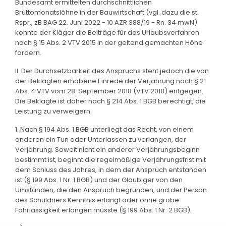
Bundesamt ermittelten durchschnittlichen
Bruttomonatslöhne in der Bauwirtschaft (vgl. dazu die st.
Rspr., zB BAG 22. Juni 2022 - 10 AZR 388/19 - Rn. 34 mwN)
konnte der Kläger die Beiträge für das Urlaubsverfahren
nach § 15 Abs. 2 VTV 2015 in der geltend gemachten Höhe
fordern.
II. Der Durchsetzbarkeit des Anspruchs steht jedoch die von
der Beklagten erhobene Einrede der Verjährung nach § 21
Abs. 4 VTV vom 28. September 2018 (VTV 2018) entgegen.
Die Beklagte ist daher nach § 214 Abs. 1 BGB berechtigt, die
Leistung zu verweigern.
1. Nach § 194 Abs. 1 BGB unterliegt das Recht, von einem
anderen ein Tun oder Unterlassen zu verlangen, der
Verjährung. Soweit nicht ein anderer Verjährungsbeginn
bestimmt ist, beginnt die regelmäßige Verjährungsfrist mit
dem Schluss des Jahres, in dem der Anspruch entstanden
ist (§ 199 Abs. 1 Nr. 1 BGB) und der Gläubiger von den
Umständen, die den Anspruch begründen, und der Person
des Schuldners Kenntnis erlangt oder ohne grobe
Fahrlässigkeit erlangen müsste (§ 199 Abs. 1 Nr. 2 BGB).