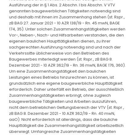
Ausführung der in § 1 Abs. 2 Abschn. I bis Abschn. V VTV
genannten baugewerblichen Tätigkeiten notwendig sind
und deshalb mit ihnen im Zusammenhang stehen (st. Rspr.,
zB BAG 27. Januar 2021 - 10 AZR 138/19 - Rn. 45 mwN, BAGE
174, 35). Unter solchen Zusammenhangstätigkeiten werden
Vor-, Neben-, Nach- und Hilfsarbeiten verstanden, die den
eigenen baulichen Haupttätigkeiten dienen, zu ihrer
sachgerechten Ausführung notwendig sind und nach der
Verkehrssitte üblicherweise von den Betrieben des
Baugewerbes miterledigt werden (st. Rspr., zB BAG 8.
Dezember 2021 - 10 AZR 362/19 - Rn. 36 mwN, BAGE 176, 360).
Um eine Zusammenhangstätigkeit den baulichen
Leistungen eines Betriebs hinzurechnen zu können, ist
grundsätzlich eine eigene baugewerbliche Haupttätigkeit
erforderlich. Daher unterfällt ein Betrieb, der ausschließlich
Zusammenhangstätigkeiten erbringt, ohne zugleich
baugewerbliche Tätigkeiten und Arbeiten auszuführen,
nicht dem betrieblichen Geltungsbereich der VTV (st. Rspr.,
zB BAG 8. Dezember 2021 - 10 AZR 362/19 - Rn. 40 mwN,
aaO). Nicht erforderlich ist allerdings, dass die bauliche
Haupttätigkeit die Zusammenhangstätigkeit arbeitszeitlich
überwiegt. Umfangreiche Zusammenhangstätigkeiten