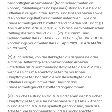
beschäftigten Arbeitnehmer (Nachisolierarbeiten an
Rohren, Rohrleitungen und Pipelines) standen. Die bei der
Entleiherin ausgeführten Dämm- und Isolierarbeiten sowie
die Rohrleitungs(tief)bauarbeiten unterfallen - wie das
Landesarbeitsgericht zutreffend entschieden hat - nach § 1
Abs. 2 Abschn. V Nr. 9 und Nr. 25 VTV 2015 dem betrieblichen
Geltungsbereich des VTV 2015 (vgl. zu Dämm- und
Isolierarbeiten BAG 25. Mai 2022 - 10 AZR 37/19 - Rn. 23 ff.; zu
Rohrleitungsbauarbeiten BAG 28. April 2021 - 10 AZR 144/19 -
Rn. 23 mwN).
(2) Auch solche, von der Beklagten als allgemeine oder
einfache Helfertätigkeiten bezeichneten Arbeiten
unterfallen als Zusammenhangstätigkeiten dem VTV 2015,
wenn es sich um Nebentätigkeiten zu baulichen
Haupttätigkeiten handelt, die von Beschäftigten des
Entleihers ausgeführt werden. Dies hat das
Landesarbeitsgericht zutreffend angenommen.
(a) Bauliche Leistungen iSd. VTV sind neben den baulichen
Haupttätigkeiten, wie sie insbesondere in § 1 Abs. 2 Abschn.
IV und Abschn. V VTV beispielhaft genannt sind, auch alle
Arbeiten, die branchenüblich und zur sachgerechten