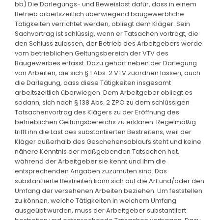
bb) Die Darlegungs- und Beweislast dafür, dass in einem
Betrieb arbeitszeitlich überwiegend baugewerbliche
Tätigkeiten verrichtet werden, obliegt dem Kläger. Sein
Sachvortrag ist schlüssig, wenn er Tatsachen vorträgt, die
den Schluss zulassen, der Betrieb des Arbeitgebers werde
vom betrieblichen Geltungsbereich der VTV des
Baugewerbes erfasst. Dazu gehört neben der Darlegung
von Arbeiten, die sich § 1 Abs. 2 VTV zuordnen lassen, auch
die Darlegung, dass diese Tätigkeiten insgesamt
arbeitszeitlich überwiegen. Dem Arbeitgeber obliegt es
sodann, sich nach § 138 Abs. 2 ZPO zu dem schlüssigen
Tatsachenvortrag des Klägers zu der Eröffnung des
betrieblichen Geltungsbereichs zu erklären. Regelmäßig
trifft ihn die Last des substantiierten Bestreitens, weil der
Kläger außerhalb des Geschehensablaufs steht und keine
nähere Kenntnis der maßgebenden Tatsachen hat,
während der Arbeitgeber sie kennt und ihm die
entsprechenden Angaben zuzumuten sind. Das
substantiierte Bestreiten kann sich auf die Art und/oder den
Umfang der versehenen Arbeiten beziehen. Um feststellen
zu können, welche Tätigkeiten in welchem Umfang
ausgeübt wurden, muss der Arbeitgeber substantiiert