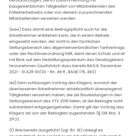
berücksichtigen, die im Zusammenhang mit
baugewerblichen Tätigkeiten von Mitarbeitenden des
Entleiherbetriebs oder von diesem zuzurechnenden
Mitarbeitenden versehen werden.
(eee) Dass damit eine Beitragspflicht auch für die
Arbeitnehmer entstehen kann, die in einem Betrieb
eingesetzt werden, der nicht in den fachlichen
Geltungsbereich des allgemeinverbindlichen Tarifvertrags
oder der Rechtsverordnung fällt, dient deren Schutz und ist
mit Blick auf den Gestaltungsspielraum des Gesetzgebers
hinzunehmen (ausführlich dazu bereits BAG 8. Dezember
2021 - 10 AZR 101/20 - Rn. 46 ff., BAGE 176, 383).
dd) Dem schlüssigen Vortrag des Klägers, wonach die
überlassenen Arbeitnehmer arbeitszeitlich überwiegend
Tätigkeiten versehen haben, die als Bauleistungen in den
Geltungsbereich des VTV 2015 fallen, ist die Beklagte nicht
substantiiert entgegengetreten. Damit gilt der Vortrag des
Klägers als von der Beklagten zugestanden (§ 138 Abs. 3
ZPO).
(1) Wie bereits ausgeführt (vgl. Rn. 19) obliegt es