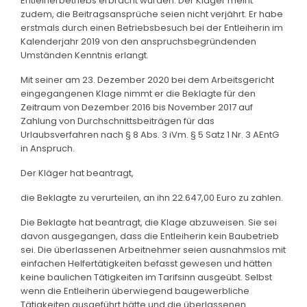
Entleiherbetriebs erbracht würden. Der Kläger meint
zudem, die Beitragsansprüche seien nicht verjährt. Er habe
erstmals durch einen Betriebsbesuch bei der Entleiherin im
Kalenderjahr 2019 von den anspruchsbegründenden
Umständen Kenntnis erlangt.
Mit seiner am 23. Dezember 2020 bei dem Arbeitsgericht
eingegangenen Klage nimmt er die Beklagte für den
Zeitraum von Dezember 2016 bis November 2017 auf
Zahlung von Durchschnittsbeiträgen für das
Urlaubsverfahren nach § 8 Abs. 3 iVm. § 5 Satz 1 Nr. 3 AEntG
in Anspruch.
Der Kläger hat beantragt,
die Beklagte zu verurteilen, an ihn 22.647,00 Euro zu zahlen.
Die Beklagte hat beantragt, die Klage abzuweisen. Sie sei
davon ausgegangen, dass die Entleiherin kein Baubetrieb
sei. Die überlassenen Arbeitnehmer seien ausnahmslos mit
einfachen Helfertätigkeiten befasst gewesen und hätten
keine baulichen Tätigkeiten im Tarifsinn ausgeübt. Selbst
wenn die Entleiherin überwiegend baugewerbliche
Tätigkeiten ausgeführt hätte und die überlassenen