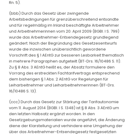
Rn. 5).
(bbb) Durch das Gesetz über zwingende
Arbeitsbedingungen für grenzüberschreitend entsandte
und für regelmäßig im Inland beschäftigte Arbeitnehmer
und Arbeitnehmerinnen vom 20. April 2009 (BGBl. I S. 799)
wurde das Arbeitnehmer-Entsendegesetz grundlegend
geändert. Nach der Begründung des Gesetzesentwurfs
wurde die inzwischen unübersichtlich gewordene
Vorschrift des § 1 AEntG zur besseren Lesbarkeit thematisch
in mehrere Paragraphen aufgeteilt (BT-Drs. 16/10486 S. 11).
Zu § 8 Abs. 3 AEntG heißt es, der Absatz formuliere den
Vorrang des erstreckten Fachtarifvertrags entsprechend
dem bisherigen § 1 Abs. 2 AEntG vor Regelungen für
Leiharbeitnehmer und Leiharbeitnehmerinnen (BT-Drs.
16/10486 S. 13).
(ccc) Durch das Gesetz zur Stärkung der Tarifautonomie
vom 11. August 2014 (BGBl. I S. 1348) ist § 8 Abs. 3 AEntG um
den letzten Halbsatz ergänzt worden. In den
Gesetzgebungsmaterialien wurde angeführt, die Änderung
diene der Klarstellung und verhindere eine Umgehung der
über das Arbeitnehmer-Entsendegesetz festgesetzten