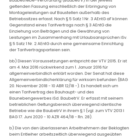
Baubetriebe-Verordnung (BaubetrV) in der jeweils
geltenden Fassung einschließlich der Erbringung von
Montageleistungen auf Baustellen außerhalb des
Betriebssitzes erfasst. Nach § 5 Satz 1 Nr. 3 AEntG aF können
Gegenstand eines Tarifvertrags nach § 3 AEntG die
Einziehung von Beiträgen und die Gewährung von
Leistungen im Zusammenhang mit Urlaubsansprüchen iSv.
§ 5 Satz 1 Nr. 2 AEntG durch eine gemeinsame Einrichtung
der Tarifvertragsparteien sein.
bb) Diesen Voraussetzungen entspricht der VTV 2015. Er ist
am 4. Mai 2016 rückwirkend zum 1. Januar 2016 für
allgemeinverbindlich erklärt worden. Der Senat hat diese
Allgemeinverbindlicherklärung für wirksam befunden (BAG
20. November 2018 - 10 ABR 12/18 -). Es handelt sich um
einen Tarifvertrag des Bauhaupt- und des
Baunebengewerbes iSd. BaubetrV. Er erfasst mit seinem
betrieblichen Geltungsbereich überwiegend identische
Betriebe wie die BaubetrV in ihrem § 1 (vgl. zum VTV 2013 I
BAG 17. Juni 2020 - 10 AZR 464/18 - Rn. 28).
b) Die von den überlassenen Arbeitnehmern der Beklagten
beim Entleiher arbeitszeitlich überwiegend ausgeübten