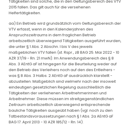
Tätigkeiten sind solche, die in den Geltungsbereich des VTV
2015 fallen. Das gilt auch für die versehenen
Helfertätigkeiten.
aa) Ein Betrieb wird grundsätzlich vom Geltungsbereich der
VTV erfasst, wenn in den Kalenderjahren des
Anspruchszeitraums in dem fraglichen Betrieb
arbeitszeitlich überwiegend Tätigkeiten ausgeführt wurden,
die unter § 1 Abs. 2 Abschn. I bis V des jeweils
maßgeblichen VTV fallen (st. Rspr., zB BAG 25. Mai 2022 - 10
AZR 37/19 - Rn. 21 mwN). Im Anwendungsbereich des § 8
Abs. 3 AEntG aF ist hingegen für die Beurteilung weder auf
den Betrieb des Verleihers noch auf den des Entleihers -
was § 8 Abs. 3 Halbs. 2 AEntG aF ausdrücklich klarstellt -
abzustellen. Maßgeblich sind vielmehr nach der insoweit
eindeutigen gesetzlichen Regelung ausschließlich die
Tätigkeiten der verliehenen Arbeitnehmerinnen und
Arbeitnehmer. Diese müssen im streitgegenständlichen
Zeitraum arbeitszeitlich überwiegend entsprechende
bauliche Tätigkeiten ausgeübt haben (vgl. noch zu den
Tatbestandsvoraussetzungen nach § 1 Abs. 2a AEntG aF
BAG 17. April 2013 - 10 AZR 185/12 - Rn. 14).