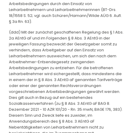
Arbeitsbedingungen durch den Einsatz von
Leiharbeitnehmern und Leiharbeitnehmerinnen (BT-Drs.
18/1558 S. 52; vgl. auch Schüren/Hamann/Wilde AÜG 6. Aufl.
§ 3a Rn. 63).
(ddd) Mit der zunächst geschaffenen Regelung des § 1 Abs.
2a AEntG aF und im Folgenden § 8 Abs. 3 AEntG in der
jeweiligen Fassung bezweckt der Gesetzgeber somit zu
verhindern, dass Arbeitgeber auf den Einsatz von
Leiharbeitnehmern ausweichen, um sich den nach dem
Arbeitnehmer-Entsendegesetz zwingenden
Arbeitsbedingungen zu entziehen. Für die betroffenen
Leiharbeitnehmer wird sichergestellt, dass mindestens die
in einem der in § 8 Abs. 3 AEntG aF genannten Tarifverträge
oder einer der genannten Rechtsverordnungen
vorgeschriebenen Arbeitsbedingungen gewährt werden.
Dies gilt auch in Bezug auf ein bestehendes
Sozialkassenverfahren (zu § 8 Abs. 3 AEntG aF BAG 8.
Dezember 2021 - 10 AZR 101/20 - Rn. 35 mwN, BAGE 176, 383).
Diesem Sinn und Zweck liefe es zuwider, im
Anwendungsbereich des § 8 Abs. 3 AEntG aF
Nebentätigkeiten von Leiharbeitnehmern nicht zu