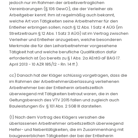
jedoch nur im Rahmen der arbeitsvertraglichen
Vereinbarungen (§ 106 GewO), die der Verleiher als
Arbeitgeber kennt. Ihm ist regelmäßig auch bekannt,
welche Art von Tätigkeiten seine Arbeitnehmer für den
Entleiher erbringen sollen; nach § 12 Abs. 1 Satz 4 AÜG (im
Streitzeitraum § 12 Abs. 1 Satz 3 AÜG) ist im Vertrag zwischen
Verleiher und Entleiher anzugeben, welche besonderen
Merkmale die für den Leiharbeitnehmer vorgesehene
Tätigkeit hat und welche berufliche Qualifikation dafür
erforderlich ist (so bereits zu § 1 Abs. 2a AEntG aF BAG 17.
April 2013 - 10 AZR 185/12 - Rn. 14 ff.).
cc) Danach hat der Kläger schlüssig vorgetragen, dass die
im Rahmen der Arbeitnehmerüberlassung verliehenen
Arbeitnehmer bei der Entleiherin arbeitszeitlich
überwiegend mit Tätigkeiten betraut waren, die in den
Geltungsbereich des VTV 2015 fallen und zugleich auch
Bauleistungen iSv. § 101 Abs. 2 SGB III darstellen.
(1) Nach dem Vortrag des Klägers versahen die
überlassenen Arbeitnehmer arbeitszeitlich überwiegend
Helfer- und Nebentätigkeiten, die im Zusammenhang mit
baugewerblichen Tätigkeiten der bei der Entleiherin