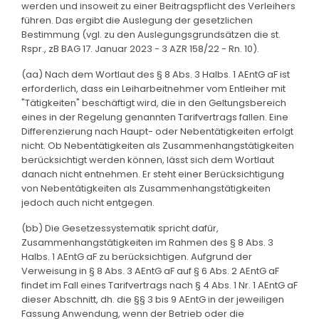
werden und insoweit zu einer Beitragspflicht des Verleihers
führen. Das ergibt die Auslegung der gesetzlichen
Bestimmung (vgl. zu den Auslegungsgrundsätzen die st.
Rspr., zB BAG 17. Januar 2023 - 3 AZR 158/22 - Rn. 10).
(aa) Nach dem Wortlaut des § 8 Abs. 3 Halbs. 1 AEntG aF ist
erforderlich, dass ein Leiharbeitnehmer vom Entleiher mit
"Tätigkeiten" beschäftigt wird, die in den Geltungsbereich
eines in der Regelung genannten Tarifvertrags fallen. Eine
Differenzierung nach Haupt- oder Nebentätigkeiten erfolgt
nicht. Ob Nebentätigkeiten als Zusammenhangstätigkeiten
berücksichtigt werden können, lässt sich dem Wortlaut
danach nicht entnehmen. Er steht einer Berücksichtigung
von Nebentätigkeiten als Zusammenhangstätigkeiten
jedoch auch nicht entgegen.
(bb) Die Gesetzessystematik spricht dafür,
Zusammenhangstätigkeiten im Rahmen des § 8 Abs. 3
Halbs. 1 AEntG aF zu berücksichtigen. Aufgrund der
Verweisung in § 8 Abs. 3 AEntG aF auf § 6 Abs. 2 AEntG aF
findet im Fall eines Tarifvertrags nach § 4 Abs. 1 Nr. 1 AEntG aF
dieser Abschnitt, dh. die §§ 3 bis 9 AEntG in der jeweiligen
Fassung Anwendung, wenn der Betrieb oder die