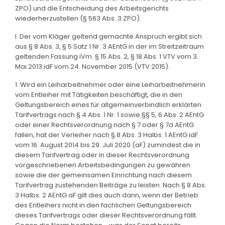
ZPO) und die Entscheidung des Arbeitsgerichts
wiederherzustellen (§ 563 Abs. 3 ZPO).
I. Der vom Kläger geltend gemachte Anspruch ergibt sich
aus § 8 Abs. 3, § 5 Satz 1 Nr. 3 AEntG in der im Streitzeitraum
geltenden Fassung iVm. § 15 Abs. 2, § 18 Abs. 1 VTV vom 3.
Mai 2013 idF vom 24. November 2015 (VTV 2015).
1. Wird ein Leiharbeitnehmer oder eine Leiharbeitnehmerin
vom Entleiher mit Tätigkeiten beschäftigt, die in den
Geltungsbereich eines für allgemeinverbindlich erklärten
Tarifvertrags nach § 4 Abs. 1 Nr. 1 sowie §§ 5, 6 Abs. 2 AEntG
oder einer Rechtsverordnung nach § 7 oder § 7a AEntG
fallen, hat der Verleiher nach § 8 Abs. 3 Halbs. 1 AEntG idF
vom 16. August 2014 bis 29. Juli 2020 (aF) zumindest die in
diesem Tarifvertrag oder in dieser Rechtsverordnung
vorgeschriebenen Arbeitsbedingungen zu gewähren
sowie die der gemeinsamen Einrichtung nach diesem
Tarifvertrag zustehenden Beiträge zu leisten. Nach § 8 Abs.
3 Halbs. 2 AEntG aF gilt dies auch dann, wenn der Betrieb
des Entleihers nicht in den fachlichen Geltungsbereich
dieses Tarifvertrags oder dieser Rechtsverordnung fällt.