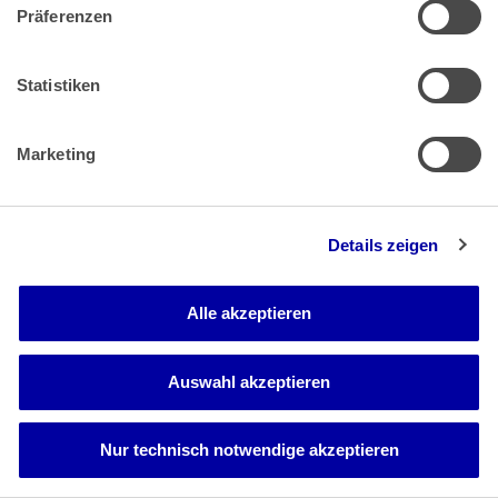
199 Abs. 1 Nr. 2 BGB davon ab, dass der Gläubiger von den
Präferenzen
den Anspruch begründenden Umständen und der Person
des Schuldners Kenntnis erlangt oder ohne grobe
Fahrlässigkeit erlangen müsste.
Statistiken
aa) Die danach geforderte Kenntnis des Gläubigers ist
vorhanden, wenn er aufgrund der ihm bekannten
Marketing
Tatsachen gegen eine bestimmte Person Klage, sei es
auch nur eine Feststellungsklage, erheben kann, die bei
verständiger Würdigung so viel Erfolgsaussicht hat, dass sie
dem Gläubiger zumutbar ist. Der Verjährungsbeginn setzt
Details zeigen
aus Gründen der Rechtssicherheit und Billigkeit
grundsätzlich nur die Kenntnis der den Anspruch
begründenden Umstände voraus, nicht aber deren
Alle akzeptieren
zutreffende rechtliche Würdigung (st. Rspr., zB BAG 20.
Dezember 2022 - 9 AZR 266/20 - Rn. 41 mwN; 9. Februar
2022 - 5 AZR 368/21 - Rn. 26). Grob fahrlässige Unkenntnis
Auswahl akzeptieren
iSd. § 199 Abs. 1 Nr. 2 Alt. 2 BGB ist gegeben, wenn dem
Gläubiger die Kenntnis fehlt, weil er die im Verkehr
erforderliche Sorgfalt in besonders schwerem Maß verletzt
und auch ganz naheliegende Überlegungen nicht
Nur technisch notwendige akzeptieren
angestellt oder dasjenige nicht beachtet hat, was jedem
hätte einleuchten müssen. Ihm muss persönlich ein