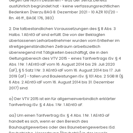
Gegen die Norm bestehen - was der Senat bereits
ausführlich begründet hat - keine verfassungsrechtlichen
Bedenken (hierzu BAG 8. Dezember 2021 - 10 AZR 101/20 -
Rn. 46 ff., BAGE 176, 383).
2. Die tatbestandlichen Voraussetzungen des § 8 Abs. 3
Halbs. 1 AEntG aF sind erfüllt. Die von der Beklagten
überlassenen Leiharbeitnehmer wurden vom Entleiher im
streitgegenständlichen Zeitraum arbeitszeitlich
überwiegend mit Tätigkeiten beschäftigt, die in den
Geltungsbereich des VTV 2015 - eines Tarifvertrags iSv. § 4
Abs. 1 Nr. 1 AEntG idF vom 16. August 2014 bis 29. Juli 2020
(aF), § 5 Satz 1 Nr. 3 AEntG idF vom 16. August 2014 bis 17. Juli
2019 (aF) - fallen und Bauleistungen iSv. § 101 Abs. 2 SGB III (§
6 Abs. 2 AEntG idF vom 16. August 2014 bis 31. Dezember
2017) sind.
a) Der VTV 2015 ist ein für allgemeinverbindlich erklärter
Tarifvertrag iSv. § 4 Abs. 1 Nr. 1 AEntG aF.
aa) Um einen Tarifvertrag iSv. § 4 Abs. 1 Nr. 1 AEntG aF
handelt es sich, wenn er den Bereich des
Bauhauptgewerbes oder des Baunebengewerbes iSd.