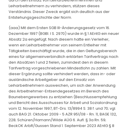
durch den Einsatz von Leiharbeitnehmerinnen und
Leiharbeitnehmern zu verhindern, stützen dieses
Verständnis. Dieser Zweck ergibt sich deutlich aus der
Entstehungsgeschichte der Norm.
(aaa) Mit dem Ersten SGB III-Änderungsgesetz vom 16.
Dezember 1997 (BGBl. I S. 2970) wurde in § 1 AEntG ein neuer
Absatz 2a eingefügt. Nach diesem hatte ein Verleiher,
wenn ein Leiharbeitnehmer von seinem Entleiher mit
Tätigkeiten beschäftigt wurde, die in den Geltungsbereich
eines für allgemeinverbindlich erklärten Tarifvertrags nach
den Absätzen 1 und 2 fielen, zumindest den in diesem
Tarifvertrag vorgeschriebenen Mindestlohn zu zahlen. Mit
dieser Ergänzung sollte verhindert werden, dass in- oder
ausländische Arbeitgeber auf den Einsatz von
Leiharbeitnehmern ausweichen, um sich der Anwendung
des Arbeitnehmer-Entsendegesetzes im Bereich des
Baunebengewerbes zu entziehen (Beschlussempfehlung
und Bericht des Ausschusses für Arbeit und Sozialordnung
vom 12. November 1997, BT-Drs. 13/8994 S. 38 f. und 70; vgl.
auch BAG 21. Oktober 2009 - 5 AZR 951/08 - Rn. 11, BAGE 132,
228; Schüren/Hamann/Wilde AÜG 6. Aufl. § 3a Rn. 59;
BeckOK ArbR/Gussen Stand 1. September 2023 AEntG § 8