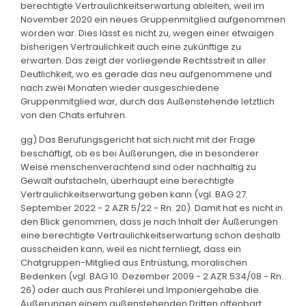
berechtigte Vertraulichkeitserwartung ableiten, weil im
November 2020 ein neues Gruppenmitglied aufgenommen
worden war. Dies lässt es nicht zu, wegen einer etwaigen
bisherigen Vertraulichkeit auch eine zukünftige zu
erwarten. Das zeigt der vorliegende Rechtsstreit in aller
Deutlichkeit, wo es gerade das neu aufgenommene und
nach zwei Monaten wieder ausgeschiedene
Gruppenmitglied war, durch das Außenstehende letztlich
von den Chats erfuhren.
gg) Das Berufungsgericht hat sich nicht mit der Frage
beschäftigt, ob es bei Äußerungen, die in besonderer
Weise menschenverachtend sind oder nachhaltig zu
Gewalt aufstacheln, überhaupt eine berechtigte
Vertraulichkeitserwartung geben kann (vgl. BAG 27.
September 2022 - 2 AZR 5/22 - Rn. 20). Damit hat es nicht in
den Blick genommen, dass je nach Inhalt der Äußerungen
eine berechtigte Vertraulichkeitserwartung schon deshalb
ausscheiden kann, weil es nicht fernliegt, dass ein
Chatgruppen-Mitglied aus Entrüstung, moralischen
Bedenken (vgl. BAG 10. Dezember 2009 - 2 AZR 534/08 - Rn.
26) oder auch aus Prahlerei und Imponiergehabe die
Äußerungen einem außenstehenden Dritten offenbart.