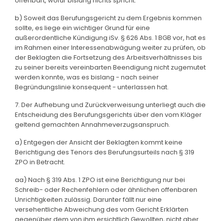
offenbart, wofür bislang nichts spricht.
b) Soweit das Berufungsgericht zu dem Ergebnis kommen
sollte, es liege ein wichtiger Grund für eine
außerordentliche Kündigung iSv. § 626 Abs. 1 BGB vor, hat es
im Rahmen einer Interessenabwägung weiter zu prüfen, ob
der Beklagten die Fortsetzung des Arbeitsverhältnisses bis
zu seiner bereits vereinbarten Beendigung nicht zugemutet
werden konnte, was es bislang - nach seiner
Begründungslinie konsequent - unterlassen hat.
7. Der Aufhebung und Zurückverweisung unterliegt auch die
Entscheidung des Berufungsgerichts über den vom Kläger
geltend gemachten Annahmeverzugsanspruch.
a) Entgegen der Ansicht der Beklagten kommt keine
Berichtigung des Tenors des Berufungsurteils nach § 319
ZPO in Betracht.
aa) Nach § 319 Abs. 1 ZPO ist eine Berichtigung nur bei
Schreib- oder Rechenfehlern oder ähnlichen offenbaren
Unrichtigkeiten zulässig. Darunter fällt nur eine
versehentliche Abweichung des vom Gericht Erklärten
gegenüber dem von ihm ersichtlich Gewollten, nicht aber