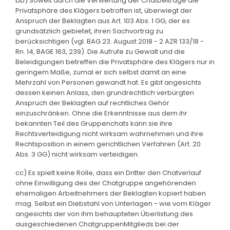
bb) Soweit durch die Verwertung der Chatbeiträge die
Privatsphäre des Klägers betroffen ist, überwiegt der
Anspruch der Beklagten aus Art. 103 Abs. 1 GG, der es
grundsätzlich gebietet, ihren Sachvortrag zu
berücksichtigen (vgl. BAG 23. August 2018 - 2 AZR 133/18 -
Rn. 14, BAGE 163, 239). Die Aufrufe zu Gewalt und die
Beleidigungen betreffen die Privatsphäre des Klägers nur in
geringem Maße, zumal er sich selbst damit an eine
Mehrzahl von Personen gewandt hat. Es gibt angesichts
dessen keinen Anlass, den grundrechtlich verbürgten
Anspruch der Beklagten auf rechtliches Gehör
einzuschränken. Ohne die Erkenntnisse aus dem ihr
bekannten Teil des Gruppenchats kann sie ihre
Rechtsverteidigung nicht wirksam wahrnehmen und ihre
Rechtsposition in einem gerichtlichen Verfahren (Art. 20
Abs. 3 GG) nicht wirksam verteidigen.
cc) Es spielt keine Rolle, dass ein Dritter den Chatverlauf
ohne Einwilligung des der Chatgruppe angehörenden
ehemaligen Arbeitnehmers der Beklagten kopiert haben
mag. Selbst ein Diebstahl von Unterlagen - wie vom Kläger
angesichts der von ihm behaupteten Überlistung des
ausgeschiedenen ChatgruppenMitglieds bei der