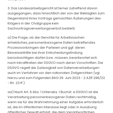
3. Das Landesarbeitsgericht ist ferner zutreffend davon
ausgegangen, dass hinsichtlich der von der Beklagten zum
Gegenstand ihres Vortrags gemachten Äußerungen des
Klägers in der Chatgruppe kein
Sachvortragsverwertungsverbot besteht.
a) Die Frage, ob die Gerichte für Arbeitssachen
erhebliches, personenbezogene Daten betreffendes
Prozessvorbringen der Parteien und ggf. deren
Beweisantritte bei ihrer Entscheidungsfindung
berücksichtigen dürfen bzw. müssen, beantwortet sich
nach Inkrafttreten der DSGVO nach deren Vorschriften. Die
DSGVO regelt die Zulässigkeit von Datenverarbeitungen
auch im Verfahren vor den nationalen Zivilgerichten (vgl.
hierzu und zum Folgenden BAG 29. Juni 2023 - 2 AZR 296/22
- Rn. 23 ff.).
aa) Nach Art. 6 Abs. 1 Unterabs. 1 Buchst. e DSGVO ist die
Verarbeitung personenbezogener Daten rechtmäßig,
wenn sie für die Wahrnehmung einer Aufgabe erforderlich
ist, die im öffentlichen Interesse liegt oder in Ausübung
öffentlicher Gewalt erfolgt, die dem Verantwortlichen