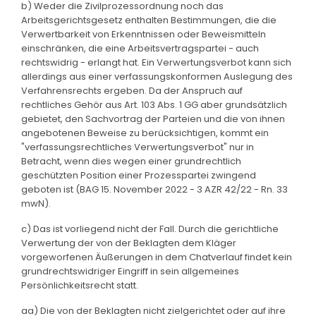
b) Weder die Zivilprozessordnung noch das
Arbeitsgerichtsgesetz enthalten Bestimmungen, die die
Verwertbarkeit von Erkenntnissen oder Beweismitteln
einschränken, die eine Arbeitsvertragspartei - auch
rechtswidrig - erlangt hat. Ein Verwertungsverbot kann sich
allerdings aus einer verfassungskonformen Auslegung des
Verfahrensrechts ergeben. Da der Anspruch auf
rechtliches Gehör aus Art. 103 Abs. 1 GG aber grundsätzlich
gebietet, den Sachvortrag der Parteien und die von ihnen
angebotenen Beweise zu berücksichtigen, kommt ein
"verfassungsrechtliches Verwertungsverbot" nur in
Betracht, wenn dies wegen einer grundrechtlich
geschützten Position einer Prozesspartei zwingend
geboten ist (BAG 15. November 2022 - 3 AZR 42/22 - Rn. 33
mwN).
c) Das ist vorliegend nicht der Fall. Durch die gerichtliche
Verwertung der von der Beklagten dem Kläger
vorgeworfenen Äußerungen in dem Chatverlauf findet kein
grundrechtswidriger Eingriff in sein allgemeines
Persönlichkeitsrecht statt.
aa) Die von der Beklagten nicht zielgerichtet oder auf ihre