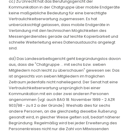
cc) Zu Unrecht hat das Berufungsgericht der
Kommunikation in der Chatgruppe über mobile Endgeräte
keine maßgebliche Bedeutung für eine berechtigte
Vertraulichkeitserwartung zugemessen. Es hat
unberücksichtigt gelassen, dass mobile Endgeräte in
Verbindung mit den technischen Möglichkeiten des
Messengerdienstes gerade auf leichte Kopierbarkeit und
schnelle Weiterleitung eines Datenaustauschs angelegt
sind.
dd) Das Landesarbeitsgericht geht begründungslos davon
aus, dass die "Chatgruppe ... mit sechs bzw. sieben
Mitgliedern noch leicht zu überschauen" gewesen sei. Das
ist angesichts von sieben Mitgliedern im fraglichen
Zeitraum jedenfalls nicht naheliegend. Der Senat hat eine
Vertraulichkeitserwartung ursprünglich bei einer
Kommunikation mit ein oder zwei anderen Personen
angenommen (vgl. auch BAG 18. November 1999 - 2 AZR
903/98 - zu II 2 a der Gründe). Weshalb dies für sechs
andere Personen, an die gleichzeitig dieselbe Äußerung
gesandt wird, in gleicher Weise gelten soll, bedarf näherer
Begründung. Regelmäßig wird bei jeder Erweiterung des
Personenkreises nicht nur die Zahl von Mitwissenden