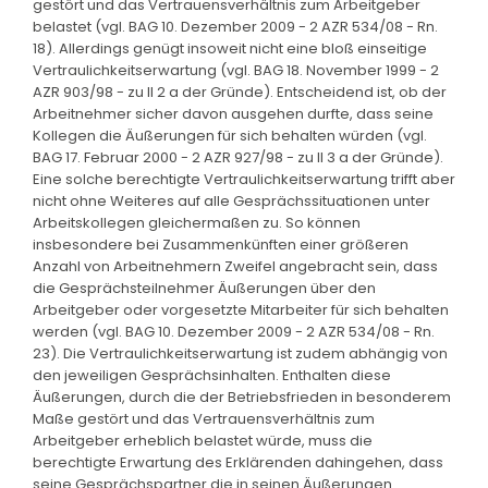
gestört und das Vertrauensverhältnis zum Arbeitgeber
belastet (vgl. BAG 10. Dezember 2009 - 2 AZR 534/08 - Rn.
18). Allerdings genügt insoweit nicht eine bloß einseitige
Vertraulichkeitserwartung (vgl. BAG 18. November 1999 - 2
AZR 903/98 - zu II 2 a der Gründe). Entscheidend ist, ob der
Arbeitnehmer sicher davon ausgehen durfte, dass seine
Kollegen die Äußerungen für sich behalten würden (vgl.
BAG 17. Februar 2000 - 2 AZR 927/98 - zu II 3 a der Gründe).
Eine solche berechtigte Vertraulichkeitserwartung trifft aber
nicht ohne Weiteres auf alle Gesprächssituationen unter
Arbeitskollegen gleichermaßen zu. So können
insbesondere bei Zusammenkünften einer größeren
Anzahl von Arbeitnehmern Zweifel angebracht sein, dass
die Gesprächsteilnehmer Äußerungen über den
Arbeitgeber oder vorgesetzte Mitarbeiter für sich behalten
werden (vgl. BAG 10. Dezember 2009 - 2 AZR 534/08 - Rn.
23). Die Vertraulichkeitserwartung ist zudem abhängig von
den jeweiligen Gesprächsinhalten. Enthalten diese
Äußerungen, durch die der Betriebsfrieden in besonderem
Maße gestört und das Vertrauensverhältnis zum
Arbeitgeber erheblich belastet würde, muss die
berechtigte Erwartung des Erklärenden dahingehen, dass
seine Gesprächspartner die in seinen Äußerungen