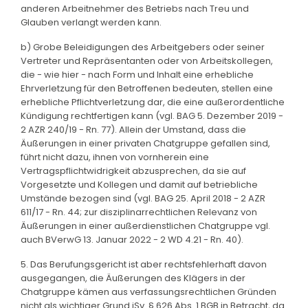
anderen Arbeitnehmer des Betriebs nach Treu und
Glauben verlangt werden kann.
b) Grobe Beleidigungen des Arbeitgebers oder seiner
Vertreter und Repräsentanten oder von Arbeitskollegen,
die - wie hier - nach Form und Inhalt eine erhebliche
Ehrverletzung für den Betroffenen bedeuten, stellen eine
erhebliche Pflichtverletzung dar, die eine außerordentliche
Kündigung rechtfertigen kann (vgl. BAG 5. Dezember 2019 -
2 AZR 240/19 - Rn. 77). Allein der Umstand, dass die
Äußerungen in einer privaten Chatgruppe gefallen sind,
führt nicht dazu, ihnen von vornherein eine
Vertragspflichtwidrigkeit abzusprechen, da sie auf
Vorgesetzte und Kollegen und damit auf betriebliche
Umstände bezogen sind (vgl. BAG 25. April 2018 - 2 AZR
611/17 - Rn. 44; zur disziplinarrechtlichen Relevanz von
Äußerungen in einer außerdienstlichen Chatgruppe vgl.
auch BVerwG 13. Januar 2022 - 2 WD 4.21 - Rn. 40).
5. Das Berufungsgericht ist aber rechtsfehlerhaft davon
ausgegangen, die Äußerungen des Klägers in der
Chatgruppe kämen aus verfassungsrechtlichen Gründen
nicht als wichtiger Grund iSv. § 626 Abs. 1 BGB in Betracht, da