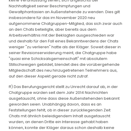
keine Veranlassung sehen, sich angesichts der
Nachhaltigkeit seiner Beschimpfungen und
Gewaltphantasien an Außenstehende zu wenden. Dies gilt
insbesondere für das im November 2020 neu
aufgenommene Chatgruppen-Mitglied, das sich zwar auch
an den Chats beteiligte, aber bereits aus dem
Arbeitsverhältnis mit der Beklagten ausgeschieden war
und deshalb für den Fall eines Bekanntwerdens der Chats
weniger "zu verlieren" hatte als der Kläger. Soweit dieser in
seiner Revisionserwiderung meint, die Chatgruppe habe
"quasi eine Schicksalsgemeinschaft" mit absolutem
Stillschweigen gebildet, blendet dies die vorübergehende
Mitgliedschaft des neu hinzugetretenen Teilnehmers aus,
auf den dieser Aspekt gerade nicht zutraf.
ff) Das Berufungsgericht stellt zu Unrecht darauf ab, in der
Chatgruppe würden seit dem Jahr 2014 Nachrichten
ausgetauscht, ohne dass diese Außenstehenden bekannt
geworden seien. Unabhängig davon, dass es an
Feststellungen fehlt, ob in dieser zurückliegenden Zeit
Chats mit ähnlich beleidigendem Inhalt ausgetauscht
wurden, an denen Dritte ein Interesse gehabt haben
können, konnte der Kläger daraus schon deshalb keine