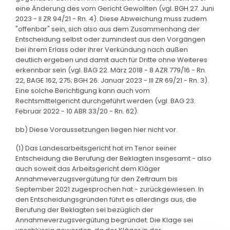
eine Änderung des vom Gericht Gewollten (vgl. BGH 27. Juni
2023 - II ZR 94/21 - Rn. 4). Diese Abweichung muss zudem
"offenbar" sein, sich also aus dem Zusammenhang der
Entscheidung selbst oder zumindest aus den Vorgängen
bei ihrem Erlass oder ihrer Verkündung nach außen
deutlich ergeben und damit auch für Dritte ohne Weiteres
erkennbar sein (vgl. BAG 22. März 2018 - 8 AZR 779/16 - Rn.
22, BAGE 162, 275; BGH 26. Januar 2023 - III ZR 69/21 - Rn. 3).
Eine solche Berichtigung kann auch vom
Rechtsmittelgericht durchgeführt werden (vgl. BAG 23.
Februar 2022 - 10 ABR 33/20 - Rn. 62).
bb) Diese Voraussetzungen liegen hier nicht vor.
(1) Das Landesarbeitsgericht hat im Tenor seiner
Entscheidung die Berufung der Beklagten insgesamt - also
auch soweit das Arbeitsgericht dem Kläger
Annahmeverzugsvergütung für den Zeitraum bis
September 2021 zugesprochen hat - zurückgewiesen. In
den Entscheidungsgründen führt es allerdings aus, die
Berufung der Beklagten sei bezüglich der
Annahmeverzugsvergütung begründet. Die Klage sei