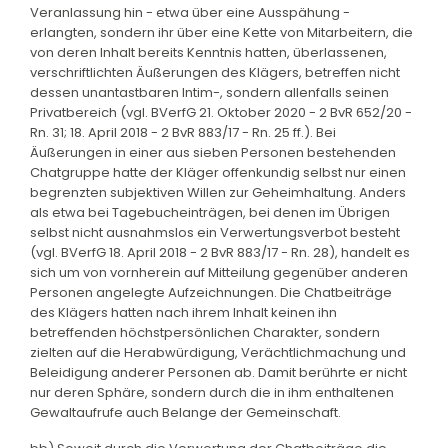
Veranlassung hin - etwa über eine Ausspähung -
erlangten, sondern ihr über eine Kette von Mitarbeitern, die
von deren Inhalt bereits Kenntnis hatten, überlassenen,
verschriftlichten Äußerungen des Klägers, betreffen nicht
dessen unantastbaren Intim-, sondern allenfalls seinen
Privatbereich (vgl. BVerfG 21. Oktober 2020 - 2 BvR 652/20 -
Rn. 31; 18. April 2018 - 2 BvR 883/17 - Rn. 25 ff.). Bei
Äußerungen in einer aus sieben Personen bestehenden
Chatgruppe hatte der Kläger offenkundig selbst nur einen
begrenzten subjektiven Willen zur Geheimhaltung. Anders
als etwa bei Tagebucheinträgen, bei denen im Übrigen
selbst nicht ausnahmslos ein Verwertungsverbot besteht
(vgl. BVerfG 18. April 2018 - 2 BvR 883/17 - Rn. 28), handelt es
sich um von vornherein auf Mitteilung gegenüber anderen
Personen angelegte Aufzeichnungen. Die Chatbeiträge
des Klägers hatten nach ihrem Inhalt keinen ihn
betreffenden höchstpersönlichen Charakter, sondern
zielten auf die Herabwürdigung, Verächtlichmachung und
Beleidigung anderer Personen ab. Damit berührte er nicht
nur deren Sphäre, sondern durch die in ihm enthaltenen
Gewaltaufrufe auch Belange der Gemeinschaft.