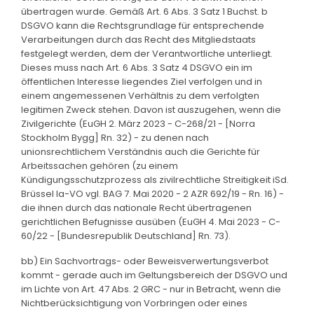
übertragen wurde. Gemäß Art. 6 Abs. 3 Satz 1 Buchst. b
DSGVO kann die Rechtsgrundlage für entsprechende
Verarbeitungen durch das Recht des Mitgliedstaats
festgelegt werden, dem der Verantwortliche unterliegt.
Dieses muss nach Art. 6 Abs. 3 Satz 4 DSGVO ein im
öffentlichen Interesse liegendes Ziel verfolgen und in
einem angemessenen Verhältnis zu dem verfolgten
legitimen Zweck stehen. Davon ist auszugehen, wenn die
Zivilgerichte (EuGH 2. März 2023 - C-268/21 - [Norra
Stockholm Bygg] Rn. 32) - zu denen nach
unionsrechtlichem Verständnis auch die Gerichte für
Arbeitssachen gehören (zu einem
Kündigungsschutzprozess als zivilrechtliche Streitigkeit iSd.
Brüssel Ia-VO vgl. BAG 7. Mai 2020 - 2 AZR 692/19 - Rn. 16) -
die ihnen durch das nationale Recht übertragenen
gerichtlichen Befugnisse ausüben (EuGH 4. Mai 2023 - C-
60/22 - [Bundesrepublik Deutschland] Rn. 73).
bb) Ein Sachvortrags- oder Beweisverwertungsverbot
kommt - gerade auch im Geltungsbereich der DSGVO und
im Lichte von Art. 47 Abs. 2 GRC - nur in Betracht, wenn die
Nichtberücksichtigung von Vorbringen oder eines