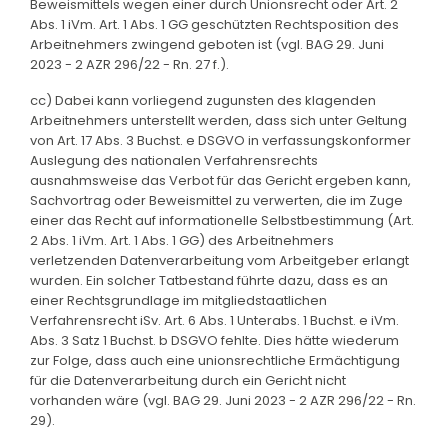
Beweismittels wegen einer durch Unionsrecht oder Art. 2
Abs. 1 iVm. Art. 1 Abs. 1 GG geschützten Rechtsposition des
Arbeitnehmers zwingend geboten ist (vgl. BAG 29. Juni
2023 - 2 AZR 296/22 - Rn. 27 f.).
cc) Dabei kann vorliegend zugunsten des klagenden
Arbeitnehmers unterstellt werden, dass sich unter Geltung
von Art. 17 Abs. 3 Buchst. e DSGVO in verfassungskonformer
Auslegung des nationalen Verfahrensrechts
ausnahmsweise das Verbot für das Gericht ergeben kann,
Sachvortrag oder Beweismittel zu verwerten, die im Zuge
einer das Recht auf informationelle Selbstbestimmung (Art.
2 Abs. 1 iVm. Art. 1 Abs. 1 GG) des Arbeitnehmers
verletzenden Datenverarbeitung vom Arbeitgeber erlangt
wurden. Ein solcher Tatbestand führte dazu, dass es an
einer Rechtsgrundlage im mitgliedstaatlichen
Verfahrensrecht iSv. Art. 6 Abs. 1 Unterabs. 1 Buchst. e iVm.
Abs. 3 Satz 1 Buchst. b DSGVO fehlte. Dies hätte wiederum
zur Folge, dass auch eine unionsrechtliche Ermächtigung
für die Datenverarbeitung durch ein Gericht nicht
vorhanden wäre (vgl. BAG 29. Juni 2023 - 2 AZR 296/22 - Rn.
29).