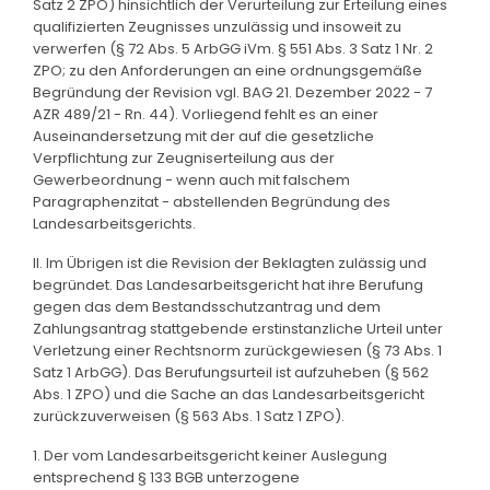
Satz 2 ZPO) hinsichtlich der Verurteilung zur Erteilung eines
qualifizierten Zeugnisses unzulässig und insoweit zu
verwerfen (§ 72 Abs. 5 ArbGG iVm. § 551 Abs. 3 Satz 1 Nr. 2
ZPO; zu den Anforderungen an eine ordnungsgemäße
Begründung der Revision vgl. BAG 21. Dezember 2022 - 7
AZR 489/21 - Rn. 44). Vorliegend fehlt es an einer
Auseinandersetzung mit der auf die gesetzliche
Verpflichtung zur Zeugniserteilung aus der
Gewerbeordnung - wenn auch mit falschem
Paragraphenzitat - abstellenden Begründung des
Landesarbeitsgerichts.
II. Im Übrigen ist die Revision der Beklagten zulässig und
begründet. Das Landesarbeitsgericht hat ihre Berufung
gegen das dem Bestandsschutzantrag und dem
Zahlungsantrag stattgebende erstinstanzliche Urteil unter
Verletzung einer Rechtsnorm zurückgewiesen (§ 73 Abs. 1
Satz 1 ArbGG). Das Berufungsurteil ist aufzuheben (§ 562
Abs. 1 ZPO) und die Sache an das Landesarbeitsgericht
zurückzuverweisen (§ 563 Abs. 1 Satz 1 ZPO).
1. Der vom Landesarbeitsgericht keiner Auslegung
entsprechend § 133 BGB unterzogene