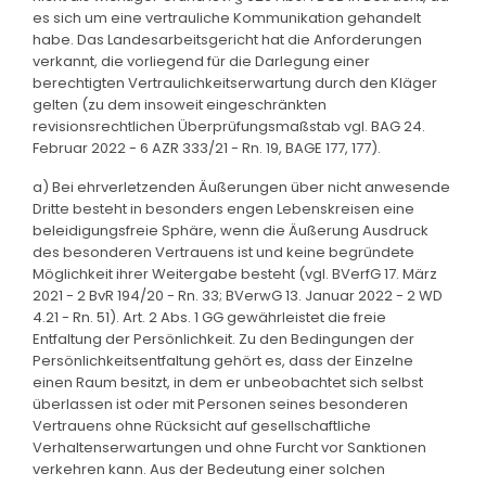
es sich um eine vertrauliche Kommunikation gehandelt
habe. Das Landesarbeitsgericht hat die Anforderungen
verkannt, die vorliegend für die Darlegung einer
berechtigten Vertraulichkeitserwartung durch den Kläger
gelten (zu dem insoweit eingeschränkten
revisionsrechtlichen Überprüfungsmaßstab vgl. BAG 24.
Februar 2022 - 6 AZR 333/21 - Rn. 19, BAGE 177, 177).
a) Bei ehrverletzenden Äußerungen über nicht anwesende
Dritte besteht in besonders engen Lebenskreisen eine
beleidigungsfreie Sphäre, wenn die Äußerung Ausdruck
des besonderen Vertrauens ist und keine begründete
Möglichkeit ihrer Weitergabe besteht (vgl. BVerfG 17. März
2021 - 2 BvR 194/20 - Rn. 33; BVerwG 13. Januar 2022 - 2 WD
4.21 - Rn. 51). Art. 2 Abs. 1 GG gewährleistet die freie
Entfaltung der Persönlichkeit. Zu den Bedingungen der
Persönlichkeitsentfaltung gehört es, dass der Einzelne
einen Raum besitzt, in dem er unbeobachtet sich selbst
überlassen ist oder mit Personen seines besonderen
Vertrauens ohne Rücksicht auf gesellschaftliche
Verhaltenserwartungen und ohne Furcht vor Sanktionen
verkehren kann. Aus der Bedeutung einer solchen