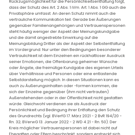
Rückzugsmöglichkeit für die Persönlichkeitsentfaltung folgt,
dass der Schutz des Art. 2 Abs. 1 iVm. Art. 1 Abs. 1 GG auch die
Privatsphäre umfasst. An deren Schutz nimmt auch die
vertrauliche Kommunikation teil. Gerade bei Äußerungen
gegenüber Familienangehörigen und Vertrauenspersonen
steht häufig weniger der Aspekt der Meinungskundgabe
und die damit angestrebte Einwirkung auf die
Meinungsbildung Dritter als der Aspekt der Selbstentfaltung
im Vordergrund. Nur unter den Bedingungen besonderer
Vertraulichkeit ist dem Einzelnen ein rückhaltloser Ausdruck
seiner Emotionen, die Offenbarung geheimer Wünsche
oder Ängste, die freimütige Kundgabe des eigenen Urteils
über Verhältnisse und Personen oder eine entlastende
Selbstdarstellung möglich. In diesen Situationen kann es
auch zu Äußerungsinhalten oder -formen kommen, die
sich der Einzelne gegenüber (ihm nicht vertrauten)
Außenstehenden oder in der Öffentlichkeit nicht gestatten
würde. Gleichwohl verdienen sie als Ausdruck der
Persönlichkeit und Bedingung ihrer Entfaltung den Schutz
des Grundrechts (vgl. BVerfG 17. März 2021 - 2 BvR 194/20 -
Rn. 32; BVerwG 13. Januar 2022 - 2 WD 4.21 - Rn. 50). Der
Kreis möglicher Vertrauenspersonen ist dabei nicht auf
Ehegatten oder Eltern beschränkt, sondern erstreckt sich