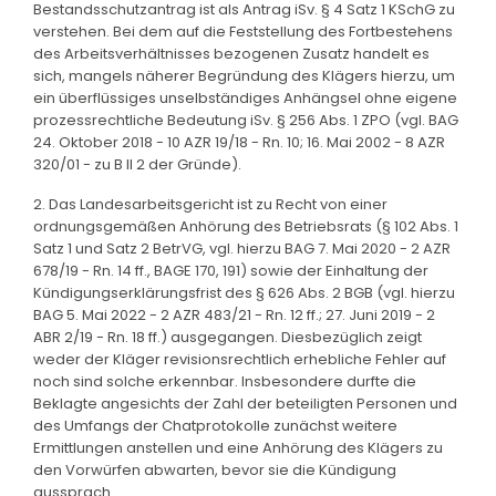
Bestandsschutzantrag ist als Antrag iSv. § 4 Satz 1 KSchG zu
verstehen. Bei dem auf die Feststellung des Fortbestehens
des Arbeitsverhältnisses bezogenen Zusatz handelt es
sich, mangels näherer Begründung des Klägers hierzu, um
ein überflüssiges unselbständiges Anhängsel ohne eigene
prozessrechtliche Bedeutung iSv. § 256 Abs. 1 ZPO (vgl. BAG
24. Oktober 2018 - 10 AZR 19/18 - Rn. 10; 16. Mai 2002 - 8 AZR
320/01 - zu B II 2 der Gründe).
2. Das Landesarbeitsgericht ist zu Recht von einer
ordnungsgemäßen Anhörung des Betriebsrats (§ 102 Abs. 1
Satz 1 und Satz 2 BetrVG, vgl. hierzu BAG 7. Mai 2020 - 2 AZR
678/19 - Rn. 14 ff., BAGE 170, 191) sowie der Einhaltung der
Kündigungserklärungsfrist des § 626 Abs. 2 BGB (vgl. hierzu
BAG 5. Mai 2022 - 2 AZR 483/21 - Rn. 12 ff.; 27. Juni 2019 - 2
ABR 2/19 - Rn. 18 ff.) ausgegangen. Diesbezüglich zeigt
weder der Kläger revisionsrechtlich erhebliche Fehler auf
noch sind solche erkennbar. Insbesondere durfte die
Beklagte angesichts der Zahl der beteiligten Personen und
des Umfangs der Chatprotokolle zunächst weitere
Ermittlungen anstellen und eine Anhörung des Klägers zu
den Vorwürfen abwarten, bevor sie die Kündigung
aussprach.