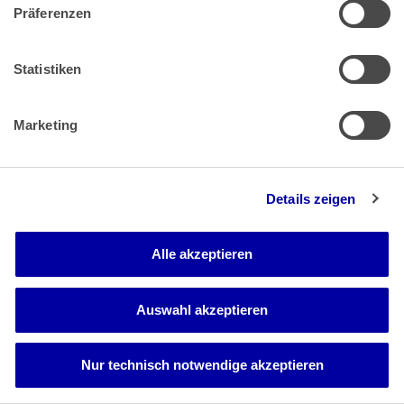
der Kläger Gelegenheit haben, zu der bislang in den
Präferenzen
Vorinstanzen nicht weiter thematisierten Frage eines
etwaigen Entgeltfortzahlungsanspruchs vorzutragen.
Soweit sich der Bestandsschutzantrag des Klägers als
Statistiken
unbegründet erweisen sollte, wird das
Landesarbeitsgericht aufzuklären haben, ob der
Zahlungsantrag ein nur für den Fall des diesbezüglichen
Marketing
Obsiegens gestellter unechter Hilfsantrag sein soll (vgl. BAG
11. Juni 2020 - 2 AZR 660/19 - Rn. 39, BAGE 171, 84).
Details zeigen
Alle akzeptieren
Auswahl akzeptieren
Bundeskanzlerplatz 2
Nur technisch notwendige akzeptieren
53113 Bonn