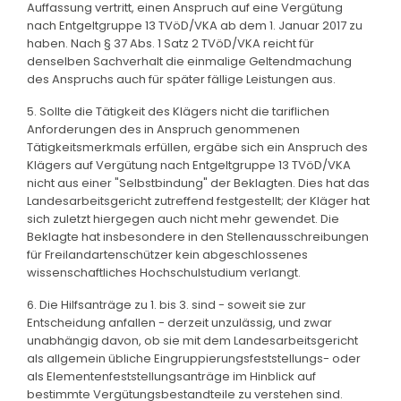
Auffassung vertritt, einen Anspruch auf eine Vergütung
nach Entgeltgruppe 13 TVöD/VKA ab dem 1. Januar 2017 zu
haben. Nach § 37 Abs. 1 Satz 2 TVöD/VKA reicht für
denselben Sachverhalt die einmalige Geltendmachung
des Anspruchs auch für später fällige Leistungen aus.
5. Sollte die Tätigkeit des Klägers nicht die tariflichen
Anforderungen des in Anspruch genommenen
Tätigkeitsmerkmals erfüllen, ergäbe sich ein Anspruch des
Klägers auf Vergütung nach Entgeltgruppe 13 TVöD/VKA
nicht aus einer "Selbstbindung" der Beklagten. Dies hat das
Landesarbeitsgericht zutreffend festgestellt; der Kläger hat
sich zuletzt hiergegen auch nicht mehr gewendet. Die
Beklagte hat insbesondere in den Stellenausschreibungen
für Freilandartenschützer kein abgeschlossenes
wissenschaftliches Hochschulstudium verlangt.
6. Die Hilfsanträge zu 1. bis 3. sind - soweit sie zur
Entscheidung anfallen - derzeit unzulässig, und zwar
unabhängig davon, ob sie mit dem Landesarbeitsgericht
als allgemein übliche Eingruppierungsfeststellungs- oder
als Elementenfeststellungsanträge im Hinblick auf
bestimmte Vergütungsbestandteile zu verstehen sind.