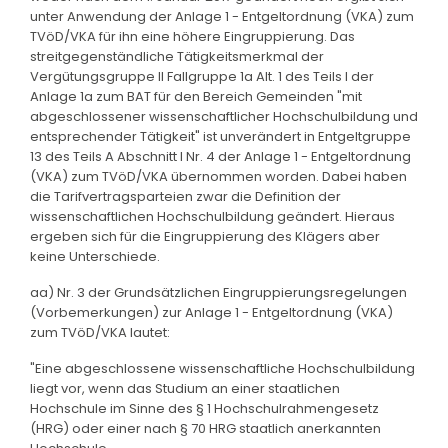
unter Anwendung der Anlage 1 - Entgeltordnung (VKA) zum
TVöD/VKA für ihn eine höhere Eingruppierung. Das
streitgegenständliche Tätigkeitsmerkmal der
Vergütungsgruppe II Fallgruppe 1a Alt. 1 des Teils I der
Anlage 1a zum BAT für den Bereich Gemeinden "mit
abgeschlossener wissenschaftlicher Hochschulbildung und
entsprechender Tätigkeit" ist unverändert in Entgeltgruppe
13 des Teils A Abschnitt I Nr. 4 der Anlage 1 - Entgeltordnung
(VKA) zum TVöD/VKA übernommen worden. Dabei haben
die Tarifvertragsparteien zwar die Definition der
wissenschaftlichen Hochschulbildung geändert. Hieraus
ergeben sich für die Eingruppierung des Klägers aber
keine Unterschiede.
aa) Nr. 3 der Grundsätzlichen Eingruppierungsregelungen
(Vorbemerkungen) zur Anlage 1 - Entgeltordnung (VKA)
zum TVöD/VKA lautet:
"Eine abgeschlossene wissenschaftliche Hochschulbildung
liegt vor, wenn das Studium an einer staatlichen
Hochschule im Sinne des § 1 Hochschulrahmengesetz
(HRG) oder einer nach § 70 HRG staatlich anerkannten