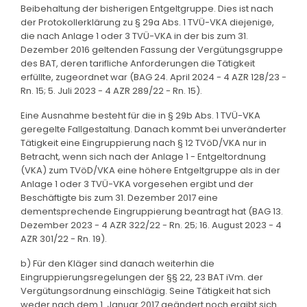
Beibehaltung der bisherigen Entgeltgruppe. Dies ist nach
der Protokollerklärung zu § 29a Abs. 1 TVÜ-VKA diejenige,
die nach Anlage 1 oder 3 TVÜ-VKA in der bis zum 31.
Dezember 2016 geltenden Fassung der Vergütungsgruppe
des BAT, deren tarifliche Anforderungen die Tätigkeit
erfüllte, zugeordnet war (BAG 24. April 2024 - 4 AZR 128/23 -
Rn. 15; 5. Juli 2023 - 4 AZR 289/22 - Rn. 15).
Eine Ausnahme besteht für die in § 29b Abs. 1 TVÜ-VKA
geregelte Fallgestaltung. Danach kommt bei unveränderter
Tätigkeit eine Eingruppierung nach § 12 TVöD/VKA nur in
Betracht, wenn sich nach der Anlage 1 - Entgeltordnung
(VKA) zum TVöD/VKA eine höhere Entgeltgruppe als in der
Anlage 1 oder 3 TVÜ-VKA vorgesehen ergibt und der
Beschäftigte bis zum 31. Dezember 2017 eine
dementsprechende Eingruppierung beantragt hat (BAG 13.
Dezember 2023 - 4 AZR 322/22 - Rn. 25; 16. August 2023 - 4
AZR 301/22 - Rn. 19).
b) Für den Kläger sind danach weiterhin die
Eingruppierungsregelungen der §§ 22, 23 BAT iVm. der
Vergütungsordnung einschlägig. Seine Tätigkeit hat sich
weder nach dem 1. Januar 2017 geändert noch ergibt sich