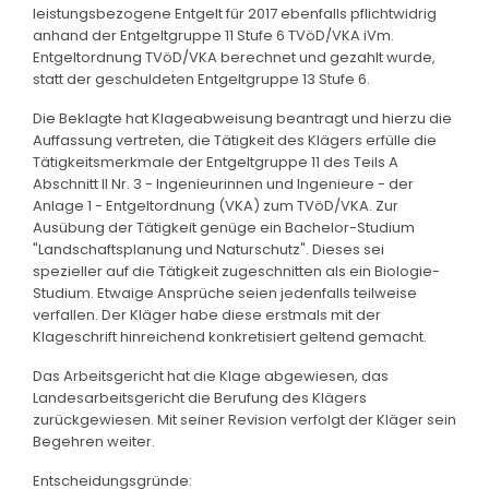
leistungsbezogene Entgelt für 2017 ebenfalls pflichtwidrig
anhand der Entgeltgruppe 11 Stufe 6 TVöD/VKA iVm.
Entgeltordnung TVöD/VKA berechnet und gezahlt wurde,
statt der geschuldeten Entgeltgruppe 13 Stufe 6.
Die Beklagte hat Klageabweisung beantragt und hierzu die
Auffassung vertreten, die Tätigkeit des Klägers erfülle die
Tätigkeitsmerkmale der Entgeltgruppe 11 des Teils A
Abschnitt II Nr. 3 - Ingenieurinnen und Ingenieure - der
Anlage 1 - Entgeltordnung (VKA) zum TVöD/VKA. Zur
Ausübung der Tätigkeit genüge ein Bachelor-Studium
"Landschaftsplanung und Naturschutz". Dieses sei
spezieller auf die Tätigkeit zugeschnitten als ein Biologie-
Studium. Etwaige Ansprüche seien jedenfalls teilweise
verfallen. Der Kläger habe diese erstmals mit der
Klageschrift hinreichend konkretisiert geltend gemacht.
Das Arbeitsgericht hat die Klage abgewiesen, das
Landesarbeitsgericht die Berufung des Klägers
zurückgewiesen. Mit seiner Revision verfolgt der Kläger sein
Begehren weiter.
Entscheidungsgründe: