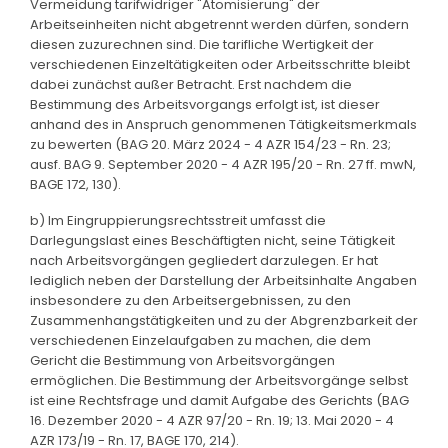
Vermeidung tarifwidriger "Atomisierung" der
Arbeitseinheiten nicht abgetrennt werden dürfen, sondern
diesen zuzurechnen sind. Die tarifliche Wertigkeit der
verschiedenen Einzeltätigkeiten oder Arbeitsschritte bleibt
dabei zunächst außer Betracht. Erst nachdem die
Bestimmung des Arbeitsvorgangs erfolgt ist, ist dieser
anhand des in Anspruch genommenen Tätigkeitsmerkmals
zu bewerten (BAG 20. März 2024 - 4 AZR 154/23 - Rn. 23;
ausf. BAG 9. September 2020 - 4 AZR 195/20 - Rn. 27 ff. mwN,
BAGE 172, 130).
b) Im Eingruppierungsrechtsstreit umfasst die
Darlegungslast eines Beschäftigten nicht, seine Tätigkeit
nach Arbeitsvorgängen gegliedert darzulegen. Er hat
lediglich neben der Darstellung der Arbeitsinhalte Angaben
insbesondere zu den Arbeitsergebnissen, zu den
Zusammenhangstätigkeiten und zu der Abgrenzbarkeit der
verschiedenen Einzelaufgaben zu machen, die dem
Gericht die Bestimmung von Arbeitsvorgängen
ermöglichen. Die Bestimmung der Arbeitsvorgänge selbst
ist eine Rechtsfrage und damit Aufgabe des Gerichts (BAG
16. Dezember 2020 - 4 AZR 97/20 - Rn. 19; 13. Mai 2020 - 4
AZR 173/19 - Rn. 17, BAGE 170, 214).