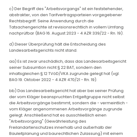
c) Der Begriff des "Arbeitsvorgangs" ist ein feststehender,
abstrakter, von den Tarifvertragsparteien vorgegebener
Rechtsbegriff. Seine Anwendung durch die
Tatsachengerichte ist revisionsrechtlich in vollem Umfang
nachprüfbar (BAG 16. August 2023 - 4 AZR 339/22 - Rn. 19).
d) Dieser Überprüfung hält die Entscheidung des
Landesarbeitsgerichts nicht stand.
aa) Es ist zwar unschädlich, dass das Landesarbeitsgericht
seiner Subsumtion nicht § 22 BAT, sondern den
inhaltsgleichen § 12 TVöD/VKA zugrunde gelegt hat (vgl.
BAG 19. Oktober 2022 - 4 AZR 470/21 - Rn. 19).
bb) Das Landesarbeitsgericht hat aber bei seiner Prüfung
der vom Kläger beanspruchten Entgeltgruppe nicht selbst
die Arbeitsvorgänge bestimmt, sondern die - vermeintlich -
vom Kläger angenommenen Arbeitsvorgänge zugrunde
gelegt. Anschließend hat es ausschließlich einen
"Arbeitsvorgang" (Gewährleistung des
Freilandartenschutzes innerhalb und außerhalb der
Bauleitplanung und baurechtlichen Zulassung) mit einem