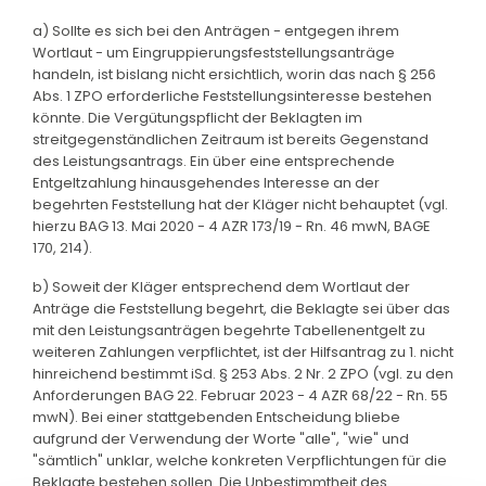
a) Sollte es sich bei den Anträgen - entgegen ihrem
Wortlaut - um Eingruppierungsfeststellungsanträge
handeln, ist bislang nicht ersichtlich, worin das nach § 256
Abs. 1 ZPO erforderliche Feststellungsinteresse bestehen
könnte. Die Vergütungspflicht der Beklagten im
streitgegenständlichen Zeitraum ist bereits Gegenstand
des Leistungsantrags. Ein über eine entsprechende
Entgeltzahlung hinausgehendes Interesse an der
begehrten Feststellung hat der Kläger nicht behauptet (vgl.
hierzu BAG 13. Mai 2020 - 4 AZR 173/19 - Rn. 46 mwN, BAGE
170, 214).
b) Soweit der Kläger entsprechend dem Wortlaut der
Anträge die Feststellung begehrt, die Beklagte sei über das
mit den Leistungsanträgen begehrte Tabellenentgelt zu
weiteren Zahlungen verpflichtet, ist der Hilfsantrag zu 1. nicht
hinreichend bestimmt iSd. § 253 Abs. 2 Nr. 2 ZPO (vgl. zu den
Anforderungen BAG 22. Februar 2023 - 4 AZR 68/22 - Rn. 55
mwN). Bei einer stattgebenden Entscheidung bliebe
aufgrund der Verwendung der Worte "alle", "wie" und
"sämtlich" unklar, welche konkreten Verpflichtungen für die
Beklagte bestehen sollen. Die Unbestimmtheit des