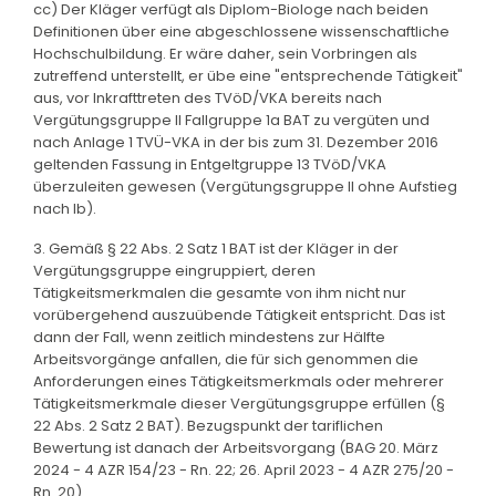
cc) Der Kläger verfügt als Diplom-Biologe nach beiden
Definitionen über eine abgeschlossene wissenschaftliche
Hochschulbildung. Er wäre daher, sein Vorbringen als
zutreffend unterstellt, er übe eine "entsprechende Tätigkeit"
aus, vor Inkrafttreten des TVöD/VKA bereits nach
Vergütungsgruppe II Fallgruppe 1a BAT zu vergüten und
nach Anlage 1 TVÜ-VKA in der bis zum 31. Dezember 2016
geltenden Fassung in Entgeltgruppe 13 TVöD/VKA
überzuleiten gewesen (Vergütungsgruppe II ohne Aufstieg
nach Ib).
3. Gemäß § 22 Abs. 2 Satz 1 BAT ist der Kläger in der
Vergütungsgruppe eingruppiert, deren
Tätigkeitsmerkmalen die gesamte von ihm nicht nur
vorübergehend auszuübende Tätigkeit entspricht. Das ist
dann der Fall, wenn zeitlich mindestens zur Hälfte
Arbeitsvorgänge anfallen, die für sich genommen die
Anforderungen eines Tätigkeitsmerkmals oder mehrerer
Tätigkeitsmerkmale dieser Vergütungsgruppe erfüllen (§
22 Abs. 2 Satz 2 BAT). Bezugspunkt der tariflichen
Bewertung ist danach der Arbeitsvorgang (BAG 20. März
2024 - 4 AZR 154/23 - Rn. 22; 26. April 2023 - 4 AZR 275/20 -
Rn. 20).