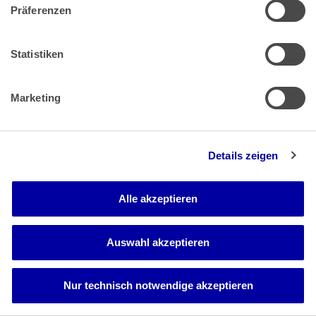
Impressum
Datenschutz
|
Präferenzen
Statistiken
Zahlung & Versand
Marketing
Rücksendungen/Widerrufsbelehrung
Muster Widerrufsformular (PDF)
Remissionsbedingungen für den Handel
Details zeigen
Kündigungsformular
Barrierefreiheit
Alle akzeptieren
Auswahl akzeptieren
Newsletter
Mediadaten
Media-Center
Nur technisch notwendige akzeptieren