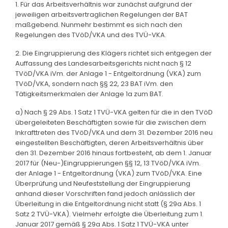
1. Für das Arbeitsverhältnis war zunächst aufgrund der
jeweiligen arbeitsvertraglichen Regelungen der BAT
maßgebend. Nunmehr bestimmt es sich nach den
Regelungen des TVöD/VKA und des TVÜ-VKA.
2. Die Eingruppierung des Klägers richtet sich entgegen der
Auffassung des Landesarbeitsgerichts nicht nach § 12
TVöD/VKA iVm. der Anlage 1 - Entgeltordnung (VKA) zum
TVöD/VKA, sondern nach §§ 22, 23 BAT iVm. den
Tätigkeitsmerkmalen der Anlage 1a zum BAT.
a) Nach § 29 Abs. 1 Satz 1 TVÜ-VKA gelten für die in den TVöD
übergeleiteten Beschäftigten sowie für die zwischen dem
Inkrafttreten des TVöD/VKA und dem 31. Dezember 2016 neu
eingestellten Beschäftigten, deren Arbeitsverhältnis über
den 31. Dezember 2016 hinaus fortbesteht, ab dem 1. Januar
2017 für (Neu-)Eingruppierungen §§ 12, 13 TVöD/VKA iVm.
der Anlage 1 - Entgeltordnung (VKA) zum TVöD/VKA. Eine
Überprüfung und Neufeststellung der Eingruppierung
anhand dieser Vorschriften fand jedoch anlässlich der
Überleitung in die Entgeltordnung nicht statt (§ 29a Abs. 1
Satz 2 TVÜ-VKA). Vielmehr erfolgte die Überleitung zum 1.
Januar 2017 gemäß § 29a Abs. 1 Satz 1 TVÜ-VKA unter