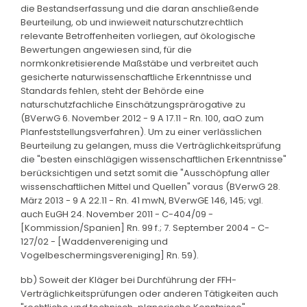
die Bestandserfassung und die daran anschließende
Beurteilung, ob und inwieweit naturschutzrechtlich
relevante Betroffenheiten vorliegen, auf ökologische
Bewertungen angewiesen sind, für die
normkonkretisierende Maßstäbe und verbreitet auch
gesicherte naturwissenschaftliche Erkenntnisse und
Standards fehlen, steht der Behörde eine
naturschutzfachliche Einschätzungsprärogative zu
(BVerwG 6. November 2012 - 9 A 17.11 - Rn. 100, aaO zum
Planfeststellungsverfahren). Um zu einer verlässlichen
Beurteilung zu gelangen, muss die Verträglichkeitsprüfung
die "besten einschlägigen wissenschaftlichen Erkenntnisse"
berücksichtigen und setzt somit die "Ausschöpfung aller
wissenschaftlichen Mittel und Quellen" voraus (BVerwG 28.
März 2013 - 9 A 22.11 - Rn. 41 mwN, BVerwGE 146, 145; vgl.
auch EuGH 24. November 2011 - C-404/09 -
[Kommission/Spanien] Rn. 99 f.; 7. September 2004 - C-
127/02 - [Waddenvereniging und
Vogelbeschermingsvereniging] Rn. 59).
bb) Soweit der Kläger bei Durchführung der FFH-
Verträglichkeitsprüfungen oder anderen Tätigkeiten auch