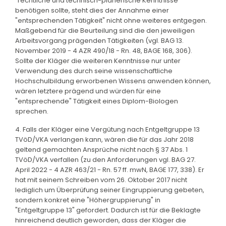
"rechtliche und technisch-planerische Kenntnisse"
benötigen sollte, steht dies der Annahme einer
"entsprechenden Tätigkeit" nicht ohne weiteres entgegen.
Maßgebend für die Beurteilung sind die den jeweiligen
Arbeitsvorgang prägenden Tätigkeiten (vgl. BAG 13.
November 2019 - 4 AZR 490/18 - Rn. 48, BAGE 168, 306).
Sollte der Kläger die weiteren Kenntnisse nur unter
Verwendung des durch seine wissenschaftliche
Hochschulbildung erworbenen Wissens anwenden können,
wären letztere prägend und würden für eine
"entsprechende" Tätigkeit eines Diplom-Biologen
sprechen.
4. Falls der Kläger eine Vergütung nach Entgeltgruppe 13
TVöD/VKA verlangen kann, wären die für das Jahr 2018
geltend gemachten Ansprüche nicht nach § 37 Abs. 1
TVöD/VKA verfallen (zu den Anforderungen vgl. BAG 27.
April 2022 - 4 AZR 463/21 - Rn. 57 ff. mwN, BAGE 177, 338). Er
hat mit seinem Schreiben vom 26. Oktober 2017 nicht
lediglich um Überprüfung seiner Eingruppierung gebeten,
sondern konkret eine "Höhergruppierung" in
"Entgeltgruppe 13" gefordert. Dadurch ist für die Beklagte
hinreichend deutlich geworden, dass der Kläger die