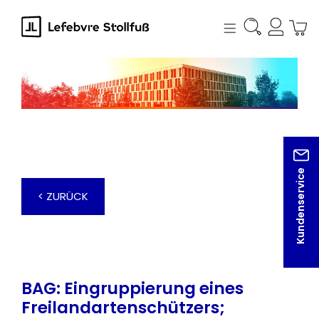
alt springen
Kundenservice
< ZURÜCK
BAG: Eingruppierung eines
Freilandartenschützers;