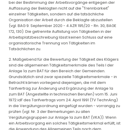
bei der Bestimmung der Arbeitsvorgänge entgegen der
Auffassung der Beklagten nicht auf die "Trennbarkeit"
einzelner Tätigkeiten, sondern auf die tatsächliche
Organisation der Arbeit durch die Beklagte abzustellen
(vgl. BAG 9. September 2020 - 4 AZR 195/20 - Rn. 30, BAGE
172, 130). Die getrennte Auflistung von Tätigkeiten in der
Arbeitsplatzbeschreibung lässt keinen Schluss auf eine
organisatorische Trennung von Tätigkeiten im
Tatsächlichen zu.
2. Maßgebend für die Bewertung der Tätigkeit des Klägers
sind die allgemeinen Tätigkeitsmerkmale des Teils I der
Anlage 1a zum BAT für den Bereich der Gemeinden.
Grundsätzlich sind zwar spezielle Tätigkeitsmerkmale - in
Betracht kämen vorliegend diejenigen, die mit dem
Tarifvertrag zur Änderung und Ergänzung der Anlage 1a
zum BAT (Angestellte in technischen Berufen) vom 15. Juni
1972 idF des Tarifvertrags vom 24. April 1991 (TV TechnAng)
in die Vergütungsordnung eingefügt wurden - vorrangig zu
prüfen (vgl. Nr. 3 der Bemerkungen zu allen
Vergütungsgruppen zur Anlage 1a zum BAT (VKA)). Wenn
ein Arbeitsvorgang ein solches Tätigkeitsmerkmal erfüllt, ist
die Anwendung des Allgemeinen Teils nach dem