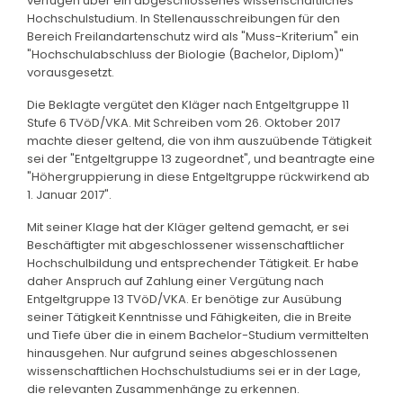
verfügen über ein abgeschlossenes wissenschaftliches
Hochschulstudium. In Stellenausschreibungen für den
Bereich Freilandartenschutz wird als "Muss-Kriterium" ein
"Hochschulabschluss der Biologie (Bachelor, Diplom)"
vorausgesetzt.
Die Beklagte vergütet den Kläger nach Entgeltgruppe 11
Stufe 6 TVöD/VKA. Mit Schreiben vom 26. Oktober 2017
machte dieser geltend, die von ihm auszuübende Tätigkeit
sei der "Entgeltgruppe 13 zugeordnet", und beantragte eine
"Höhergruppierung in diese Entgeltgruppe rückwirkend ab
1. Januar 2017".
Mit seiner Klage hat der Kläger geltend gemacht, er sei
Beschäftigter mit abgeschlossener wissenschaftlicher
Hochschulbildung und entsprechender Tätigkeit. Er habe
daher Anspruch auf Zahlung einer Vergütung nach
Entgeltgruppe 13 TVöD/VKA. Er benötige zur Ausübung
seiner Tätigkeit Kenntnisse und Fähigkeiten, die in Breite
und Tiefe über die in einem Bachelor-Studium vermittelten
hinausgehen. Nur aufgrund seines abgeschlossenen
wissenschaftlichen Hochschulstudiums sei er in der Lage,
die relevanten Zusammenhänge zu erkennen.