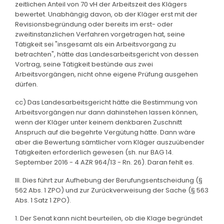
zeitlichen Anteil von 70 vH der Arbeitszeit des Klägers
bewertet. Unabhängig davon, ob der Kläger erst mit der
Revisionsbegründung oder bereits im erst- oder
zweitinstanzlichen Verfahren vorgetragen hat, seine
Tätigkeit sei "insgesamt als ein Arbeitsvorgang zu
betrachten", hätte das Landesarbeitsgericht von dessen
Vortrag, seine Tätigkeit bestünde aus zwei
Arbeitsvorgängen, nicht ohne eigene Prüfung ausgehen
dürfen.
cc) Das Landesarbeitsgericht hätte die Bestimmung von
Arbeitsvorgängen nur dann dahinstehen lassen können,
wenn der Kläger unter keinem denkbaren Zuschnitt
Anspruch auf die begehrte Vergütung hätte. Dann wäre
aber die Bewertung sämtlicher vom Kläger auszuübender
Tätigkeiten erforderlich gewesen (sh. nur BAG 14.
September 2016 - 4 AZR 964/13 - Rn. 26). Daran fehlt es.
III. Dies führt zur Aufhebung der Berufungsentscheidung (§
562 Abs. 1 ZPO) und zur Zurückverweisung der Sache (§ 563
Abs. 1 Satz 1 ZPO).
1. Der Senat kann nicht beurteilen, ob die Klage begründet