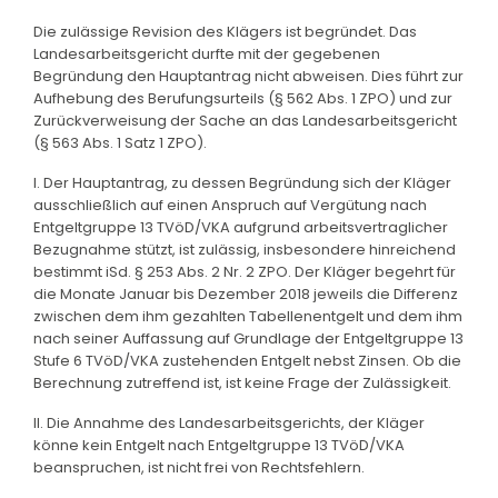
Die zulässige Revision des Klägers ist begründet. Das
Landesarbeitsgericht durfte mit der gegebenen
Begründung den Hauptantrag nicht abweisen. Dies führt zur
Aufhebung des Berufungsurteils (§ 562 Abs. 1 ZPO) und zur
Zurückverweisung der Sache an das Landesarbeitsgericht
(§ 563 Abs. 1 Satz 1 ZPO).
I. Der Hauptantrag, zu dessen Begründung sich der Kläger
ausschließlich auf einen Anspruch auf Vergütung nach
Entgeltgruppe 13 TVöD/VKA aufgrund arbeitsvertraglicher
Bezugnahme stützt, ist zulässig, insbesondere hinreichend
bestimmt iSd. § 253 Abs. 2 Nr. 2 ZPO. Der Kläger begehrt für
die Monate Januar bis Dezember 2018 jeweils die Differenz
zwischen dem ihm gezahlten Tabellenentgelt und dem ihm
nach seiner Auffassung auf Grundlage der Entgeltgruppe 13
Stufe 6 TVöD/VKA zustehenden Entgelt nebst Zinsen. Ob die
Berechnung zutreffend ist, ist keine Frage der Zulässigkeit.
II. Die Annahme des Landesarbeitsgerichts, der Kläger
könne kein Entgelt nach Entgeltgruppe 13 TVöD/VKA
beanspruchen, ist nicht frei von Rechtsfehlern.