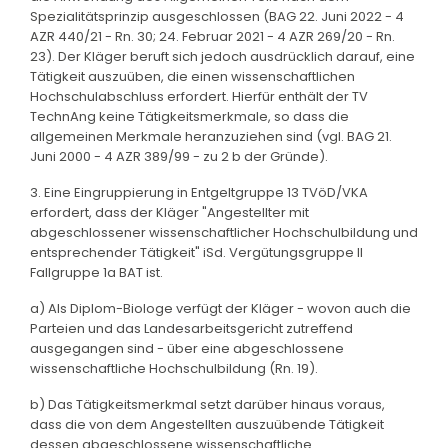
Spezialitätsprinzip ausgeschlossen (BAG 22. Juni 2022 - 4
AZR 440/21 - Rn. 30; 24. Februar 2021 - 4 AZR 269/20 - Rn.
23). Der Kläger beruft sich jedoch ausdrücklich darauf, eine
Tätigkeit auszuüben, die einen wissenschaftlichen
Hochschulabschluss erfordert. Hierfür enthält der TV
TechnAng keine Tätigkeitsmerkmale, so dass die
allgemeinen Merkmale heranzuziehen sind (vgl. BAG 21.
Juni 2000 - 4 AZR 389/99 - zu 2 b der Gründe).
3. Eine Eingruppierung in Entgeltgruppe 13 TVöD/VKA
erfordert, dass der Kläger "Angestellter mit
abgeschlossener wissenschaftlicher Hochschulbildung und
entsprechender Tätigkeit" iSd. Vergütungsgruppe II
Fallgruppe 1a BAT ist.
a) Als Diplom-Biologe verfügt der Kläger - wovon auch die
Parteien und das Landesarbeitsgericht zutreffend
ausgegangen sind - über eine abgeschlossene
wissenschaftliche Hochschulbildung (Rn. 19).
b) Das Tätigkeitsmerkmal setzt darüber hinaus voraus,
dass die von dem Angestellten auszuübende Tätigkeit
dessen abgeschlossene wissenschaftliche