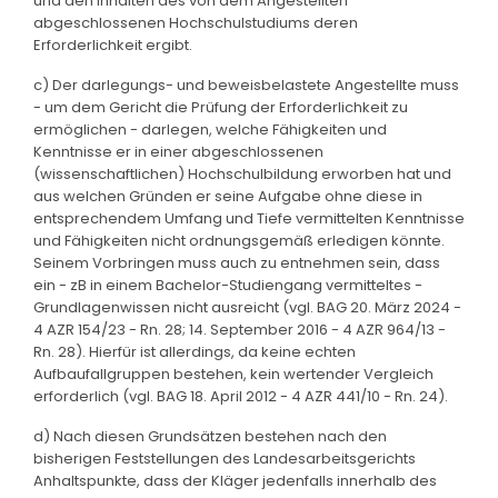
und den Inhalten des von dem Angestellten
abgeschlossenen Hochschulstudiums deren
Erforderlichkeit ergibt.
c) Der darlegungs- und beweisbelastete Angestellte muss
- um dem Gericht die Prüfung der Erforderlichkeit zu
ermöglichen - darlegen, welche Fähigkeiten und
Kenntnisse er in einer abgeschlossenen
(wissenschaftlichen) Hochschulbildung erworben hat und
aus welchen Gründen er seine Aufgabe ohne diese in
entsprechendem Umfang und Tiefe vermittelten Kenntnisse
und Fähigkeiten nicht ordnungsgemäß erledigen könnte.
Seinem Vorbringen muss auch zu entnehmen sein, dass
ein - zB in einem Bachelor-Studiengang vermitteltes -
Grundlagenwissen nicht ausreicht (vgl. BAG 20. März 2024 -
4 AZR 154/23 - Rn. 28; 14. September 2016 - 4 AZR 964/13 -
Rn. 28). Hierfür ist allerdings, da keine echten
Aufbaufallgruppen bestehen, kein wertender Vergleich
erforderlich (vgl. BAG 18. April 2012 - 4 AZR 441/10 - Rn. 24).
d) Nach diesen Grundsätzen bestehen nach den
bisherigen Feststellungen des Landesarbeitsgerichts
Anhaltspunkte, dass der Kläger jedenfalls innerhalb des