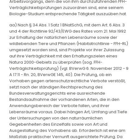
Arbeitsvorgangs, dem die von ihm durchzuführenden FFH-
Verträglichkeitsprüfungen zuzuordnen sind, eine seinem
Biologie-Studium entsprechende Tätigkeit auszuüben hat.
aa) Nach § 34 Abs. 1 Satz 1 BNatSchG, mit dem Art. 6 Abs. 3
und 4 der Richtlinie 92/43/EWG des Rates vom 21. Mai 1992
zur Erhaltung der natürlichen Lebensräume sowie der
wildlebenden Tiere und Pflanzen (Habitatrichtlinie - FFH-RL)
umgesetzt worden sind, sind Projekte vor ihrer Zulassung
auf ihre Verträglichkeit mit den Erhaltungszielen eines
Natura 2000-Gebiets zu überprüfen (sog. FFH-
Verträglichkeitsprüfung) (vgl. BVerwG 6. November 2012 - 9
A 17.11 - Rn. 20, BVerwGE 145, 40). Die Prüfung, ob ein
Vorhaben gegen artenschutzrechtliche Verbote verstößt,
setzt nach der ständigen Rechtsprechung des
Bundesverwaltungsgerichts eine ausreichende
Bestandsaufnahme der vorhandenen Arten, die in den
Anwendungsbereich der Verbote fallen, und ihrer
Lebensräume voraus. Dabei hängen Art, Umfang und Tiefe
der Untersuchungen von den naturräumlichen
Gegebenheiten des Einzelfalls sowie von Art und
Ausgestaltung des Vorhabens ab. Erforderlich ist eine am
Maßstab praktischer Vernunft ausgerichtete Prüfung. Da