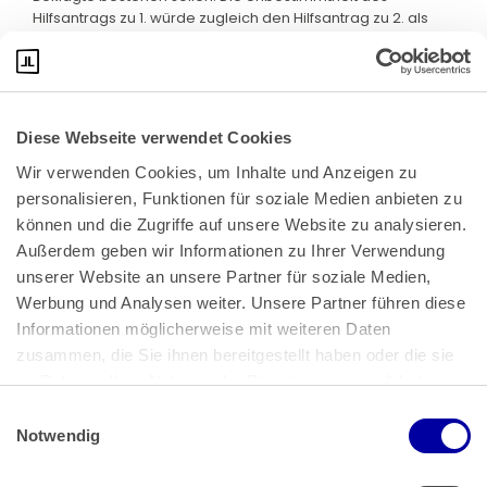
Hilfsantrags zu 1. würde zugleich den Hilfsantrag zu 2. als
dessen Annex betreffen. Hinsichtlich des Hilfsantrags zu 3.
ist derzeit kein Feststellungsinteresse nach § 256 Abs. 1 ZPO
erkennbar. Der Kläger könnte seinen Anspruch unschwer
durch Leistungsklage geltend machen. Die begehrte
Feststellung bezieht sich lediglich auf eine Zahlungsposition
Diese Webseite verwendet Cookies
aus dem Jahr 2017.
Wir verwenden Cookies, um Inhalte und Anzeigen zu 
personalisieren, Funktionen für soziale Medien anbieten zu 
können und die Zugriffe auf unsere Website zu analysieren. 
Außerdem geben wir Informationen zu Ihrer Verwendung 
unserer Website an unsere Partner für soziale Medien, 
Werbung und Analysen weiter. Unsere Partner führen diese 
Informationen möglicherweise mit weiteren Daten 
zusammen, die Sie ihnen bereitgestellt haben oder die sie 
im Rahmen Ihrer Nutzung der Dienste gesammelt haben.
Bundeskanzlerplatz 2
Einwilligungsauswahl
53113 Bonn
Impressum
 | 
Datenschutz
Notwendig
Pressemitteilungen
AGB
|