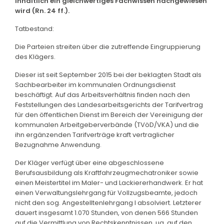
inhaltlich ein gleichwertiges Fachwissen nachgewiesen
wird (Rn. 24 ff.).
Tatbestand:
Die Parteien streiten über die zutreffende Eingruppierung
des Klägers.
Dieser ist seit September 2015 bei der beklagten Stadt als
Sachbearbeiter im kommunalen Ordnungsdienst
beschäftigt. Auf das Arbeitsverhältnis finden nach den
Feststellungen des Landesarbeitsgerichts der Tarifvertrag
für den öffentlichen Dienst im Bereich der Vereinigung der
kommunalen Arbeitgeberverbände (TVöD/VKA) und die
ihn ergänzenden Tarifverträge kraft vertraglicher
Bezugnahme Anwendung.
Der Kläger verfügt über eine abgeschlossene
Berufsausbildung als Kraftfahrzeugmechatroniker sowie
einen Meistertitel im Maler- und Lackiererhandwerk. Er hat
einen Verwaltungslehrgang für Vollzugsbeamte, jedoch
nicht den sog. Angestelltenlehrgang I absolviert. Letzterer
dauert insgesamt 1.070 Stunden, von denen 566 Stunden
auf die Vermittlung von Rechtskenntnissen, ua. auf den