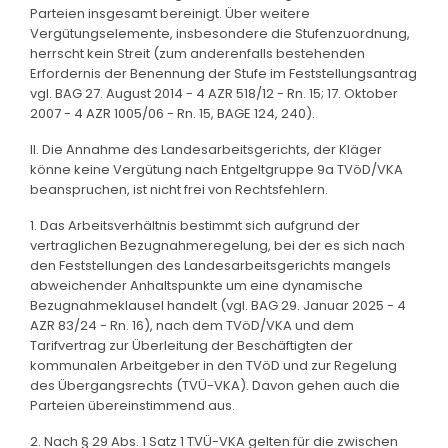
Parteien insgesamt bereinigt. Über weitere
Vergütungselemente, insbesondere die Stufenzuordnung,
herrscht kein Streit (zum anderenfalls bestehenden
Erfordernis der Benennung der Stufe im Feststellungsantrag
vgl. BAG 27. August 2014 - 4 AZR 518/12 - Rn. 15; 17. Oktober
2007 - 4 AZR 1005/06 - Rn. 15, BAGE 124, 240).
II. Die Annahme des Landesarbeitsgerichts, der Kläger
könne keine Vergütung nach Entgeltgruppe 9a TVöD/VKA
beanspruchen, ist nicht frei von Rechtsfehlern.
1. Das Arbeitsverhältnis bestimmt sich aufgrund der
vertraglichen Bezugnahmeregelung, bei der es sich nach
den Feststellungen des Landesarbeitsgerichts mangels
abweichender Anhaltspunkte um eine dynamische
Bezugnahmeklausel handelt (vgl. BAG 29. Januar 2025 - 4
AZR 83/24 - Rn. 16), nach dem TVöD/VKA und dem
Tarifvertrag zur Überleitung der Beschäftigten der
kommunalen Arbeitgeber in den TVöD und zur Regelung
des Übergangsrechts (TVÜ-VKA). Davon gehen auch die
Parteien übereinstimmend aus.
2. Nach § 29 Abs. 1 Satz 1 TVÜ-VKA gelten für die zwischen