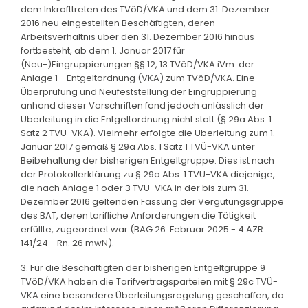
dem Inkrafttreten des TVöD/VKA und dem 31. Dezember
2016 neu eingestellten Beschäftigten, deren
Arbeitsverhältnis über den 31. Dezember 2016 hinaus
fortbesteht, ab dem 1. Januar 2017 für
(Neu-)Eingruppierungen §§ 12, 13 TVöD/VKA iVm. der
Anlage 1 - Entgeltordnung (VKA) zum TVöD/VKA. Eine
Überprüfung und Neufeststellung der Eingruppierung
anhand dieser Vorschriften fand jedoch anlässlich der
Überleitung in die Entgeltordnung nicht statt (§ 29a Abs. 1
Satz 2 TVÜ-VKA). Vielmehr erfolgte die Überleitung zum 1.
Januar 2017 gemäß § 29a Abs. 1 Satz 1 TVÜ-VKA unter
Beibehaltung der bisherigen Entgeltgruppe. Dies ist nach
der Protokollerklärung zu § 29a Abs. 1 TVÜ-VKA diejenige,
die nach Anlage 1 oder 3 TVÜ-VKA in der bis zum 31.
Dezember 2016 geltenden Fassung der Vergütungsgruppe
des BAT, deren tarifliche Anforderungen die Tätigkeit
erfüllte, zugeordnet war (BAG 26. Februar 2025 - 4 AZR
141/24 - Rn. 26 mwN).
3. Für die Beschäftigten der bisherigen Entgeltgruppe 9
TVöD/VKA haben die Tarifvertragsparteien mit § 29c TVÜ-
VKA eine besondere Überleitungsregelung geschaffen, da