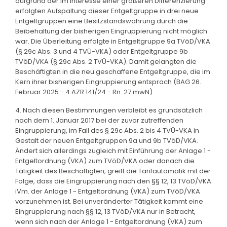
aufgrund der im Interesse einer größeren Differenzierung
erfolgten Aufspaltung dieser Entgeltgruppe in drei neue
Entgeltgruppen eine Besitzstandswahrung durch die
Beibehaltung der bisherigen Eingruppierung nicht möglich
war. Die Überleitung erfolgte in Entgeltgruppe 9a TVöD/VKA
(§ 29c Abs. 3 und 4 TVÜ-VKA) oder Entgeltgruppe 9b
TVöD/VKA (§ 29c Abs. 2 TVÜ-VKA). Damit gelangten die
Beschäftigten in die neu geschaffene Entgeltgruppe, die im
Kern ihrer bisherigen Eingruppierung entsprach (BAG 26.
Februar 2025 - 4 AZR 141/24 - Rn. 27 mwN).
4. Nach diesen Bestimmungen verbleibt es grundsätzlich
nach dem 1. Januar 2017 bei der zuvor zutreffenden
Eingruppierung, im Fall des § 29c Abs. 2 bis 4 TVÜ-VKA in
Gestalt der neuen Entgeltgruppen 9a und 9b TVöD/VKA.
Ändert sich allerdings zugleich mit Einführung der Anlage 1 -
Entgeltordnung (VKA) zum TVöD/VKA oder danach die
Tätigkeit des Beschäftigten, greift die Tarifautomatik mit der
Folge, dass die Eingruppierung nach den §§ 12, 13 TVöD/VKA
iVm. der Anlage 1 - Entgeltordnung (VKA) zum TVöD/VKA
vorzunehmen ist. Bei unveränderter Tätigkeit kommt eine
Eingruppierung nach §§ 12, 13 TVöD/VKA nur in Betracht,
wenn sich nach der Anlage 1 - Entgeltordnung (VKA) zum