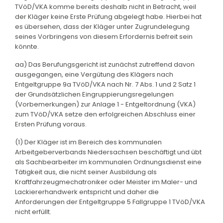
TVöD/VKA komme bereits deshalb nicht in Betracht, weil
der Kläger keine Erste Prüfung abgelegt habe. Hierbei hat
es übersehen, dass der Kläger unter Zugrundelegung
seines Vorbringens von diesem Erfordernis befreit sein
könnte.
aa) Das Berufungsgericht ist zunächst zutreffend davon
ausgegangen, eine Vergütung des Klägers nach
Entgeltgruppe 9a TVöD/VKA nach Nr. 7 Abs. 1 und 2 Satz 1
der Grundsätzlichen Eingruppierungsregelungen
(Vorbemerkungen) zur Anlage 1 - Entgeltordnung (VKA)
zum TVöD/VKA setze den erfolgreichen Abschluss einer
Ersten Prüfung voraus.
(1) Der Kläger ist im Bereich des kommunalen
Arbeitgeberverbands Niedersachsen beschäftigt und übt
als Sachbearbeiter im kommunalen Ordnungsdienst eine
Tätigkeit aus, die nicht seiner Ausbildung als
Kraftfahrzeugmechatroniker oder Meister im Maler- und
Lackiererhandwerk entspricht und daher die
Anforderungen der Entgeltgruppe 5 Fallgruppe 1 TVöD/VKA
nicht erfüllt.