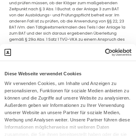
und prüfen müssen, ob der Kläger zum maßgebenden
Zeitpunkt nach § 3 Abs. 1 Buchst. a der Anlage 3 zum BAT
von der Ausbildungs- und Prüfungspflicht befreit war. Im
anderen Fall ist zu prüfen, ob die Anwendung von §§ 22, 23
BAT iVm. den Tätigkeitsmerkmalen des Teils I der Anlage 1a
zum BAT und der sich daraus ergebenden Überleitung
gemäß § 29a Abs. 1 Satz 1 TVÜ-VKA zu einem Anspruch des
Klägers auf die begehrte Vergütung führt.
Diese Webseite verwendet Cookies
Wir verwenden Cookies, um Inhalte und Anzeigen zu 
personalisieren, Funktionen für soziale Medien anbieten zu 
können und die Zugriffe auf unsere Website zu analysieren. 
Außerdem geben wir Informationen zu Ihrer Verwendung 
unserer Website an unsere Partner für soziale Medien, 
Bundeskanzlerplatz 2
Werbung und Analysen weiter. Unsere Partner führen diese 
53113 Bonn
Informationen möglicherweise mit weiteren Daten 
zusammen, die Sie ihnen bereitgestellt haben oder die sie 
Pressemitteilungen
AGB
|