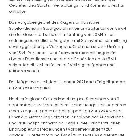
Gebieten des Staats-, Verwaltungs- und Kommunalrechts
entfallen.
Das Aufgabengebiet des Klägers umfasst den
Streifendienst im Stadtgebiet mit einem Zeitanteil von 55 vH
an der Gesamtarbeitszeit. Im Umfang von 20 vH fallen
ordnungsbehördliche Aufgaben mit Sachverhaltsermittlung
sowie ggf. sofortige Vollzugsmaßnahmen und im Umfang
von 15 vH Personen- und Sachverhaltsermittlungen für
diverse Fachdienste und andere Behörden an. Je 5 vH
seiner Arbeitszeit entfallen auf Vollzugsaufgaben und
Rufbereitschaft.
Der Kläger wird seit dem 1. Januar 2021 nach Entgeltgruppe
8 TVöD/VKA vergütet.
Nach erfolgloser Geltendmachung mit Schreiben vom 9.
September 2023 verfolgt er mit seiner Klage sein Begehren
einer Vergütung nach Entgeltgruppe 9a TVöD/VKA weiter.
Er hat die Auffassung vertreten, er sei von der Ausbildungs-
und Prüfungspflicht nach Nr. 7 Abs. 6 der Grundsätzlichen
Eingruppierungsregelungen (Vorbemerkungen) zur
Anlage 1 - Entgeltordnung (VKA) zum TVöD/VKA befreit. Die