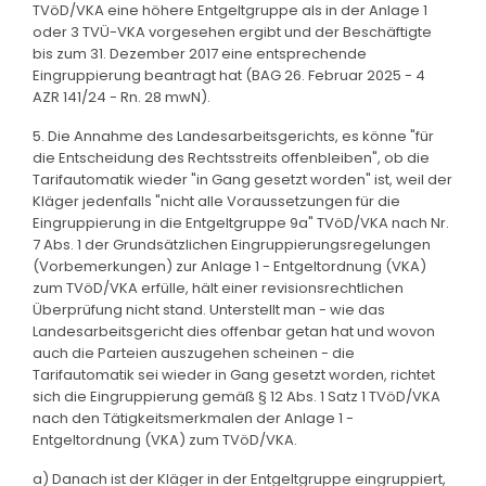
TVöD/VKA eine höhere Entgeltgruppe als in der Anlage 1
oder 3 TVÜ-VKA vorgesehen ergibt und der Beschäftigte
bis zum 31. Dezember 2017 eine entsprechende
Eingruppierung beantragt hat (BAG 26. Februar 2025 - 4
AZR 141/24 - Rn. 28 mwN).
5. Die Annahme des Landesarbeitsgerichts, es könne "für
die Entscheidung des Rechtsstreits offenbleiben", ob die
Tarifautomatik wieder "in Gang gesetzt worden" ist, weil der
Kläger jedenfalls "nicht alle Voraussetzungen für die
Eingruppierung in die Entgeltgruppe 9a" TVöD/VKA nach Nr.
7 Abs. 1 der Grundsätzlichen Eingruppierungsregelungen
(Vorbemerkungen) zur Anlage 1 - Entgeltordnung (VKA)
zum TVöD/VKA erfülle, hält einer revisionsrechtlichen
Überprüfung nicht stand. Unterstellt man - wie das
Landesarbeitsgericht dies offenbar getan hat und wovon
auch die Parteien auszugehen scheinen - die
Tarifautomatik sei wieder in Gang gesetzt worden, richtet
sich die Eingruppierung gemäß § 12 Abs. 1 Satz 1 TVöD/VKA
nach den Tätigkeitsmerkmalen der Anlage 1 -
Entgeltordnung (VKA) zum TVöD/VKA.
a) Danach ist der Kläger in der Entgeltgruppe eingruppiert,