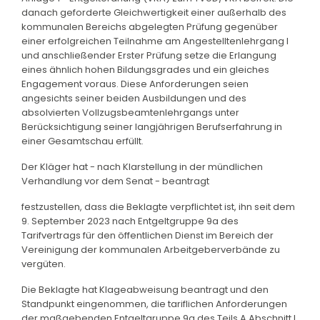
danach geforderte Gleichwertigkeit einer außerhalb des
kommunalen Bereichs abgelegten Prüfung gegenüber
einer erfolgreichen Teilnahme am Angestelltenlehrgang I
und anschließender Erster Prüfung setze die Erlangung
eines ähnlich hohen Bildungsgrades und ein gleiches
Engagement voraus. Diese Anforderungen seien
angesichts seiner beiden Ausbildungen und des
absolvierten Vollzugsbeamtenlehrgangs unter
Berücksichtigung seiner langjährigen Berufserfahrung in
einer Gesamtschau erfüllt.
Der Kläger hat - nach Klarstellung in der mündlichen
Verhandlung vor dem Senat - beantragt
festzustellen, dass die Beklagte verpflichtet ist, ihn seit dem
9. September 2023 nach Entgeltgruppe 9a des
Tarifvertrags für den öffentlichen Dienst im Bereich der
Vereinigung der kommunalen Arbeitgeberverbände zu
vergüten.
Die Beklagte hat Klageabweisung beantragt und den
Standpunkt eingenommen, die tariflichen Anforderungen
der maßgebenden Entgeltgruppe 9a des Teils A Abschnitt I