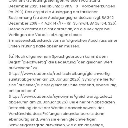
Clemens/Scheuring/Steingen/Wiese TVöD Stand
Dezember 2025 Teil IIIb EntgO VKA - 0 - Vorbemerkungen
Rn. 290). Das ergibt die Auslegung der tariflichen
Bestimmung (zu den Auslegungsgrundsätzen vgl. BAG 12.
Dezember 2018 - 4 AZR 147/17 - Rn. 35 mwN, BAGE 164, 326).
Deshalb kommt es nicht darauf an, ob die Beklagte bei
Vorliegen der Voraussetzungen dieses
Ermessenstatbestands vom erfolgreichen Abschluss einer
Ersten Prüfung hätte absehen müssen.
(a) Nach allgemeinem Sprachgebrauch kommt dem
Begriff "gleichwertig" die Bedeutung "den gleichen Wert
aufweisend" zu
(https://www.duden.de/rechtschreibung/gleichwertig,
zuletzt abgerufen am 20. Januar 2026). Synonyme hierfür
sind "auf einer/auf der gleichen Stufe stehend, ebenbürtig,
entsprechend"
(https://www.duden.de/synonyme/gleichwertig, zuletzt
abgerufen am 20. Januar 2026). Bei einer rein abstrakten
Betrachtung deckt der Wortlaut danach sowohl das
Verständnis, dass Prüfungen einander bereits dann
ebenbürtig sind, wenn sie einen gleichwertigen
Schwierigkeitsgrad aufweisen, wie auch dasjenige,