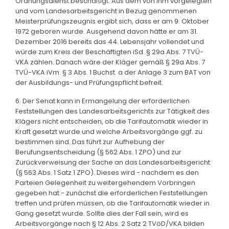
Ordnungsdienst beschäftigt. Aus dem von ihm vorgelegten
und vom Landesarbeitsgericht in Bezug genommenen
Meisterprüfungszeugnis ergibt sich, dass er am 9. Oktober
1972 geboren wurde. Ausgehend davon hätte er am 31.
Dezember 2016 bereits das 44. Lebensjahr vollendet und
würde zum Kreis der Beschäftigten iSd. § 29a Abs. 7 TVÜ-
VKA zählen. Danach wäre der Kläger gemäß § 29a Abs. 7
TVÜ-VKA iVm. § 3 Abs. 1 Buchst. a der Anlage 3 zum BAT von
der Ausbildungs- und Prüfungspflicht befreit.
6. Der Senat kann in Ermangelung der erforderlichen
Feststellungen des Landesarbeitsgerichts zur Tätigkeit des
Klägers nicht entscheiden, ob die Tarifautomatik wieder in
Kraft gesetzt wurde und welche Arbeitsvorgänge ggf. zu
bestimmen sind. Das führt zur Aufhebung der
Berufungsentscheidung (§ 562 Abs. 1 ZPO) und zur
Zurückverweisung der Sache an das Landesarbeitsgericht
(§ 563 Abs. 1 Satz 1 ZPO). Dieses wird - nachdem es den
Parteien Gelegenheit zu weitergehendem Vorbringen
gegeben hat - zunächst die erforderlichen Feststellungen
treffen und prüfen müssen, ob die Tarifautomatik wieder in
Gang gesetzt wurde. Sollte dies der Fall sein, wird es
Arbeitsvorgänge nach § 12 Abs. 2 Satz 2 TVöD/VKA bilden