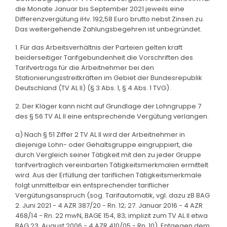
die Monate Januar bis September 2021 jeweils eine
Differenzvergütung iHv. 192,58 Euro brutto nebst Zinsen zu.
Das weitergehende Zahlungsbegehren ist unbegründet.
1. Für das Arbeitsverhältnis der Parteien gelten kraft
beiderseitiger Tarifgebundenheit die Vorschriften des
Tarifvertrags für die Arbeitnehmer bei den
Stationierungsstreitkräften im Gebiet der Bundesrepublik
Deutschland (TV AL II) (§ 3 Abs. 1, § 4 Abs. 1 TVG).
2. Der Kläger kann nicht auf Grundlage der Lohngruppe 7
des § 56 TV AL II eine entsprechende Vergütung verlangen.
a) Nach § 51 Ziffer 2 TV AL II wird der Arbeitnehmer in
diejenige Lohn- oder Gehaltsgruppe eingruppiert, die
durch Vergleich seiner Tätigkeit mit den zu jeder Gruppe
tarifvertraglich vereinbarten Tätigkeitsmerkmalen ermittelt
wird. Aus der Erfüllung der tariflichen Tätigkeitsmerkmale
folgt unmittelbar ein entsprechender tariflicher
Vergütungsanspruch (sog. Tarifautomatik, vgl. dazu zB BAG
2. Juni 2021 - 4 AZR 387/20 - Rn. 12; 27. Januar 2016 - 4 AZR
468/14 - Rn. 22 mwN, BAGE 154, 83; implizit zum TV AL II etwa
BAG 23. August 2006 - 4 AZR 410/05 - Rn. 10). Entgegen dem