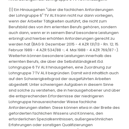
(1) Ein Hinausgehen "über die fachlichen Anforderungen
der Lohngruppe 6" TV AL II kann nicht nur dann vorliegen,
wenn der Arbeiter Tätigkeiten ausführt, die nicht zum
Berufsbild des von ihm erlernten Berufs gehören, sondern
auch dann, wenn er in seinem Beruf besondere Leistungen
erbringt und hierbei erhöhten Anforderungen gerecht zu
werden hat (BAG 9. Dezember 2015 - 4 AZR 131/13 - Rn. 12; 15.
Februar 1989 - 4 AZR 534/88 -; 4. Mai 1988 - 4 AZR 769/87 -).
Weiterhin können besondere Leistungen innerhalb des
erlernten Berufs, die über die Selbstständigkeit iSd.
Lohngruppe 6 TV AL II hinausgehen, eine Zuordnung zur
Lohngruppe 7 TV AL II begründen. Damit wird inhaltlich auch
auf den Schwierigkeitsgrad der ausgeführten Arbeiten
abgestellt. Unter schwierigen Aufgaben in diesem Sinne
sind solche zu verstehen, die in herausgehobener und über
die entsprechenden Erfordernisse der niedrigeren
Lohngruppe hinausreichender Weise fachliche
Anforderungen stellen. Diese können etwa in der Breite des
geforderten fachlichen Wissens und Könnens, den
erforderlichen Spezialkenntnissen, außergewöhnlichen
Erfahrungen oder sonstigen Qualifizierungen