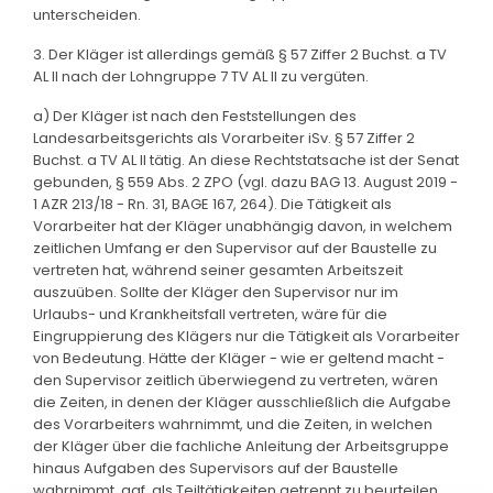
unterscheiden.
3. Der Kläger ist allerdings gemäß § 57 Ziffer 2 Buchst. a TV
AL II nach der Lohngruppe 7 TV AL II zu vergüten.
a) Der Kläger ist nach den Feststellungen des
Landesarbeitsgerichts als Vorarbeiter iSv. § 57 Ziffer 2
Buchst. a TV AL II tätig. An diese Rechtstatsache ist der Senat
gebunden, § 559 Abs. 2 ZPO (vgl. dazu BAG 13. August 2019 -
1 AZR 213/18 - Rn. 31, BAGE 167, 264). Die Tätigkeit als
Vorarbeiter hat der Kläger unabhängig davon, in welchem
zeitlichen Umfang er den Supervisor auf der Baustelle zu
vertreten hat, während seiner gesamten Arbeitszeit
auszuüben. Sollte der Kläger den Supervisor nur im
Urlaubs- und Krankheitsfall vertreten, wäre für die
Eingruppierung des Klägers nur die Tätigkeit als Vorarbeiter
von Bedeutung. Hätte der Kläger - wie er geltend macht -
den Supervisor zeitlich überwiegend zu vertreten, wären
die Zeiten, in denen der Kläger ausschließlich die Aufgabe
des Vorarbeiters wahrnimmt, und die Zeiten, in welchen
der Kläger über die fachliche Anleitung der Arbeitsgruppe
hinaus Aufgaben des Supervisors auf der Baustelle
wahrnimmt, ggf. als Teiltätigkeiten getrennt zu beurteilen