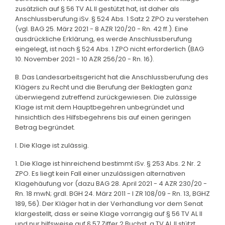
zusätzlich auf § 56 TV AL II gestützt hat, ist daher als
Anschlussberufung iSv. § 524 Abs. 1 Satz 2 ZPO zu verstehen
(vgl. BAG 25. März 2021 - 8 AZR 120/20 - Rn. 42 ff.). Eine
ausdrückliche Erklärung, es werde Anschlussberufung
eingelegt, ist nach § 524 Abs. 1 ZPO nicht erforderlich (BAG
10. November 2021 - 10 AZR 256/20 - Rn. 16).
B. Das Landesarbeitsgericht hat die Anschlussberufung des
Klägers zu Recht und die Berufung der Beklagten ganz
überwiegend zutreffend zurückgewiesen. Die zulässige
Klage ist mit dem Hauptbegehren unbegründet und
hinsichtlich des Hilfsbegehrens bis auf einen geringen
Betrag begründet.
I. Die Klage ist zulässig.
1. Die Klage ist hinreichend bestimmt iSv. § 253 Abs. 2 Nr. 2
ZPO. Es liegt kein Fall einer unzulässigen alternativen
Klagehäufung vor (dazu BAG 28. April 2021 - 4 AZR 230/20 -
Rn. 18 mwN; grdl. BGH 24. März 2011 - I ZR 108/09 - Rn. 13, BGHZ
189, 56). Der Kläger hat in der Verhandlung vor dem Senat
klargestellt, dass er seine Klage vorrangig auf § 56 TV AL II
und nur hilfsweise auf § 57 Ziffer 2 Buchst. a TV AL II stützt.