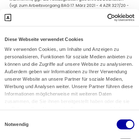
(vgl. zum Arbeitsvorgang BAG 17. März 2021 - 4 AZR 327/20 -
Rn. 19 ff.). Dies änderte aber nichts daran, dass dem Kläger
nach den nicht angegriffenen Feststellungen des
Landesarbeitsgerichts die Tätigkeit als Vorarbeiter
während der gesamten Dauer seiner Arbeitszeit
zugewiesen ist. Er muss während seiner gesamten
Diese Webseite verwendet Cookies
Arbeitszeit damit rechnen, die Vorarbeitertätigkeit ausüben
zu müssen.
Wir verwenden Cookies, um Inhalte und Anzeigen zu 
personalisieren, Funktionen für soziale Medien anbieten zu 
b) Der Kläger ist wie der höchst eingruppierte Arbeiter
können und die Zugriffe auf unsere Website zu analysieren. 
seiner Arbeitsgruppe - der Arbeitnehmer V - in Lohngruppe
Außerdem geben wir Informationen zu Ihrer Verwendung 
7 TV AL II eingruppiert.
unserer Website an unsere Partner für soziale Medien, 
aa) Eine Arbeitsgruppe iSv. § 57 Ziffer 2 Buchst. a TV AL II ist
Werbung und Analysen weiter. Unsere Partner führen diese 
die Gruppe von Personen, die gemeinsam unter der
Informationen möglicherweise mit weiteren Daten 
Leitung eines Vorarbeiters eine Aufgabe erledigt.
zusammen, die Sie ihnen bereitgestellt haben oder die sie 
(1) Der Tarifvertrag definiert den Begriff "Arbeitsgruppe"
im Rahmen Ihrer Nutzung der Dienste gesammelt haben.
nicht. Bei der Auslegung ist anzunehmen, dass ein Begriff in
Einwilligungsauswahl
dem Sinne verwendet wird, der dem allgemeinen
Impressum
 | 
Datenschutz
Notwendig
Sprachgebrauch und dem der beteiligten Kreise entspricht,
wenn nicht sichere Anhaltspunkte für eine abweichende
Auslegung gegeben sind (BAG 16. August 2023 - 4 AZR