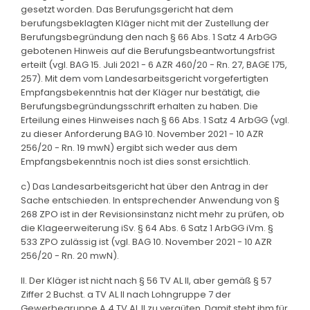
gesetzt worden. Das Berufungsgericht hat dem
berufungsbeklagten Kläger nicht mit der Zustellung der
Berufungsbegründung den nach § 66 Abs. 1 Satz 4 ArbGG
gebotenen Hinweis auf die Berufungsbeantwortungsfrist
erteilt (vgl. BAG 15. Juli 2021 - 6 AZR 460/20 - Rn. 27, BAGE 175,
257). Mit dem vom Landesarbeitsgericht vorgefertigten
Empfangsbekenntnis hat der Kläger nur bestätigt, die
Berufungsbegründungsschrift erhalten zu haben. Die
Erteilung eines Hinweises nach § 66 Abs. 1 Satz 4 ArbGG (vgl.
zu dieser Anforderung BAG 10. November 2021 - 10 AZR
256/20 - Rn. 19 mwN) ergibt sich weder aus dem
Empfangsbekenntnis noch ist dies sonst ersichtlich.
c) Das Landesarbeitsgericht hat über den Antrag in der
Sache entschieden. In entsprechender Anwendung von §
268 ZPO ist in der Revisionsinstanz nicht mehr zu prüfen, ob
die Klageerweiterung iSv. § 64 Abs. 6 Satz 1 ArbGG iVm. §
533 ZPO zulässig ist (vgl. BAG 10. November 2021 - 10 AZR
256/20 - Rn. 20 mwN).
II. Der Kläger ist nicht nach § 56 TV AL II, aber gemäß § 57
Ziffer 2 Buchst. a TV AL II nach Lohngruppe 7 der
Gewerbegruppe A 4 TV AL II zu vergüten. Damit steht ihm für