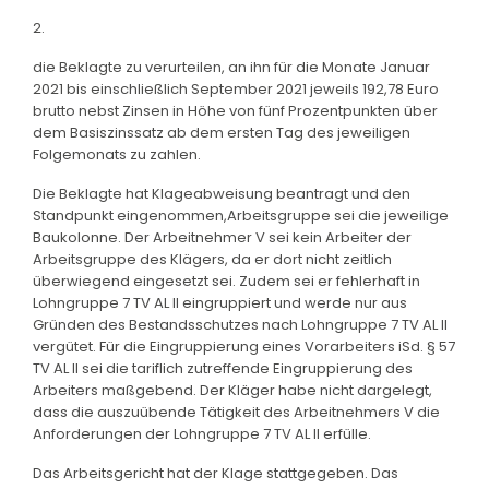
2.
die Beklagte zu verurteilen, an ihn für die Monate Januar
2021 bis einschließlich September 2021 jeweils 192,78 Euro
brutto nebst Zinsen in Höhe von fünf Prozentpunkten über
dem Basiszinssatz ab dem ersten Tag des jeweiligen
Folgemonats zu zahlen.
Die Beklagte hat Klageabweisung beantragt und den
Standpunkt eingenommen,Arbeitsgruppe sei die jeweilige
Baukolonne. Der Arbeitnehmer V sei kein Arbeiter der
Arbeitsgruppe des Klägers, da er dort nicht zeitlich
überwiegend eingesetzt sei. Zudem sei er fehlerhaft in
Lohngruppe 7 TV AL II eingruppiert und werde nur aus
Gründen des Bestandsschutzes nach Lohngruppe 7 TV AL II
vergütet. Für die Eingruppierung eines Vorarbeiters iSd. § 57
TV AL II sei die tariflich zutreffende Eingruppierung des
Arbeiters maßgebend. Der Kläger habe nicht dargelegt,
dass die auszuübende Tätigkeit des Arbeitnehmers V die
Anforderungen der Lohngruppe 7 TV AL II erfülle.
Das Arbeitsgericht hat der Klage stattgegeben. Das