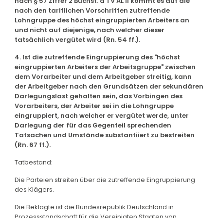
nach § 57 Ziffer 2 Buchst. a TV AL II kommt es auf die
nach den tariflichen Vorschriften zutreffende
Lohngruppe des höchst eingruppierten Arbeiters an
und nicht auf diejenige, nach welcher dieser
tatsächlich vergütet wird (Rn. 54 ff.).
4. Ist die zutreffende Eingruppierung des "höchst
eingruppierten Arbeiters der Arbeitsgruppe" zwischen
dem Vorarbeiter und dem Arbeitgeber streitig, kann
der Arbeitgeber nach den Grundsätzen der sekundären
Darlegungslast gehalten sein, das Vorbingen des
Vorarbeiters, der Arbeiter sei in die Lohngruppe
eingruppiert, nach welcher er vergütet werde, unter
Darlegung der für das Gegenteil sprechenden
Tatsachen und Umstände substantiiert zu bestreiten
(Rn. 67 ff.).
Tatbestand:
Die Parteien streiten über die zutreffende Eingruppierung
des Klägers.
Die Beklagte ist die Bundesrepublik Deutschland in
Prozessstandschaft für die Vereinigten Staaten von