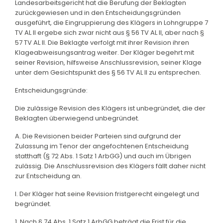
Landesarbeitsgericht hat die Berufung der Beklagten
zurückgewiesen und in den Entscheidungsgründen
ausgeführt, die Eingruppierung des Klägers in Lohngruppe 7
TV AL II ergebe sich zwar nicht aus § 56 TV AL II, aber nach §
57 TV AL II. Die Beklagte verfolgt mit ihrer Revision ihren
Klageabweisungsantrag weiter. Der Kläger begehrt mit
seiner Revision, hilfsweise Anschlussrevision, seiner Klage
unter dem Gesichtspunkt des § 56 TV AL II zu entsprechen.
Entscheidungsgründe:
Die zulässige Revision des Klägers ist unbegründet, die der
Beklagten überwiegend unbegründet.
A. Die Revisionen beider Parteien sind aufgrund der
Zulassung im Tenor der angefochtenen Entscheidung
statthaft (§ 72 Abs. 1 Satz 1 ArbGG) und auch im Übrigen
zulässig. Die Anschlussrevision des Klägers fällt daher nicht
zur Entscheidung an.
I. Der Kläger hat seine Revision fristgerecht eingelegt und
begründet.
1. Nach § 74 Abs. 1 Satz 1 ArbGG beträgt die Frist für die