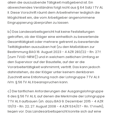
allein die auszuübende Tätigkeit maßgebend ist. Ein
abweichendes Verständnis folgt nicht aus § 64 Satz 1 TV AL
II. Diese Vorschrift räumt dem Arbeitnehmer lediglich die
Möglichkeit ein, die vom Arbeitgeber angenommene
Eingruppierung überprüfen zu lassen.
b) Das Landesarbeitsgericht hat keine Feststellungen
getroffen, ob der Kläger eine einheitlich zu bewertende
Gesamttätigkeit oder mehrere getrennt zu bewertende
Teiltätigkeiten auszuüben hat (zu den Maßstäben zur
Bestimmung BAG 16. August 2023 - 4 AZR 283/22 - Rn. 27 f.
[zum TVöD-NRW]) und in welchem zeitlichen Umfang er
den Supervisor auf der Baustelle, auf der er die
Vorarbeitertätigkeit wahrnimmt, vertritt. Das kann jedoch
dahinstehen, da der Kläger unter keinem denkbaren
Zuschnitt eine Entlohnung nach der Lohngruppe 7 TV AL II
iVm. § 56 TV AL II beanspruchen kann.
c) Die tariflichen Anforderungen der Ausgangslohngruppe
6 des § 56 TV AL II, auf denen die Merkmale der Lohngruppe
7 TV AL II aufbauen (sh. dazu BAG 9. Dezember 2015 - 4 AZR
131/13 - Rn. 22; 27. August 2008 - 4 AZR 534/07 - Rn. 17 mwN),
liegen vor. Das Landesarbeitsgericht konnte sich auf eine