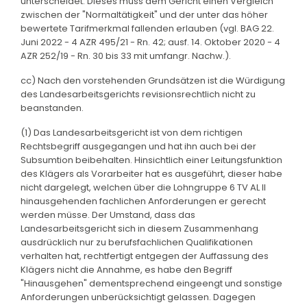
unterscheidet. Dieses muss dem Gericht einen Vergleich
zwischen der "Normaltätigkeit" und der unter das höher
bewertete Tarifmerkmal fallenden erlauben (vgl. BAG 22.
Juni 2022 - 4 AZR 495/21 - Rn. 42; ausf. 14. Oktober 2020 - 4
AZR 252/19 - Rn. 30 bis 33 mit umfangr. Nachw.).
cc) Nach den vorstehenden Grundsätzen ist die Würdigung
des Landesarbeitsgerichts revisionsrechtlich nicht zu
beanstanden.
(1) Das Landesarbeitsgericht ist von dem richtigen
Rechtsbegriff ausgegangen und hat ihn auch bei der
Subsumtion beibehalten. Hinsichtlich einer Leitungsfunktion
des Klägers als Vorarbeiter hat es ausgeführt, dieser habe
nicht dargelegt, welchen über die Lohngruppe 6 TV AL II
hinausgehenden fachlichen Anforderungen er gerecht
werden müsse. Der Umstand, dass das
Landesarbeitsgericht sich in diesem Zusammenhang
ausdrücklich nur zu berufsfachlichen Qualifikationen
verhalten hat, rechtfertigt entgegen der Auffassung des
Klägers nicht die Annahme, es habe den Begriff
"Hinausgehen" dementsprechend eingeengt und sonstige
Anforderungen unberücksichtigt gelassen. Dagegen