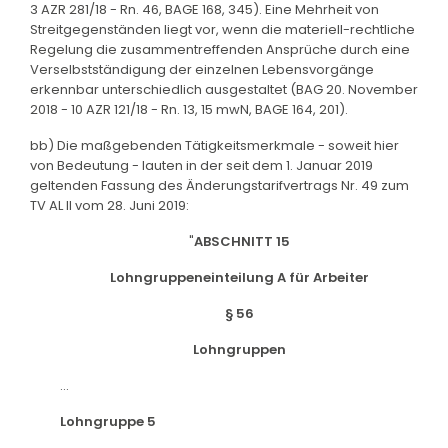
3 AZR 281/18 - Rn. 46, BAGE 168, 345). Eine Mehrheit von
Streitgegenständen liegt vor, wenn die materiell-rechtliche
Regelung die zusammentreffenden Ansprüche durch eine
Verselbstständigung der einzelnen Lebensvorgänge
erkennbar unterschiedlich ausgestaltet (BAG 20. November
2018 - 10 AZR 121/18 - Rn. 13, 15 mwN, BAGE 164, 201).
bb) Die maßgebenden Tätigkeitsmerkmale - soweit hier
von Bedeutung - lauten in der seit dem 1. Januar 2019
geltenden Fassung des Änderungstarifvertrags Nr. 49 zum
TV AL II vom 28. Juni 2019:
"
ABSCHNITT 15
Lohngruppeneinteilung A für Arbeiter
§ 56
Lohngruppen
...
Lohngruppe 5