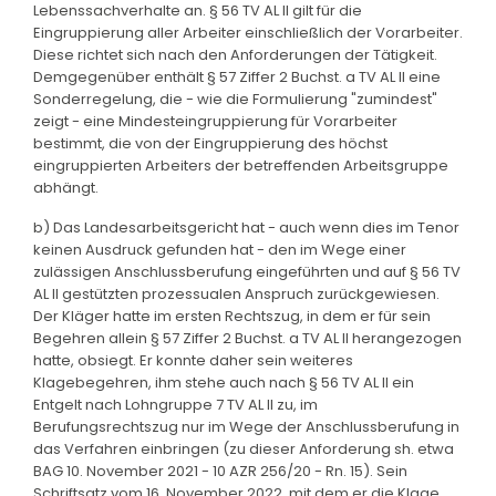
Lebenssachverhalte an. § 56 TV AL II gilt für die
Eingruppierung aller Arbeiter einschließlich der Vorarbeiter.
Diese richtet sich nach den Anforderungen der Tätigkeit.
Demgegenüber enthält § 57 Ziffer 2 Buchst. a TV AL II eine
Sonderregelung, die - wie die Formulierung "zumindest"
zeigt - eine Mindesteingruppierung für Vorarbeiter
bestimmt, die von der Eingruppierung des höchst
eingruppierten Arbeiters der betreffenden Arbeitsgruppe
abhängt.
b) Das Landesarbeitsgericht hat - auch wenn dies im Tenor
keinen Ausdruck gefunden hat - den im Wege einer
zulässigen Anschlussberufung eingeführten und auf § 56 TV
AL II gestützten prozessualen Anspruch zurückgewiesen.
Der Kläger hatte im ersten Rechtszug, in dem er für sein
Begehren allein § 57 Ziffer 2 Buchst. a TV AL II herangezogen
hatte, obsiegt. Er konnte daher sein weiteres
Klagebegehren, ihm stehe auch nach § 56 TV AL II ein
Entgelt nach Lohngruppe 7 TV AL II zu, im
Berufungsrechtszug nur im Wege der Anschlussberufung in
das Verfahren einbringen (zu dieser Anforderung sh. etwa
BAG 10. November 2021 - 10 AZR 256/20 - Rn. 15). Sein
Schriftsatz vom 16. November 2022, mit dem er die Klage