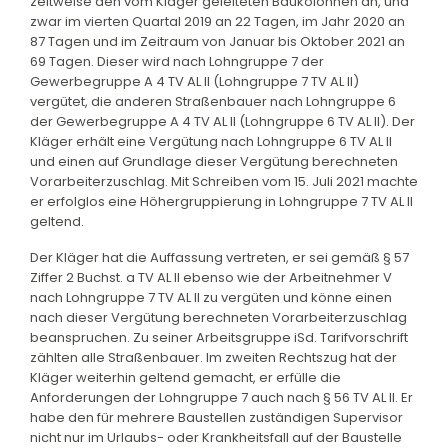
zeitweise den vom Kläger geleiteten Baukolonnen an, und
zwar im vierten Quartal 2019 an 22 Tagen, im Jahr 2020 an
87 Tagen und im Zeitraum von Januar bis Oktober 2021 an
69 Tagen. Dieser wird nach Lohngruppe 7 der
Gewerbegruppe A 4 TV AL II (Lohngruppe 7 TV AL II)
vergütet, die anderen Straßenbauer nach Lohngruppe 6
der Gewerbegruppe A 4 TV AL II (Lohngruppe 6 TV AL II). Der
Kläger erhält eine Vergütung nach Lohngruppe 6 TV AL II
und einen auf Grundlage dieser Vergütung berechneten
Vorarbeiterzuschlag. Mit Schreiben vom 15. Juli 2021 machte
er erfolglos eine Höhergruppierung in Lohngruppe 7 TV AL II
geltend.
Der Kläger hat die Auffassung vertreten, er sei gemäß § 57
Ziffer 2 Buchst. a TV AL II ebenso wie der Arbeitnehmer V
nach Lohngruppe 7 TV AL II zu vergüten und könne einen
nach dieser Vergütung berechneten Vorarbeiterzuschlag
beanspruchen. Zu seiner Arbeitsgruppe iSd. Tarifvorschrift
zählten alle Straßenbauer. Im zweiten Rechtszug hat der
Kläger weiterhin geltend gemacht, er erfülle die
Anforderungen der Lohngruppe 7 auch nach § 56 TV AL II. Er
habe den für mehrere Baustellen zuständigen Supervisor
nicht nur im Urlaubs- oder Krankheitsfall auf der Baustelle