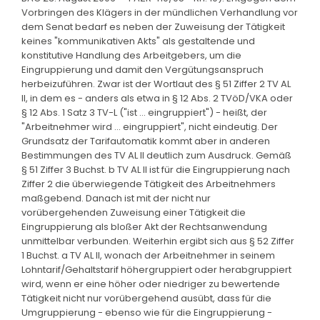
Vorbringen des Klägers in der mündlichen Verhandlung vor
dem Senat bedarf es neben der Zuweisung der Tätigkeit
keines "kommunikativen Akts" als gestaltende und
konstitutive Handlung des Arbeitgebers, um die
Eingruppierung und damit den Vergütungsanspruch
herbeizuführen. Zwar ist der Wortlaut des § 51 Ziffer 2 TV AL
II, in dem es - anders als etwa in § 12 Abs. 2 TVöD/VKA oder
§ 12 Abs. 1 Satz 3 TV-L ("ist ... eingruppiert") - heißt, der
"Arbeitnehmer wird ... eingruppiert", nicht eindeutig. Der
Grundsatz der Tarifautomatik kommt aber in anderen
Bestimmungen des TV AL II deutlich zum Ausdruck. Gemäß
§ 51 Ziffer 3 Buchst. b TV AL II ist für die Eingruppierung nach
Ziffer 2 die überwiegende Tätigkeit des Arbeitnehmers
maßgebend. Danach ist mit der nicht nur
vorübergehenden Zuweisung einer Tätigkeit die
Eingruppierung als bloßer Akt der Rechtsanwendung
unmittelbar verbunden. Weiterhin ergibt sich aus § 52 Ziffer
1 Buchst. a TV AL II, wonach der Arbeitnehmer in seinem
Lohntarif/Gehaltstarif höhergruppiert oder herabgruppiert
wird, wenn er eine höher oder niedriger zu bewertende
Tätigkeit nicht nur vorübergehend ausübt, dass für die
Umgruppierung - ebenso wie für die Eingruppierung -