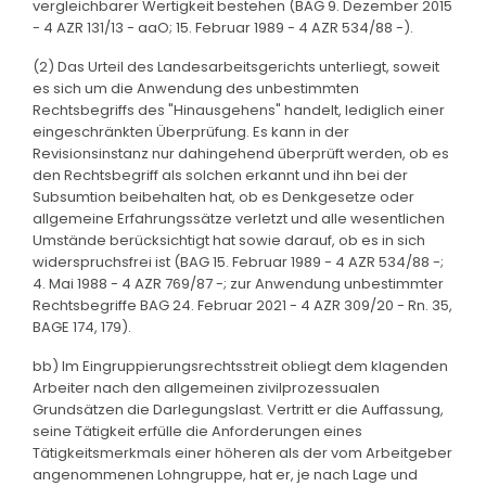
vergleichbarer Wertigkeit bestehen (BAG 9. Dezember 2015
- 4 AZR 131/13 - aaO; 15. Februar 1989 - 4 AZR 534/88 -).
(2) Das Urteil des Landesarbeitsgerichts unterliegt, soweit
es sich um die Anwendung des unbestimmten
Rechtsbegriffs des "Hinausgehens" handelt, lediglich einer
eingeschränkten Überprüfung. Es kann in der
Revisionsinstanz nur dahingehend überprüft werden, ob es
den Rechtsbegriff als solchen erkannt und ihn bei der
Subsumtion beibehalten hat, ob es Denkgesetze oder
allgemeine Erfahrungssätze verletzt und alle wesentlichen
Umstände berücksichtigt hat sowie darauf, ob es in sich
widerspruchsfrei ist (BAG 15. Februar 1989 - 4 AZR 534/88 -;
4. Mai 1988 - 4 AZR 769/87 -; zur Anwendung unbestimmter
Rechtsbegriffe BAG 24. Februar 2021 - 4 AZR 309/20 - Rn. 35,
BAGE 174, 179).
bb) Im Eingruppierungsrechtsstreit obliegt dem klagenden
Arbeiter nach den allgemeinen zivilprozessualen
Grundsätzen die Darlegungslast. Vertritt er die Auffassung,
seine Tätigkeit erfülle die Anforderungen eines
Tätigkeitsmerkmals einer höheren als der vom Arbeitgeber
angenommenen Lohngruppe, hat er, je nach Lage und