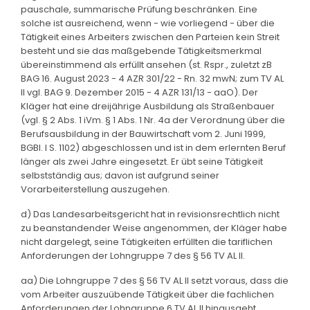
pauschale, summarische Prüfung beschränken. Eine
solche ist ausreichend, wenn - wie vorliegend - über die
Tätigkeit eines Arbeiters zwischen den Parteien kein Streit
besteht und sie das maßgebende Tätigkeitsmerkmal
übereinstimmend als erfüllt ansehen (st. Rspr., zuletzt zB
BAG 16. August 2023 - 4 AZR 301/22 - Rn. 32 mwN; zum TV AL
II vgl. BAG 9. Dezember 2015 - 4 AZR 131/13 - aaO). Der
Kläger hat eine dreijährige Ausbildung als Straßenbauer
(vgl. § 2 Abs. 1 iVm. § 1 Abs. 1 Nr. 4a der Verordnung über die
Berufsausbildung in der Bauwirtschaft vom 2. Juni 1999,
BGBl. I S. 1102) abgeschlossen und ist in dem erlernten Beruf
länger als zwei Jahre eingesetzt. Er übt seine Tätigkeit
selbstständig aus; davon ist aufgrund seiner
Vorarbeiterstellung auszugehen.
d) Das Landesarbeitsgericht hat in revisionsrechtlich nicht
zu beanstandender Weise angenommen, der Kläger habe
nicht dargelegt, seine Tätigkeiten erfüllten die tariflichen
Anforderungen der Lohngruppe 7 des § 56 TV AL II.
aa) Die Lohngruppe 7 des § 56 TV AL II setzt voraus, dass die
vom Arbeiter auszuübende Tätigkeit über die fachlichen
Anforderungen der Lohngruppe 6 TV AL II hinausgeht.