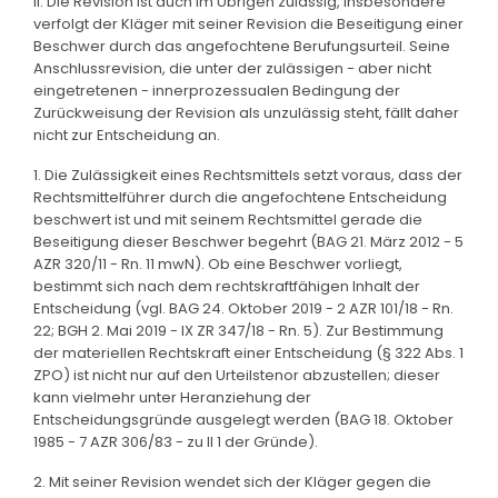
II. Die Revision ist auch im Übrigen zulässig, insbesondere
verfolgt der Kläger mit seiner Revision die Beseitigung einer
Beschwer durch das angefochtene Berufungsurteil. Seine
Anschlussrevision, die unter der zulässigen - aber nicht
eingetretenen - innerprozessualen Bedingung der
Zurückweisung der Revision als unzulässig steht, fällt daher
nicht zur Entscheidung an.
1. Die Zulässigkeit eines Rechtsmittels setzt voraus, dass der
Rechtsmittelführer durch die angefochtene Entscheidung
beschwert ist und mit seinem Rechtsmittel gerade die
Beseitigung dieser Beschwer begehrt (BAG 21. März 2012 - 5
AZR 320/11 - Rn. 11 mwN). Ob eine Beschwer vorliegt,
bestimmt sich nach dem rechtskraftfähigen Inhalt der
Entscheidung (vgl. BAG 24. Oktober 2019 - 2 AZR 101/18 - Rn.
22; BGH 2. Mai 2019 - IX ZR 347/18 - Rn. 5). Zur Bestimmung
der materiellen Rechtskraft einer Entscheidung (§ 322 Abs. 1
ZPO) ist nicht nur auf den Urteilstenor abzustellen; dieser
kann vielmehr unter Heranziehung der
Entscheidungsgründe ausgelegt werden (BAG 18. Oktober
1985 - 7 AZR 306/83 - zu II 1 der Gründe).
2. Mit seiner Revision wendet sich der Kläger gegen die