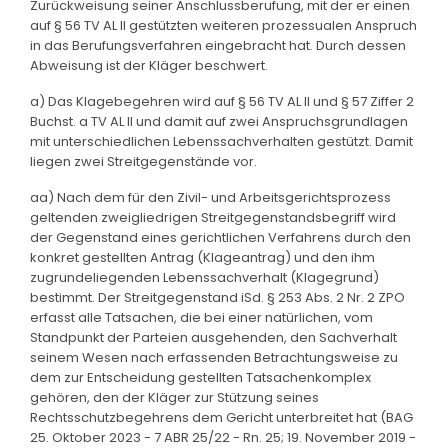
Zurückweisung seiner Anschlussberufung, mit der er einen
auf § 56 TV AL II gestützten weiteren prozessualen Anspruch
in das Berufungsverfahren eingebracht hat. Durch dessen
Abweisung ist der Kläger beschwert.
a) Das Klagebegehren wird auf § 56 TV AL II und § 57 Ziffer 2
Buchst. a TV AL II und damit auf zwei Anspruchsgrundlagen
mit unterschiedlichen Lebenssachverhalten gestützt. Damit
liegen zwei Streitgegenstände vor.
aa) Nach dem für den Zivil- und Arbeitsgerichtsprozess
geltenden zweigliedrigen Streitgegenstandsbegriff wird
der Gegenstand eines gerichtlichen Verfahrens durch den
konkret gestellten Antrag (Klageantrag) und den ihm
zugrundeliegenden Lebenssachverhalt (Klagegrund)
bestimmt. Der Streitgegenstand iSd. § 253 Abs. 2 Nr. 2 ZPO
erfasst alle Tatsachen, die bei einer natürlichen, vom
Standpunkt der Parteien ausgehenden, den Sachverhalt
seinem Wesen nach erfassenden Betrachtungsweise zu
dem zur Entscheidung gestellten Tatsachenkomplex
gehören, den der Kläger zur Stützung seines
Rechtsschutzbegehrens dem Gericht unterbreitet hat (BAG
25. Oktober 2023 - 7 ABR 25/22 - Rn. 25; 19. November 2019 -