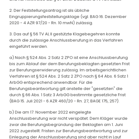
2. Der Feststellungsantrag ist als übliche
Eingruppierungsfeststellungsklage (vgl. BAG 16. Dezember
2020 - 4 AZR 97/20 - Rn. 10 mwN) zulässig.
3. Das auf § 56 TV AL II gestützte Klagebegehren konnte
durch die zulässige Anschlussberufung in das Verfahren
eingeführt werden.
a) Nach § 524 Abs. 2 Satz 2 ZPO ist eine Anschlussberufung
bis zum Ablauf der dem Berufungsbeklagten gesetzten Frist
zur Berufungserwiderung zulässig. Im arbeitsgerichtlichen
Verfahren ist § 524 Abs. 2 Satz 2 ZPO nach § 64 Abs. 6 Satz 1
ArbGG entsprechend anwendbar. Für die
Berufungsbeantwortung gilt anstelle der "gesetzten" die
durch § 66 Abs. 1 Satz 3 ArbGG bestimmte gesetzliche Frist
(BAG 15. Juli 2021 - 6 AZR 460/20 - Rn. 27, BAGE 175, 257).
b) Die am 17. November 2022 eingelegte
Anschlussberufung war nicht verspätet. Dem Kläger wurde
zwar die Berufungsbegründung der Beklagten am 1. Juni
2022 zugestellt. Fristen zur Berufungsbeantwortung und zur
Einlegung der Anschlussberufung sind aber nicht in Lauf