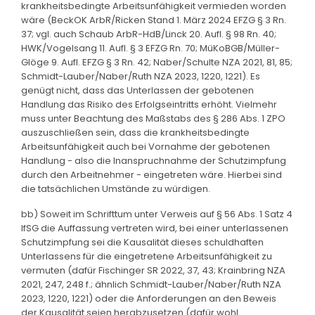
krankheitsbedingte Arbeitsunfähigkeit vermieden worden
wäre (BeckOK ArbR/Ricken Stand 1. März 2024 EFZG § 3 Rn.
37; vgl. auch Schaub ArbR-HdB/Linck 20. Aufl. § 98 Rn. 40;
HWK/Vogelsang 11. Aufl. § 3 EFZG Rn. 70; MüKoBGB/Müller-
Glöge 9. Aufl. EFZG § 3 Rn. 42; Naber/Schulte NZA 2021, 81, 85;
Schmidt-Lauber/Naber/Ruth NZA 2023, 1220, 1221). Es
genügt nicht, dass das Unterlassen der gebotenen
Handlung das Risiko des Erfolgseintritts erhöht. Vielmehr
muss unter Beachtung des Maßstabs des § 286 Abs. 1 ZPO
auszuschließen sein, dass die krankheitsbedingte
Arbeitsunfähigkeit auch bei Vornahme der gebotenen
Handlung - also die Inanspruchnahme der Schutzimpfung
durch den Arbeitnehmer - eingetreten wäre. Hierbei sind
die tatsächlichen Umstände zu würdigen.
bb) Soweit im Schrifttum unter Verweis auf § 56 Abs. 1 Satz 4
IfSG die Auffassung vertreten wird, bei einer unterlassenen
Schutzimpfung sei die Kausalität dieses schuldhaften
Unterlassens für die eingetretene Arbeitsunfähigkeit zu
vermuten (dafür Fischinger SR 2022, 37, 43; Krainbring NZA
2021, 247, 248 f.; ähnlich Schmidt-Lauber/Naber/Ruth NZA
2023, 1220, 1221) oder die Anforderungen an den Beweis
der Kausalität seien herabzusetzen (dafür wohl