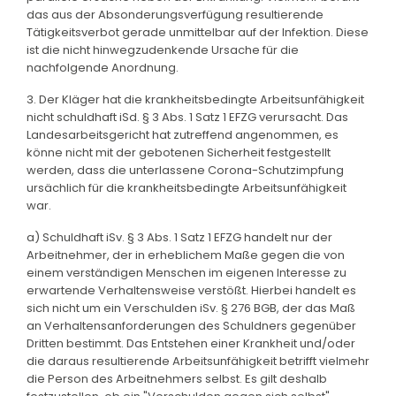
das aus der Absonderungsverfügung resultierende
Tätigkeitsverbot gerade unmittelbar auf der Infektion. Diese
ist die nicht hinwegzudenkende Ursache für die
nachfolgende Anordnung.
3. Der Kläger hat die krankheitsbedingte Arbeitsunfähigkeit
nicht schuldhaft iSd. § 3 Abs. 1 Satz 1 EFZG verursacht. Das
Landesarbeitsgericht hat zutreffend angenommen, es
könne nicht mit der gebotenen Sicherheit festgestellt
werden, dass die unterlassene Corona-Schutzimpfung
ursächlich für die krankheitsbedingte Arbeitsunfähigkeit
war.
a) Schuldhaft iSv. § 3 Abs. 1 Satz 1 EFZG handelt nur der
Arbeitnehmer, der in erheblichem Maße gegen die von
einem verständigen Menschen im eigenen Interesse zu
erwartende Verhaltensweise verstößt. Hierbei handelt es
sich nicht um ein Verschulden iSv. § 276 BGB, der das Maß
an Verhaltensanforderungen des Schuldners gegenüber
Dritten bestimmt. Das Entstehen einer Krankheit und/oder
die daraus resultierende Arbeitsunfähigkeit betrifft vielmehr
die Person des Arbeitnehmers selbst. Es gilt deshalb