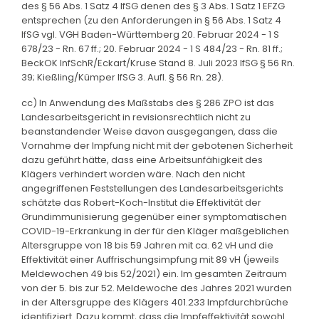
des § 56 Abs. 1 Satz 4 IfSG denen des § 3 Abs. 1 Satz 1 EFZG
entsprechen (zu den Anforderungen in § 56 Abs. 1 Satz 4
IfSG vgl. VGH Baden-Württemberg 20. Februar 2024 - 1 S
678/23 - Rn. 67 ff.; 20. Februar 2024 - 1 S 484/23 - Rn. 81 ff.;
BeckOK InfSchR/Eckart/Kruse Stand 8. Juli 2023 IfSG § 56 Rn.
39; Kießling/Kümper IfSG 3. Aufl. § 56 Rn. 28).
cc) In Anwendung des Maßstabs des § 286 ZPO ist das
Landesarbeitsgericht in revisionsrechtlich nicht zu
beanstandender Weise davon ausgegangen, dass die
Vornahme der Impfung nicht mit der gebotenen Sicherheit
dazu geführt hätte, dass eine Arbeitsunfähigkeit des
Klägers verhindert worden wäre. Nach den nicht
angegriffenen Feststellungen des Landesarbeitsgerichts
schätzte das Robert-Koch-Institut die Effektivität der
Grundimmunisierung gegenüber einer symptomatischen
COVID-19-Erkrankung in der für den Kläger maßgeblichen
Altersgruppe von 18 bis 59 Jahren mit ca. 62 vH und die
Effektivität einer Auffrischungsimpfung mit 89 vH (jeweils
Meldewochen 49 bis 52/2021) ein. Im gesamten Zeitraum
von der 5. bis zur 52. Meldewoche des Jahres 2021 wurden
in der Altersgruppe des Klägers 401.233 Impfdurchbrüche
identifiziert. Dazu kommt, dass die Impfeffektivität sowohl