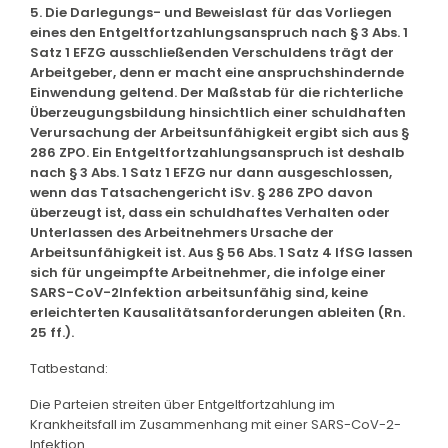
5. Die Darlegungs- und Beweislast für das Vorliegen
eines den Entgeltfortzahlungsanspruch nach § 3 Abs. 1
Satz 1 EFZG ausschließenden Verschuldens trägt der
Arbeitgeber, denn er macht eine anspruchshindernde
Einwendung geltend. Der Maßstab für die richterliche
Überzeugungsbildung hinsichtlich einer schuldhaften
Verursachung der Arbeitsunfähigkeit ergibt sich aus §
286 ZPO. Ein Entgeltfortzahlungsanspruch ist deshalb
nach § 3 Abs. 1 Satz 1 EFZG nur dann ausgeschlossen,
wenn das Tatsachengericht iSv. § 286 ZPO davon
überzeugt ist, dass ein schuldhaftes Verhalten oder
Unterlassen des Arbeitnehmers Ursache der
Arbeitsunfähigkeit ist. Aus § 56 Abs. 1 Satz 4 IfSG lassen
sich für ungeimpfte Arbeitnehmer, die infolge einer
SARS-CoV-2Infektion arbeitsunfähig sind, keine
erleichterten Kausalitätsanforderungen ableiten (Rn.
25 ff.).
Tatbestand:
Die Parteien streiten über Entgeltfortzahlung im
Krankheitsfall im Zusammenhang mit einer SARS-CoV-2-
Infektion.