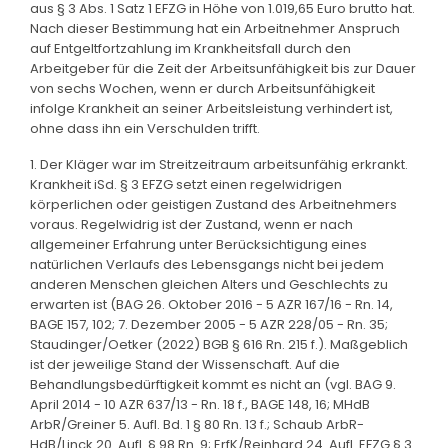
aus § 3 Abs. 1 Satz 1 EFZG in Höhe von 1.019,65 Euro brutto hat.
Nach dieser Bestimmung hat ein Arbeitnehmer Anspruch
auf Entgeltfortzahlung im Krankheitsfall durch den
Arbeitgeber für die Zeit der Arbeitsunfähigkeit bis zur Dauer
von sechs Wochen, wenn er durch Arbeitsunfähigkeit
infolge Krankheit an seiner Arbeitsleistung verhindert ist,
ohne dass ihn ein Verschulden trifft.
1. Der Kläger war im Streitzeitraum arbeitsunfähig erkrankt.
Krankheit iSd. § 3 EFZG setzt einen regelwidrigen
körperlichen oder geistigen Zustand des Arbeitnehmers
voraus. Regelwidrig ist der Zustand, wenn er nach
allgemeiner Erfahrung unter Berücksichtigung eines
natürlichen Verlaufs des Lebensgangs nicht bei jedem
anderen Menschen gleichen Alters und Geschlechts zu
erwarten ist (BAG 26. Oktober 2016 - 5 AZR 167/16 - Rn. 14,
BAGE 157, 102; 7. Dezember 2005 - 5 AZR 228/05 - Rn. 35;
Staudinger/Oetker (2022) BGB § 616 Rn. 215 f.). Maßgeblich
ist der jeweilige Stand der Wissenschaft. Auf die
Behandlungsbedürftigkeit kommt es nicht an (vgl. BAG 9.
April 2014 - 10 AZR 637/13 - Rn. 18 f., BAGE 148, 16; MHdB
ArbR/Greiner 5. Aufl. Bd. 1 § 80 Rn. 13 f.; Schaub ArbR-
HdB/Linck 20. Aufl. § 98 Rn. 9; ErfK/Reinhard 24. Aufl. EFZG § 3