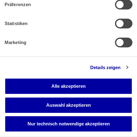
Präferenzen
Statistiken
Marketing
Bundeskanzlerplatz 2
53113 Bonn
Pressemitteilungen
AGB
|
Details zeigen
Impressum
Datenschutz
|
Alle akzeptieren
Auswahl akzeptieren
Zahlung & Versand
Rücksendungen/Widerrufsbelehrung
Muster Widerrufsformular (PDF)
Nur technisch notwendige akzeptieren
Remissionsbedingungen für den Handel