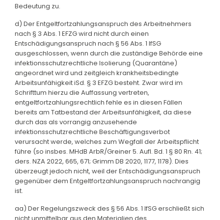
Bedeutung zu.
d) Der Entgeltfortzahlungsanspruch des Arbeitnehmers
nach § 3 Abs. 1 EFZG wird nicht durch einen
Entschädigungsanspruch nach § 56 Abs. 1 IfSG
ausgeschlossen, wenn durch die zuständige Behörde eine
infektionsschutzrechtliche Isolierung (Quarantäne)
angeordnet wird und zeitgleich krankheitsbedingte
Arbeitsunfähigkeit iSd. § 3 EFZG besteht. Zwar wird im
Schrifttum hierzu die Auffassung vertreten,
entgeltfortzahlungsrechtlich fehle es in diesen Fällen
bereits am Tatbestand der Arbeitsunfähigkeit, da diese
durch das als vorrangig anzusehende
infektionsschutzrechtliche Beschäftigungsverbot
verursacht werde, welches zum Wegfall der Arbeitspflicht
führe (so insbes. MHdB ArbR/Greiner 5. Aufl. Bd. 1 § 80 Rn. 41;
ders. NZA 2022, 665, 671; Grimm DB 2020, 1177, 1178). Dies
überzeugt jedoch nicht, weil der Entschädigungsanspruch
gegenüber dem Entgeltfortzahlungsanspruch nachrangig
ist.
aa) Der Regelungszweck des § 56 Abs. 1 IfSG erschließt sich
nicht unmittelbar aus den Materialien des