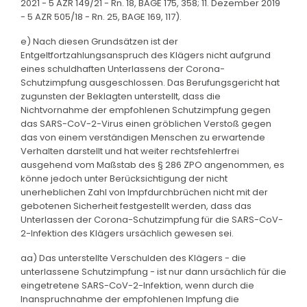
2021 - 5 AZR 149/21 - Rn. 18, BAGE 175, 358; 11. Dezember 2019
- 5 AZR 505/18 - Rn. 25, BAGE 169, 117).
e) Nach diesen Grundsätzen ist der
Entgeltfortzahlungsanspruch des Klägers nicht aufgrund
eines schuldhaften Unterlassens der Corona-
Schutzimpfung ausgeschlossen. Das Berufungsgericht hat
zugunsten der Beklagten unterstellt, dass die
Nichtvornahme der empfohlenen Schutzimpfung gegen
das SARS-CoV-2-Virus einen gröblichen Verstoß gegen
das von einem verständigen Menschen zu erwartende
Verhalten darstellt und hat weiter rechtsfehlerfrei
ausgehend vom Maßstab des § 286 ZPO angenommen, es
könne jedoch unter Berücksichtigung der nicht
unerheblichen Zahl von Impfdurchbrüchen nicht mit der
gebotenen Sicherheit festgestellt werden, dass das
Unterlassen der Corona-Schutzimpfung für die SARS-CoV-
2-Infektion des Klägers ursächlich gewesen sei.
aa) Das unterstellte Verschulden des Klägers - die
unterlassene Schutzimpfung - ist nur dann ursächlich für die
eingetretene SARS-CoV-2-Infektion, wenn durch die
Inanspruchnahme der empfohlenen Impfung die