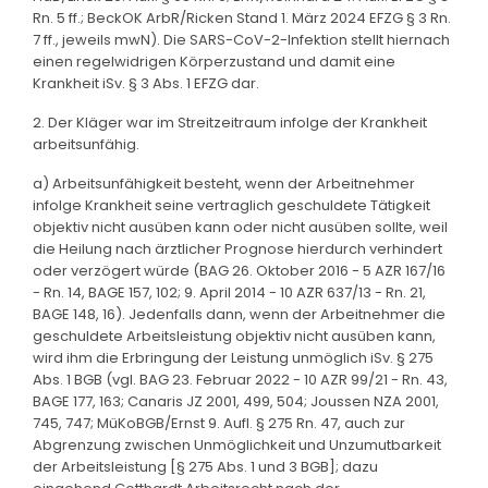
Rn. 5 ff.; BeckOK ArbR/Ricken Stand 1. März 2024 EFZG § 3 Rn.
7 ff., jeweils mwN). Die SARS-CoV-2-Infektion stellt hiernach
einen regelwidrigen Körperzustand und damit eine
Krankheit iSv. § 3 Abs. 1 EFZG dar.
2. Der Kläger war im Streitzeitraum infolge der Krankheit
arbeitsunfähig.
a) Arbeitsunfähigkeit besteht, wenn der Arbeitnehmer
infolge Krankheit seine vertraglich geschuldete Tätigkeit
objektiv nicht ausüben kann oder nicht ausüben sollte, weil
die Heilung nach ärztlicher Prognose hierdurch verhindert
oder verzögert würde (BAG 26. Oktober 2016 - 5 AZR 167/16
- Rn. 14, BAGE 157, 102; 9. April 2014 - 10 AZR 637/13 - Rn. 21,
BAGE 148, 16). Jedenfalls dann, wenn der Arbeitnehmer die
geschuldete Arbeitsleistung objektiv nicht ausüben kann,
wird ihm die Erbringung der Leistung unmöglich iSv. § 275
Abs. 1 BGB (vgl. BAG 23. Februar 2022 - 10 AZR 99/21 - Rn. 43,
BAGE 177, 163; Canaris JZ 2001, 499, 504; Joussen NZA 2001,
745, 747; MüKoBGB/Ernst 9. Aufl. § 275 Rn. 47, auch zur
Abgrenzung zwischen Unmöglichkeit und Unzumutbarkeit
der Arbeitsleistung [§ 275 Abs. 1 und 3 BGB]; dazu