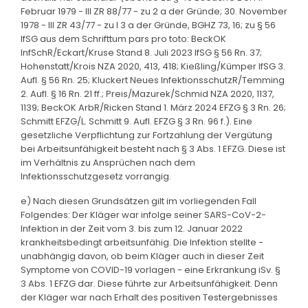
Februar 1979 - III ZR 88/77 - zu 2 a der Gründe; 30. November
1978 - III ZR 43/77 - zu I 3 a der Gründe, BGHZ 73, 16; zu § 56
IfSG aus dem Schrifttum pars pro toto: BeckOK
InfSchR/Eckart/Kruse Stand 8. Juli 2023 IfSG § 56 Rn. 37;
Hohenstatt/Krois NZA 2020, 413, 418; Kießling/Kümper IfSG 3.
Aufl. § 56 Rn. 25; Kluckert Neues InfektionsschutzR/Temming
2. Aufl. § 16 Rn. 21 ff.; Preis/Mazurek/Schmid NZA 2020, 1137,
1139; BeckOK ArbR/Ricken Stand 1. März 2024 EFZG § 3 Rn. 26;
Schmitt EFZG/L. Schmitt 9. Aufl. EFZG § 3 Rn. 96 f.). Eine
gesetzliche Verpflichtung zur Fortzahlung der Vergütung
bei Arbeitsunfähigkeit besteht nach § 3 Abs. 1 EFZG. Diese ist
im Verhältnis zu Ansprüchen nach dem
Infektionsschutzgesetz vorrangig.
e) Nach diesen Grundsätzen gilt im vorliegenden Fall
Folgendes: Der Kläger war infolge seiner SARS-CoV-2-
Infektion in der Zeit vom 3. bis zum 12. Januar 2022
krankheitsbedingt arbeitsunfähig. Die Infektion stellte -
unabhängig davon, ob beim Kläger auch in dieser Zeit
Symptome von COVID-19 vorlagen - eine Erkrankung iSv. §
3 Abs. 1 EFZG dar. Diese führte zur Arbeitsunfähigkeit. Denn
der Kläger war nach Erhalt des positiven Testergebnisses