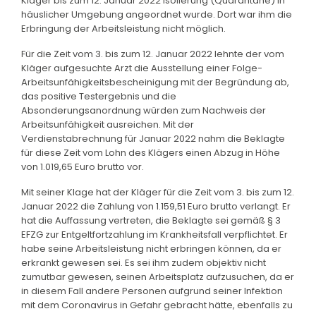
Kläger bis zum 12. Januar 2022 Isolierung (Quarantäne) in
häuslicher Umgebung angeordnet wurde. Dort war ihm die
Erbringung der Arbeitsleistung nicht möglich.
Für die Zeit vom 3. bis zum 12. Januar 2022 lehnte der vom
Kläger aufgesuchte Arzt die Ausstellung einer Folge-
Arbeitsunfähigkeitsbescheinigung mit der Begründung ab,
das positive Testergebnis und die
Absonderungsanordnung würden zum Nachweis der
Arbeitsunfähigkeit ausreichen. Mit der
Verdienstabrechnung für Januar 2022 nahm die Beklagte
für diese Zeit vom Lohn des Klägers einen Abzug in Höhe
von 1.019,65 Euro brutto vor.
Mit seiner Klage hat der Kläger für die Zeit vom 3. bis zum 12.
Januar 2022 die Zahlung von 1.159,51 Euro brutto verlangt. Er
hat die Auffassung vertreten, die Beklagte sei gemäß § 3
EFZG zur Entgeltfortzahlung im Krankheitsfall verpflichtet. Er
habe seine Arbeitsleistung nicht erbringen können, da er
erkrankt gewesen sei. Es sei ihm zudem objektiv nicht
zumutbar gewesen, seinen Arbeitsplatz aufzusuchen, da er
in diesem Fall andere Personen aufgrund seiner Infektion
mit dem Coronavirus in Gefahr gebracht hätte, ebenfalls zu