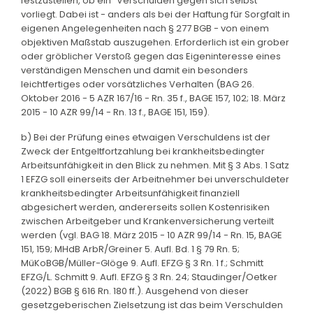
festzustellen, ob ein "Verschulden gegen sich selbst"
vorliegt. Dabei ist - anders als bei der Haftung für Sorgfalt in
eigenen Angelegenheiten nach § 277 BGB - von einem
objektiven Maßstab auszugehen. Erforderlich ist ein grober
oder gröblicher Verstoß gegen das Eigeninteresse eines
verständigen Menschen und damit ein besonders
leichtfertiges oder vorsätzliches Verhalten (BAG 26.
Oktober 2016 - 5 AZR 167/16 - Rn. 35 f., BAGE 157, 102; 18. März
2015 - 10 AZR 99/14 - Rn. 13 f., BAGE 151, 159).
b) Bei der Prüfung eines etwaigen Verschuldens ist der
Zweck der Entgeltfortzahlung bei krankheitsbedingter
Arbeitsunfähigkeit in den Blick zu nehmen. Mit § 3 Abs. 1 Satz
1 EFZG soll einerseits der Arbeitnehmer bei unverschuldeter
krankheitsbedingter Arbeitsunfähigkeit finanziell
abgesichert werden, andererseits sollen Kostenrisiken
zwischen Arbeitgeber und Krankenversicherung verteilt
werden (vgl. BAG 18. März 2015 - 10 AZR 99/14 - Rn. 15, BAGE
151, 159; MHdB ArbR/Greiner 5. Aufl. Bd. 1 § 79 Rn. 5;
MüKoBGB/Müller-Glöge 9. Aufl. EFZG § 3 Rn. 1 f.; Schmitt
EFZG/L. Schmitt 9. Aufl. EFZG § 3 Rn. 24; Staudinger/Oetker
(2022) BGB § 616 Rn. 180 ff.). Ausgehend von dieser
gesetzgeberischen Zielsetzung ist das beim Verschulden