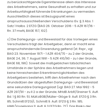
zu berücksichtigende Eigeninteresse allein das Interesse
des Arbeitnehmers, seine Gesundheit zu erhalten und zur
Arbeitsunfähigkeit führende Erkrankungen zu vermeiden.
Ausschließlich dieses ist Bezugspunkt eines
anspruchsausschließenden Verschuldens iSv. § 3 Abs. 1
Satz 1 Halbs. 2 EFZG (BAG 26. Oktober 2016 - 5 AZR 167/16 -
Rn. 37 mwN, BAGE 157, 102).
c) Die Darlegungs- und Beweislast für das Vorliegen eines
Verschuldens trägt der Arbeitgeber, denn er macht eine
anspruchshindernde Einwendung geltend (st. Rspr., vgl.
BAG 23. November 1971 - 1 AZR 404/70 - zu 2 der Gründe,
BAGE 24, 36; 7. August 1991 - 5 AZR 410/90 - zu I der Gründe,
BAGE 68, 196). Soweit die maßgeblichen tatsächlichen
Umstände in der Sphäre des Arbeitnehmers liegen und
keine hinreichenden Erkenntnismöglichkeiten des
Arbeitgebers bestehen, trifft den Arbeitnehmer nach den
Grundsätzen der abgestuften Darlegungs- und Beweislast
eine sekundäre Darlegungslast (vgl. BAG 27. Mai 1992 - 5
AZR 297/91 - zu II 2 a der Gründe; MHdB ArbR/Greiner 5. Aufl.
Bd. 1 § 80 Rn. 51; MüKoBGB/Müller-Glöge 9. Aufl. EFZG § 3 Rn.
85; Schmitt EFZG/L. Schmitt 9. Aufl. EFZG § 3 Rn. 185;
HWK/Vogelsang 11. Aufl. § 3 EFZG Rn. 72). Das Risiko der