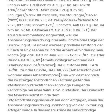
EntgFG Rn. 58; MüKoBGB/Müller-Glöge 9. Aufl. EFZG § 3 Rn. 10;
Schaub ArbR-HdB/Linck 20. Aufl. § 98 Rn. 14; BeckOK
ArbR/Ricken Stand 1. März 2024 EFZG § 3 Rn. 26;
Schürgers/Marski BB 2022, 308, 309; Staudinger/Oetker
(2022) BGB § 616 Rn. 233; aA: Preis/Mazurek/Schmid NZA
2020, 1137, 1138; Schmitt EFZG/L. Schmitt 9. Aufl. EFZG § 3 Rn. 94
iVm. Rn. 67; NK-GA/Sievers 2. Aufl. EFZG § 3 Rn. 112 f.). Der
Kausalzusammenhang ist gewahrt, weil die
Absonderungsanordnung ihrerseits unmittelbare Folge der
Erkrankung ist. Sie ist kein weiterer, paralleler Umstand, der
für sich allein gesehen Grund der Arbeitsverhinderung sein
könnte (vgl. dazu BAG 22. Juni 1988 - 5 AZR 526/87 - zu I 1 der
Gründe, BAGE 59, 62 [Arbeitsunfähigkeit während des
Erziehungsurlaubs/Elternzeit]; BAG 1. Oktober 1991 - 1 AZR
147/91 - zu 2 der Gründe, BAGE 68, 299 [Arbeitsunfähigkeit
während eines Arbeitskampfes]), sie war vielmehr nach
der im streitgegenständlichen Zeitraum geltenden
infektionsschutzrechtlichen Rechtslage zwingende
Rechtsfolge bei einer SARS-CoV-2-Infektion. Der Grundsatz
der Monokausalität stünde dem
Entgeltfortzahlungsanspruch nur dann entgegen, wenn die
Absonderungsanordnung unabhängig von der Erkrankung
erfolgen würde. In diesem Fall käme ihr selbstständige