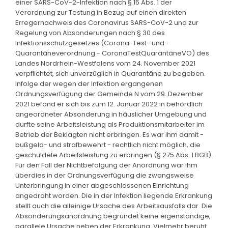
einer SARS-CoV-2-Infektion nach § 15 Abs. 1 der
Verordnung zur Testung in Bezug auf einen direkten
Erregernachweis des Coronavirus SARS-CoV-2 und zur
Regelung von Absonderungen nach § 30 des
Infektionsschutzgesetzes (Corona-Test- und-
Quarantäneverordnung - CoronaTestQuarantäneVO) des
Landes Nordrhein-Westfalens vom 24. November 2021
verpflichtet, sich unverzüglich in Quarantäne zu begeben.
Infolge der wegen der Infektion ergangenen
Ordnungsverfügung der Gemeinde N vom 29. Dezember
2021 befand er sich bis zum 12. Januar 2022 in behördlich
angeordneter Absonderung in häuslicher Umgebung und
durfte seine Arbeitsleistung als Produktionsmitarbeiter im
Betrieb der Beklagten nicht erbringen. Es war ihm damit -
bußgeld- und strafbewehrt - rechtlich nicht möglich, die
geschuldete Arbeitsleistung zu erbringen (§ 275 Abs. 1 BGB).
Für den Fall der Nichtbefolgung der Anordnung war ihm
überdies in der Ordnungsverfügung die zwangsweise
Unterbringung in einer abgeschlossenen Einrichtung
angedroht worden. Die in der Infektion liegende Erkrankung
stellt auch die alleinige Ursache des Arbeitsausfalls dar. Die
Absonderungsanordnung begründet keine eigenständige,
parallele Ursache neben der Erkrankung. Vielmehr beruht