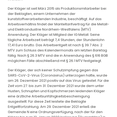
Der Kläger ist seit März 2015 als Produktionsmitarbeiter bei
der Beklagten, einem Unternehmen der
kunststoffverarbeitenden Industrie, beschäftigt. Auf das
Arbeitsverhältnis findet der Manteltarifvertrag für die Metall-
und Elektroindustrie Nordrhein-Westfalens (MTV)
Anwendung. Der Kläger ist Mitglied der IG Metall. Seine
tägliche Arbeitszeit beträgt 7,4 Stunden, der Stundenlohn
17,41 Euro brutto. Das Arbeitsentgelt ist nach § 39.7 Abs. 2
MTV zum Schluss des Kalendermonats am letzten Banktag
fällig. Nach § 26.3 MTV sind die in Anwendung des § 616 BGB
möglichen Fälle abschließend mit § 26.1 MTV festgelegt.
Der Kläger, der sich keiner Schutzimpfung gegen das
SARS-CoV-2-Virus (Coronavirus) unterzogen hatte, wurde
am 26. Dezember 2021 positiv auf das Virus getestet. Für die
Zeit vom 27. bis zum 31. Dezember 2021 wurde dem unter
Husten, Schnupfen und Kopfschmerzen leidenden Kläger
eine ärztliche Arbeitsunfähigkeitsbescheinigung
ausgestellt. Für diese Zeit leistete die Beklagte
Entgeltfortzahlung. Am 29. Dezember 2021 erließ die
Gemeinde N eine Ordnungsverfügung, nach der für den