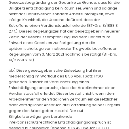
Gesetzesbegründung der Gedanke zu Grunde, dass für die
Billigkeitsentschädigung kein Raum sei, wenn und solange
nicht das Berufsverbot, sondern Arbeitsunfähigkeit, etwa
infolge Krankheit, die Ursache dafür sei, dass der
Betroffene einen Verdienstausfall erleide (BT-Drs. 3/1888 S.
27 f.). Dieses Regelungsziel hat der Gesetzgeber in neuerer
Zeit in der Beschlussempfehlung und dem Bericht zum
Entwurf eines Gesetzes zur Fortgeltung der die
epidemische Lage von nationaler Tragweite betreffenden
Regelungen vom 3. März 2021 nochmals bestätigt (BT-Drs.
19/27291 S. 61).
bb) Diese gesetzgeberische Zielsetzung hat ihren
Niederschlag im Wortlaut des § 56 Abs. 1 Satz 1 IfSG
gefunden. Danach ist Voraussetzung eines
Entschädigungsanspruchs, dass der Arbeitnehmer einen
Verdienstausfall erleidet. Dieser besteht nicht, wenn dem
Arbeitnehmer für den fraglichen Zeitraum ein gesetzlicher
oder vertraglicher Anspruch auf Fortzahlung seines Entgelts
gegen den Arbeitgeber zusteht. Der auf
Billigkeitserwägungen beruhende
infektionsschutzrechtliche Entschädigungsanspruch ist
deshalb nur subsidiär (ebenso zu § 49 BSeuchG BGH 1.