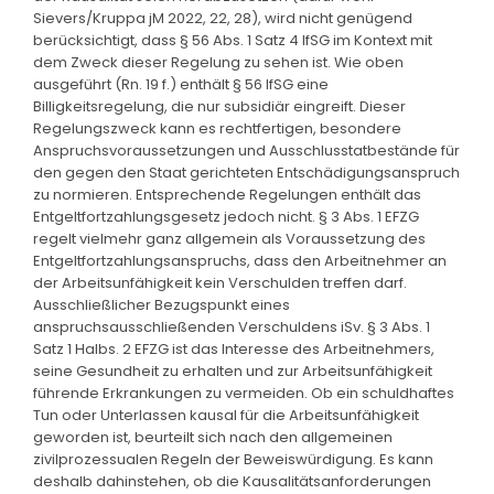
Sievers/Kruppa jM 2022, 22, 28), wird nicht genügend
berücksichtigt, dass § 56 Abs. 1 Satz 4 IfSG im Kontext mit
dem Zweck dieser Regelung zu sehen ist. Wie oben
ausgeführt (Rn. 19 f.) enthält § 56 IfSG eine
Billigkeitsregelung, die nur subsidiär eingreift. Dieser
Regelungszweck kann es rechtfertigen, besondere
Anspruchsvoraussetzungen und Ausschlusstatbestände für
den gegen den Staat gerichteten Entschädigungsanspruch
zu normieren. Entsprechende Regelungen enthält das
Entgeltfortzahlungsgesetz jedoch nicht. § 3 Abs. 1 EFZG
regelt vielmehr ganz allgemein als Voraussetzung des
Entgeltfortzahlungsanspruchs, dass den Arbeitnehmer an
der Arbeitsunfähigkeit kein Verschulden treffen darf.
Ausschließlicher Bezugspunkt eines
anspruchsausschließenden Verschuldens iSv. § 3 Abs. 1
Satz 1 Halbs. 2 EFZG ist das Interesse des Arbeitnehmers,
seine Gesundheit zu erhalten und zur Arbeitsunfähigkeit
führende Erkrankungen zu vermeiden. Ob ein schuldhaftes
Tun oder Unterlassen kausal für die Arbeitsunfähigkeit
geworden ist, beurteilt sich nach den allgemeinen
zivilprozessualen Regeln der Beweiswürdigung. Es kann
deshalb dahinstehen, ob die Kausalitätsanforderungen