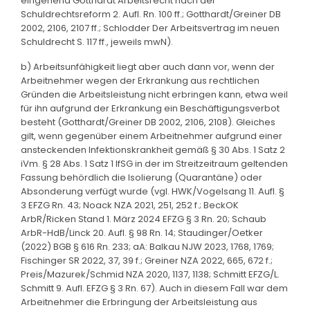
eingehend Gotthardt Arbeitsrecht nach der
Schuldrechtsreform 2. Aufl. Rn. 100 ff.; Gotthardt/Greiner DB
2002, 2106, 2107 ff.; Schlodder Der Arbeitsvertrag im neuen
Schuldrecht S. 117 ff., jeweils mwN).
b) Arbeitsunfähigkeit liegt aber auch dann vor, wenn der
Arbeitnehmer wegen der Erkrankung aus rechtlichen
Gründen die Arbeitsleistung nicht erbringen kann, etwa weil
für ihn aufgrund der Erkrankung ein Beschäftigungsverbot
besteht (Gotthardt/Greiner DB 2002, 2106, 2108). Gleiches
gilt, wenn gegenüber einem Arbeitnehmer aufgrund einer
ansteckenden Infektionskrankheit gemäß § 30 Abs. 1 Satz 2
iVm. § 28 Abs. 1 Satz 1 IfSG in der im Streitzeitraum geltenden
Fassung behördlich die Isolierung (Quarantäne) oder
Absonderung verfügt wurde (vgl. HWK/Vogelsang 11. Aufl. §
3 EFZG Rn. 43; Noack NZA 2021, 251, 252 f.; BeckOK
ArbR/Ricken Stand 1. März 2024 EFZG § 3 Rn. 20; Schaub
ArbR-HdB/Linck 20. Aufl. § 98 Rn. 14; Staudinger/Oetker
(2022) BGB § 616 Rn. 233; aA: Balkau NJW 2023, 1768, 1769;
Fischinger SR 2022, 37, 39 f.; Greiner NZA 2022, 665, 672 f.;
Preis/Mazurek/Schmid NZA 2020, 1137, 1138; Schmitt EFZG/L.
Schmitt 9. Aufl. EFZG § 3 Rn. 67). Auch in diesem Fall war dem
Arbeitnehmer die Erbringung der Arbeitsleistung aus