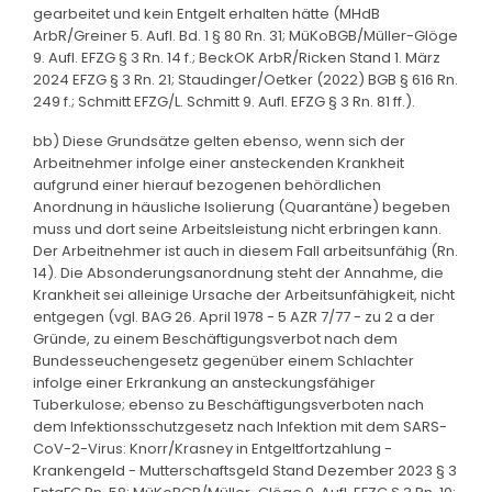
gearbeitet und kein Entgelt erhalten hätte (MHdB
ArbR/Greiner 5. Aufl. Bd. 1 § 80 Rn. 31; MüKoBGB/Müller-Glöge
9. Aufl. EFZG § 3 Rn. 14 f.; BeckOK ArbR/Ricken Stand 1. März
2024 EFZG § 3 Rn. 21; Staudinger/Oetker (2022) BGB § 616 Rn.
249 f.; Schmitt EFZG/L. Schmitt 9. Aufl. EFZG § 3 Rn. 81 ff.).
bb) Diese Grundsätze gelten ebenso, wenn sich der
Arbeitnehmer infolge einer ansteckenden Krankheit
aufgrund einer hierauf bezogenen behördlichen
Anordnung in häusliche Isolierung (Quarantäne) begeben
muss und dort seine Arbeitsleistung nicht erbringen kann.
Der Arbeitnehmer ist auch in diesem Fall arbeitsunfähig (Rn.
14). Die Absonderungsanordnung steht der Annahme, die
Krankheit sei alleinige Ursache der Arbeitsunfähigkeit, nicht
entgegen (vgl. BAG 26. April 1978 - 5 AZR 7/77 - zu 2 a der
Gründe, zu einem Beschäftigungsverbot nach dem
Bundesseuchengesetz gegenüber einem Schlachter
infolge einer Erkrankung an ansteckungsfähiger
Tuberkulose; ebenso zu Beschäftigungsverboten nach
dem Infektionsschutzgesetz nach Infektion mit dem SARS-
CoV-2-Virus: Knorr/Krasney in Entgeltfortzahlung -
Krankengeld - Mutterschaftsgeld Stand Dezember 2023 § 3