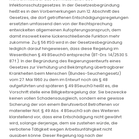
Infektionsschutzgesetzes. In der Gesetzesbegründung
heißt es in den Vorbemerkungen zum 12. Abschnitt des
Gesetzes, die dort getroffenen Entschädigungsregelungen
ersetzten umfassend den von der Rechtsprechung
entwickelten allgemeinen Aufopferungsanspruch, dem
damit insoweit keine lückenschließende Funktion mehr
zukomme. Zu § 56 IfSG wird in der Gesetzesbegründung
lediglich darauf hingewiesen, dass diese Regelung im
Wesentlichen § 49 BSeuchG entspreche (BT-Drs. 14/2530 S.
87 f.). In der Begründung des Regierungsentwurfs eines
Gesetzes zur Verhütung und Bekämpfung übertragbarer
Krankheiten beim Menschen (Bundes-Seuchengesetz)
vom 27. Mai 1960 zu dem im Entwurf noch als § 48
aufgeführten und späteren § 49 BSeuchG heißt es, die
Vorschrift stelle eine Billigkeitsregelung dar. Sie bezwecke
keinen vollen Schadensausgleich, sondern eine gewisse
Sicherung der von einem Berufsverbot Betroffenen vor
materieller Not. § 49 Abs. 4 BSeuchG sah des Weiteren
klarstellend vor, dass eine Entschädigung nicht gewährt
wird, solange derjenige, dem sie zustehen würde, die
verbotene Tätigkeit wegen Arbeitsunfähigkeit nicht
ausüben könne. Dieser Regelung lag nach der