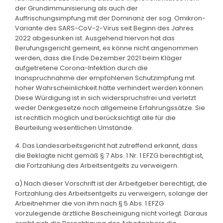
der Grundimmunisierung als auch der
Auffrischungsimpfung mit der Dominanz der sog. Omikron-
Variante des SARS-CoV-2-Virus seit Beginn des Jahres
2022 abgesunken ist. Ausgehend hiervon hat das
Berufungsgericht gemeint, es könne nicht angenommen
werden, dass die Ende Dezember 2021 beim Kläger
aufgetretene Corona-Infektion durch die
Inanspruchnahme der empfohlenen Schutzimpfung mit
hoher Wahrscheinlichkeit hätte verhindert werden können.
Diese Würdigung ist in sich widerspruchsfrei und verletzt
weder Denkgesetze noch allgemeine Erfahrungssätze. Sie
ist rechtlich möglich und berücksichtigt alle für die
Beurteilung wesentlichen Umstände.
4. Das Landesarbeitsgericht hat zutreffend erkannt, dass
die Beklagte nicht gemäß § 7 Abs. 1 Nr. 1 EFZG berechtigt ist,
die Fortzahlung des Arbeitsentgelts zu verweigern.
a) Nach dieser Vorschrift ist der Arbeitgeber berechtigt, die
Fortzahlung des Arbeitsentgelts zu verweigern, solange der
Arbeitnehmer die von ihm nach § 5 Abs. 1 EFZG
vorzulegende ärztliche Bescheinigung nicht vorlegt. Daraus