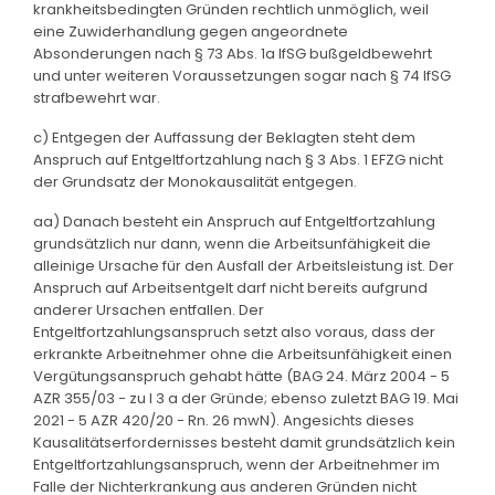
krankheitsbedingten Gründen rechtlich unmöglich, weil
eine Zuwiderhandlung gegen angeordnete
Absonderungen nach § 73 Abs. 1a IfSG bußgeldbewehrt
und unter weiteren Voraussetzungen sogar nach § 74 IfSG
strafbewehrt war.
c) Entgegen der Auffassung der Beklagten steht dem
Anspruch auf Entgeltfortzahlung nach § 3 Abs. 1 EFZG nicht
der Grundsatz der Monokausalität entgegen.
aa) Danach besteht ein Anspruch auf Entgeltfortzahlung
grundsätzlich nur dann, wenn die Arbeitsunfähigkeit die
alleinige Ursache für den Ausfall der Arbeitsleistung ist. Der
Anspruch auf Arbeitsentgelt darf nicht bereits aufgrund
anderer Ursachen entfallen. Der
Entgeltfortzahlungsanspruch setzt also voraus, dass der
erkrankte Arbeitnehmer ohne die Arbeitsunfähigkeit einen
Vergütungsanspruch gehabt hätte (BAG 24. März 2004 - 5
AZR 355/03 - zu I 3 a der Gründe; ebenso zuletzt BAG 19. Mai
2021 - 5 AZR 420/20 - Rn. 26 mwN). Angesichts dieses
Kausalitätserfordernisses besteht damit grundsätzlich kein
Entgeltfortzahlungsanspruch, wenn der Arbeitnehmer im
Falle der Nichterkrankung aus anderen Gründen nicht