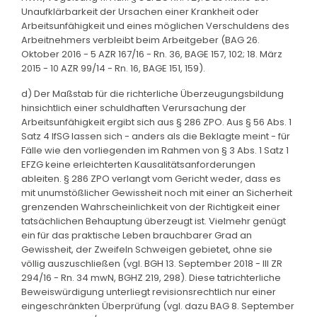
Unaufklärbarkeit der Ursachen einer Krankheit oder
Arbeitsunfähigkeit und eines möglichen Verschuldens des
Arbeitnehmers verbleibt beim Arbeitgeber (BAG 26.
Oktober 2016 - 5 AZR 167/16 - Rn. 36, BAGE 157, 102; 18. März
2015 - 10 AZR 99/14 - Rn. 16, BAGE 151, 159).
d) Der Maßstab für die richterliche Überzeugungsbildung
hinsichtlich einer schuldhaften Verursachung der
Arbeitsunfähigkeit ergibt sich aus § 286 ZPO. Aus § 56 Abs. 1
Satz 4 IfSG lassen sich - anders als die Beklagte meint - für
Fälle wie den vorliegenden im Rahmen von § 3 Abs. 1 Satz 1
EFZG keine erleichterten Kausalitätsanforderungen
ableiten. § 286 ZPO verlangt vom Gericht weder, dass es
mit unumstößlicher Gewissheit noch mit einer an Sicherheit
grenzenden Wahrscheinlichkeit von der Richtigkeit einer
tatsächlichen Behauptung überzeugt ist. Vielmehr genügt
ein für das praktische Leben brauchbarer Grad an
Gewissheit, der Zweifeln Schweigen gebietet, ohne sie
völlig auszuschließen (vgl. BGH 13. September 2018 - III ZR
294/16 - Rn. 34 mwN, BGHZ 219, 298). Diese tatrichterliche
Beweiswürdigung unterliegt revisionsrechtlich nur einer
eingeschränkten Überprüfung (vgl. dazu BAG 8. September