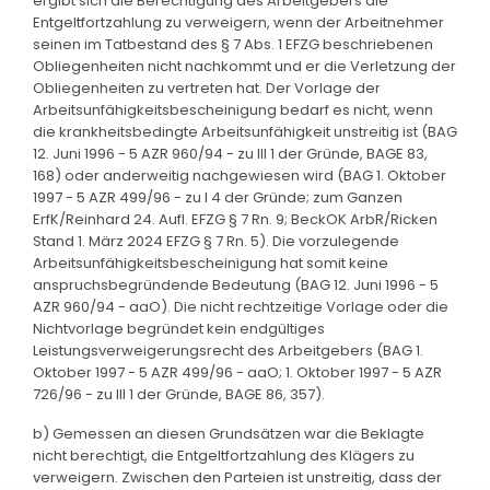
ergibt sich die Berechtigung des Arbeitgebers die
Entgeltfortzahlung zu verweigern, wenn der Arbeitnehmer
seinen im Tatbestand des § 7 Abs. 1 EFZG beschriebenen
Obliegenheiten nicht nachkommt und er die Verletzung der
Obliegenheiten zu vertreten hat. Der Vorlage der
Arbeitsunfähigkeitsbescheinigung bedarf es nicht, wenn
die krankheitsbedingte Arbeitsunfähigkeit unstreitig ist (BAG
12. Juni 1996 - 5 AZR 960/94 - zu III 1 der Gründe, BAGE 83,
168) oder anderweitig nachgewiesen wird (BAG 1. Oktober
1997 - 5 AZR 499/96 - zu I 4 der Gründe; zum Ganzen
ErfK/Reinhard 24. Aufl. EFZG § 7 Rn. 9; BeckOK ArbR/Ricken
Stand 1. März 2024 EFZG § 7 Rn. 5). Die vorzulegende
Arbeitsunfähigkeitsbescheinigung hat somit keine
anspruchsbegründende Bedeutung (BAG 12. Juni 1996 - 5
AZR 960/94 - aaO). Die nicht rechtzeitige Vorlage oder die
Nichtvorlage begründet kein endgültiges
Leistungsverweigerungsrecht des Arbeitgebers (BAG 1.
Oktober 1997 - 5 AZR 499/96 - aaO; 1. Oktober 1997 - 5 AZR
726/96 - zu III 1 der Gründe, BAGE 86, 357).
b) Gemessen an diesen Grundsätzen war die Beklagte
nicht berechtigt, die Entgeltfortzahlung des Klägers zu
verweigern. Zwischen den Parteien ist unstreitig, dass der