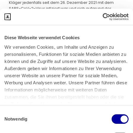
Kläger jedenfalls seit dem 26. Dezember 2021 mit dem
SARS-CoV-2-Virus infiziert war und sich aufgrund der
Ordnungsverfügung der Gemeinde N vom 29. Dezember
2021 bis zum 12. Januar 2022 in Isolierung (Quarantäne) in
häuslicher Umgebung begeben musste. Streit besteht nicht
über das Vorliegen dieser Tatsachen, sondern lediglich
Diese Webseite verwendet Cookies
über deren rechtliche Bewertung. Die Vorlage einer
ärztlichen Bescheinigung ist aufgrund des anderweitigen
Wir verwenden Cookies, um Inhalte und Anzeigen zu 
Nachweises der Tatsachen, die zur krankheitsbedingten
personalisieren, Funktionen für soziale Medien anbieten zu 
Arbeitsunfähigkeit des Klägers führten, entbehrlich.
können und die Zugriffe auf unsere Website zu analysieren. 
5. Der Kläger hat die Ausschlussfrist des § 49.2 Buchst. b
Außerdem geben wir Informationen zu Ihrer Verwendung 
MTV gewahrt. Die rechtzeitige Geltendmachung der
unserer Website an unsere Partner für soziale Medien, 
Forderung steht zwischen den Parteien nicht im Streit.
Werbung und Analysen weiter. Unsere Partner führen diese 
6. Der Zinsanspruch beruht auf § 288 Abs. 1, § 286 Abs. 2 Nr. 1
Informationen möglicherweise mit weiteren Daten 
BGB. Dem Kläger stehen nach § 187 Abs. 1 BGB
zusammen, die Sie ihnen bereitgestellt haben oder die sie 
Verzugszinsen ab dem Tag nach Eintritt der Fälligkeit zu. Die
im Rahmen Ihrer Nutzung der Dienste gesammelt haben.
Fälligkeit bestimmt sich nach § 39.7 Abs. 2 MTV.
Einwilligungsauswahl
Impressum
 | 
Datenschutz
Notwendig