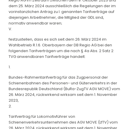
Regio AG im Zeitraum zwischen dem 9. Oktober 2023 und
dem 25. März 2024 ausschließlich die Regelungen der im
vorinstanzlichen Antrag zu I. genannten Tarifverträge auf
diejenigen Arbeitnehmer, die Mitglied der GDL sind,
normativ anwendbar waren;
V.
festzustellen, dass es sich seit dem 26. März 2024 im
Wahlbetrieb R.1.6. Oberbayern der DB Regio AG bei den
folgenden Tarifverträgen um die nach § 4a Abs. 2 Satz 2
TVG anwendbaren Tarifverträge handelt:
1.
Bundes-Rahmentarifvertrag für das Zugpersonal der
Schienenbahnen des Personen- und Güterverkehrs in der
Bundesrepublik Deutschland (BuRa-ZugTV AGV MOVE) vom
26. März 2024, rückwirkend wirksam seit dem 1. November
2023,
2.
Tarifvertrag für Lokomotivführer von
Schienenverkehrsunternehmen des AGV MOVE (LfTV) vom
26. März 2024, rückwirkend wirksam seit dem 1. November