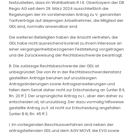
festzustellen, dass im Wahlbetrieb R.1.6. Oberbayern der DB
Regio AG seit dem 26. März 2024 ausschließlich die
Regelungen der im vorstehenden Antrag zu V. genannten
Tarifverträge auf diejenigen Arbeitnehmer, die Mitglied der
GDL sind, normativ anwendbar sind.
Die weiteren Beteiligten haben die Ansicht vertreten, die
GDL habe nicht ausreichend konkret zu ihrem Interesse an
einer vergangenheitsbezogenen Feststellung vorgetragen
und die Zurückweisung der Rechtsbeschwerde beantragt.
B. Die zulässige Rechtsbeschwerde der GDL ist
unbegründet. Die von ihr in der Rechtsbeschwerdeinstanz
gestellten Anträge beruhen auf unzulässigen
Antragsänderungen sowie Antragserweiterungen und
fallen dem Senat daher nicht zur Entscheidung an (unter B II,
Rn. 20 ff.). Der ursprüngliche Antrag zu I., über den daher zu
entscheiden ist, ist unzulässig. Der dazu vormalig hilfsweise
gestellte Antrag zu II. ist nicht zur Entscheidung angefallen
(unter B III, Rn. 45 ff.).
I. Im vorliegenden Beschlussverfahren sind neben der
antragstellenden GDL und dem AGV MOVE die EVG sowie