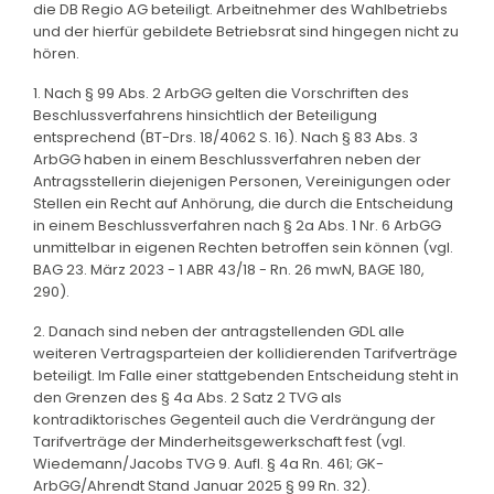
die DB Regio AG beteiligt. Arbeitnehmer des Wahlbetriebs
und der hierfür gebildete Betriebsrat sind hingegen nicht zu
hören.
1. Nach § 99 Abs. 2 ArbGG gelten die Vorschriften des
Beschlussverfahrens hinsichtlich der Beteiligung
entsprechend (BT-Drs. 18/4062 S. 16). Nach § 83 Abs. 3
ArbGG haben in einem Beschlussverfahren neben der
Antragsstellerin diejenigen Personen, Vereinigungen oder
Stellen ein Recht auf Anhörung, die durch die Entscheidung
in einem Beschlussverfahren nach § 2a Abs. 1 Nr. 6 ArbGG
unmittelbar in eigenen Rechten betroffen sein können (vgl.
BAG 23. März 2023 - 1 ABR 43/18 - Rn. 26 mwN, BAGE 180,
290).
2. Danach sind neben der antragstellenden GDL alle
weiteren Vertragsparteien der kollidierenden Tarifverträge
beteiligt. Im Falle einer stattgebenden Entscheidung steht in
den Grenzen des § 4a Abs. 2 Satz 2 TVG als
kontradiktorisches Gegenteil auch die Verdrängung der
Tarifverträge der Minderheitsgewerkschaft fest (vgl.
Wiedemann/Jacobs TVG 9. Aufl. § 4a Rn. 461; GK-
ArbGG/Ahrendt Stand Januar 2025 § 99 Rn. 32).