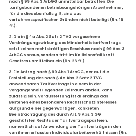
nach § 99 Abs. 3 ArbGG unmittelbar betroffen. Die
tarifgebundenen betriebsangehörigen Arbeitnehmer,
für die dies ebenfalls gilt, sind aus
verfahrensspezifischen Gründen nicht beteiligt (Rn. 16
ff.).
2. Die in § 4a Abs. 2 Satz 2 TVG vorgesehene
Verdrängungswirkung des Minderheitstarifvertrags
setzt keinen rechtskräftigen Beschluss nach § 99 Abs. 3
ArbGG voraus, sondern tritt im Kollisionsfall kraft
Gesetzes unmittelbar ein (Rn. 26 ff.).
3. Ein Antrag nach § 99 Abs. 1 ArbGG, der auf die
Feststellung des nach § 4a Abs. 2 Satz 2 TVG
anwendbaren Tarifvertrags in einem in der
Vergangenheit liegenden Zeitraum abzielt, kann
zulässig sein. Voraussetzung ist allerdings das
Bestehen eines besonderen Rechtsschutzinteresses
aufgrund einer gegenwärtigen, konkreten
Beeinträchtigung des durch Art. 9 Abs. 3 GG
geschützten Rechts der Tarifvertragsparteien,
namentlich auf Anwendung der Tarifverträge in den
von ihnen erfassten Individualarbeitsverhältnissen (Rn.