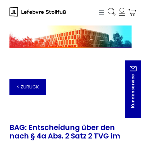
alt springen
Kundenservice
< ZURÜCK
BAG: Entscheidung über den
nach § 4a Abs. 2 Satz 2 TVG im