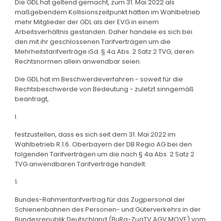
Die GDL hat geltend gemacht, zum 31. Mai 2022 als
maßgebendem Kollisionszeitpunkt hätten im Wahlbetrieb
mehr Mitglieder der GDL als der EVG in einem
Arbeitsverhältnis gestanden. Daher handele es sich bei
den mit ihr geschlossenen Tarifverträgen um die
Mehrheitstarifverträge iSd. § 4a Abs. 2 Satz 2 TVG, deren
Rechtsnormen allein anwendbar seien.
Die GDL hat im Beschwerdeverfahren - soweit für die
Rechtsbeschwerde von Bedeutung - zuletzt sinngemäß
beantragt,
I.
festzustellen, dass es sich seit dem 31. Mai 2022 im
Wahlbetrieb R.1.6. Oberbayern der DB Regio AG bei den
folgenden Tarifverträgen um die nach § 4a Abs. 2 Satz 2
TVG anwendbaren Tarifverträge handelt:
1.
Bundes-Rahmentarifvertrag für das Zugpersonal der
Schienenbahnen des Personen- und Güterverkehrs in der
Bundesrepublik Deutschland (BuRa-ZugTV AGV MOVE) vom