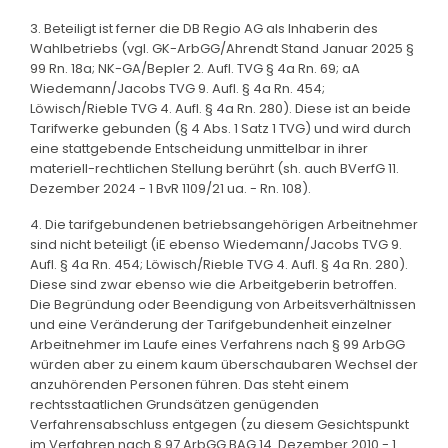
3. Beteiligt ist ferner die DB Regio AG als Inhaberin des
Wahlbetriebs (vgl. GK-ArbGG/Ahrendt Stand Januar 2025 §
99 Rn. 18a; NK-GA/Bepler 2. Aufl. TVG § 4a Rn. 69; aA
Wiedemann/Jacobs TVG 9. Aufl. § 4a Rn. 454;
Löwisch/Rieble TVG 4. Aufl. § 4a Rn. 280). Diese ist an beide
Tarifwerke gebunden (§ 4 Abs. 1 Satz 1 TVG) und wird durch
eine stattgebende Entscheidung unmittelbar in ihrer
materiell-rechtlichen Stellung berührt (sh. auch BVerfG 11.
Dezember 2024 - 1 BvR 1109/21 ua. - Rn. 108).
4. Die tarifgebundenen betriebsangehörigen Arbeitnehmer
sind nicht beteiligt (iE ebenso Wiedemann/Jacobs TVG 9.
Aufl. § 4a Rn. 454; Löwisch/Rieble TVG 4. Aufl. § 4a Rn. 280).
Diese sind zwar ebenso wie die Arbeitgeberin betroffen.
Die Begründung oder Beendigung von Arbeitsverhältnissen
und eine Veränderung der Tarifgebundenheit einzelner
Arbeitnehmer im Laufe eines Verfahrens nach § 99 ArbGG
würden aber zu einem kaum überschaubaren Wechsel der
anzuhörenden Personen führen. Das steht einem
rechtsstaatlichen Grundsätzen genügenden
Verfahrensabschluss entgegen (zu diesem Gesichtspunkt
im Verfahren nach § 97 ArbGG BAG 14. Dezember 2010 - 1