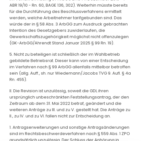
ABR 19/10 - Rn. 60, BAGE 136, 302). Weiterhin müsste bereits
für die Durchführung des Beschlussverfahrens ermittelt
werden, welche Arbeitnehmer tarifgebunden sind. Das
würde der in § 58 Abs. 3 ArbGG zum Ausdruck gebrachten
Intention des Gesetzgebers zuwiderlaufen, die
Gewerkschaftszugehörigkeit möglichst nicht offenzulegen
(GK-ArbGG/Ahrendt Stand Januar 2025 § 99 Rn. 19).
5. Nicht zu beteiligen ist schließlich der im Wahlbetrieb
gebildete Betriebsrat. Dieser kann von einer Entscheidung
im Verfahren nach § 99 ArbGG allenfalls mittelbar betroffen
sein (allg. Auff., sh. nur Wiedemann/Jacobs TVG 9. Aufl. § 4a
Rn. 455).
II. Die Revision ist unzulässig, soweit die GDL ihren
ursprünglich unbeschränkten Feststellungsantrag, der den
Zeitraum ab dem 31. Mai 2022 betraf, geändert und die
weiteren Anträge zu III. und zu V. gestellt hat. Die Anträge zu
II., zu IV. und zu VI. fallen nicht zur Entscheidung an.
1. Antragserweiterungen und sonstige Antragsänderungen
sind im Rechtsbeschwerdeverfahren nach § 559 Abs. 1 ZPO
grundsätzlich unzulässig. Der Schluss der Anhörung in