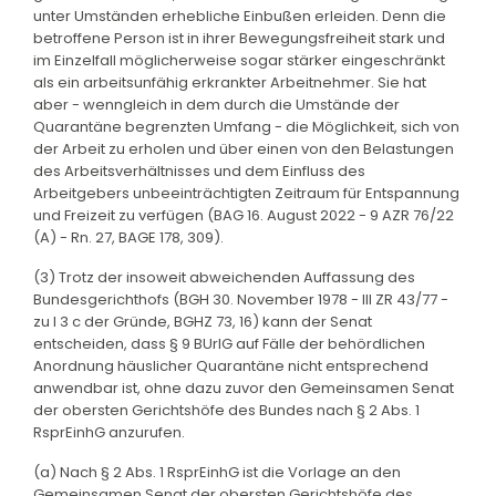
unter Umständen erhebliche Einbußen erleiden. Denn die
betroffene Person ist in ihrer Bewegungsfreiheit stark und
im Einzelfall möglicherweise sogar stärker eingeschränkt
als ein arbeitsunfähig erkrankter Arbeitnehmer. Sie hat
aber - wenngleich in dem durch die Umstände der
Quarantäne begrenzten Umfang - die Möglichkeit, sich von
der Arbeit zu erholen und über einen von den Belastungen
des Arbeitsverhältnisses und dem Einfluss des
Arbeitgebers unbeeinträchtigten Zeitraum für Entspannung
und Freizeit zu verfügen (BAG 16. August 2022 - 9 AZR 76/22
(A) - Rn. 27, BAGE 178, 309).
(3) Trotz der insoweit abweichenden Auffassung des
Bundesgerichthofs (BGH 30. November 1978 - III ZR 43/77 -
zu I 3 c der Gründe, BGHZ 73, 16) kann der Senat
entscheiden, dass § 9 BUrlG auf Fälle der behördlichen
Anordnung häuslicher Quarantäne nicht entsprechend
anwendbar ist, ohne dazu zuvor den Gemeinsamen Senat
der obersten Gerichtshöfe des Bundes nach § 2 Abs. 1
RsprEinhG anzurufen.
(a) Nach § 2 Abs. 1 RsprEinhG ist die Vorlage an den
Gemeinsamen Senat der obersten Gerichtshöfe des