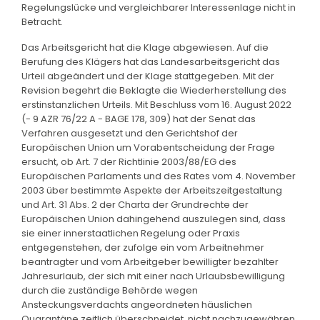
Regelungslücke und vergleichbarer Interessenlage nicht in
Betracht.
Das Arbeitsgericht hat die Klage abgewiesen. Auf die
Berufung des Klägers hat das Landesarbeitsgericht das
Urteil abgeändert und der Klage stattgegeben. Mit der
Revision begehrt die Beklagte die Wiederherstellung des
erstinstanzlichen Urteils. Mit Beschluss vom 16. August 2022
(- 9 AZR 76/22 A - BAGE 178, 309) hat der Senat das
Verfahren ausgesetzt und den Gerichtshof der
Europäischen Union um Vorabentscheidung der Frage
ersucht, ob Art. 7 der Richtlinie 2003/88/EG des
Europäischen Parlaments und des Rates vom 4. November
2003 über bestimmte Aspekte der Arbeitszeitgestaltung
und Art. 31 Abs. 2 der Charta der Grundrechte der
Europäischen Union dahingehend auszulegen sind, dass
sie einer innerstaatlichen Regelung oder Praxis
entgegenstehen, der zufolge ein vom Arbeitnehmer
beantragter und vom Arbeitgeber bewilligter bezahlter
Jahresurlaub, der sich mit einer nach Urlaubsbewilligung
durch die zuständige Behörde wegen
Ansteckungsverdachts angeordneten häuslichen
Quarantäne zeitlich überschneidet, nicht nachzugewähren