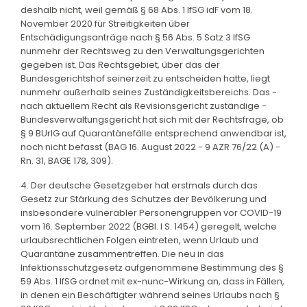
deshalb nicht, weil gemäß § 68 Abs. 1 IfSG idF vom 18.
November 2020 für Streitigkeiten über
Entschädigungsanträge nach § 56 Abs. 5 Satz 3 IfSG
nunmehr der Rechtsweg zu den Verwaltungsgerichten
gegeben ist. Das Rechtsgebiet, über das der
Bundesgerichtshof seinerzeit zu entscheiden hatte, liegt
nunmehr außerhalb seines Zuständigkeitsbereichs. Das -
nach aktuellem Recht als Revisionsgericht zuständige -
Bundesverwaltungsgericht hat sich mit der Rechtsfrage, ob
§ 9 BUrlG auf Quarantänefälle entsprechend anwendbar ist,
noch nicht befasst (BAG 16. August 2022 - 9 AZR 76/22 (A) -
Rn. 31, BAGE 178, 309).
4. Der deutsche Gesetzgeber hat erstmals durch das
Gesetz zur Stärkung des Schutzes der Bevölkerung und
insbesondere vulnerabler Personengruppen vor COVID-19
vom 16. September 2022 (BGBl. I S. 1454) geregelt, welche
urlaubsrechtlichen Folgen eintreten, wenn Urlaub und
Quarantäne zusammentreffen. Die neu in das
Infektionsschutzgesetz aufgenommene Bestimmung des §
59 Abs. 1 IfSG ordnet mit ex-nunc-Wirkung an, dass in Fällen,
in denen ein Beschäftigter während seines Urlaubs nach §