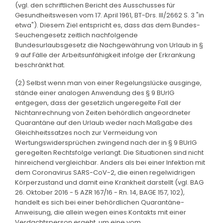
(vgl. den schriftlichen Bericht des Ausschusses für
Gesundheitswesen vom 17. April 1961, BT-Drs. III/2662 S. 3 "in
etwa"). Diesem Ziel entspricht es, dass das dem Bundes-
Seuchengesetz zeitlich nachfolgende
Bundesurlaubsgesetz die Nachgewährung von Urlaub in §
9 auf Fälle der Arbeitsunfähigkeit infolge der Erkrankung
beschränkt hat.
(2) Selbst wenn man von einer Regelungslücke ausginge,
stände einer analogen Anwendung des § 9 BUrlG
entgegen, dass der gesetzlich ungeregelte Fall der
Nichtanrechnung von Zeiten behördlich angeordneter
Quarantäne auf den Urlaub weder nach Maßgabe des
Gleichheitssatzes noch zur Vermeidung von
Wertungswidersprüchen zwingend nach der in § 9 BUrlG
geregelten Rechtsfolge verlangt. Die Situationen sind nicht
hinreichend vergleichbar. Anders als bei einer Infektion mit
dem Coronavirus SARS-CoV-2, die einen regelwidrigen
Körperzustand und damit eine Krankheit darstellt (vgl. BAG
26. Oktober 2016 - 5 AZR 167/16 - Rn. 14, BAGE 157, 102),
handelt es sich bei einer behördlichen Quarantäne-
Anweisung, die allein wegen eines Kontakts mit einer
Verdachtsperson ergeht, um eine vom