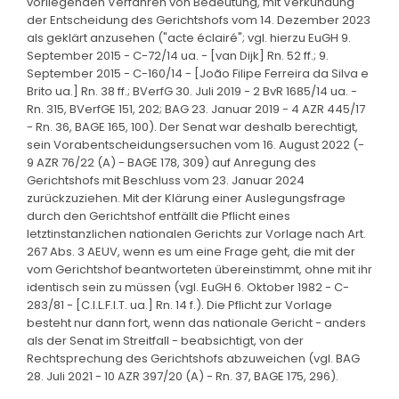
vorliegenden Verfahren von Bedeutung, mit Verkündung
der Entscheidung des Gerichtshofs vom 14. Dezember 2023
als geklärt anzusehen ("acte éclairé"; vgl. hierzu EuGH 9.
September 2015 - C-72/14 ua. - [van Dijk] Rn. 52 ff.; 9.
September 2015 - C-160/14 - [João Filipe Ferreira da Silva e
Brito ua.] Rn. 38 ff.; BVerfG 30. Juli 2019 - 2 BvR 1685/14 ua. -
Rn. 315, BVerfGE 151, 202; BAG 23. Januar 2019 - 4 AZR 445/17
- Rn. 36, BAGE 165, 100). Der Senat war deshalb berechtigt,
sein Vorabentscheidungsersuchen vom 16. August 2022 (-
9 AZR 76/22 (A) - BAGE 178, 309) auf Anregung des
Gerichtshofs mit Beschluss vom 23. Januar 2024
zurückzuziehen. Mit der Klärung einer Auslegungsfrage
durch den Gerichtshof entfällt die Pflicht eines
letztinstanzlichen nationalen Gerichts zur Vorlage nach Art.
267 Abs. 3 AEUV, wenn es um eine Frage geht, die mit der
vom Gerichtshof beantworteten übereinstimmt, ohne mit ihr
identisch sein zu müssen (vgl. EuGH 6. Oktober 1982 - C-
283/81 - [C.I.L.F.I.T. ua.] Rn. 14 f.). Die Pflicht zur Vorlage
besteht nur dann fort, wenn das nationale Gericht - anders
als der Senat im Streitfall - beabsichtigt, von der
Rechtsprechung des Gerichtshofs abzuweichen (vgl. BAG
28. Juli 2021 - 10 AZR 397/20 (A) - Rn. 37, BAGE 175, 296).