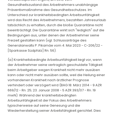
Gesundheitszustand des Arbeitnehmers unabhängige
Präventivmaßnahme des Gesundheitsschutzes. Im
Unterschied zur krankheitsbedingten Arbeitsunfähigkeit
wird das Recht des Arbeitnehmers, bezahlten Jahresurlaub
tatsächlich zu erhalten, durch die bloße Quarantäne nicht
beeinträchtigt. Die Quarantäne wirkt sich "lediglich" auf die
Bedingungen aus, unter denen der Arbeitnehmer seine
Freizeit gestalten kann (vgl. Schlussanträge des
Generalanwalts P. Pikamäe vom 4. Mai 2023 - C-206/22 -
[Sparkasse Südpfalz] Rn. 56).
(a) Krankheitsbedingte Arbeitsunfähigkeit liegt vor, wenn
der Arbeitnehmer seine vertraglich geschuldete Tätigkeit
beim Arbeitgeber wegen Krankheit nicht mehr ausüben
kann oder nicht mehr ausüben sollte, weil die Heilung einer
vorhandenen Krankheit nach ärztlicher Prognose
verhindert oder verzögert wird (BAG 18. März 2014 - 9 AZR
669/12 - Rn. 25; 23. Januar 2008 - 5 AZR 393/07 - Rn. 19
mwN). Während der krankheitsbedingten
Arbeitsunfähigkeit ist der Fokus des Arbeitnehmers
typischerweise auf seine Genesung und die
Wiederherstellung seiner Arbeitsfähigkeit gerichtet. Dies