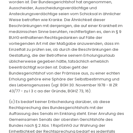
worden ist. Der Bundesgerichtshof hat angenommen,
Ausscheider, Ausscheidungsverdächtige und
Ansteckungsverdächtige seien vom Schicksal in ähnlicher
Weise betroffen wie Kranke. Die Ähnlichkeit dieser
Beschränkungen mit denjenigen, die auf einer Krankheit im
medizinischen Sinne beruhten, rechtfertigten es, den in § 9
BUrlG enthaltenen Rechtsgedanken auf Fälle der
vorliegenden Art mit der Maßgabe anzuwenden, dass im
Einzelfall zu prüfen sei, ob durch die Beschränkungen die
Gestaltung, die der Betroffene seinem Erholungsurlaub
üblicherweise gegeben hätte, tatsächlich erheblich
beeinträchtigt worden ist. Dabei geht der
Bundesgerichtshof von der Prämisse aus, zu einer echten
Erholung gehöre eine Sphäre der Selbstbestimmung und
des Lebensgenusses (vgl. BGH 30. November 1978 - III ZR
43/77 - zu I 3 c aa der Gründe, BGHZ 73, 16).
(c) Es bedarf keiner Entscheidung darüber, ob diese
Rechtsprechung des Bundesgerichtshofs mit der
Auffassung des Senats im Einklang steht. Einer Anrufung des
Gemeinsamen Senats der obersten Gerichtshöfe des
Bundes nach § 2 Abs. 1 RsprEinhG zur Wahrung der
Einheitlichkeit der Rechtsprechung bedarf es jedenfalls