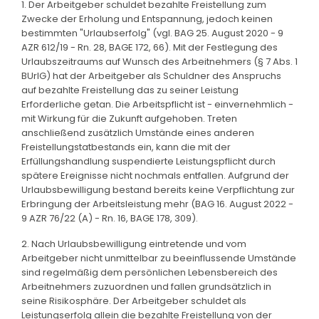
1. Der Arbeitgeber schuldet bezahlte Freistellung zum
Zwecke der Erholung und Entspannung, jedoch keinen
bestimmten "Urlaubserfolg" (vgl. BAG 25. August 2020 - 9
AZR 612/19 - Rn. 28, BAGE 172, 66). Mit der Festlegung des
Urlaubszeitraums auf Wunsch des Arbeitnehmers (§ 7 Abs. 1
BUrlG) hat der Arbeitgeber als Schuldner des Anspruchs
auf bezahlte Freistellung das zu seiner Leistung
Erforderliche getan. Die Arbeitspflicht ist - einvernehmlich -
mit Wirkung für die Zukunft aufgehoben. Treten
anschließend zusätzlich Umstände eines anderen
Freistellungstatbestands ein, kann die mit der
Erfüllungshandlung suspendierte Leistungspflicht durch
spätere Ereignisse nicht nochmals entfallen. Aufgrund der
Urlaubsbewilligung bestand bereits keine Verpflichtung zur
Erbringung der Arbeitsleistung mehr (BAG 16. August 2022 -
9 AZR 76/22 (A) - Rn. 16, BAGE 178, 309).
2. Nach Urlaubsbewilligung eintretende und vom
Arbeitgeber nicht unmittelbar zu beeinflussende Umstände
sind regelmäßig dem persönlichen Lebensbereich des
Arbeitnehmers zuzuordnen und fallen grundsätzlich in
seine Risikosphäre. Der Arbeitgeber schuldet als
Leistungserfolg allein die bezahlte Freistellung von der