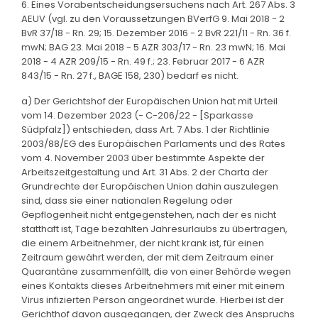
6. Eines Vorabentscheidungsersuchens nach Art. 267 Abs. 3
AEUV (vgl. zu den Voraussetzungen BVerfG 9. Mai 2018 - 2
BvR 37/18 - Rn. 29; 15. Dezember 2016 - 2 BvR 221/11 - Rn. 36 f.
mwN; BAG 23. Mai 2018 - 5 AZR 303/17 - Rn. 23 mwN; 16. Mai
2018 - 4 AZR 209/15 - Rn. 49 f.; 23. Februar 2017 - 6 AZR
843/15 - Rn. 27 f., BAGE 158, 230) bedarf es nicht.
a) Der Gerichtshof der Europäischen Union hat mit Urteil
vom 14. Dezember 2023 (- C-206/22 - [Sparkasse
Südpfalz]) entschieden, dass Art. 7 Abs. 1 der Richtlinie
2003/88/EG des Europäischen Parlaments und des Rates
vom 4. November 2003 über bestimmte Aspekte der
Arbeitszeitgestaltung und Art. 31 Abs. 2 der Charta der
Grundrechte der Europäischen Union dahin auszulegen
sind, dass sie einer nationalen Regelung oder
Gepflogenheit nicht entgegenstehen, nach der es nicht
statthaft ist, Tage bezahlten Jahresurlaubs zu übertragen,
die einem Arbeitnehmer, der nicht krank ist, für einen
Zeitraum gewährt werden, der mit dem Zeitraum einer
Quarantäne zusammenfällt, die von einer Behörde wegen
eines Kontakts dieses Arbeitnehmers mit einer mit einem
Virus infizierten Person angeordnet wurde. Hierbei ist der
Gerichthof davon ausgegangen, der Zweck des Anspruchs