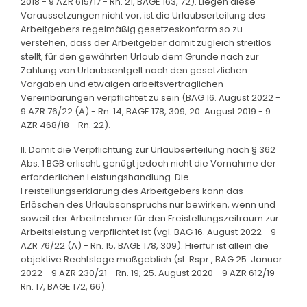
2018 - 9 AZR 615/17 - Rn. 21, BAGE 163, 72). Liegen diese
Voraussetzungen nicht vor, ist die Urlaubserteilung des
Arbeitgebers regelmäßig gesetzeskonform so zu
verstehen, dass der Arbeitgeber damit zugleich streitlos
stellt, für den gewährten Urlaub dem Grunde nach zur
Zahlung von Urlaubsentgelt nach den gesetzlichen
Vorgaben und etwaigen arbeitsvertraglichen
Vereinbarungen verpflichtet zu sein (BAG 16. August 2022 -
9 AZR 76/22 (A) - Rn. 14, BAGE 178, 309; 20. August 2019 - 9
AZR 468/18 - Rn. 22).
II. Damit die Verpflichtung zur Urlaubserteilung nach § 362
Abs. 1 BGB erlischt, genügt jedoch nicht die Vornahme der
erforderlichen Leistungshandlung. Die
Freistellungserklärung des Arbeitgebers kann das
Erlöschen des Urlaubsanspruchs nur bewirken, wenn und
soweit der Arbeitnehmer für den Freistellungszeitraum zur
Arbeitsleistung verpflichtet ist (vgl. BAG 16. August 2022 - 9
AZR 76/22 (A) - Rn. 15, BAGE 178, 309). Hierfür ist allein die
objektive Rechtslage maßgeblich (st. Rspr., BAG 25. Januar
2022 - 9 AZR 230/21 - Rn. 19; 25. August 2020 - 9 AZR 612/19 -
Rn. 17, BAGE 172, 66).