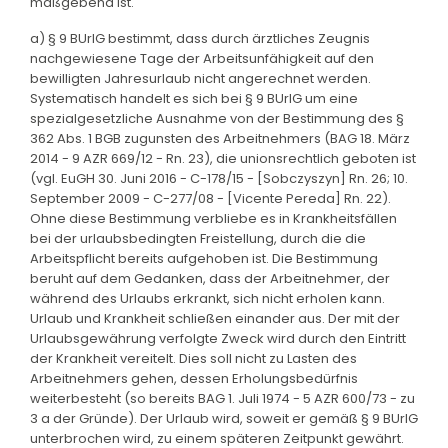
maßgebend ist.
a) § 9 BUrlG bestimmt, dass durch ärztliches Zeugnis
nachgewiesene Tage der Arbeitsunfähigkeit auf den
bewilligten Jahresurlaub nicht angerechnet werden.
Systematisch handelt es sich bei § 9 BUrlG um eine
spezialgesetzliche Ausnahme von der Bestimmung des §
362 Abs. 1 BGB zugunsten des Arbeitnehmers (BAG 18. März
2014 - 9 AZR 669/12 - Rn. 23), die unionsrechtlich geboten ist
(vgl. EuGH 30. Juni 2016 - C-178/15 - [Sobczyszyn] Rn. 26; 10.
September 2009 - C-277/08 - [Vicente Pereda] Rn. 22).
Ohne diese Bestimmung verbliebe es in Krankheitsfällen
bei der urlaubsbedingten Freistellung, durch die die
Arbeitspflicht bereits aufgehoben ist. Die Bestimmung
beruht auf dem Gedanken, dass der Arbeitnehmer, der
während des Urlaubs erkrankt, sich nicht erholen kann.
Urlaub und Krankheit schließen einander aus. Der mit der
Urlaubsgewährung verfolgte Zweck wird durch den Eintritt
der Krankheit vereitelt. Dies soll nicht zu Lasten des
Arbeitnehmers gehen, dessen Erholungsbedürfnis
weiterbesteht (so bereits BAG 1. Juli 1974 - 5 AZR 600/73 - zu
3 a der Gründe). Der Urlaub wird, soweit er gemäß § 9 BUrlG
unterbrochen wird, zu einem späteren Zeitpunkt gewährt.