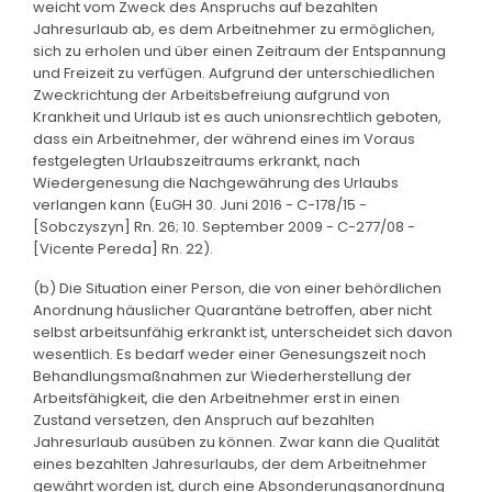
weicht vom Zweck des Anspruchs auf bezahlten
Jahresurlaub ab, es dem Arbeitnehmer zu ermöglichen,
sich zu erholen und über einen Zeitraum der Entspannung
und Freizeit zu verfügen. Aufgrund der unterschiedlichen
Zweckrichtung der Arbeitsbefreiung aufgrund von
Krankheit und Urlaub ist es auch unionsrechtlich geboten,
dass ein Arbeitnehmer, der während eines im Voraus
festgelegten Urlaubszeitraums erkrankt, nach
Wiedergenesung die Nachgewährung des Urlaubs
verlangen kann (EuGH 30. Juni 2016 - C-178/15 -
[Sobczyszyn] Rn. 26; 10. September 2009 - C-277/08 -
[Vicente Pereda] Rn. 22).
(b) Die Situation einer Person, die von einer behördlichen
Anordnung häuslicher Quarantäne betroffen, aber nicht
selbst arbeitsunfähig erkrankt ist, unterscheidet sich davon
wesentlich. Es bedarf weder einer Genesungszeit noch
Behandlungsmaßnahmen zur Wiederherstellung der
Arbeitsfähigkeit, die den Arbeitnehmer erst in einen
Zustand versetzen, den Anspruch auf bezahlten
Jahresurlaub ausüben zu können. Zwar kann die Qualität
eines bezahlten Jahresurlaubs, der dem Arbeitnehmer
gewährt worden ist, durch eine Absonderungsanordnung