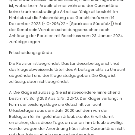
ist, wobei beim Arbeitnehmer während der Quarantäne
keine krankheitsbedingte Arbeitsunfähigkeit besteht. Im
Hinblick auf die Entscheidung des Gerichtshofs vom 14.
Dezember 2023 (- C-206/22 - [Sparkasse Südpfalz]) hat
der Senat sein Vorabentscheidungsersuchen nach
Anhörung der Parteien mit Beschluss vom 23. Januar 2024
zurückgezogen.
Entscheidungsgründe:
Die Revision ist begründet. Das Landesarbeitsgericht hat
das klageabweisende Urteil des Arbeitsgerichts zu Unrecht
abgeändert und der Klage stattgegeben. Die Klage ist
zulässig, aber nicht begründet.
A. Die Klage ist zulässig. Sie ist insbesondere hinreichend
bestimmt iSd. § 253 Abs. 2 Nr. 2 ZPO. Der Kläger verlangt in
Form der Leistungsklage die Gutschrift von acht
Urlaubstagen aus dem Jahr 2020 auf dem von der
Beklagten für ihn geführten Urlaubskonto. Er will damit
erreichen, dass diese Tage, an denen ihm Urlaub bewilligt
wurde, wegen der Anordnung häuslicher Quarantäne nicht
auf den Jahresurlaub angerechnet werden.