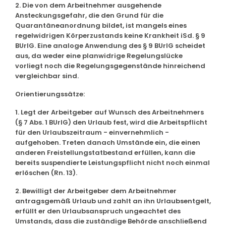
2. Die von dem Arbeitnehmer ausgehende
Ansteckungsgefahr, die den Grund für die
Quarantäneanordnung bildet, ist mangels eines
regelwidrigen Körperzustands keine Krankheit iSd. § 9
BUrlG. Eine analoge Anwendung des § 9 BUrlG scheidet
aus, da weder eine planwidrige Regelungslücke
vorliegt noch die Regelungsgegenstände hinreichend
vergleichbar sind.
Orientierungssätze:
1. Legt der Arbeitgeber auf Wunsch des Arbeitnehmers
(§ 7 Abs. 1 BUrlG) den Urlaub fest, wird die Arbeitspflicht
für den Urlaubszeitraum - einvernehmlich -
aufgehoben. Treten danach Umstände ein, die einen
anderen Freistellungstatbestand erfüllen, kann die
bereits suspendierte Leistungspflicht nicht noch einmal
erlöschen (Rn. 13).
2. Bewilligt der Arbeitgeber dem Arbeitnehmer
antragsgemäß Urlaub und zahlt an ihn Urlaubsentgelt,
erfüllt er den Urlaubsanspruch ungeachtet des
Umstands, dass die zuständige Behörde anschließend