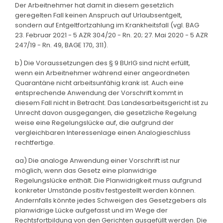
Der Arbeitnehmer hat damit in diesem gesetzlich
geregelten Fall keinen Anspruch auf Urlaubsentgelt,
sondern auf Entgeltfortzahlung im Krankheitsfall (vgl. BAG
23. Februar 2021 - 5 AZR 304/20 - Rn. 20; 27. Mai 2020 - 5 AZR
247/19 - Rn. 49, BAGE 170, 311).
b) Die Voraussetzungen des § 9 BUrlG sind nicht erfüllt,
wenn ein Arbeitnehmer während einer angeordneten
Quarantäne nicht arbeitsunfähig krank ist. Auch eine
entsprechende Anwendung der Vorschrift kommt in
diesem Fall nicht in Betracht. Das Landesarbeitsgericht ist zu
Unrecht davon ausgegangen, die gesetzliche Regelung
weise eine Regelungslücke auf, die aufgrund der
vergleichbaren Interessenlage einen Analogieschluss
rechtfertige.
aa) Die analoge Anwendung einer Vorschrift ist nur
möglich, wenn das Gesetz eine planwidrige
Regelungslücke enthält. Die Planwidrigkeit muss aufgrund
konkreter Umstände positiv festgestellt werden können.
Andernfalls könnte jedes Schweigen des Gesetzgebers als
planwidrige Lücke aufgefasst und im Wege der
Rechtsfortbildung von den Gerichten ausgefüllt werden. Die