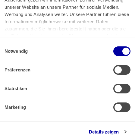
unserer Website an unsere Partner für soziale Medien, 
Bundeskanzlerplatz 2
Werbung und Analysen weiter. Unsere Partner führen diese 
53113 Bonn
Informationen möglicherweise mit weiteren Daten 
zusammen, die Sie ihnen bereitgestellt haben oder die sie 
Pressemitteilungen
AGB
|
im Rahmen Ihrer Nutzung der Dienste gesammelt haben.
Impressum
Datenschutz
|
Einwilligungsauswahl
Impressum
 | 
Datenschutz
Notwendig
Präferenzen
Zahlung & Versand
Rücksendungen/Widerrufsbelehrung
Muster Widerrufsformular (PDF)
Statistiken
Remissionsbedingungen für den Handel
Kündigungsformular
Marketing
Barrierefreiheit
Details zeigen