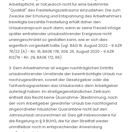
Arbeitspflicht; er hat jedoch nicht für eine bestimmte
"Qualität" des Freistellungszeitraums einzustehen. Die zum
Zwecke der Erholung und Entspannung des Arbeitnehmers
bewilligte bezahlte Freistellung erfüllt daher den
Urlaubsanspruch auch dann, wenn er seine Freizeit infolge
später eintretender urlaubsstörender Ereignisse nicht
uneingeschränkt so gestalten kann, wie er sich dies
eigentlich vorgestellt hatte (vgl. BAG 16. August 2022 - 9 AZR
76/22 (A) - Rn. 16, BAGE 178, 309; 25. August 2020 - 9 AZR
612/19 - Rn. 29, BAGE 172, 66).
3. Dem Arbeitnehmer ist wegen nachträglichen Eintritts
urlaubsstörender Umstände der beeinträchtigte Urlaub nur
nachzugewähren, soweit der Gesetzgeber oder die
Tarifvertragsparteien das Urlaubsrisiko dem Arbeitgeber
auferlegt haben. Im streitgegenständlichen Zeitraum
enthielt das Recht keine (Ausnahme-)Bestimmung, nach
der vom Arbeitgeber gewährter Urlaub bei nachfolgend
angeordneter häuslicher Quarantäne nicht auf den
Jahresurlaub anzurechnen ist. Dies gilt insbesondere für
die Regelung in § 9 BUrlG, die für den Streitfall weder
unmittelbar noch in entsprechender Anwendung