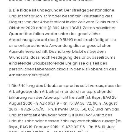
B. Die Klage ist unbegründet. Der streitgegenständliche
Urlaubsanspruch ist mit der bezahlten Freistellung des
Klägers von der Arbeitspflicht in der Zeit vom 12. bis zum 21.
Oktober 2020 erfüllt (§ 362 Abs. 1 BGB). Zeiten häuslicher
Quarantäne fallen weder unter das gesetzliche
Anrechnungsverbot des § 9 BUrlG noch rechtfertigen sie
eine entsprechende Anwendung dieser gesetzlichen
Ausnahmevorschrift. Deshalb verbleibt es bei dem
Grundsatz, dass nach Festlegung des Urlaubszeitraums
eintretende urlaubsstörende Ereignisse als Teil des
persönlichen Lebensschicksals in den Risikobereich des
Arbeitnehmers fallen.
I. Die Erfüllung des Urlaubsanspruchs setzt voraus, dass der
Arbeitgeber den Arbeitnehmer durch entsprechende
Erklärung von der Arbeitspflicht freistellt (st. Rspr., BAG 25.
August 2020 - 9 AZR 612/19 - Rn. 15, BAGE 172, 66; 9. August
2016 - 9 AZR 575/15 - Rn. 11 mwN, BAGE 156, 65) und ihm das
Urlaubsentgelt entweder nach § 11 BUrlG vor Antritt des
Urlaubs zahlt oder dessen Zahlung vorbehaltlos zusagt (st.
Rspr., BAG 19. Februar 2019 - 9 AZR 321/16 - Rn. 56; 19. Juni