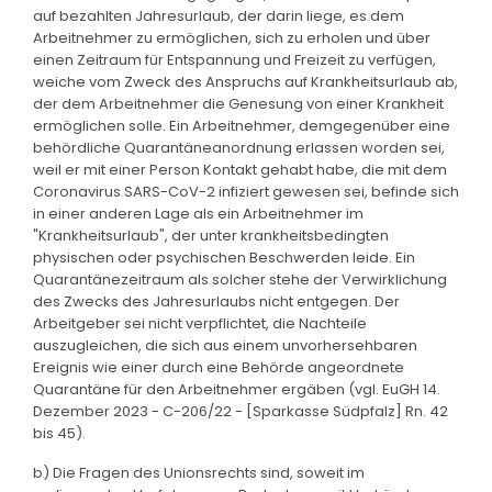
auf bezahlten Jahresurlaub, der darin liege, es dem
Arbeitnehmer zu ermöglichen, sich zu erholen und über
einen Zeitraum für Entspannung und Freizeit zu verfügen,
weiche vom Zweck des Anspruchs auf Krankheitsurlaub ab,
der dem Arbeitnehmer die Genesung von einer Krankheit
ermöglichen solle. Ein Arbeitnehmer, demgegenüber eine
behördliche Quarantäneanordnung erlassen worden sei,
weil er mit einer Person Kontakt gehabt habe, die mit dem
Coronavirus SARS-CoV-2 infiziert gewesen sei, befinde sich
in einer anderen Lage als ein Arbeitnehmer im
"Krankheitsurlaub", der unter krankheitsbedingten
physischen oder psychischen Beschwerden leide. Ein
Quarantänezeitraum als solcher stehe der Verwirklichung
des Zwecks des Jahresurlaubs nicht entgegen. Der
Arbeitgeber sei nicht verpflichtet, die Nachteile
auszugleichen, die sich aus einem unvorhersehbaren
Ereignis wie einer durch eine Behörde angeordnete
Quarantäne für den Arbeitnehmer ergäben (vgl. EuGH 14.
Dezember 2023 - C-206/22 - [Sparkasse Südpfalz] Rn. 42
bis 45).
b) Die Fragen des Unionsrechts sind, soweit im