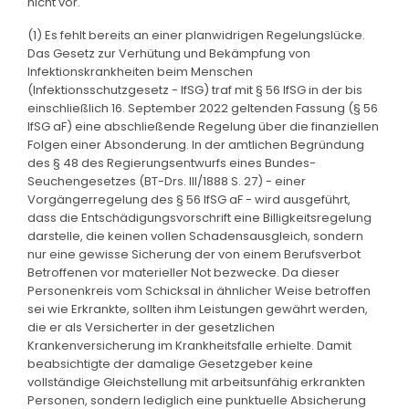
nicht vor.
(1) Es fehlt bereits an einer planwidrigen Regelungslücke.
Das Gesetz zur Verhütung und Bekämpfung von
Infektionskrankheiten beim Menschen
(Infektionsschutzgesetz - IfSG) traf mit § 56 IfSG in der bis
einschließlich 16. September 2022 geltenden Fassung (§ 56
IfSG aF) eine abschließende Regelung über die finanziellen
Folgen einer Absonderung. In der amtlichen Begründung
des § 48 des Regierungsentwurfs eines Bundes-
Seuchengesetzes (BT-Drs. III/1888 S. 27) - einer
Vorgängerregelung des § 56 IfSG aF - wird ausgeführt,
dass die Entschädigungsvorschrift eine Billigkeitsregelung
darstelle, die keinen vollen Schadensausgleich, sondern
nur eine gewisse Sicherung der von einem Berufsverbot
Betroffenen vor materieller Not bezwecke. Da dieser
Personenkreis vom Schicksal in ähnlicher Weise betroffen
sei wie Erkrankte, sollten ihm Leistungen gewährt werden,
die er als Versicherter in der gesetzlichen
Krankenversicherung im Krankheitsfalle erhielte. Damit
beabsichtigte der damalige Gesetzgeber keine
vollständige Gleichstellung mit arbeitsunfähig erkrankten
Personen, sondern lediglich eine punktuelle Absicherung