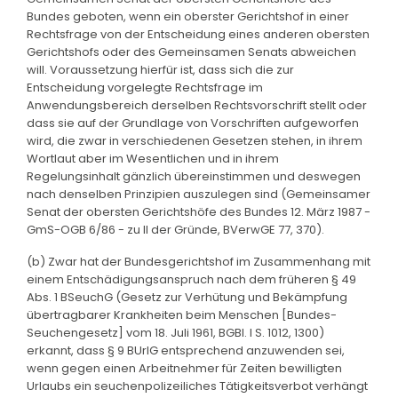
Bundes geboten, wenn ein oberster Gerichtshof in einer
Rechtsfrage von der Entscheidung eines anderen obersten
Gerichtshofs oder des Gemeinsamen Senats abweichen
will. Voraussetzung hierfür ist, dass sich die zur
Entscheidung vorgelegte Rechtsfrage im
Anwendungsbereich derselben Rechtsvorschrift stellt oder
dass sie auf der Grundlage von Vorschriften aufgeworfen
wird, die zwar in verschiedenen Gesetzen stehen, in ihrem
Wortlaut aber im Wesentlichen und in ihrem
Regelungsinhalt gänzlich übereinstimmen und deswegen
nach denselben Prinzipien auszulegen sind (Gemeinsamer
Senat der obersten Gerichtshöfe des Bundes 12. März 1987 -
GmS-OGB 6/86 - zu II der Gründe, BVerwGE 77, 370).
(b) Zwar hat der Bundesgerichtshof im Zusammenhang mit
einem Entschädigungsanspruch nach dem früheren § 49
Abs. 1 BSeuchG (Gesetz zur Verhütung und Bekämpfung
übertragbarer Krankheiten beim Menschen [Bundes-
Seuchengesetz] vom 18. Juli 1961, BGBl. I S. 1012, 1300)
erkannt, dass § 9 BUrlG entsprechend anzuwenden sei,
wenn gegen einen Arbeitnehmer für Zeiten bewilligten
Urlaubs ein seuchenpolizeiliches Tätigkeitsverbot verhängt