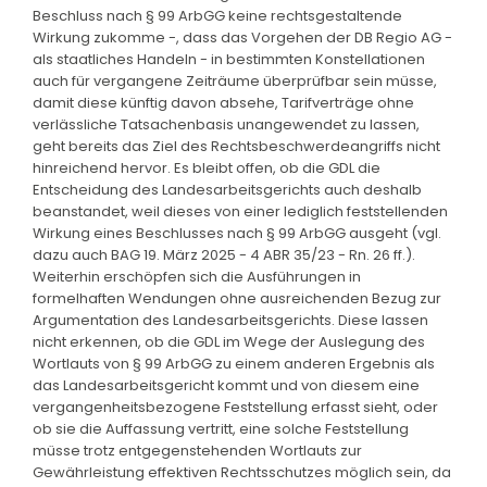
Beschluss nach § 99 ArbGG keine rechtsgestaltende
Wirkung zukomme -, dass das Vorgehen der DB Regio AG -
als staatliches Handeln - in bestimmten Konstellationen
auch für vergangene Zeiträume überprüfbar sein müsse,
damit diese künftig davon absehe, Tarifverträge ohne
verlässliche Tatsachenbasis unangewendet zu lassen,
geht bereits das Ziel des Rechtsbeschwerdeangriffs nicht
hinreichend hervor. Es bleibt offen, ob die GDL die
Entscheidung des Landesarbeitsgerichts auch deshalb
beanstandet, weil dieses von einer lediglich feststellenden
Wirkung eines Beschlusses nach § 99 ArbGG ausgeht (vgl.
dazu auch BAG 19. März 2025 - 4 ABR 35/23 - Rn. 26 ff.).
Weiterhin erschöpfen sich die Ausführungen in
formelhaften Wendungen ohne ausreichenden Bezug zur
Argumentation des Landesarbeitsgerichts. Diese lassen
nicht erkennen, ob die GDL im Wege der Auslegung des
Wortlauts von § 99 ArbGG zu einem anderen Ergebnis als
das Landesarbeitsgericht kommt und von diesem eine
vergangenheitsbezogene Feststellung erfasst sieht, oder
ob sie die Auffassung vertritt, eine solche Feststellung
müsse trotz entgegenstehenden Wortlauts zur
Gewährleistung effektiven Rechtsschutzes möglich sein, da