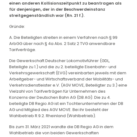
einen anderen Kollisionszeitpunkt zu beantragen als
für denjenigen, der in der Beschwerdeinstanz
streitgegenständlich war (Rn. 21 f.).
Gründe:
A. Die Beteiligten streiten in einem Verfahren nach § 99
ArbGG über nach § 4a Abs. 2 Satz 2 TVG anwendbare
Tarifverträge.
Die Gewerkschaft Deutscher Lokomotivführer (GDL,
Beteiligte zu 1.) und die zu 2. beteiligte Eisenbahn- und
Verkehrsgewerkschaft (EVG) vereinbarten jeweils mit dem
Arbeitgeber- und Wirtschaftsverband der Mobilitäts- und
Verkehrsdienstleister e.V. (AGV MOVE, Beteiligter zu 3.) eine
Vielzahl von Tarifverträgen für Unternehmen des
Konzerns·der Deutschen Bahn AG (DB AG). Die zu 4.
beteiligte DB Regio AG ist ein Tochterunternehmen der DB
AG und Mitglied des AGV MOVE. Bei ihr besteht der
Wahlbetrieb R.9.2. Rheinland (Wahlbetrieb).
Bis zum 31. März 2021 wandte die DB Regio AG in dem
Wahlbetrieb die von beiden Gewerkschaften