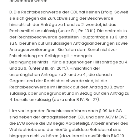
anwendbar waren.
B. Die Rechtsbeschwerde der GDL hat keinen Erfolg. Soweit
sie sich gegen die Zurückweisung der Beschwerde
hinsichtlich der Anträge zu 1. und zu 2. wendet, ist das
Rechtsmittel unzulässig (unter B II, Rn. 13 ff.). Die erstmals in
der Rechtsbeschwerde gestellten Hauptanträge zu 3. und
zu 5. beruhen auf unzulässigen Antragsänderungen sowie
Antragserweiterungen. Sie fallen dem Senat nicht zur
Entscheidung an. Selbiges gilt - mangels
Bedingungseintritts - für die zugehörigen Hilfsanträge zu 4.
und zu 6. (unter B III, Rn. 20 ff.). Hinsichtlich der
ursprünglichen Anträge zu 3. und zu 4., die danach
Gegenstand der Rechtsbeschwerde sind, ist die
Rechtsbeschwerde im Hinblick auf den Antrag zu 3. zwar
zulässig, aber unbegründet und in Bezug auf den Antrag zu
4. bereits unzulässig (dazu unter B IV, Rn. 27).
I. Im vorliegenden Beschlussverfahren nach § 99 ArbGG
sind neben der antragstellenden GDL und dem AGV MOVE
die EVG sowie die DB Regio AG beteiligt. Arbeitnehmer des
Wahlbetriebs und der hierfür gebildete Betriebsrat sind
hingegen nicht zu hören (dazu bereits ausführlich BAG 19.