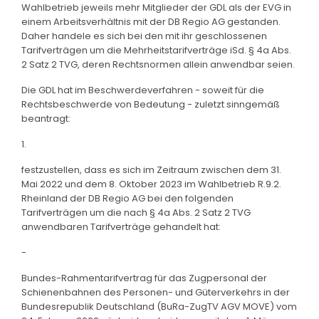
Wahlbetrieb jeweils mehr Mitglieder der GDL als der EVG in
einem Arbeitsverhältnis mit der DB Regio AG gestanden.
Daher handele es sich bei den mit ihr geschlossenen
Tarifverträgen um die Mehrheitstarifverträge iSd. § 4a Abs.
2 Satz 2 TVG, deren Rechtsnormen allein anwendbar seien.
Die GDL hat im Beschwerdeverfahren - soweit für die
Rechtsbeschwerde von Bedeutung - zuletzt sinngemäß
beantragt:
1.
festzustellen, dass es sich im Zeitraum zwischen dem 31.
Mai 2022 und dem 8. Oktober 2023 im Wahlbetrieb R.9.2.
Rheinland der DB Regio AG bei den folgenden
Tarifverträgen um die nach § 4a Abs. 2 Satz 2 TVG
anwendbaren Tarifverträge gehandelt hat:
-
Bundes-Rahmentarifvertrag für das Zugpersonal der
Schienenbahnen des Personen- und Güterverkehrs in der
Bundesrepublik Deutschland (BuRa-ZugTV AGV MOVE) vom