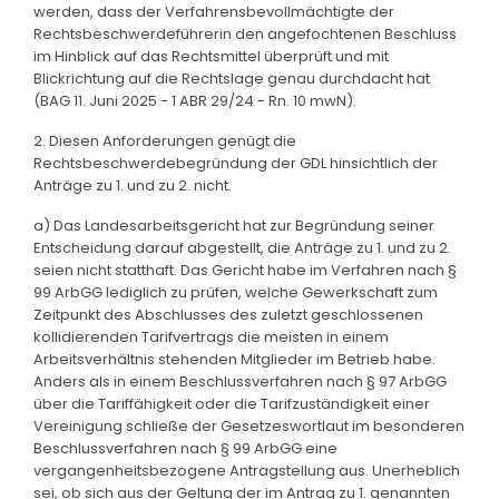
werden, dass der Verfahrensbevollmächtigte der
Rechtsbeschwerdeführerin den angefochtenen Beschluss
im Hinblick auf das Rechtsmittel überprüft und mit
Blickrichtung auf die Rechtslage genau durchdacht hat
(BAG 11. Juni 2025 - 1 ABR 29/24 - Rn. 10 mwN).
2. Diesen Anforderungen genügt die
Rechtsbeschwerdebegründung der GDL hinsichtlich der
Anträge zu 1. und zu 2. nicht.
a) Das Landesarbeitsgericht hat zur Begründung seiner
Entscheidung darauf abgestellt, die Anträge zu 1. und zu 2.
seien nicht statthaft. Das Gericht habe im Verfahren nach §
99 ArbGG lediglich zu prüfen, welche Gewerkschaft zum
Zeitpunkt des Abschlusses des zuletzt geschlossenen
kollidierenden Tarifvertrags die meisten in einem
Arbeitsverhältnis stehenden Mitglieder im Betrieb habe.
Anders als in einem Beschlussverfahren nach § 97 ArbGG
über die Tariffähigkeit oder die Tarifzuständigkeit einer
Vereinigung schließe der Gesetzeswortlaut im besonderen
Beschlussverfahren nach § 99 ArbGG eine
vergangenheitsbezogene Antragstellung aus. Unerheblich
sei, ob sich aus der Geltung der im Antrag zu 1. genannten