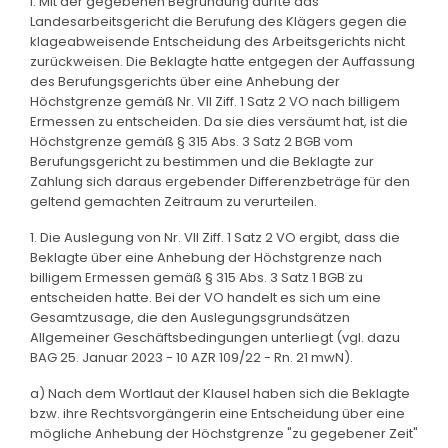
I. Mit der gegebenen Begründung durfte das
Landesarbeitsgericht die Berufung des Klägers gegen die
klageabweisende Entscheidung des Arbeitsgerichts nicht
zurückweisen. Die Beklagte hatte entgegen der Auffassung
des Berufungsgerichts über eine Anhebung der
Höchstgrenze gemäß Nr. VII Ziff. 1 Satz 2 VO nach billigem
Ermessen zu entscheiden. Da sie dies versäumt hat, ist die
Höchstgrenze gemäß § 315 Abs. 3 Satz 2 BGB vom
Berufungsgericht zu bestimmen und die Beklagte zur
Zahlung sich daraus ergebender Differenzbeträge für den
geltend gemachten Zeitraum zu verurteilen.
1. Die Auslegung von Nr. VII Ziff. 1 Satz 2 VO ergibt, dass die
Beklagte über eine Anhebung der Höchstgrenze nach
billigem Ermessen gemäß § 315 Abs. 3 Satz 1 BGB zu
entscheiden hatte. Bei der VO handelt es sich um eine
Gesamtzusage, die den Auslegungsgrundsätzen
Allgemeiner Geschäftsbedingungen unterliegt (vgl. dazu
BAG 25. Januar 2023 - 10 AZR 109/22 - Rn. 21 mwN).
a) Nach dem Wortlaut der Klausel haben sich die Beklagte
bzw. ihre Rechtsvorgängerin eine Entscheidung über eine
mögliche Anhebung der Höchstgrenze "zu gegebener Zeit"