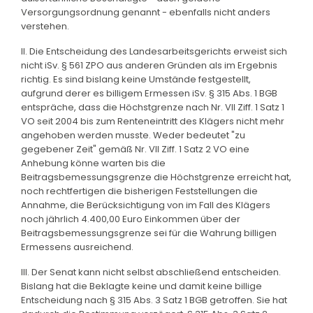
Versorgungsordnung genannt - ebenfalls nicht anders
verstehen.
II. Die Entscheidung des Landesarbeitsgerichts erweist sich
nicht iSv. § 561 ZPO aus anderen Gründen als im Ergebnis
richtig. Es sind bislang keine Umstände festgestellt,
aufgrund derer es billigem Ermessen iSv. § 315 Abs. 1 BGB
entspräche, dass die Höchstgrenze nach Nr. VII Ziff. 1 Satz 1
VO seit 2004 bis zum Renteneintritt des Klägers nicht mehr
angehoben werden musste. Weder bedeutet "zu
gegebener Zeit" gemäß Nr. VII Ziff. 1 Satz 2 VO eine
Anhebung könne warten bis die
Beitragsbemessungsgrenze die Höchstgrenze erreicht hat,
noch rechtfertigen die bisherigen Feststellungen die
Annahme, die Berücksichtigung von im Fall des Klägers
noch jährlich 4.400,00 Euro Einkommen über der
Beitragsbemessungsgrenze sei für die Wahrung billigen
Ermessens ausreichend.
III. Der Senat kann nicht selbst abschließend entscheiden.
Bislang hat die Beklagte keine und damit keine billige
Entscheidung nach § 315 Abs. 3 Satz 1 BGB getroffen. Sie hat