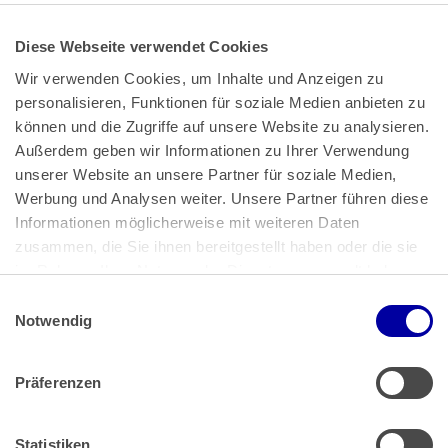
Diese Webseite verwendet Cookies
Wir verwenden Cookies, um Inhalte und Anzeigen zu 
personalisieren, Funktionen für soziale Medien anbieten zu 
können und die Zugriffe auf unsere Website zu analysieren. 
Außerdem geben wir Informationen zu Ihrer Verwendung 
unserer Website an unsere Partner für soziale Medien, 
Bundeskanzlerplatz 2
Werbung und Analysen weiter. Unsere Partner führen diese 
53113 Bonn
Informationen möglicherweise mit weiteren Daten 
zusammen, die Sie ihnen bereitgestellt haben oder die sie 
Pressemitteilungen
AGB
|
im Rahmen Ihrer Nutzung der Dienste gesammelt haben.
Impressum
Datenschutz
|
Einwilligungsauswahl
Impressum
 | 
Datenschutz
Notwendig
Präferenzen
Zahlung & Versand
Rücksendungen/Widerrufsbelehrung
Muster Widerrufsformular (PDF)
Statistiken