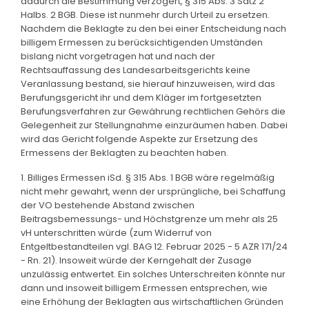
dadurch die Bestimmung verzögert, § 315 Abs. 3 Satz 2
Halbs. 2 BGB. Diese ist nunmehr durch Urteil zu ersetzen.
Nachdem die Beklagte zu den bei einer Entscheidung nach
billigem Ermessen zu berücksichtigenden Umständen
bislang nicht vorgetragen hat und nach der
Rechtsauffassung des Landesarbeitsgerichts keine
Veranlassung bestand, sie hierauf hinzuweisen, wird das
Berufungsgericht ihr und dem Kläger im fortgesetzten
Berufungsverfahren zur Gewährung rechtlichen Gehörs die
Gelegenheit zur Stellungnahme einzuräumen haben. Dabei
wird das Gericht folgende Aspekte zur Ersetzung des
Ermessens der Beklagten zu beachten haben.
1. Billiges Ermessen iSd. § 315 Abs. 1 BGB wäre regelmäßig
nicht mehr gewahrt, wenn der ursprüngliche, bei Schaffung
der VO bestehende Abstand zwischen
Beitragsbemessungs- und Höchstgrenze um mehr als 25
vH unterschritten würde (zum Widerruf von
Entgeltbestandteilen vgl. BAG 12. Februar 2025 - 5 AZR 171/24
- Rn. 21). Insoweit würde der Kerngehalt der Zusage
unzulässig entwertet. Ein solches Unterschreiten könnte nur
dann und insoweit billigem Ermessen entsprechen, wie
eine Erhöhung der Beklagten aus wirtschaftlichen Gründen