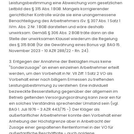
Leistungsbestimmung eine Abweichung vom gesetzlichen
Leitbild des § 315 Abs. 1 BGB. Mangels korrigierender
gerichtlicher Kontrolle würde sie eine unangemessene
Benachteiligung des Arbeitnehmers iSv. § 307 Abs. 1 Satz 1
iVm. Abs. 2 Nr. 1 BGB darstellen und wäre deshalb
unwirksam. Gemäß § 306 Abs. 2 BGB träte dann an die
Stelle der unwirksamen Klausel wiederum die Regelung
des § 315 BGB (für die Gewährung eines Bonus vgl. BAG 15.
November 2023 - 10 AZR 288/22 - Rn. 24).
3. Entgegen der Annahme der Beklagten muss keine
"Sonderzusage" an einen einzelnen Arbeitnehmer erteilt
werden, um den Vorbehalt in Nr. VII Ziff. 1 Satz 2 VO als
Vorbehalt einer nach billigem Ermessen zu treffenden
Leistungsbestimmung zu verstehen. Eine individuell
bezweckte Besserstellung gegenüber der allgemein im
Betrieb geltenden Versorgungsordnung kann zwar ein für
ein solches Verständnis sprechender Umstand sein (vgl.
BAG 1. Juli 1976 - 3 AZR 443/75 -). Der Kläger als
außertariflicher Arbeitnehmer konnte den Vorbehalt einer
Anhebung der Höchstgrenze aber in Anbetracht der
Zusage einer gespaltenen Rentenformel in der VO für
außertarifliche Beschäftigte - auch goldene