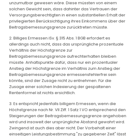
unzumutbar gewesen wäre. Diese müssten von einem
solchen Gewicht sein, dass dahinter das Vertrauen der
Versorgungsberechtigten in einen substantiellen Erhalt der
privilegierten Berücksichtigung ihres Einkommens über der
Beitragsbemessungsgrenze zurücktreten müsste.
2. Billiges Ermessen iSv. § 315 Abs. 1 BGB erfordert es
allerdings auch nicht, dass das ursprüngliche prozentuale
Verhältnis der Höchstgrenze zur
Beitragsbemessungsgrenze aufrechterhalten bleiben
müsste. Anhaltspunkte dafür, dass nur ein prozentualer
Anstieg der Höchstgrenze im Verhältnis zum Anstieg der
Beitragsbemessungsgrenze ermessensfehlerfrei sein
könnte, sind der Zusage nicht zu entnehmen. Für die
Zusage einer solchen Indexierung der gespaltenen
Rentenformel ist nichts ersichtlich.
3. Es entspricht jedenfalls billigem Ermessen, wenn die
Höchstgrenze nach Nr. VII Ziff. 1 Satz 1 VO entsprechend den
Steigerungen der Beitragsbemessungsgrenze angehoben
wird und insoweit der ursprüngliche Abstand gewahrt wird.
Zwingend ist auch dies aber nicht. Der Vorbehalt einer
einseitigen Leistungsbestimmung "zu gegebener Zeit" lässt