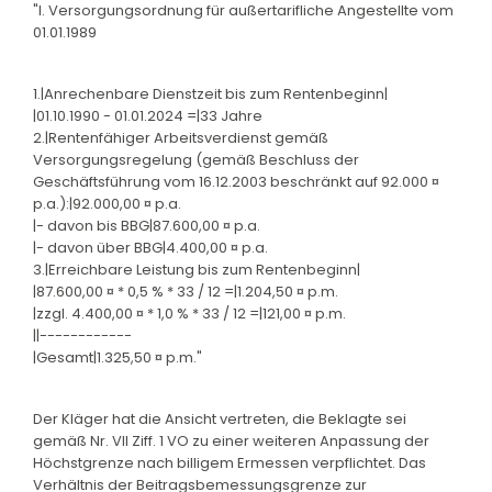
"I. Versorgungsordnung für außertarifliche Angestellte vom
01.01.1989
1.|Anrechenbare Dienstzeit bis zum Rentenbeginn|
|01.10.1990 - 01.01.2024 =|33 Jahre
2.|Rentenfähiger Arbeitsverdienst gemäß
Versorgungsregelung (gemäß Beschluss der
Geschäftsführung vom 16.12.2003 beschränkt auf 92.000 ¤
p.a.):|92.000,00 ¤ p.a.
|- davon bis BBG|87.600,00 ¤ p.a.
|- davon über BBG|4.400,00 ¤ p.a.
3.|Erreichbare Leistung bis zum Rentenbeginn|
|87.600,00 ¤ * 0,5 % * 33 / 12 =|1.204,50 ¤ p.m.
|zzgl. 4.400,00 ¤ * 1,0 % * 33 / 12 =|121,00 ¤ p.m.
||------------
|Gesamt|1.325,50 ¤ p.m."
Der Kläger hat die Ansicht vertreten, die Beklagte sei
gemäß Nr. VII Ziff. 1 VO zu einer weiteren Anpassung der
Höchstgrenze nach billigem Ermessen verpflichtet. Das
Verhältnis der Beitragsbemessungsgrenze zur