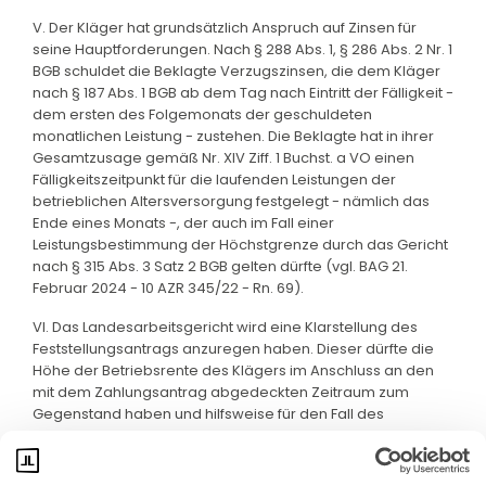
V. Der Kläger hat grundsätzlich Anspruch auf Zinsen für
seine Hauptforderungen. Nach § 288 Abs. 1, § 286 Abs. 2 Nr. 1
BGB schuldet die Beklagte Verzugszinsen, die dem Kläger
nach § 187 Abs. 1 BGB ab dem Tag nach Eintritt der Fälligkeit -
dem ersten des Folgemonats der geschuldeten
monatlichen Leistung - zustehen. Die Beklagte hat in ihrer
Gesamtzusage gemäß Nr. XIV Ziff. 1 Buchst. a VO einen
Fälligkeitszeitpunkt für die laufenden Leistungen der
betrieblichen Altersversorgung festgelegt - nämlich das
Ende eines Monats -, der auch im Fall einer
Leistungsbestimmung der Höchstgrenze durch das Gericht
nach § 315 Abs. 3 Satz 2 BGB gelten dürfte (vgl. BAG 21.
Februar 2024 - 10 AZR 345/22 - Rn. 69).
VI. Das Landesarbeitsgericht wird eine Klarstellung des
Feststellungsantrags anzuregen haben. Dieser dürfte die
Höhe der Betriebsrente des Klägers im Anschluss an den
mit dem Zahlungsantrag abgedeckten Zeitraum zum
Gegenstand haben und hilfsweise für den Fall des
Obsiegens mit dem Zahlungsantrag gestellt sein.