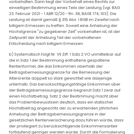
vorbehalten. Darin liegt der Vorbehalt eines Rechts zur
einseitigen Bestimmung eines Teils der Leistung (vgl. BAG
23. Februar 2021 - 1 ABR 12/20 - Rn. 38, BAGE 174, 103). Die
Leistung ist damit gemäß § 315 Abs. 1 BGB im Zweifel nach
billigem Ermessen zu treffen. Soweit eine Anhebung der
Höchstgrenze "zu gegebener Zeit" vorbehalten ist, ist der
Zeitpunkt der Anhebung Teil der vorbehaltenen
Entscheidung nach billigem Ermessen.
b) Systematisch folgt Nr. VII Ziff. 1 Satz 2 VO unmittelbar auf
die in Satz 1 der Bestimmung enthaltene gespaltene
Rentenformel, die das Einkommen oberhalb der
Beitragsbemessungsgrenze für die Bemessung der
Altersrente doppelt so stark gewichtet wie dasjenige
unterhalb. Das berücksichtigungsfähige Einkommen über
der Beitragsbemessungsgrenze begrenzt Satz 1 zwar auf
einen Höchstbetrag. Satz 2 der Bestimmung macht aber
das Problembewusstsein deutlich, dass ein statischer
Höchstbetrag angesichts der zu erwartenden jährlichen
Anhebung der Beitragsbemessungsgrenze in der
gesetzlichen Rentenversicherung dazu führen würde, dass
der privilegiert zu berücksichtigende Einkommensanteil
fortlaufend geringer werden würde. Durch die Formulierung