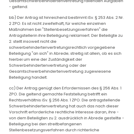
Gesamtschwerbehindertenvertretung fallenden Aufgaben
- geltend.
bb) Der Antrag ist hinreichend bestimmt iSv. § 253 Abs. 2 Nr.
2 ZPO. Es ist nicht zweifelhaft, für welche einzelnen
Maßnahmen bei "Stellenbesetzungsverfahren" die
Antragstellerin ihre Beteiligung reklamiert. Der Beteiligte zu
2. stellt insoweit nicht die
schwerbehindertenvertretungsrechtlich vorgegebene
Beteiligung "an sich" in Abrede; streitig ist allein, ob es sich
hierbei um eine der Zuständigkeit der
Schwerbehindertenvertretung oder der
Gesamtschwerbehindertenvertretung zugewiesene
Beteiligung handelt.
cc) Der Antrag genügt den Erfordernissen des § 256 Abs. 1
ZPO. Die geltend gemachte Feststellung betrifft ein
Rechtsverhältnis iSv. § 256 Abs. 1 ZPO. Die antragstellende
Schwerbehindertenvertretung hat auch das nach dieser
Vorschrift erforderliche rechtliche Interesse daran, ihre -
von dem Beteiligten zu 2. ausdrücklich in Abrede gestellte -
Beteiligung bei den streitbefangenen
Stellenbesetzungsverfahren durch richterliche