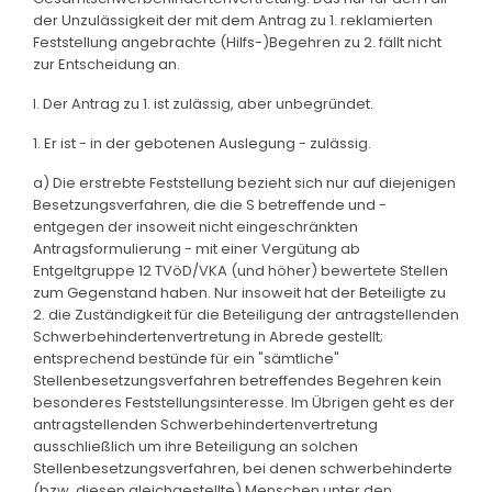
der Unzulässigkeit der mit dem Antrag zu 1. reklamierten
Feststellung angebrachte (Hilfs-)Begehren zu 2. fällt nicht
zur Entscheidung an.
I. Der Antrag zu 1. ist zulässig, aber unbegründet.
1. Er ist - in der gebotenen Auslegung - zulässig.
a) Die erstrebte Feststellung bezieht sich nur auf diejenigen
Besetzungsverfahren, die die S betreffende und -
entgegen der insoweit nicht eingeschränkten
Antragsformulierung - mit einer Vergütung ab
Entgeltgruppe 12 TVöD/VKA (und höher) bewertete Stellen
zum Gegenstand haben. Nur insoweit hat der Beteiligte zu
2. die Zuständigkeit für die Beteiligung der antragstellenden
Schwerbehindertenvertretung in Abrede gestellt;
entsprechend bestünde für ein "sämtliche"
Stellenbesetzungsverfahren betreffendes Begehren kein
besonderes Feststellungsinteresse. Im Übrigen geht es der
antragstellenden Schwerbehindertenvertretung
ausschließlich um ihre Beteiligung an solchen
Stellenbesetzungsverfahren, bei denen schwerbehinderte
(bzw. diesen gleichgestellte) Menschen unter den