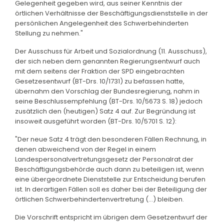
Gelegenheit gegeben wird, aus seiner Kenntnis der
örtlichen Verhältnisse der Beschäftigungsdienststelle in der
persönlichen Angelegenheit des Schwerbehinderten
Stellung zu nehmen."
Der Ausschuss für Arbeit und Sozialordnung (11. Ausschuss),
der sich neben dem genannten Regierungsentwurf auch
mit dem seitens der Fraktion der SPD eingebrachten
Gesetzesentwurf (BT-Drs. 10/1731) zu befassen hatte,
übernahm den Vorschlag der Bundesregierung, nahm in
seine Beschlussempfehlung (BT-Drs. 10/5673 S. 18) jedoch
zusätzlich den (heutigen) Satz 4 auf. Zur Begründung ist
insoweit ausgeführt worden (BT-Drs. 10/5701 S. 12):
"Der neue Satz 4 trägt den besonderen Fällen Rechnung, in
denen abweichend von der Regel in einem
Landespersonalvertretungsgesetz der Personalrat der
Beschäftigungsbehörde auch dann zu beteiligen ist, wenn
eine übergeordnete Dienststelle zur Entscheidung berufen
ist. In derartigen Fällen soll es daher bei der Beteiligung der
örtlichen Schwerbehindertenvertretung (...) bleiben.
Die Vorschrift entspricht im übrigen dem Gesetzentwurf der