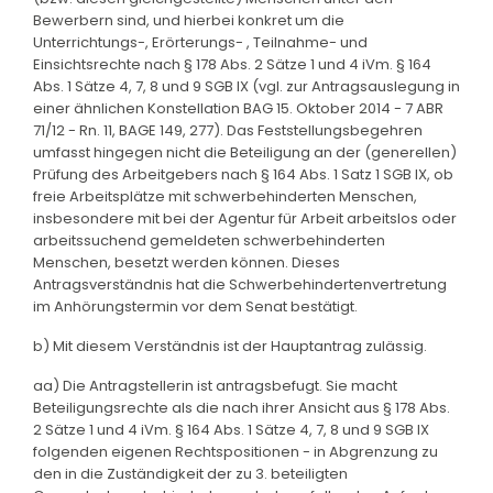
Bewerbern sind, und hierbei konkret um die
Unterrichtungs-, Erörterungs- , Teilnahme- und
Einsichtsrechte nach § 178 Abs. 2 Sätze 1 und 4 iVm. § 164
Abs. 1 Sätze 4, 7, 8 und 9 SGB IX (vgl. zur Antragsauslegung in
einer ähnlichen Konstellation BAG 15. Oktober 2014 - 7 ABR
71/12 - Rn. 11, BAGE 149, 277). Das Feststellungsbegehren
umfasst hingegen nicht die Beteiligung an der (generellen)
Prüfung des Arbeitgebers nach § 164 Abs. 1 Satz 1 SGB IX, ob
freie Arbeitsplätze mit schwerbehinderten Menschen,
insbesondere mit bei der Agentur für Arbeit arbeitslos oder
arbeitssuchend gemeldeten schwerbehinderten
Menschen, besetzt werden können. Dieses
Antragsverständnis hat die Schwerbehindertenvertretung
im Anhörungstermin vor dem Senat bestätigt.
b) Mit diesem Verständnis ist der Hauptantrag zulässig.
aa) Die Antragstellerin ist antragsbefugt. Sie macht
Beteiligungsrechte als die nach ihrer Ansicht aus § 178 Abs.
2 Sätze 1 und 4 iVm. § 164 Abs. 1 Sätze 4, 7, 8 und 9 SGB IX
folgenden eigenen Rechtspositionen - in Abgrenzung zu
den in die Zuständigkeit der zu 3. beteiligten