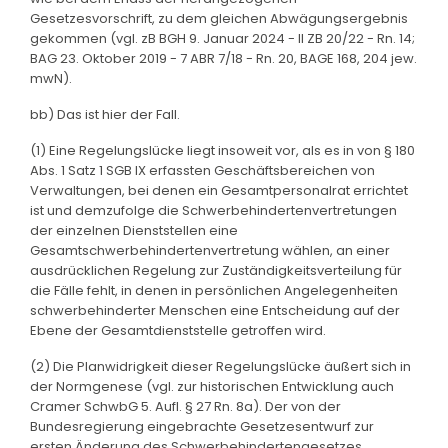
Gesetzesvorschrift, zu dem gleichen Abwägungsergebnis
gekommen (vgl. zB BGH 9. Januar 2024 - II ZB 20/22 - Rn. 14;
BAG 23. Oktober 2019 - 7 ABR 7/18 - Rn. 20, BAGE 168, 204 jew.
mwN).
bb) Das ist hier der Fall.
(1) Eine Regelungslücke liegt insoweit vor, als es in von § 180
Abs. 1 Satz 1 SGB IX erfassten Geschäftsbereichen von
Verwaltungen, bei denen ein Gesamtpersonalrat errichtet
ist und demzufolge die Schwerbehindertenvertretungen
der einzelnen Dienststellen eine
Gesamtschwerbehindertenvertretung wählen, an einer
ausdrücklichen Regelung zur Zuständigkeitsverteilung für
die Fälle fehlt, in denen in persönlichen Angelegenheiten
schwerbehinderter Menschen eine Entscheidung auf der
Ebene der Gesamtdienststelle getroffen wird.
(2) Die Planwidrigkeit dieser Regelungslücke äußert sich in
der Normgenese (vgl. zur historischen Entwicklung auch
Cramer SchwbG 5. Aufl. § 27 Rn. 8a). Der von der
Bundesregierung eingebrachte Gesetzesentwurf zur
ersten Änderung des Schwerbehindertengesetzes