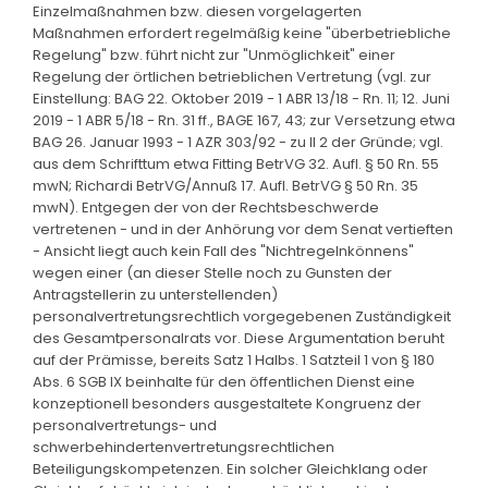
Einzelmaßnahmen bzw. diesen vorgelagerten
Maßnahmen erfordert regelmäßig keine "überbetriebliche
Regelung" bzw. führt nicht zur "Unmöglichkeit" einer
Regelung der örtlichen betrieblichen Vertretung (vgl. zur
Einstellung: BAG 22. Oktober 2019 - 1 ABR 13/18 - Rn. 11; 12. Juni
2019 - 1 ABR 5/18 - Rn. 31 ff., BAGE 167, 43; zur Versetzung etwa
BAG 26. Januar 1993 - 1 AZR 303/92 - zu II 2 der Gründe; vgl.
aus dem Schrifttum etwa Fitting BetrVG 32. Aufl. § 50 Rn. 55
mwN; Richardi BetrVG/Annuß 17. Aufl. BetrVG § 50 Rn. 35
mwN). Entgegen der von der Rechtsbeschwerde
vertretenen - und in der Anhörung vor dem Senat vertieften
- Ansicht liegt auch kein Fall des "Nichtregelnkönnens"
wegen einer (an dieser Stelle noch zu Gunsten der
Antragstellerin zu unterstellenden)
personalvertretungsrechtlich vorgegebenen Zuständigkeit
des Gesamtpersonalrats vor. Diese Argumentation beruht
auf der Prämisse, bereits Satz 1 Halbs. 1 Satzteil 1 von § 180
Abs. 6 SGB IX beinhalte für den öffentlichen Dienst eine
konzeptionell besonders ausgestaltete Kongruenz der
personalvertretungs- und
schwerbehindertenvertretungsrechtlichen
Beteiligungskompetenzen. Ein solcher Gleichklang oder