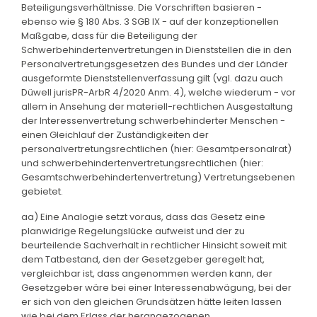
Beteiligungsverhältnisse. Die Vorschriften basieren -
ebenso wie § 180 Abs. 3 SGB IX - auf der konzeptionellen
Maßgabe, dass für die Beteiligung der
Schwerbehindertenvertretungen in Dienststellen die in den
Personalvertretungsgesetzen des Bundes und der Länder
ausgeformte Dienststellenverfassung gilt (vgl. dazu auch
Düwell jurisPR-ArbR 4/2020 Anm. 4), welche wiederum - vor
allem in Ansehung der materiell-rechtlichen Ausgestaltung
der Interessenvertretung schwerbehinderter Menschen -
einen Gleichlauf der Zuständigkeiten der
personalvertretungsrechtlichen (hier: Gesamtpersonalrat)
und schwerbehindertenvertretungsrechtlichen (hier:
Gesamtschwerbehindertenvertretung) Vertretungsebenen
gebietet.
aa) Eine Analogie setzt voraus, dass das Gesetz eine
planwidrige Regelungslücke aufweist und der zu
beurteilende Sachverhalt in rechtlicher Hinsicht soweit mit
dem Tatbestand, den der Gesetzgeber geregelt hat,
vergleichbar ist, dass angenommen werden kann, der
Gesetzgeber wäre bei einer Interessenabwägung, bei der
er sich von den gleichen Grundsätzen hätte leiten lassen
wie bei dem Erlass der herangezogenen