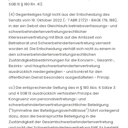
SGB IX § 180 Rn. 41).
(4) Gegenteiliges folgt nicht aus der Entscheidung des
Senats vom 19. Oktober 2022 (- 7 ABR 27/21 - BAGE 179, 188),
in der ein Gebot des Gleichlaufs betriebsverfassungs- und
schwerbehindertenvertretungsrechtlicher
Interessenvertretung mit Blick auf die Amtszeit von
Betriebsrat und Schwerbehindertenvertretung verneint
worden ist. Die Entscheidung verhält sich nicht zu einem in
den schwerbehindertenvertretungsrechtlichen
Zuständigkeitsbestimmungen für die Konzern-, Gesamt-,
Bezirks- und Hauptschwerbehindertenvertretung
ausdrücklich niedergelegten - und konkret für den
öffentlichen Dienst besonders ausgestalteten - Prinzip.
cc) Die entsprechende Geltung des in § 180 Abs. 6 Sätze 3
und 4 SGB IX ausdrücklich verfassten Prinzips der
Kongruenz von personalvertretungs- und
schwerbehindertenvertretungsrechtlicher Beteiligung
("Symmetrie der Beteiligungsverhältnisse") führt vorliegend
dazu, dass die beanspruchte Beteiligung in die
Zuständigkeit der Gesamtschwerbehindertenvertretung
und nicht der Schwerbehindertenvertretung fällt. Es besteht