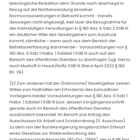
teleologische Reduktion dem Grunde nach überhaupt in
Bezug auf die Nichtanwendung einzelner
Normvoraussetzungen in Betracht kommt - bereits
deswegen nicht angezeigt, weil über die Bezugnahme für
die mehrstufigen Verwaltungen in § 180 Abs. 6 Satz 2 SGB IX
ein deutlicher Wille des Gesetzgebers zum Ausdruck
kommt, sämtliche - wenn auch aus dem Bereich der
Betriebsverfassung stammende - Voraussetzungen von §
180 Abs. 6 Satz 1 Halbs. 1 Satzteil 1 SGB IX auch auf den
Bereich des öffentlichen Dienstes zu übertragen (vgl. hierzu
auch Mushoff in Hauck/Noftz SGB IX Stand April 2022 § 180
Rn. 39).
(2) Zum anderen hat der (historische) Gesetzgeber seinen
Willen zum Festhalten am Erfordernis des kumulativen
Vorliegens beider Voraussetzungen aus § 180 Abs. 6 Satz 1
Halbs. 1 Satzteil 1 SGB IX bzw. dessen Vorgängervorschrift
gerade auch im Bereich des öffentlichen Dienstes
ausdrücklich bekundet. Im Bericht und Antrag des
Ausschusses für Arbeit und Sozialordnung (11. Ausschuss)
zu dem von der Bundesregierung eingebrachten Entwurf
eines Gesetzes zur Weiterentwicklung des
Schwerbeschädigtenrechts (BT-Drs. 7/656), der in § 19f Abs.