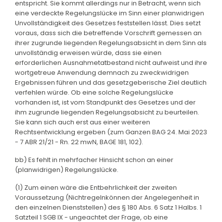
entspricht. Sie kommt allerdings nur in Betracht, wenn sich
eine verdeckte Regelungslücke im Sinn einer planwidrigen
Unvollständigkeit des Gesetzes feststellen lässt. Dies setzt
voraus, dass sich die betreffende Vorschrift gemessen an
ihrer zugrunde liegenden Regelungsabsicht in dem Sinn als
unvollständig erweisen würde, dass sie einen
erforderlichen Ausnahmetatbestand nicht aufweist und ihre
wortgetreue Anwendung demnach zu zweckwidrigen
Ergebnissen führen und das gesetzgeberische Ziel deutlich
verfehlen würde. Ob eine solche Regelungslücke
vorhanden ist, ist vom Standpunkt des Gesetzes und der
ihm zugrunde liegenden Regelungsabsicht zu beurteilen.
Sie kann sich auch erst aus einer weiteren
Rechtsentwicklung ergeben (zum Ganzen BAG 24. Mai 2023
- 7 ABR 21/21 - Rn. 22 mwN, BAGE 181, 102).
bb) Es fehlt in mehrfacher Hinsicht schon an einer
(planwidrigen) Regelungslücke.
(1) Zum einen wäre die Entbehrlichkeit der zweiten
Voraussetzung (Nichtregelnkönnen der Angelegenheit in
den einzelnen Dienststellen) des § 180 Abs. 6 Satz 1 Halbs. 1
Satzteil 1 SGB IX - ungeachtet der Frage, ob eine