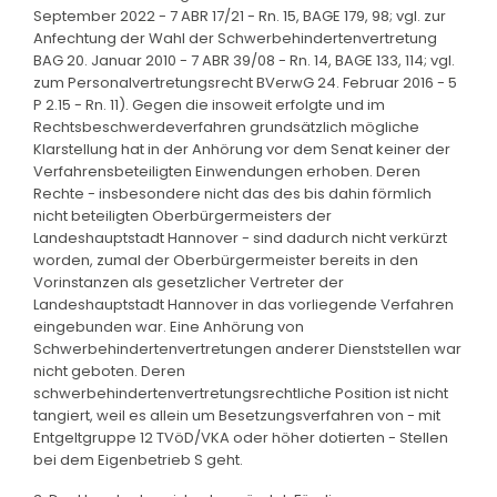
September 2022 - 7 ABR 17/21 - Rn. 15, BAGE 179, 98; vgl. zur
Anfechtung der Wahl der Schwerbehindertenvertretung
BAG 20. Januar 2010 - 7 ABR 39/08 - Rn. 14, BAGE 133, 114; vgl.
zum Personalvertretungsrecht BVerwG 24. Februar 2016 - 5
P 2.15 - Rn. 11). Gegen die insoweit erfolgte und im
Rechtsbeschwerdeverfahren grundsätzlich mögliche
Klarstellung hat in der Anhörung vor dem Senat keiner der
Verfahrensbeteiligten Einwendungen erhoben. Deren
Rechte - insbesondere nicht das des bis dahin förmlich
nicht beteiligten Oberbürgermeisters der
Landeshauptstadt Hannover - sind dadurch nicht verkürzt
worden, zumal der Oberbürgermeister bereits in den
Vorinstanzen als gesetzlicher Vertreter der
Landeshauptstadt Hannover in das vorliegende Verfahren
eingebunden war. Eine Anhörung von
Schwerbehindertenvertretungen anderer Dienststellen war
nicht geboten. Deren
schwerbehindertenvertretungsrechtliche Position ist nicht
tangiert, weil es allein um Besetzungsverfahren von - mit
Entgeltgruppe 12 TVöD/VKA oder höher dotierten - Stellen
bei dem Eigenbetrieb S geht.