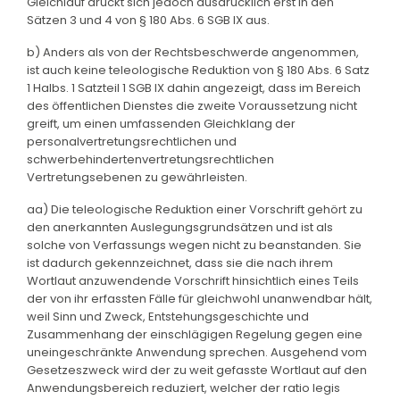
Gleichlauf drückt sich jedoch ausdrücklich erst in den
Sätzen 3 und 4 von § 180 Abs. 6 SGB IX aus.
b) Anders als von der Rechtsbeschwerde angenommen,
ist auch keine teleologische Reduktion von § 180 Abs. 6 Satz
1 Halbs. 1 Satzteil 1 SGB IX dahin angezeigt, dass im Bereich
des öffentlichen Dienstes die zweite Voraussetzung nicht
greift, um einen umfassenden Gleichklang der
personalvertretungsrechtlichen und
schwerbehindertenvertretungsrechtlichen
Vertretungsebenen zu gewährleisten.
aa) Die teleologische Reduktion einer Vorschrift gehört zu
den anerkannten Auslegungsgrundsätzen und ist als
solche von Verfassungs wegen nicht zu beanstanden. Sie
ist dadurch gekennzeichnet, dass sie die nach ihrem
Wortlaut anzuwendende Vorschrift hinsichtlich eines Teils
der von ihr erfassten Fälle für gleichwohl unanwendbar hält,
weil Sinn und Zweck, Entstehungsgeschichte und
Zusammenhang der einschlägigen Regelung gegen eine
uneingeschränkte Anwendung sprechen. Ausgehend vom
Gesetzeszweck wird der zu weit gefasste Wortlaut auf den
Anwendungsbereich reduziert, welcher der ratio legis