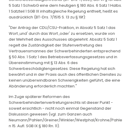
5 Satz 1 SchwbG eine dem heutigen § 180 Abs. 6 Satz 1 Halbs.
1 Satzteil 1 SGB IX inhaltsgleiche Regelung enthielt, heißt es
ausdrücklich (BT-Drs. 7/1515 S. 13 zu § 19f):
"Der Antrag der CDU/CSU-Fraktion, in Absatz 5 Satz 1 das
Wort ,und' durch das Wort ,oder' zu ersetzen, wurde von
der Mehrheit des Ausschusses abgelehnt. Absatz 5 Satz 1
regelt die Zuständigkeit der Stufenvertretung des
Vertrauensmannes der Schwerbehinderten entsprechend
§ 50 Abs. 1 Satz 1 des Betriebsverfassungsgesetzes und in
Übereinstimmung mit § 13 Abs. 6 des
Schwerbeschädigtengesetzes. Diese Regelung hat sich
bewährt und in der Praxis auch des öffentlichen Dienstes zu
keinen unüberwindbaren Schwierigkeiten geführt, die eine
Abänderung erforderlich machten."
Im Zuge späterer Reformen des
Schwerbehindertenvertretungsrechts ist dieser Punkt -
soweit ersichtlich - nicht noch einmal Gegenstand der
Diskussion gewesen (vgl. zum Ganzen auch
Neumann/Pahlen/Greiner/Winkler/Westphal/Krohne/Pahle
n 15. Aufl. SGB IX § 180 Rn. 11).