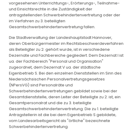
vorgesehenen Unterrichtungs-, Erörterungs-, Teilnahme-
und Einsichtsrechte in die Zuständigkeit der
antragstellenden Schwerbehindertenvertretung oder der
im Verfahren zu 3. beteiligten
Gesamtschwerbehindertenvertretung fallen.
Die Stadtverwaltung der Landeshauptstadt Hannover,
deren Oberbürgermeister im Rechtsbeschwerdeverfahren
als Beteiligter zu 2. gehört wurde, ist in verschiedene
Dezernate und Fachbereiche gegliedert. Dem Dezernat I ist
ua. der Fachbereich "Personal und Organisation"
zugeordnet, dem Dezernat V ua. der städtische
Eigenbetrieb S. Bei den einzelnen Dienststellen im Sinn des
Niedersächsischen Personalvertretungsgesetzes
(NPersVG) sind Personalräte und
Schwerbehindertenvertretungen gebildet sowie bei der
Gesamtdienststelle, deren Leiter der Beteiligte zu 2. ist, ein
Gesamtpersonalrat und die zu 3. beteiligte
Gesamtschwerbehindertenvertretung. Die zu 1. beteiligte
Antragstellerin ist die bei dem Eigenbetrieb S gebildete,
vom Landesarbeitsgericht als "örtliche" bezeichnete
Schwerbehindertenvertretung.