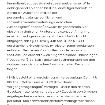
thematisiert, sodass sich kein gesetzgeberischer Wille
dahingehend erkennen lässt, bei einstufiger Verwaltung
werde ein Auseinanderfallen der
personalvertretungsrechtlichen und
schwerbehindertenvertretungsrechtlichen
Zuständigkeits"ebenen" bewusst hingenommen. Vor
diesem (historischen) Hintergrund steht der Annahme
einer planwidrigen Regelungslücke schließlich nicht
entgegen, dass § 44i iVm. § 44h Abs. 3 und 5 SGB II
ausdrückliche Gleichklangbzw. Abgrenzungsregelungen
enthalten. Bei diesen Vorschriften handelt es sich um
spezielle und ausschließlich für gemeinsame Einrichtungen
("Jobcenter") iSd. SGB II geltende Bestimmungen, die den
dortigen organisatorischen Besonderheiten Rechnung
tragen.
(3) Es besteht eine vergleichbare Interessenlage. Der mit §
180 Abs. 6 Sätze 3 und 4 SGB IX (bzw. deren
Vorgängerregelungen) verfolgte - und in den zitierten
Gesetzesmaterialien verlautbarte - Zweck, in persönlichen
Angelegenheiten schwerbehinderter Menschen die
personal- und schwerbehindertenvertretungsrechtlichen