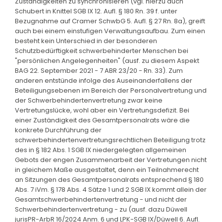
Zuständigkeiten zu synchronisieren (vgl. hierzu auch
Schubert in Knittel SGB IX 12. Aufl. § 180 Rn. 39 f. unter
Bezugnahme auf Cramer SchwbG 5. Aufl. § 27 Rn. 8a), greift
auch bei einem einstufigen Verwaltungsaufbau. Zum einen
besteht kein Unterschied in der besonderen
Schutzbedürftigkeit schwerbehinderter Menschen bei
"persönlichen Angelegenheiten" (ausf. zu diesem Aspekt
BAG 22. September 2021 - 7 ABR 23/20 - Rn. 33). Zum
anderen entstünde infolge des Auseinanderfallens der
Beteiligungsebenen im Bereich der Personalvertretung und
der Schwerbehindertenvertretung zwar keine
Vertretungslücke, wohl aber ein Vertretungsdefizit. Bei
einer Zuständigkeit des Gesamtpersonalrats wäre die
konkrete Durchführung der
schwerbehindertenvertretungsrechtlichen Beteiligung trotz
des in § 182 Abs. 1 SGB IX niedergelegten allgemeinen
Gebots der engen Zusammenarbeit der Vertretungen nicht
in gleichem Maße ausgestaltet, denn ein Teilnahmerecht
an Sitzungen des Gesamtpersonalrats entsprechend § 180
Abs. 7 iVm. § 178 Abs. 4 Sätze 1 und 2 SGB IX kommt allein der
Gesamtschwerbehindertenvertretung - und nicht der
Schwerbehindertenvertretung - zu (ausf. dazu Düwell
jurisPR-ArbR 16/2024 Anm. 6 und LPK-SGB IX/Düwell 6. Aufl.