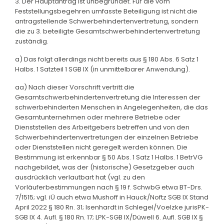
3. Der Hauptantrag ist unbegründet. Für die vom
Feststellungsbegehren umfasste Beteiligung ist nicht die
antragstellende Schwerbehindertenvertretung, sondern
die zu 3. beteiligte Gesamtschwerbehindertenvertretung
zuständig.
a) Das folgt allerdings nicht bereits aus § 180 Abs. 6 Satz 1
Halbs. 1 Satzteil 1 SGB IX (in unmittelbarer Anwendung).
aa) Nach dieser Vorschrift vertritt die
Gesamtschwerbehindertenvertretung die Interessen der
schwerbehinderten Menschen in Angelegenheiten, die das
Gesamtunternehmen oder mehrere Betriebe oder
Dienststellen des Arbeitgebers betreffen und von den
Schwerbehindertenvertretungen der einzelnen Betriebe
oder Dienststellen nicht geregelt werden können. Die
Bestimmung ist erkennbar § 50 Abs. 1 Satz 1 Halbs. 1 BetrVG
nachgebildet, was der (historische) Gesetzgeber auch
ausdrücklich verlautbart hat (vgl. zu den
Vorläuferbestimmungen nach § 19 f. SchwbG etwa BT-Drs.
7/1515; vgl. iÜ auch etwa Mushoff in Hauck/Noftz SGB IX Stand
April 2022 § 180 Rn. 31; Isenhardt in Schlegel/Voelzke jurisPK-
SGB IX 4. Aufl. § 180 Rn. 17; LPK-SGB IX/Düwell 6. Aufl. SGB IX §