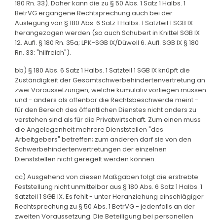
180 Rn. 33). Daher kann die zu § 50 Abs. 1 Satz 1 Halbs. 1
BetrVG ergangene Rechtsprechung auch bei der
Auslegung von § 180 Abs. 6 Satz 1 Halbs. 1 Satzteil 1 SGB IX
herangezogen werden (so auch Schubert in Knittel SGB IX
12. Aufl. § 180 Rn. 35a; LPK-SGB IX/Düwell 6. Aufl. SGB IX § 180
Rn. 33: "hilfreich").
bb) § 180 Abs. 6 Satz 1 Halbs. 1 Satzteil 1 SGB IX knüpft die
Zuständigkeit der Gesamtschwerbehindertenvertretung an
zwei Voraussetzungen, welche kumulativ vorliegen müssen
und - anders als offenbar die Rechtsbeschwerde meint -
für den Bereich des öffentlichen Dienstes nicht anders zu
verstehen sind als für die Privatwirtschaft. Zum einen muss
die Angelegenheit mehrere Dienststellen "des
Arbeitgebers" betreffen; zum anderen darf sie von den
Schwerbehindertenvertretungen der einzelnen
Dienststellen nicht geregelt werden können.
cc) Ausgehend von diesen Maßgaben folgt die erstrebte
Feststellung nicht unmittelbar aus § 180 Abs. 6 Satz 1 Halbs. 1
Satzteil 1 SGB IX. Es fehlt - unter Heranziehung einschlägiger
Rechtsprechung zu § 50 Abs. 1 BetrVG - jedenfalls an der
zweiten Voraussetzung. Die Beteiligung bei personellen