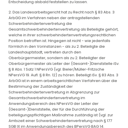
Entscheidung alsbald feststellen zu lassen.
2. Das Landesarbeitsgericht hat zu Recht nach § 83 Abs. 3
ArbGG im Verfahren neben der antragstellenden
Schwerbehindertenvertretung die
Gesamtschwerbehindertenvertretung als Beteiligte gehört,
welche in ihrer schwerbehindertenvertretungsrechtlichen
Position betroffen ist. Hingegen ist nicht - wie jedenfalls
förmlich in den Vorinstanzen - als zu 2. Beteiligte die
Landeshauptstadt, vertreten durch den
Oberbürgermeister, sondern als zu 2. Beteiligter der
Oberbürgermeister als Leiter der (Gesamt-)Dienststelle iSv.
§ 8 Abs. 1 Satz 1 NPersVG (vgl. Bieler/Müller-Fritzsche
NPersVG 19. Aufl. § 8 Rn. 12) zu hören. Beteiligt iSv. § 83 Abs. 3
ArbGG ist in einem arbeitsgerichtlichen Verfahren über die
Bestimmung der Zuständigkeit der
Schwerbehindertenvertretung in Abgrenzung zur
Gesamtschwerbehindertenvertretung im
Anwendungsbereich des NPersVG der Leiter der
(Gesamt-)Dienststelle, der für die Durchführung der
beteiligungspflichtigen Maßnahme zuständig ist (vgl. zur
Amtszeit einer Schwerbehindertenvertretung nach § 177
SGB IX im Anwendungsbereich des BPersVG BAG 14.