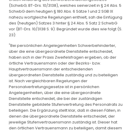
(SchwbG; BT-Drs. 10/3138), welches seinerzeit in § 24 Abs. 5
SchwbG dem heutigen § 180 Abs. 6 Sätze 1 und 2 SGB IX
nahezu wortgleiche Regelungen enthielt, sah die Einfügung
des (heutigen) Satzes 3 hinter § 24 Abs. 5 Satz 2 SchwbG
vor (BT-Drs. 10/3138 S. 9). Begründet wurde dies wie folgt (S.
23):
"Bei persönlichen Angelegenheiten Schwerbehinderter,
über die eine übergeordnete Dienststelle entscheidet,
haben sich in der Praxis Zweifelsfragen ergeben, ob der
örtliche Vertrauensmann oder der Bezirks- bzw.
Hauptvertrauensmann der entscheidenden
übergeordneten Dienststelle zuständig und zu beteiligen
ist. Nach vergleichbaren Regelungen der
Personalvertretungsgesetze ist in persönlichen
Angelegenheiten, über die eine übergeordnete
Dienststelle entscheidet, die bei der zuständigen
Dienststelle gebildete Stufenvertretung des Personalrats zu
beteiligen. Die Ergänzung stellt klar, daß in diesen Fällen, in
denen die übergeordnete Dienststelle entscheidet, der
jeweilige Stufenvertrauensmann zuständig ist. Dieser hat
den örtlichen Vertrauensmann zu beteiligen, damit diesem