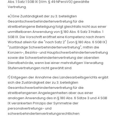
Abs. 1 Satz 1 SGB IX (iVm. § 49 NPersVG) gewählte
Vertretung.
e) Eine Zuständigkeit der zu 3. beteiligten
Gesamtschwerbehindertenvertretung für die
streitbefangene Beteiligung folgt gleichfalls nicht aus einer
unmittelbaren Anwendung von § 180 Abs. 6 Satz 3 Halbs. 1
SGB IX. Die Vorschrift eröffnet eine Kompetenz nach ihrem
Wortlaut allein für die "nach Satz 2" (von § 180 Abs. 6 SGB IX)
"zuständige Schwerbehindertenvertretung", mithin die
Konzern-, Bezirks- und Hauptschwerbehindertenvertretung
sowie die Schwerbehindertenvertretung der obersten
Dienstbehörde, wenn bei einer mehrstufigen Verwaltung
Stufenvertretungen nicht gewählt sind.
f) Entgegen der Annahme des Landesarbeitsgerichts ergibt
sich die Zuständigkeit der zu 3. beteiligten
Gesamtschwerbehindertenvertretung für die
streitbefangenen Angelegenheiten aber aus einer
analogen Anwendung des in § 180 Abs. 6 Sätze 3 und 4 SGB
IX verankerten Prinzips der Symmetrie der
personalvertretungs- und
schwerbehindertenvertretungsrechtlichen