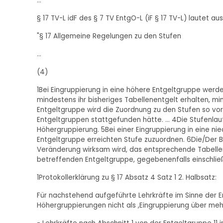
..."
§ 17 TV-L idF des § 7 TV EntgO-L (iF § 17 TV-L) lautet a
"§ 17 Allgemeine Regelungen zu den Stufen
...
(4)
1Bei Eingruppierung in eine höhere Entgeltgruppe werde
mindestens ihr bisheriges Tabellenentgelt erhalten, mi
Entgeltgruppe wird die Zuordnung zu den Stufen so vor
Entgeltgruppen stattgefunden hätte. ... 4Die Stufenla
Höhergruppierung. 5Bei einer Eingruppierung in eine ni
Entgeltgruppe erreichten Stufe zuzuordnen. 6Die/Der 
Veränderung wirksam wird, das entsprechende Tabellene
betreffenden Entgeltgruppe, gegebenenfalls einschlie
1Protokollerklärung zu § 17 Absatz 4 Satz 1 2. Halbsatz:
Für nachstehend aufgeführte Lehrkräfte im Sinne der 
Höhergruppierungen nicht als ,Eingruppierung über mehr