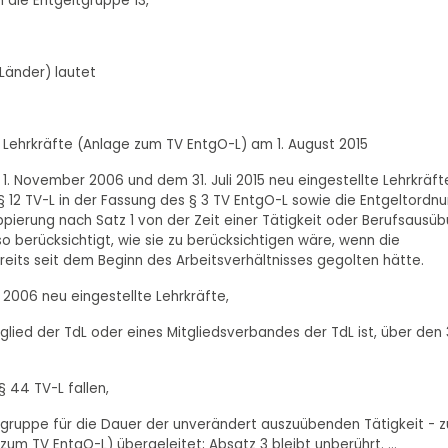
n die Entgeltgruppe 13,
-Länder) lautet
g Lehrkräfte (Anlage zum TV EntgO-L) am 1. August 2015
 1. November 2006 und dem 31. Juli 2015 neu eingestellte Lehrkräft
§ 12 TV-L in der Fassung des § 3 TV EntgO-L sowie die Entgeltordn
pierung nach Satz 1 von der Zeit einer Tätigkeit oder Berufsausü
so berücksichtigt, wie sie zu berücksichtigen wäre, wenn die
eits seit dem Beginn des Arbeitsverhältnisses gegolten hätte.
 2006 neu eingestellte Lehrkräfte,
glied der TdL oder eines Mitgliedsverbandes der TdL ist, über den 3
§ 44 TV-L fallen,
ltgruppe für die Dauer der unverändert auszuübenden Tätigkeit - 
zum TV EntgO-L) übergeleitet; Absatz 3 bleibt unberührt. ...