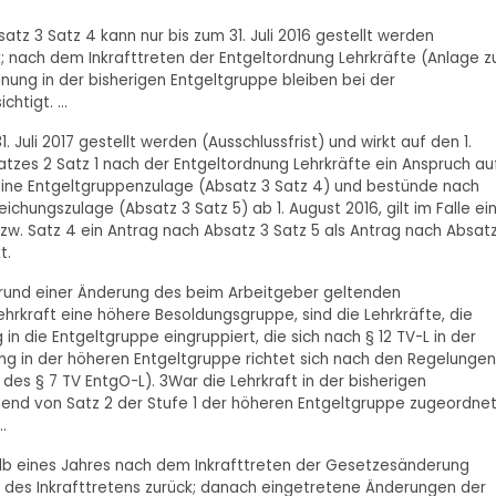
tz 3 Satz 4 kann nur bis zum 31. Juli 2016 gestellt werden
ück; nach dem Inkrafttreten der Entgeltordnung Lehrkräfte (Anlage 
ung in der bisherigen Entgeltgruppe bleiben bei der
tigt. ...
 Juli 2017 gestellt werden (Ausschlussfrist) und wirkt auf den 1.
bsatzes 2 Satz 1 nach der Entgeltordnung Lehrkräfte ein Anspruch au
 eine Entgeltgruppenzulage (Absatz 3 Satz 4) und bestünde nach
chungszulage (Absatz 3 Satz 5) ab 1. August 2016, gilt im Falle ei
zw. Satz 4 ein Antrag nach Absatz 3 Satz 5 als Antrag nach Absatz
t.
ufgrund einer Änderung des beim Arbeitgeber geltenden
rkraft eine höhere Besoldungsgruppe, sind die Lehrkräfte, die
in die Entgeltgruppe eingruppiert, die sich nach § 12 TV-L in der
ng in der höheren Entgeltgruppe richtet sich nach den Regelungen
des § 7 TV EntgO-L). 3War die Lehrkraft in der bisherigen
hend von Satz 2 der Stufe 1 der höheren Entgeltgruppe zugeordnet
.
rhalb eines Jahres nach dem Inkrafttreten der Gesetzesänderung
ag des Inkrafttretens zurück; danach eingetretene Änderungen der