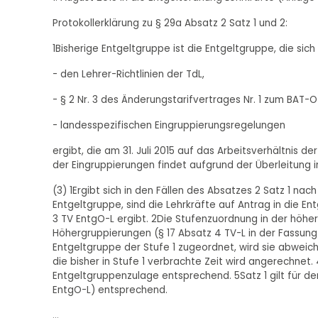
Protokollerklärung zu § 29a Absatz 2 Satz 1 und 2:
1Bisherige Entgeltgruppe ist die Entgeltgruppe, die sic
- den Lehrer-Richtlinien der TdL,
- § 2 Nr. 3 des Änderungstarifvertrages Nr. 1 zum BAT-O 
- landesspezifischen Eingruppierungsregelungen
ergibt, die am 31. Juli 2015 auf das Arbeitsverhältnis d
der Eingruppierungen findet aufgrund der Überleitung i
(3) 1Ergibt sich in den Fällen des Absatzes 2 Satz 1 n
Entgeltgruppe, sind die Lehrkräfte auf Antrag in die Ent
3 TV EntgO-L ergibt. 2Die Stufenzuordnung in der höhe
Höhergruppierungen (§ 17 Absatz 4 TV-L in der Fassung 
Entgeltgruppe der Stufe 1 zugeordnet, wird sie abweic
die bisher in Stufe 1 verbrachte Zeit wird angerechnet. 
Entgeltgruppenzulage entsprechend. 5Satz 1 gilt für d
EntgO-L) entsprechend.
...