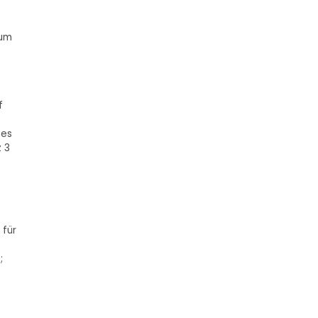
zum
f
nes
 3
 für
;