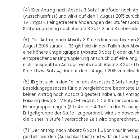
(4) 1Der Antrag nach Absatz 3 Satz 1 und/oder nach Absa
(Ausschlussfrist) und wirkt auf den 1. August 2015 zur
TV EntgO-L) eingetretene Änderungen der Stufenzuordn
Stufenzuordnung nach Absatz 3 Satz 2 und 3 unberücksich
(5) 1Der Antrag nach Absatz 3 Satz 5 kann nur bis zum 31.
August 2016 zurück. ... 3Ergibt sich in den Fällen des A
eine höhere Entgeltgruppe (Absatz 3 Satz 1) oder auf
entsprechender Eingruppierung Anspruch auf eine Anglei
nicht ausgeübten Antragsrechts nach Absatz 3 Satz 1 b
Satz 1 bzw. Satz 4, der auf den 1. August 2015 zurückwirk
(6) 1Ergibt sich in den Fällen des Absatzes 2 Satz 1 a
Besoldungsgesetzes für die vergleichbare beamtete Leh
keinen Antrag nach Absatz 3 gestellt haben, auf Antrag 
Fassung des § 3 TV EntgO-L ergibt. 2Die Stufenzuordnu
Höhergruppierungen (§ 17 Absatz 4 TV-L in der Fassung 
Entgeltgruppe der Stufe 1 zugeordnet, wird sie abweic
die bisher in Stufe 1 verbrachte Zeit wird angerechnet. ..
(7) 1Der Antrag nach Absatz 6 Satz 1 ... kann nur inne
gestellt werden (Ausschlussfrist) und wirkt auf den T