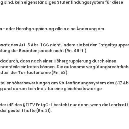
g sind, kein eigenständiges Stufenfindungssystem für diese
öher- oder Herabgruppierung allein eine Änderung der
ssatz des Art. 3 Abs. 1 GG nicht, indem sie bei den Entgeltgruppe
ung der Beamten jedoch nicht (Rn. 49 ff.).
nicht dadurch, dass nach einer Höhergruppierung durch einen
tnachteile eintreten können. Die autonome vergütungsrechtlich
dteil der Tarifautonomie (Rn. 53).
e Stellenhöherbewertungen am Stufenfindungssystem des § 17 Ab
ig und darum kein Indiz für eine gleichheitswidrige
der idF des § 11 TV EntgO-L besteht nur dann, wenn die Lehrkraft
r gestellt hatte (Rn. 21).