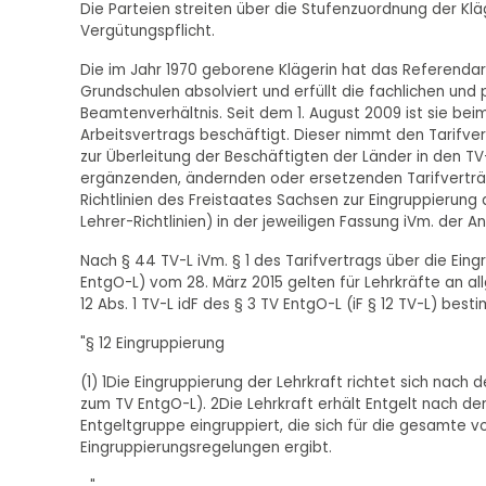
Die Parteien streiten über die Stufenzuordnung der Klä
Vergütungspflicht.
Die im Jahr 1970 geborene Klägerin hat das Referenda
Grundschulen absolviert und erfüllt die fachlichen u
Beamtenverhältnis. Seit dem 1. August 2009 ist sie beim
Arbeitsvertrags beschäftigt. Dieser nimmt den Tarifver
zur Überleitung der Beschäftigten der Länder in den T
ergänzenden, ändernden oder ersetzenden Tarifverträge 
Richtlinien des Freistaates Sachsen zur Eingruppierung
Lehrer-Richtlinien) in der jeweiligen Fassung iVm. der An
Nach § 44 TV-L iVm. § 1 des Tarifvertrags über die Ein
EntgO-L) vom 28. März 2015 gelten für Lehrkräfte an 
12 Abs. 1 TV-L idF des § 3 TV EntgO-L (iF § 12 TV-L) best
"§ 12 Eingruppierung
(1) 1Die Eingruppierung der Lehrkraft richtet sich nac
zum TV EntgO-L). 2Die Lehrkraft erhält Entgelt nach der E
Entgeltgruppe eingruppiert, die sich für die gesamte 
Eingruppierungsregelungen ergibt.