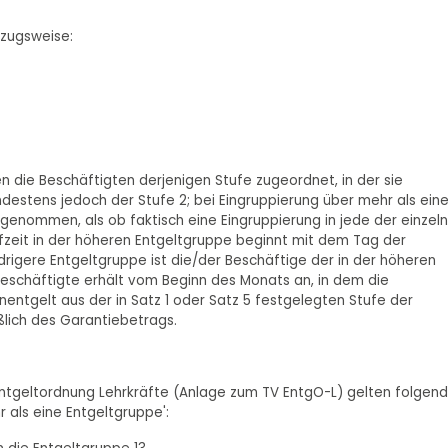
uszugsweise:
n die Beschäftigten derjenigen Stufe zugeordnet, in der sie
ndestens jedoch der Stufe 2; bei Eingruppierung über mehr als ein
genommen, als ob faktisch eine Eingruppierung in jede der einzel
ufzeit in der höheren Entgeltgruppe beginnt mit dem Tag der
edrigere Entgeltgruppe ist die/der Beschäftige der in der höheren
Beschäftigte erhält vom Beginn des Monats an, in dem die
ntgelt aus der in Satz 1 oder Satz 5 festgelegten Stufe der
ßlich des Garantiebetrags.
Entgeltordnung Lehrkräfte (Anlage zum TV EntgO-L) gelten folgen
 als eine Entgeltgruppe':