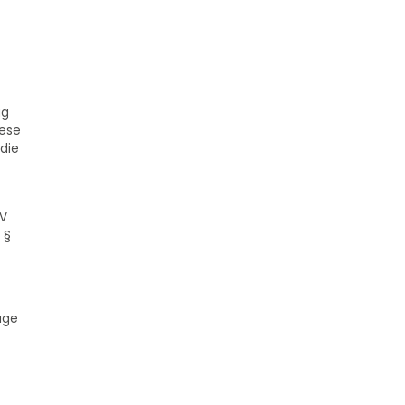
ag
iese
 die
TV
 §
age