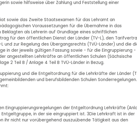
gerin sowie hilfsweise über Zahlung und Feststellung einer
riat sowie das Zweite Staatsexamen für das Lehramt an
nd pädagogischen Voraussetzungen für die Übernahme in das
 Beklagten als Lehrerin auf Grundlage eines schriftlichen
trag für den öffentlichen Dienst der Länder (TV-L), den Tarifvertr
V-L und zur Regelung des Übergangsrechts (TVÜ-Länder) und die d
in der jeweils gültigen Fassung sowie - für die Eingruppierung -
 der angestellten Lehrkräfte an öffentlichen Schulen (Sächsische
lage 2 Teil B / Anlage 4 Teil B TVÜ-Länder in Bezug.
gruppierung und die Entgeltordnung für die Lehrkräfte der Länder (
allgemeinbildenden und berufsbildenden Schulen Sonderregelungen.
immt:
h den Eingruppierungsregelungen der Entgeltordnung Lehrkräfte (Anl
ntgeltgruppe, in der sie eingruppiert ist. 3Die Lehrkraft ist in der
von ihr nicht nur vorübergehend auszuübende Tätigkeit aus den