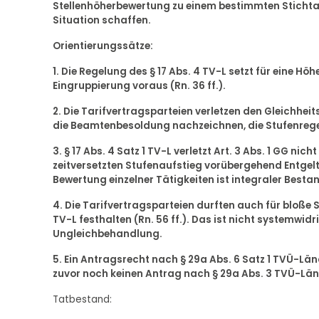
Stellenhöherbewertung zu einem bestimmten Stichta
Situation schaffen.
Orientierungssätze:
1. Die Regelung des § 17 Abs. 4 TV-L setzt für eine H
Eingruppierung voraus (Rn. 36 ff.).
2. Die Tarifvertragsparteien verletzen den Gleichheit
die Beamtenbesoldung nachzeichnen, die Stufenregel
3. § 17 Abs. 4 Satz 1 TV-L verletzt Art. 3 Abs. 1 GG 
zeitversetzten Stufenaufstieg vorübergehend Entgel
Bewertung einzelner Tätigkeiten ist integraler Bestan
4. Die Tarifvertragsparteien durften auch für bloß
TV-L festhalten (Rn. 56 ff.). Das ist nicht systemwidr
Ungleichbehandlung.
5. Ein Antragsrecht nach § 29a Abs. 6 Satz 1 TVÜ-Län
zuvor noch keinen Antrag nach § 29a Abs. 3 TVÜ-Lände
Tatbestand: