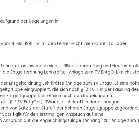
h aufgrund der Regelungen in
vom 8. Mai 1991 i. V. m. den Lehrer-Richtlinien-O der TdL oder
er Lehrkraft anzuwenden sind. ... 3Eine Überprüfung und Neufeststel
n die Entgeltordnung Lehrkräfte (Anlage zum TV EntgO-L) nicht sta
ach der Entgeltordnung Lehrkräfte (Anlage zum TV EntgO-L) eine höh
geltgruppe eingruppiert, die sich nach § 12 TV-L in der Fassung des
ren Entgeltgruppe richtet sich nach den Regelungen für
des § 7 TV EntgO-L). 3War die Lehrkraft in der bisherigen
hend von Satz 2 der Stufe 1 der höheren Entgeltgruppe zugeordnet
4Satz 1 gilt für den erstmaligen Anspruch auf eine
en Anspruch auf die Angleichungszulage (Anhang 1 zur Anlage zum 