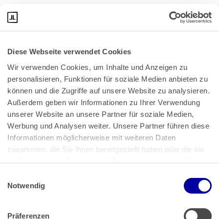
- gesetzlichen Vorgaben festgelegt wird.
Diese Webseite verwendet Cookies
Wir verwenden Cookies, um Inhalte und Anzeigen zu 
personalisieren, Funktionen für soziale Medien anbieten zu 
können und die Zugriffe auf unsere Website zu analysieren. 
Außerdem geben wir Informationen zu Ihrer Verwendung 
unserer Website an unsere Partner für soziale Medien, 
Bundeskanzlerplatz 2
Werbung und Analysen weiter. Unsere Partner führen diese 
53113 Bonn
Informationen möglicherweise mit weiteren Daten 
zusammen, die Sie ihnen bereitgestellt haben oder die sie 
Pressemitteilungen
AGB
|
im Rahmen Ihrer Nutzung der Dienste gesammelt haben.
Impressum
Datenschutz
|
Einwilligungsauswahl
Impressum
 | 
Datenschutz
Notwendig
Präferenzen