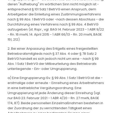
deren "Aufhebung" im wörtlichen Sinn nicht möglich ist -
entsprechend § 101 Satz 1 BetrVG einen Anspruch, dem
Arbeitgeber die Einleitung eines Zustimmungsverfahrens
nach § 99 Abs. 1 BetrVG oder -nach dessen Abschluss - die
Durchführung eines Verfahrens nach § 99 Abs. 4 BetrVG
aufzugeben (st. Rspr., vgl. BAG 14. Februar 2023 - 1 ABR 9/22
- Rn. 16 mwN; 14. April 2015 - 1 ABR 66/13 - Rn. 20 mwN, BAGE
151, 212).
2. Bei einer Anpassung des Entgelts eines freigestellten
Betriebsratsmitglieds nach § 37 Abs. 4 oder § 78 Satz 2
BetrVG handelt es sich jedoch nicht um eine - nach § 99
Abs. 1 Satz 1 BetrVG der Mitbeurteilung des Betriebsrats
unterliegende - Ein- oder Umgruppierung.
a) Eine Eingruppierung iSv. § 99 Abs. 1 Satz 1 BetrVG ist die -
erstmalige oder erneute - Einreihung eines Arbeitnehmers
in eine betriebliche Vergütungsordnung. Eine
Umgruppierung ist jede Änderung dieser Einreihung (vgl.
nur BAG 23. Februar 2021 - 1 ABR 4/20 - Rn. 27 mwN, BAGE
174, 87). Beide personellen Einzelmaßnahmen bestehen in
der Zuordnung der zu verrichtenden Tätigkeit eines