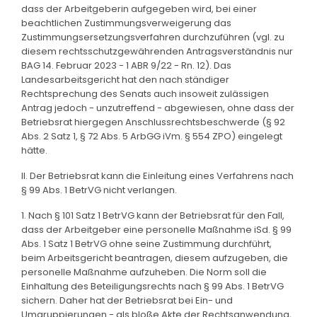
dass der Arbeitgeberin aufgegeben wird, bei einer
beachtlichen Zustimmungsverweigerung das
Zustimmungsersetzungsverfahren durchzuführen (vgl. zu
diesem rechtsschutzgewährenden Antragsverständnis nur
BAG 14. Februar 2023 - 1 ABR 9/22 - Rn. 12). Das
Landesarbeitsgericht hat den nach ständiger
Rechtsprechung des Senats auch insoweit zulässigen
Antrag jedoch - unzutreffend - abgewiesen, ohne dass der
Betriebsrat hiergegen Anschlussrechtsbeschwerde (§ 92
Abs. 2 Satz 1, § 72 Abs. 5 ArbGG iVm. § 554 ZPO) eingelegt
hätte.
II. Der Betriebsrat kann die Einleitung eines Verfahrens nach
§ 99 Abs. 1 BetrVG nicht verlangen.
1. Nach § 101 Satz 1 BetrVG kann der Betriebsrat für den Fall,
dass der Arbeitgeber eine personelle Maßnahme iSd. § 99
Abs. 1 Satz 1 BetrVG ohne seine Zustimmung durchführt,
beim Arbeitsgericht beantragen, diesem aufzugeben, die
personelle Maßnahme aufzuheben. Die Norm soll die
Einhaltung des Beteiligungsrechts nach § 99 Abs. 1 BetrVG
sichern. Daher hat der Betriebsrat bei Ein- und
Umgruppierungen - als bloße Akte der Rechtsanwendung,