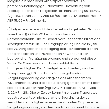
lediglich ein möglicher Arbeitsplatz bewertet. Die
personenunabhängige - abstrakte - Bewertung von
Arbeitsplätzen oder Tätigkeiten fällt nicht unter § 99 BetrVG
(vgl. BAG 1. Juni 2011 - 7 ABR 138/09 - Rn. 32; 12. Januar 2011 - 7
ABR 15/09 - Rn. 24 mwN).
c) Entgegen der Ansicht des Betriebsrats gebieten Sinn und
Zweck von § 99 BetrVG kein abweichendes
Normverständnis. Die im Gesetz vorausgesetzte Pflicht des
Arbeitgebers zur Ein- und Umgruppierung und die in § 99
BetrVG vorgesehene Beteiligung des Betriebsrats dienen
der einheitlichen und zutreffenden Anwendung der
betrieblichen Vergütungsordnung und sorgen auf diese
Weise für Transparenz und innerbetriebliche
Lohngerechtigkeit. Der Arbeitgeber soll prüfen, welcher
Gruppe und ggf. Stufe der im Betrieb geltenden
Vergütungsordnung die Tätigkeit des Arbeitnehmers
zuzuordnen ist, und diese Beurteilung gemeinsam mit dem
Betriebsrat vornehmen (vgl. BAG 14. Februar 2023 - 1 ABR
9/22 - Rn. 28). Dieser Zweck kommt nicht zum Tragen, wenn
das Arbeitsentgelt nicht durch die Zuordnung der zu
verrichtenden Tätigkeit zu einer bestimmten Gruppe einer
Vergütungsordnung, sondern nach - davon unabhängigen