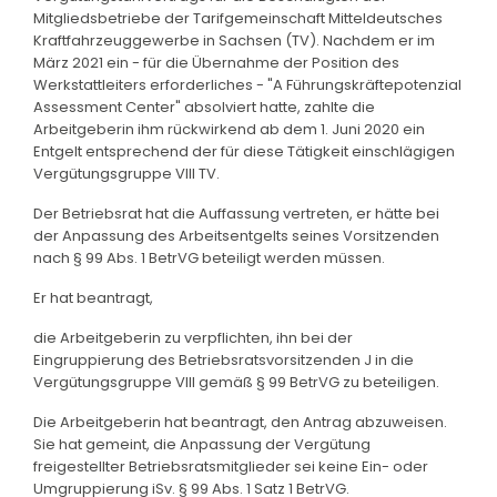
Mitgliedsbetriebe der Tarifgemeinschaft Mitteldeutsches
Kraftfahrzeuggewerbe in Sachsen (TV). Nachdem er im
März 2021 ein - für die Übernahme der Position des
Werkstattleiters erforderliches - "A Führungskräftepotenzial
Assessment Center" absolviert hatte, zahlte die
Arbeitgeberin ihm rückwirkend ab dem 1. Juni 2020 ein
Entgelt entsprechend der für diese Tätigkeit einschlägigen
Vergütungsgruppe VIII TV.
Der Betriebsrat hat die Auffassung vertreten, er hätte bei
der Anpassung des Arbeitsentgelts seines Vorsitzenden
nach § 99 Abs. 1 BetrVG beteiligt werden müssen.
Er hat beantragt,
die Arbeitgeberin zu verpflichten, ihn bei der
Eingruppierung des Betriebsratsvorsitzenden J in die
Vergütungsgruppe VIII gemäß § 99 BetrVG zu beteiligen.
Die Arbeitgeberin hat beantragt, den Antrag abzuweisen.
Sie hat gemeint, die Anpassung der Vergütung
freigestellter Betriebsratsmitglieder sei keine Ein- oder
Umgruppierung iSv. § 99 Abs. 1 Satz 1 BetrVG.