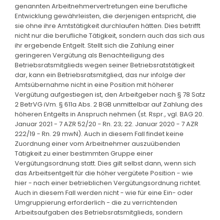
genannten Arbeitnehmervertretungen eine berufliche
Entwicklung gewährleisten, die derjenigen entspricht, die
sie ohne ihre Amtstätigkeit durchlaufen hätten. Dies betrifft
nicht nur die berufliche Tätigkeit, sondern auch das sich aus
ihr ergebende Entgelt. Stellt sich die Zahlung einer
geringeren Vergütung als Benachteiligung des
Betriebsratsmitglieds wegen seiner Betriebsratstätigkeit
dar, kann ein Betriebsratsmitglied, das nur infolge der
Amtsübernahme nicht in eine Position mit höherer
Vergütung aufgestiegen ist, den Arbeitgeber nach § 78 Satz
2 BetrVG iVm. § 611a Abs. 2 BGB unmittelbar auf Zahlung des
höheren Entgelts in Anspruch nehmen (st. Rspr., vgl. BAG 20.
Januar 2021 - 7 AZR 52/20 - Rn. 23; 22. Januar 2020 - 7 AZR
222/19 - Rn. 29 mwN). Auch in diesem Fall findet keine
Zuordnung einer vom Arbeitnehmer auszuübenden
Tätigkeit zu einer bestimmten Gruppe einer
Vergütungsordnung statt. Dies gilt selbst dann, wenn sich
das Arbeitsentgelt für die höher vergütete Position - wie
hier - nach einer betrieblichen Vergütungsordnung richtet.
Auch in diesem Fall werden nicht - wie für eine Ein- oder
Umgruppierung erforderlich - die zu verrichtenden
Arbeitsaufgaben des Betriebsratsmitglieds, sondern