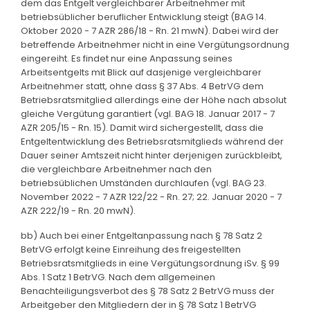
dem das Entgelt vergleichbarer Arbeitnehmer mit
betriebsüblicher beruflicher Entwicklung steigt (BAG 14.
Oktober 2020 - 7 AZR 286/18 - Rn. 21 mwN). Dabei wird der
betreffende Arbeitnehmer nicht in eine Vergütungsordnung
eingereiht. Es findet nur eine Anpassung seines
Arbeitsentgelts mit Blick auf dasjenige vergleichbarer
Arbeitnehmer statt, ohne dass § 37 Abs. 4 BetrVG dem
Betriebsratsmitglied allerdings eine der Höhe nach absolut
gleiche Vergütung garantiert (vgl. BAG 18. Januar 2017 - 7
AZR 205/15 - Rn. 15). Damit wird sichergestellt, dass die
Entgeltentwicklung des Betriebsratsmitglieds während der
Dauer seiner Amtszeit nicht hinter derjenigen zurückbleibt,
die vergleichbare Arbeitnehmer nach den
betriebsüblichen Umständen durchlaufen (vgl. BAG 23.
November 2022 - 7 AZR 122/22 - Rn. 27; 22. Januar 2020 - 7
AZR 222/19 - Rn. 20 mwN).
bb) Auch bei einer Entgeltanpassung nach § 78 Satz 2
BetrVG erfolgt keine Einreihung des freigestellten
Betriebsratsmitglieds in eine Vergütungsordnung iSv. § 99
Abs. 1 Satz 1 BetrVG. Nach dem allgemeinen
Benachteiligungsverbot des § 78 Satz 2 BetrVG muss der
Arbeitgeber den Mitgliedern der in § 78 Satz 1 BetrVG