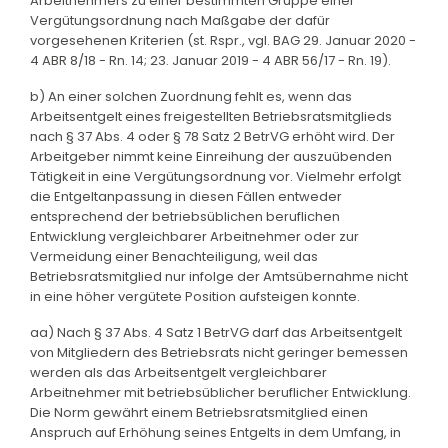
Arbeitnehmers zu einer bestimmten Gruppe einer
Vergütungsordnung nach Maßgabe der dafür
vorgesehenen Kriterien (st. Rspr., vgl. BAG 29. Januar 2020 -
4 ABR 8/18 - Rn. 14; 23. Januar 2019 - 4 ABR 56/17 - Rn. 19).
b) An einer solchen Zuordnung fehlt es, wenn das
Arbeitsentgelt eines freigestellten Betriebsratsmitglieds
nach § 37 Abs. 4 oder § 78 Satz 2 BetrVG erhöht wird. Der
Arbeitgeber nimmt keine Einreihung der auszuübenden
Tätigkeit in eine Vergütungsordnung vor. Vielmehr erfolgt
die Entgeltanpassung in diesen Fällen entweder
entsprechend der betriebsüblichen beruflichen
Entwicklung vergleichbarer Arbeitnehmer oder zur
Vermeidung einer Benachteiligung, weil das
Betriebsratsmitglied nur infolge der Amtsübernahme nicht
in eine höher vergütete Position aufsteigen konnte.
aa) Nach § 37 Abs. 4 Satz 1 BetrVG darf das Arbeitsentgelt
von Mitgliedern des Betriebsrats nicht geringer bemessen
werden als das Arbeitsentgelt vergleichbarer
Arbeitnehmer mit betriebsüblicher beruflicher Entwicklung.
Die Norm gewährt einem Betriebsratsmitglied einen
Anspruch auf Erhöhung seines Entgelts in dem Umfang, in