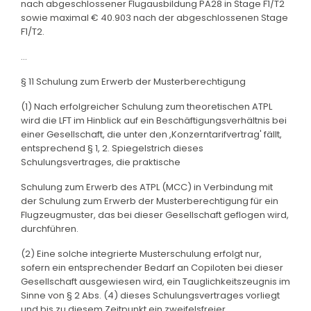
nach abgeschlossener Flugausbildung PA28 in Stage F1/T2
sowie maximal € 40.903 nach der abgeschlossenen Stage
F1/T2.
...
§ 11 Schulung zum Erwerb der Musterberechtigung
(1) Nach erfolgreicher Schulung zum theoretischen ATPL
wird die LFT im Hinblick auf ein Beschäftigungsverhältnis bei
einer Gesellschaft, die unter den ,Konzerntarifvertrag' fällt,
entsprechend § 1, 2. Spiegelstrich dieses
Schulungsvertrages, die praktische
Schulung zum Erwerb des ATPL (MCC) in Verbindung mit
der Schulung zum Erwerb der Musterberechtigung für ein
Flugzeugmuster, das bei dieser Gesellschaft geflogen wird,
durchführen.
(2) Eine solche integrierte Musterschulung erfolgt nur,
sofern ein entsprechender Bedarf an Copiloten bei dieser
Gesellschaft ausgewiesen wird, ein Tauglichkeitszeugnis im
Sinne von § 2 Abs. (4) dieses Schulungsvertrages vorliegt
und bis zu diesem Zeitpunkt ein zweifelsfreier