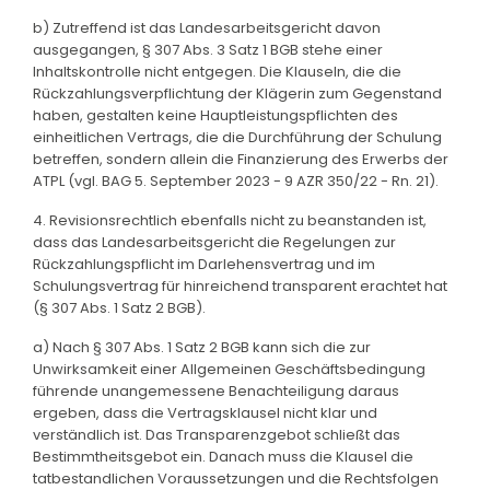
b) Zutreffend ist das Landesarbeitsgericht davon
ausgegangen, § 307 Abs. 3 Satz 1 BGB stehe einer
Inhaltskontrolle nicht entgegen. Die Klauseln, die die
Rückzahlungsverpflichtung der Klägerin zum Gegenstand
haben, gestalten keine Hauptleistungspflichten des
einheitlichen Vertrags, die die Durchführung der Schulung
betreffen, sondern allein die Finanzierung des Erwerbs der
ATPL (vgl. BAG 5. September 2023 - 9 AZR 350/22 - Rn. 21).
4. Revisionsrechtlich ebenfalls nicht zu beanstanden ist,
dass das Landesarbeitsgericht die Regelungen zur
Rückzahlungspflicht im Darlehensvertrag und im
Schulungsvertrag für hinreichend transparent erachtet hat
(§ 307 Abs. 1 Satz 2 BGB).
a) Nach § 307 Abs. 1 Satz 2 BGB kann sich die zur
Unwirksamkeit einer Allgemeinen Geschäftsbedingung
führende unangemessene Benachteiligung daraus
ergeben, dass die Vertragsklausel nicht klar und
verständlich ist. Das Transparenzgebot schließt das
Bestimmtheitsgebot ein. Danach muss die Klausel die
tatbestandlichen Voraussetzungen und die Rechtsfolgen