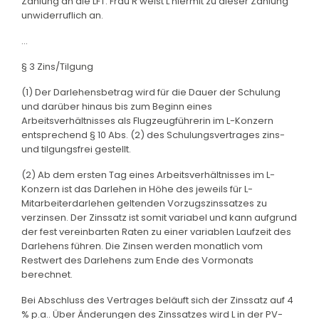
Zahlung an die LFT. Frau R weist L hiermit zu dieser Zahlung
unwiderruflich an.
...
§ 3 Zins/Tilgung
(1) Der Darlehensbetrag wird für die Dauer der Schulung
und darüber hinaus bis zum Beginn eines
Arbeitsverhältnisses als Flugzeugführerin im L-Konzern
entsprechend § 10 Abs. (2) des Schulungsvertrages zins-
und tilgungsfrei gestellt.
(2) Ab dem ersten Tag eines Arbeitsverhältnisses im L-
Konzern ist das Darlehen in Höhe des jeweils für L-
Mitarbeiterdarlehen geltenden Vorzugszinssatzes zu
verzinsen. Der Zinssatz ist somit variabel und kann aufgrund
der fest vereinbarten Raten zu einer variablen Laufzeit des
Darlehens führen. Die Zinsen werden monatlich vom
Restwert des Darlehens zum Ende des Vormonats
berechnet.
Bei Abschluss des Vertrages beläuft sich der Zinssatz auf 4
% p.a.. Über Änderungen des Zinssatzes wird L in der PV-