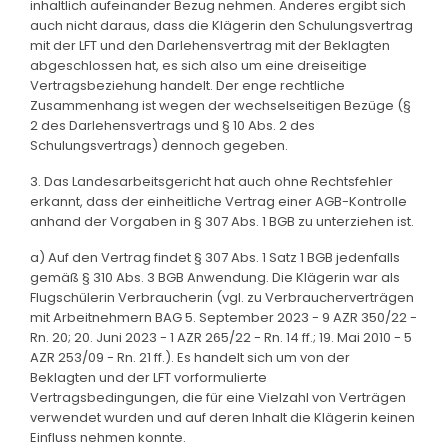
inhaltlich aufeinander Bezug nehmen. Anderes ergibt sich
auch nicht daraus, dass die Klägerin den Schulungsvertrag
mit der LFT und den Darlehensvertrag mit der Beklagten
abgeschlossen hat, es sich also um eine dreiseitige
Vertragsbeziehung handelt. Der enge rechtliche
Zusammenhang ist wegen der wechselseitigen Bezüge (§
2 des Darlehensvertrags und § 10 Abs. 2 des
Schulungsvertrags) dennoch gegeben.
3. Das Landesarbeitsgericht hat auch ohne Rechtsfehler
erkannt, dass der einheitliche Vertrag einer AGB-Kontrolle
anhand der Vorgaben in § 307 Abs. 1 BGB zu unterziehen ist.
a) Auf den Vertrag findet § 307 Abs. 1 Satz 1 BGB jedenfalls
gemäß § 310 Abs. 3 BGB Anwendung. Die Klägerin war als
Flugschülerin Verbraucherin (vgl. zu Verbraucherverträgen
mit Arbeitnehmern BAG 5. September 2023 - 9 AZR 350/22 -
Rn. 20; 20. Juni 2023 - 1 AZR 265/22 - Rn. 14 ff.; 19. Mai 2010 - 5
AZR 253/09 - Rn. 21 ff.). Es handelt sich um von der
Beklagten und der LFT vorformulierte
Vertragsbedingungen, die für eine Vielzahl von Verträgen
verwendet wurden und auf deren Inhalt die Klägerin keinen
Einfluss nehmen konnte.