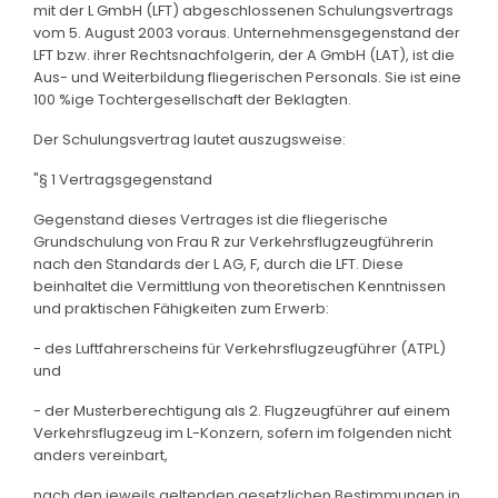
mit der L GmbH (LFT) abgeschlossenen Schulungsvertrags
vom 5. August 2003 voraus. Unternehmensgegenstand der
LFT bzw. ihrer Rechtsnachfolgerin, der A GmbH (LAT), ist die
Aus- und Weiterbildung fliegerischen Personals. Sie ist eine
100 %ige Tochtergesellschaft der Beklagten.
Der Schulungsvertrag lautet auszugsweise:
"§ 1 Vertragsgegenstand
Gegenstand dieses Vertrages ist die fliegerische
Grundschulung von Frau R zur Verkehrsflugzeugführerin
nach den Standards der L AG, F, durch die LFT. Diese
beinhaltet die Vermittlung von theoretischen Kenntnissen
und praktischen Fähigkeiten zum Erwerb:
- des Luftfahrerscheins für Verkehrsflugzeugführer (ATPL)
und
- der Musterberechtigung als 2. Flugzeugführer auf einem
Verkehrsflugzeug im L-Konzern, sofern im folgenden nicht
anders vereinbart,
nach den jeweils geltenden gesetzlichen Bestimmungen in