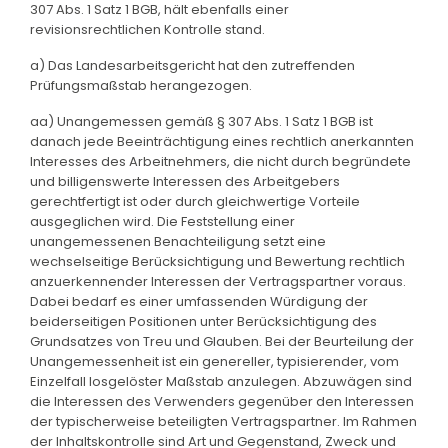
307 Abs. 1 Satz 1 BGB, hält ebenfalls einer
revisionsrechtlichen Kontrolle stand.
a) Das Landesarbeitsgericht hat den zutreffenden
Prüfungsmaßstab herangezogen.
aa) Unangemessen gemäß § 307 Abs. 1 Satz 1 BGB ist
danach jede Beeinträchtigung eines rechtlich anerkannten
Interesses des Arbeitnehmers, die nicht durch begründete
und billigenswerte Interessen des Arbeitgebers
gerechtfertigt ist oder durch gleichwertige Vorteile
ausgeglichen wird. Die Feststellung einer
unangemessenen Benachteiligung setzt eine
wechselseitige Berücksichtigung und Bewertung rechtlich
anzuerkennender Interessen der Vertragspartner voraus.
Dabei bedarf es einer umfassenden Würdigung der
beiderseitigen Positionen unter Berücksichtigung des
Grundsatzes von Treu und Glauben. Bei der Beurteilung der
Unangemessenheit ist ein genereller, typisierender, vom
Einzelfall losgelöster Maßstab anzulegen. Abzuwägen sind
die Interessen des Verwenders gegenüber den Interessen
der typischerweise beteiligten Vertragspartner. Im Rahmen
der Inhaltskontrolle sind Art und Gegenstand, Zweck und