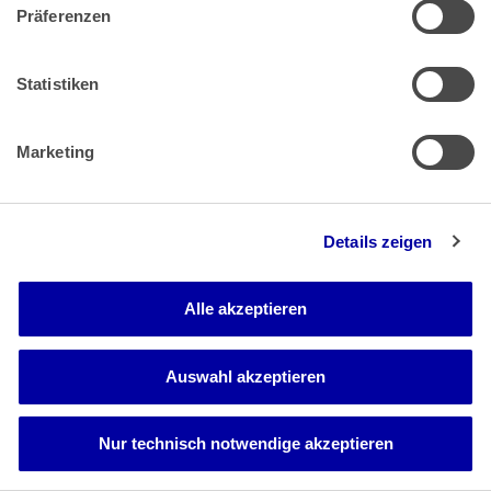
Vorliegens aller in § 11 Abs. 2 Satz 1 des Schulungsvertrags
Präferenzen
genannten Bedingungen ein Anspruch der Klägerin auf
Abschluss der Schulung mit dem praktischen ATPL-Training
(MCC) auf dem Flugzeugmuster PA42 bestand. Tatsächlich
Statistiken
regelt § 11 Abs. 2 Satz 2 des Schulungsvertrags lediglich,
dass die Klägerin einen solchen Anspruch hat, wenn
"Zweifel" bestehen. Das Landesarbeitsgericht hat außer
Marketing
Acht gelassen, dass § 11 Abs. 2 Satz 4 des
Schulungsvertrags präzise und abschließend aufzeigt, in
welchen Fällen solche Zweifel vorliegen. Diese beziehen
sich ausschließlich auf den Schulungsverlauf und nicht auch
Details zeigen
auf den Bedarf an Copiloten. Daher hat das
Landesarbeitsgerichts den Begriff "Zweifel" zu weit
ausgelegt.
Alle akzeptieren
bb) Dennoch hat das Landesarbeitsgericht im Ergebnis
zutreffend angenommen, dass die Klägerin nach Maßgabe
des Schulungsvertrags die Vermittlung sämtlicher
Auswahl akzeptieren
Schulungsinhalte beanspruchen kann, die für den Erwerb
einer ATPL erforderlich sind, um sich nach erfolgreichem
Abschluss dieses Ausbildungsmoduls bei anderen
Nur technisch notwendige akzeptieren
Fluggesellschaften bewerben zu können. Der letzte
praktische Schulungsabschnitt der Ausbildung (MCC) war