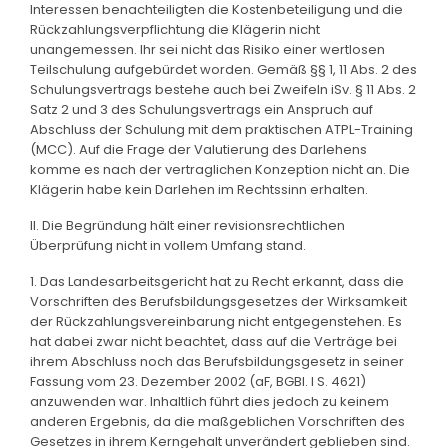
Interessen benachteiligten die Kostenbeteiligung und die
Rückzahlungsverpflichtung die Klägerin nicht
unangemessen. Ihr sei nicht das Risiko einer wertlosen
Teilschulung aufgebürdet worden. Gemäß §§ 1, 11 Abs. 2 des
Schulungsvertrags bestehe auch bei Zweifeln iSv. § 11 Abs. 2
Satz 2 und 3 des Schulungsvertrags ein Anspruch auf
Abschluss der Schulung mit dem praktischen ATPL-Training
(MCC). Auf die Frage der Valutierung des Darlehens
komme es nach der vertraglichen Konzeption nicht an. Die
Klägerin habe kein Darlehen im Rechtssinn erhalten.
II. Die Begründung hält einer revisionsrechtlichen
Überprüfung nicht in vollem Umfang stand.
1. Das Landesarbeitsgericht hat zu Recht erkannt, dass die
Vorschriften des Berufsbildungsgesetzes der Wirksamkeit
der Rückzahlungsvereinbarung nicht entgegenstehen. Es
hat dabei zwar nicht beachtet, dass auf die Verträge bei
ihrem Abschluss noch das Berufsbildungsgesetz in seiner
Fassung vom 23. Dezember 2002 (aF, BGBl. I S. 4621)
anzuwenden war. Inhaltlich führt dies jedoch zu keinem
anderen Ergebnis, da die maßgeblichen Vorschriften des
Gesetzes in ihrem Kerngehalt unverändert geblieben sind.