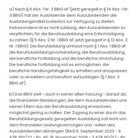
a) Nach § 6 Abs. 1 Nr. 3 BBiG aF (jetzt geregelt in § 14 Abs. 1 Nr.
3 BBiG) hat der Ausbildende dem Auszubildenden die
Ausbildungsmittel kostenlos zur Verfügung zu stellen.
Insbesondere ist es nicht zulässig, den Auszubildenden zu
verpflichten, für die Berufsausbildung eine Entschädigung
zu zahlen (§ 5 Abs. 2 Nr. 1 BBiG aF, jetzt geregelt in § 12 Abs. 2
Nr. 1 BBiG). Die Berufsbildung umfasst nach § 1 Abs. 1 BBiG aF
die Berufsausbildungsvorbereitung, die Berufsausbildung,
die berufliche Fortbildung und die berufliche Umschulung.
Die berufliche Fortbildung soll es ermöglichen, die
berufliche Handlungsfähigkeit zu erhalten und anzupassen
oder zu erweitern und beruflich aufzusteigen (§ 1 Abs. 3
BBiG aF).
b) Das BBiG zielt - auch in seiner alten Fassung - darauf ab,
die finanziellen Belastungen, die dem Auszubildenden und
seinen Eltern aus der Berufsausbildung erwachsen,
möglichst gering zu halten. Der Zugang zu einer durch das
Berufsbildungsgesetz geregelten Ausbildung soll nicht von
dem finanziellen Leistungsvermögen und -willen des
Auszubildenden abhängen (BAG 5. September 2023 - 9
AZR 350/22 - Rn. 45; 18. November 2008 - 3 AZR 192/07 - Rn.