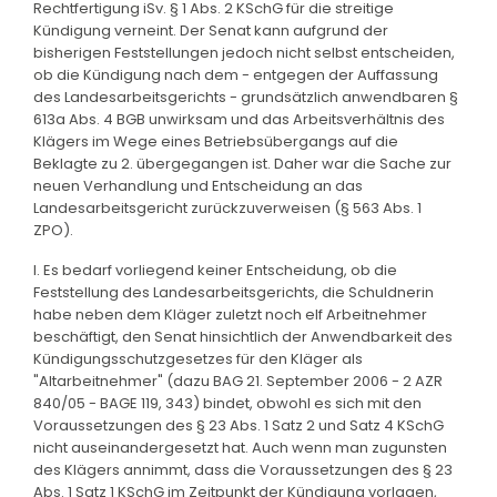
Rechtfertigung iSv. § 1 Abs. 2 KSchG für die streitige
Kündigung verneint. Der Senat kann aufgrund der
bisherigen Feststellungen jedoch nicht selbst entscheiden,
ob die Kündigung nach dem - entgegen der Auffassung
des Landesarbeitsgerichts - grundsätzlich anwendbaren §
613a Abs. 4 BGB unwirksam und das Arbeitsverhältnis des
Klägers im Wege eines Betriebsübergangs auf die
Beklagte zu 2. übergegangen ist. Daher war die Sache zur
neuen Verhandlung und Entscheidung an das
Landesarbeitsgericht zurückzuverweisen (§ 563 Abs. 1
ZPO).
I. Es bedarf vorliegend keiner Entscheidung, ob die
Feststellung des Landesarbeitsgerichts, die Schuldnerin
habe neben dem Kläger zuletzt noch elf Arbeitnehmer
beschäftigt, den Senat hinsichtlich der Anwendbarkeit des
Kündigungsschutzgesetzes für den Kläger als
"Altarbeitnehmer" (dazu BAG 21. September 2006 - 2 AZR
840/05 - BAGE 119, 343) bindet, obwohl es sich mit den
Voraussetzungen des § 23 Abs. 1 Satz 2 und Satz 4 KSchG
nicht auseinandergesetzt hat. Auch wenn man zugunsten
des Klägers annimmt, dass die Voraussetzungen des § 23
Abs. 1 Satz 1 KSchG im Zeitpunkt der Kündigung vorlagen,