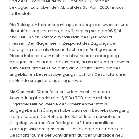
und der P GmbH seit dem 28. Januar 2020 mit der
Beklagten zu 2. über den Ablauf des 30. April 2020 hinaus
fortbesteht.
Die Beklagten haben beantragt, die Klage abzuweisen und
die Auffassung vertreten, die Kündigung sei gemäß § 14
Abs. 1 Nr. 1 KSchG nicht am Maßstab des § 1 KSchG zu
messen. Der Kläger sei im Zeitpunkt des Zugangs der
Kündigung noch als Geschäftsführer im Amt gewesen.
Dieses habe er auch nicht rechtswirksam niedergelegt.
Maßgeblich sei darauf abzustellen, dass der Kläger sowohl
zum Zeitpunkt der Kündigung als auch im Zeitpunkt des
angeblichen Betriebsübergangs noch als Geschäftsführer
im Handelsregister eingetragen war.
Als Geschäftsführer falle er zudem nicht unter den
Anwendungsbereich des § 613a BGB, denn mit der
Organbestellung werde der Arbeitnehmerstatus
aufgegeben. Im Übrigen habe auch kein Betriebsübergang
stattgefunden. Der Betrieb der Schuldnerin sei vielmehr
stillgelegt worden. Der Beklagte zu 1. habe sämtliche
Verträge wirksam gekündigt. Die Beklagte zu 2. habe die
Geschäftsräume der Schuldnerin auf der Grundlage neu