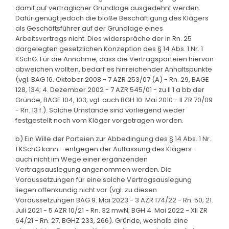
damit auf vertraglicher Grundlage ausgedehnt werden.
Dafür genügt jedoch die bloße Beschäftigung des Klägers
als Geschäftsführer auf der Grundlage eines
Arbeitsvertrags nicht. Dies widerspräche der in Rn. 25
dargelegten gesetzlichen Konzeption des § 14 Abs. 1 Nr. 1
KSchG. Für die Annahme, dass die Vertragsparteien hiervon
abweichen wollten, bedarf es hinreichender Anhaltspunkte
(vgl. BAG 16. Oktober 2008 - 7 AZR 253/07 (A) - Rn. 29, BAGE
128, 134; 4. Dezember 2002 - 7 AZR 545/01 - zu II 1 a bb der
Gründe, BAGE 104, 103; vgl. auch BGH 10. Mai 2010 - II ZR 70/09
- Rn. 13 f.). Solche Umstände sind vorliegend weder
festgestellt noch vom Kläger vorgetragen worden.
b) Ein Wille der Parteien zur Abbedingung des § 14 Abs. 1 Nr.
1 KSchG kann - entgegen der Auffassung des Klägers -
auch nicht im Wege einer ergänzenden
Vertragsauslegung angenommen werden. Die
Voraussetzungen für eine solche Vertragsauslegung
liegen offenkundig nicht vor (vgl. zu diesen
Voraussetzungen BAG 9. Mai 2023 - 3 AZR 174/22 - Rn. 50; 21.
Juli 2021 - 5 AZR 10/21 - Rn. 32 mwN; BGH 4. Mai 2022 - XII ZR
64/21 - Rn. 27, BGHZ 233, 266). Gründe, weshalb eine