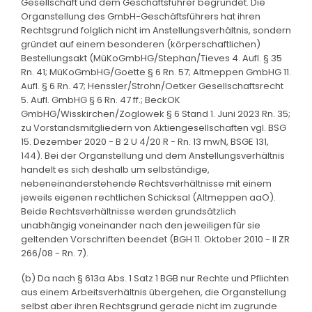
Gesellschaft und dem Geschäftsführer begründet. Die
Organstellung des GmbH-Geschäftsführers hat ihren
Rechtsgrund folglich nicht im Anstellungsverhältnis, sondern
gründet auf einem besonderen (körperschaftlichen)
Bestellungsakt (MüKoGmbHG/Stephan/Tieves 4. Aufl. § 35
Rn. 41; MüKoGmbHG/Goette § 6 Rn. 57; Altmeppen GmbHG 11.
Aufl. § 6 Rn. 47; Henssler/Strohn/Oetker Gesellschaftsrecht
5. Aufl. GmbHG § 6 Rn. 47 ff.; BeckOK
GmbHG/Wisskirchen/Zoglowek § 6 Stand 1. Juni 2023 Rn. 35;
zu Vorstandsmitgliedern von Aktiengesellschaften vgl. BSG
15. Dezember 2020 - B 2 U 4/20 R - Rn. 13 mwN, BSGE 131,
144). Bei der Organstellung und dem Anstellungsverhältnis
handelt es sich deshalb um selbständige,
nebeneinanderstehende Rechtsverhältnisse mit einem
jeweils eigenen rechtlichen Schicksal (Altmeppen aaO).
Beide Rechtsverhältnisse werden grundsätzlich
unabhängig voneinander nach den jeweiligen für sie
geltenden Vorschriften beendet (BGH 11. Oktober 2010 - II ZR
266/08 - Rn. 7).
(b) Da nach § 613a Abs. 1 Satz 1 BGB nur Rechte und Pflichten
aus einem Arbeitsverhältnis übergehen, die Organstellung
selbst aber ihren Rechtsgrund gerade nicht im zugrunde