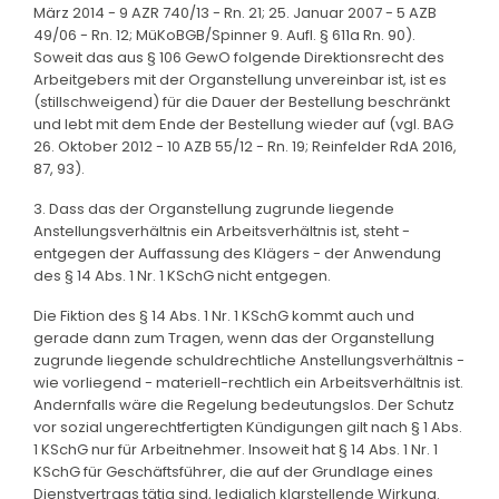
März 2014 - 9 AZR 740/13 - Rn. 21; 25. Januar 2007 - 5 AZB
49/06 - Rn. 12; MüKoBGB/Spinner 9. Aufl. § 611a Rn. 90).
Soweit das aus § 106 GewO folgende Direktionsrecht des
Arbeitgebers mit der Organstellung unvereinbar ist, ist es
(stillschweigend) für die Dauer der Bestellung beschränkt
und lebt mit dem Ende der Bestellung wieder auf (vgl. BAG
26. Oktober 2012 - 10 AZB 55/12 - Rn. 19; Reinfelder RdA 2016,
87, 93).
3. Dass das der Organstellung zugrunde liegende
Anstellungsverhältnis ein Arbeitsverhältnis ist, steht -
entgegen der Auffassung des Klägers - der Anwendung
des § 14 Abs. 1 Nr. 1 KSchG nicht entgegen.
Die Fiktion des § 14 Abs. 1 Nr. 1 KSchG kommt auch und
gerade dann zum Tragen, wenn das der Organstellung
zugrunde liegende schuldrechtliche Anstellungsverhältnis -
wie vorliegend - materiell-rechtlich ein Arbeitsverhältnis ist.
Andernfalls wäre die Regelung bedeutungslos. Der Schutz
vor sozial ungerechtfertigten Kündigungen gilt nach § 1 Abs.
1 KSchG nur für Arbeitnehmer. Insoweit hat § 14 Abs. 1 Nr. 1
KSchG für Geschäftsführer, die auf der Grundlage eines
Dienstvertrags tätig sind, lediglich klarstellende Wirkung.