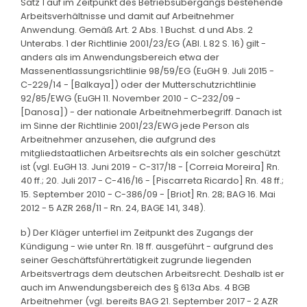
Satz 1 auf im Zeitpunkt des Betriebsübergangs bestehende
Arbeitsverhältnisse und damit auf Arbeitnehmer
Anwendung. Gemäß Art. 2 Abs. 1 Buchst. d und Abs. 2
Unterabs. 1 der Richtlinie 2001/23/EG (ABl. L 82 S. 16) gilt -
anders als im Anwendungsbereich etwa der
Massenentlassungsrichtlinie 98/59/EG (EuGH 9. Juli 2015 -
C-229/14 - [Balkaya]) oder der Mutterschutzrichtlinie
92/85/EWG (EuGH 11. November 2010 - C-232/09 -
[Danosa]) - der nationale Arbeitnehmerbegriff. Danach ist
im Sinne der Richtlinie 2001/23/EWG jede Person als
Arbeitnehmer anzusehen, die aufgrund des
mitgliedstaatlichen Arbeitsrechts als ein solcher geschützt
ist (vgl. EuGH 13. Juni 2019 - C-317/18 - [Correia Moreira] Rn.
40 ff.; 20. Juli 2017 - C-416/16 - [Piscarreta Ricardo] Rn. 48 ff.;
15. September 2010 - C-386/09 - [Briot] Rn. 28; BAG 16. Mai
2012 - 5 AZR 268/11 - Rn. 24, BAGE 141, 348).
b) Der Kläger unterfiel im Zeitpunkt des Zugangs der
Kündigung - wie unter Rn. 18 ff. ausgeführt - aufgrund des
seiner Geschäftsführertätigkeit zugrunde liegenden
Arbeitsvertrags dem deutschen Arbeitsrecht. Deshalb ist er
auch im Anwendungsbereich des § 613a Abs. 4 BGB
Arbeitnehmer (vgl. bereits BAG 21. September 2017 - 2 AZR