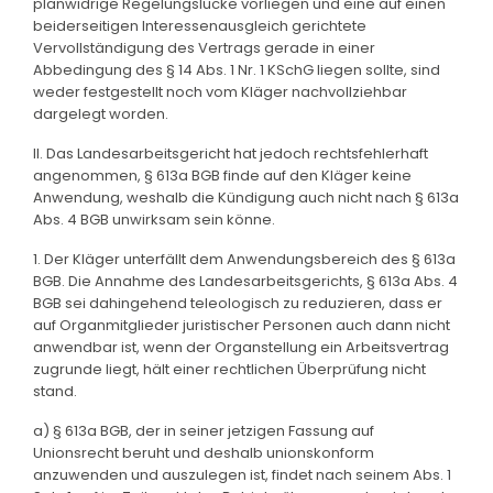
planwidrige Regelungslücke vorliegen und eine auf einen
beiderseitigen Interessenausgleich gerichtete
Vervollständigung des Vertrags gerade in einer
Abbedingung des § 14 Abs. 1 Nr. 1 KSchG liegen sollte, sind
weder festgestellt noch vom Kläger nachvollziehbar
dargelegt worden.
II. Das Landesarbeitsgericht hat jedoch rechtsfehlerhaft
angenommen, § 613a BGB finde auf den Kläger keine
Anwendung, weshalb die Kündigung auch nicht nach § 613a
Abs. 4 BGB unwirksam sein könne.
1. Der Kläger unterfällt dem Anwendungsbereich des § 613a
BGB. Die Annahme des Landesarbeitsgerichts, § 613a Abs. 4
BGB sei dahingehend teleologisch zu reduzieren, dass er
auf Organmitglieder juristischer Personen auch dann nicht
anwendbar ist, wenn der Organstellung ein Arbeitsvertrag
zugrunde liegt, hält einer rechtlichen Überprüfung nicht
stand.
a) § 613a BGB, der in seiner jetzigen Fassung auf
Unionsrecht beruht und deshalb unionskonform
anzuwenden und auszulegen ist, findet nach seinem Abs. 1