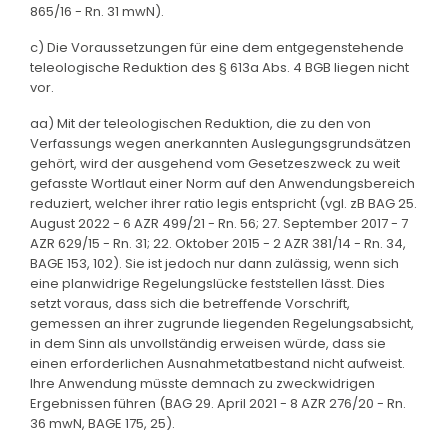
865/16 - Rn. 31 mwN).
c) Die Voraussetzungen für eine dem entgegenstehende
teleologische Reduktion des § 613a Abs. 4 BGB liegen nicht
vor.
aa) Mit der teleologischen Reduktion, die zu den von
Verfassungs wegen anerkannten Auslegungsgrundsätzen
gehört, wird der ausgehend vom Gesetzeszweck zu weit
gefasste Wortlaut einer Norm auf den Anwendungsbereich
reduziert, welcher ihrer ratio legis entspricht (vgl. zB BAG 25.
August 2022 - 6 AZR 499/21 - Rn. 56; 27. September 2017 - 7
AZR 629/15 - Rn. 31; 22. Oktober 2015 - 2 AZR 381/14 - Rn. 34,
BAGE 153, 102). Sie ist jedoch nur dann zulässig, wenn sich
eine planwidrige Regelungslücke feststellen lässt. Dies
setzt voraus, dass sich die betreffende Vorschrift,
gemessen an ihrer zugrunde liegenden Regelungsabsicht,
in dem Sinn als unvollständig erweisen würde, dass sie
einen erforderlichen Ausnahmetatbestand nicht aufweist.
Ihre Anwendung müsste demnach zu zweckwidrigen
Ergebnissen führen (BAG 29. April 2021 - 8 AZR 276/20 - Rn.
36 mwN, BAGE 175, 25).