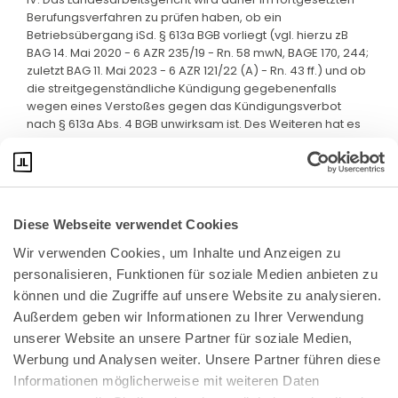
Berufungsverfahren zu prüfen haben, ob ein
Betriebsübergang iSd. § 613a BGB vorliegt (vgl. hierzu zB
BAG 14. Mai 2020 - 6 AZR 235/19 - Rn. 58 mwN, BAGE 170, 244;
zuletzt BAG 11. Mai 2023 - 6 AZR 121/22 (A) - Rn. 43 ff.) und ob
die streitgegenständliche Kündigung gegebenenfalls
wegen eines Verstoßes gegen das Kündigungsverbot
nach § 613a Abs. 4 BGB unwirksam ist. Des Weiteren hat es
auch über die Kosten der Revision zu entscheiden.
Diese Webseite verwendet Cookies
Wir verwenden Cookies, um Inhalte und Anzeigen zu 
personalisieren, Funktionen für soziale Medien anbieten zu 
können und die Zugriffe auf unsere Website zu analysieren. 
Außerdem geben wir Informationen zu Ihrer Verwendung 
unserer Website an unsere Partner für soziale Medien, 
Bundeskanzlerplatz 2
Werbung und Analysen weiter. Unsere Partner führen diese 
53113 Bonn
Informationen möglicherweise mit weiteren Daten 