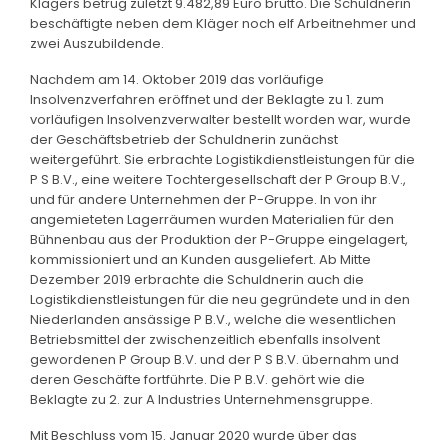
Klägers betrug zuletzt 9.482,89 Euro brutto. Die Schuldnerin
beschäftigte neben dem Kläger noch elf Arbeitnehmer und
zwei Auszubildende.
Nachdem am 14. Oktober 2019 das vorläufige
Insolvenzverfahren eröffnet und der Beklagte zu 1. zum
vorläufigen Insolvenzverwalter bestellt worden war, wurde
der Geschäftsbetrieb der Schuldnerin zunächst
weitergeführt. Sie erbrachte Logistikdienstleistungen für die
P S B.V., eine weitere Tochtergesellschaft der P Group B.V.,
und für andere Unternehmen der P-Gruppe. In von ihr
angemieteten Lagerräumen wurden Materialien für den
Bühnenbau aus der Produktion der P-Gruppe eingelagert,
kommissioniert und an Kunden ausgeliefert. Ab Mitte
Dezember 2019 erbrachte die Schuldnerin auch die
Logistikdienstleistungen für die neu gegründete und in den
Niederlanden ansässige P B.V., welche die wesentlichen
Betriebsmittel der zwischenzeitlich ebenfalls insolvent
gewordenen P Group B.V. und der P S B.V. übernahm und
deren Geschäfte fortführte. Die P B.V. gehört wie die
Beklagte zu 2. zur A Industries Unternehmensgruppe.
Mit Beschluss vom 15. Januar 2020 wurde über das