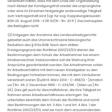
vereinbart hätten, dass mit dem Ende der Organstellung
nach Ablauf der Kündigungsfrist wieder die ursprüngliche
oder eine im Einzelnen festgelegte anderweitige Tätigkeit
zum Vertragsinhalt wird (vgl. für sog. Koppelungsklauseln
BGH 20. August 2019 - II ZR 121/16 - Rn. 32 ff.). Das behaupten
die Beklagten nicht.
(3) Entgegen der Annahme des Landesarbeitsgerichts
gebietet auch das Unionsrecht keine teleologische
Reduktion des § 613a BGB. Nach dem dritten
Erwägungsgrund der Richtlinie 2001/23/EG dienen die
Bestimmungen dem Schutz der Arbeitnehmer bei einem
Inhaberwechsel. Insbesondere soll die Wahrung ihrer
Ansprüche gewährleistet werden. Die Arbeitnehmer sollen
ihr Arbeitsverhältnis mit dem neuen Arbeitgeber zu den
Bedingungen fortsetzen können, die mit dem Veräußerer
vereinbart waren (EuGH 6. März 2014 - C-458/12 - [Amatori
ua.] Rn. 49; 2. Dezember 1999 - C-234/98 - [Allen ua.] Rn.
20). Dies gilt auch für Geschäftsführer, die ihre Tätigkeit im
Rahmen eines Arbeitsverhältnisses erbringen. Sie
unterfallen ebenfalls dem Schutz der Richtlinie und somit
den Bestimmungen der Art. 3 Abs. 1 und Art. 4 Abs. 1 der
Richtlinie 2001/23/EG, weil sie nach dem anzuwendenden