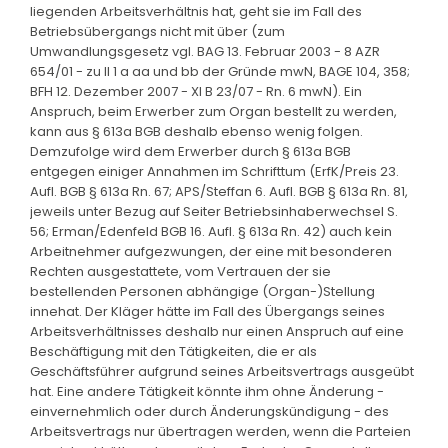
liegenden Arbeitsverhältnis hat, geht sie im Fall des
Betriebsübergangs nicht mit über (zum
Umwandlungsgesetz vgl. BAG 13. Februar 2003 - 8 AZR
654/01 - zu II 1 a aa und bb der Gründe mwN, BAGE 104, 358;
BFH 12. Dezember 2007 - XI B 23/07 - Rn. 6 mwN). Ein
Anspruch, beim Erwerber zum Organ bestellt zu werden,
kann aus § 613a BGB deshalb ebenso wenig folgen.
Demzufolge wird dem Erwerber durch § 613a BGB
entgegen einiger Annahmen im Schrifttum (ErfK/Preis 23.
Aufl. BGB § 613a Rn. 67; APS/Steffan 6. Aufl. BGB § 613a Rn. 81,
jeweils unter Bezug auf Seiter Betriebsinhaberwechsel S.
56; Erman/Edenfeld BGB 16. Aufl. § 613a Rn. 42) auch kein
Arbeitnehmer aufgezwungen, der eine mit besonderen
Rechten ausgestattete, vom Vertrauen der sie
bestellenden Personen abhängige (Organ-)Stellung
innehat. Der Kläger hätte im Fall des Übergangs seines
Arbeitsverhältnisses deshalb nur einen Anspruch auf eine
Beschäftigung mit den Tätigkeiten, die er als
Geschäftsführer aufgrund seines Arbeitsvertrags ausgeübt
hat. Eine andere Tätigkeit könnte ihm ohne Änderung -
einvernehmlich oder durch Änderungskündigung - des
Arbeitsvertrags nur übertragen werden, wenn die Parteien