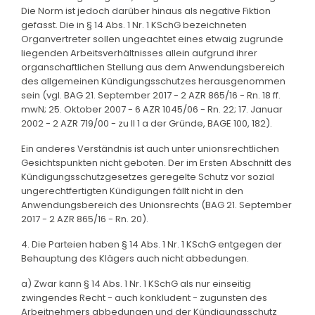
Die Norm ist jedoch darüber hinaus als negative Fiktion
gefasst. Die in § 14 Abs. 1 Nr. 1 KSchG bezeichneten
Organvertreter sollen ungeachtet eines etwaig zugrunde
liegenden Arbeitsverhältnisses allein aufgrund ihrer
organschaftlichen Stellung aus dem Anwendungsbereich
des allgemeinen Kündigungsschutzes herausgenommen
sein (vgl. BAG 21. September 2017 - 2 AZR 865/16 - Rn. 18 ff.
mwN; 25. Oktober 2007 - 6 AZR 1045/06 - Rn. 22; 17. Januar
2002 - 2 AZR 719/00 - zu II 1 a der Gründe, BAGE 100, 182).
Ein anderes Verständnis ist auch unter unionsrechtlichen
Gesichtspunkten nicht geboten. Der im Ersten Abschnitt des
Kündigungsschutzgesetzes geregelte Schutz vor sozial
ungerechtfertigten Kündigungen fällt nicht in den
Anwendungsbereich des Unionsrechts (BAG 21. September
2017 - 2 AZR 865/16 - Rn. 20).
4. Die Parteien haben § 14 Abs. 1 Nr. 1 KSchG entgegen der
Behauptung des Klägers auch nicht abbedungen.
a) Zwar kann § 14 Abs. 1 Nr. 1 KSchG als nur einseitig
zwingendes Recht - auch konkludent - zugunsten des
Arbeitnehmers abbedungen und der Kündigungsschutz