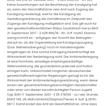
Keine Auswirkungen auf die Beurteilung der Kündigung hat
es, wenn der Geschäftsführer sein Amt nach Zugang der
Kündigung niederlegt, weil für die Kündigung als
Gestaltungserklärung die Verhältnisse im Zeitpunkt des
Zugangs der Kündigung maßgeblich sind. Das gilt auch für
den gesellschaftsrechtlichen Status (ausführlich hierzu BAG
21. September 2017 - 2 AZR 865/16 - Rn. 13 ff. mwN). Ebenso
wenig kommt es - entgegen der Ansicht der Beklagten -
darauf an, ob die Organstellung bei Kündigungszugang
(bzw. Betriebsübergang) noch im Handelsregister
eingetragen ist. Eine solche Eintragung beeinträchtigt die
Wirksamkeit der Niederlegung nicht. Die Amtsniederlegung
ist eine formfreie, einseitige empfangsbedürftige
Willenserklärung, die grundsätzlich jederzeit und fristlos
erfolgen kann. Unbeschadet möglicher abweichender
gesellschaftsvertraglicher Regelungen genügt es für die
Wirksamkeit der Amtsniederlegungserklärung, wenn diese
einem der gesamtvertretungsberechtigten Gesellschafter
oder einer von diesen bevollmächtigten Person zugeht
(vgl. BGH 17. September 2001 - II ZR 378/99 - zu 1 der Gründe,
BGHZ 149, 28; MüKoGmbHG/Stephan/Tieves 4. Aufl. § 38 Rn.
68 f.). Damit endet das Amt als Geschäftsführer, ohne dass