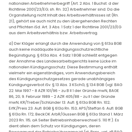
nationalen Arbeitnehmerbegriff (Art. 2 Abs. 1 Buchst. d der
Richtlinie 2001/23/EG; sh. Rn. 32) Arbeitnehmer sind. Da die
Organstellung nicht Inhalt des Arbeitsverhältnisses ist (Rn.
21), gehört sie auch nicht zu den übergehenden Rechten
und Pflichten iSd. Art. 3 Abs. 1 Satz 1 der Richtlinie 2001/23/EG
aus dem Arbeitsverhältnis bzw. Arbeitsvertrag.
d) Der Kläger erlangt durch die Anwendung von § 613a BGB
auch keine inadäquate kündigungsschutzrechtliche
Begünstigung. § 613a Abs. 4 Satz 1 BGB schließt entgegen
der Annahme des Landesarbeitsgerichts keine Lücke im
nationalen Kündigungsschutz. Diese Bestimmung enthält
vielmehr ein eigenständiges, vom Anwendungsbereich
des Kündigungsschutzgesetzes gerade unabhängiges
Kündigungsverbot iSv. § 13 Abs. 3 KSchG, § 134 BGB (vgl. BAG
22. Mai 1997 - 8 AZR 101/96 - zu B II 1 der Gründe mwN, BAGE
86, 20; 9. Februar 1989 - 2 AZR 405/88 - zu II 1 der Gründe
mwN; KR/Treber/Schlünder 13. Aufl. § 613a BGB Rn. 102;
ErfK/Preis 23. Aufl. BGB § 613a Rn. 153; APS/Steffan 6. Aufl. BGB
§ 613a Rn. 172; BeckOK ArbR/Gussen BGB § 613a Stand 1. März
2023 Rn. 115; aA Seiter Betriebsinhaberwechsel S. 110 ff.). Es
dient allein dem Schutz vor Kündigungen, deren
Beweggrund der Betriebsübergang ist (st. Rspr., vgl. zB BAG