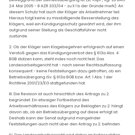
24. Mai 2005 - 8 AZR 333/04 - zu II 1 b der Gründe mwN). An
diesem Schutz hat auch der Kläger als Arbeitnehmer teil.
Hieraus folgt keine zu missbilligende Besserstellung des
Klägers, weil ein Kündigungsschutz gewährt wird, der ihm
aufgrund seiner Stellung als Geschäftsführer nicht
zustünde.
2. Ob der Kläger sein Klagebegehren erfolgreich auf einen
Verstoß gegen das Kündigungsverbot des § 613a Abs. 4
BGB stützen kann, steht indes noch nicht fest. Das
Landesarbeitsgericht hat - nach seiner Rechtsauffassung
konsequent - keine Feststellungen dazu getroffen, ob ein
Betriebsübergang iSv. § 613a BGB bzw. Art. 1 Abs. 1 der
Richtlinie 2001/23/EG stattgefunden hat.
III. Die Revision ist auch hinsichtlich des Antrags zu 2.
begründet. Ein etwaiger Fortbestand des
Arbeitsverhältnisses des Klägers zur Beklagten zu 2. hängt
davon ab, ob ein Betriebsübergang auf diese erfolgt ist.
Deshalb kann der Senat aufgrund mangelnder
Feststellungen auch nicht über den Antrag zu 2. befinden.
IV. Das Landesarbeitsgericht wird daher im fortgesetzten