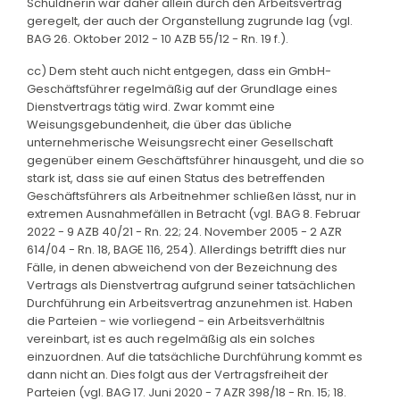
Schuldnerin war daher allein durch den Arbeitsvertrag
geregelt, der auch der Organstellung zugrunde lag (vgl.
BAG 26. Oktober 2012 - 10 AZB 55/12 - Rn. 19 f.).
cc) Dem steht auch nicht entgegen, dass ein GmbH-
Geschäftsführer regelmäßig auf der Grundlage eines
Dienstvertrags tätig wird. Zwar kommt eine
Weisungsgebundenheit, die über das übliche
unternehmerische Weisungsrecht einer Gesellschaft
gegenüber einem Geschäftsführer hinausgeht, und die so
stark ist, dass sie auf einen Status des betreffenden
Geschäftsführers als Arbeitnehmer schließen lässt, nur in
extremen Ausnahmefällen in Betracht (vgl. BAG 8. Februar
2022 - 9 AZB 40/21 - Rn. 22; 24. November 2005 - 2 AZR
614/04 - Rn. 18, BAGE 116, 254). Allerdings betrifft dies nur
Fälle, in denen abweichend von der Bezeichnung des
Vertrags als Dienstvertrag aufgrund seiner tatsächlichen
Durchführung ein Arbeitsvertrag anzunehmen ist. Haben
die Parteien - wie vorliegend - ein Arbeitsverhältnis
vereinbart, ist es auch regelmäßig als ein solches
einzuordnen. Auf die tatsächliche Durchführung kommt es
dann nicht an. Dies folgt aus der Vertragsfreiheit der
Parteien (vgl. BAG 17. Juni 2020 - 7 AZR 398/18 - Rn. 15; 18.