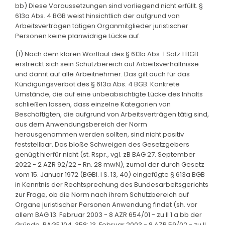
bb) Diese Voraussetzungen sind vorliegend nicht erfüllt. §
613a Abs. 4 BGB weist hinsichtlich der aufgrund von
Arbeitsverträgen tätigen Organmitglieder juristischer
Personen keine planwidrige Lücke auf.
(1) Nach dem klaren Wortlaut des § 613a Abs. 1 Satz 1 BGB
erstreckt sich sein Schutzbereich auf Arbeitsverhältnisse
und damit auf alle Arbeitnehmer. Das gilt auch für das
Kündigungsverbot des § 613a Abs. 4 BGB. Konkrete
Umstände, die auf eine unbeabsichtigte Lücke des Inhalts
schließen lassen, dass einzelne Kategorien von
Beschäftigten, die aufgrund von Arbeitsverträgen tätig sind,
aus dem Anwendungsbereich der Norm
herausgenommen werden sollten, sind nicht positiv
feststellbar. Das bloße Schweigen des Gesetzgebers
genügt hierfür nicht (st. Rspr., vgl. zB BAG 27. September
2022 - 2 AZR 92/22 - Rn. 28 mwN), zumal der durch Gesetz
vom 15. Januar 1972 (BGBl. I S. 13, 40) eingefügte § 613a BGB
in Kenntnis der Rechtsprechung des Bundesarbeitsgerichts
zur Frage, ob die Norm nach ihrem Schutzbereich auf
Organe juristischer Personen Anwendung findet (sh. vor
allem BAG 13. Februar 2003 - 8 AZR 654/01 - zu II 1 a bb der
Gründe, BAGE 104, 358; 13. Februar 2003 - 8 AZR 59/02 - zu II