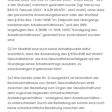
4 der Gründe), mehrfach geändert wurde (vgl. hierzu nur
BAG 13. Februar 2003 - 8 AZR 654/01 - aaO mwN), ohne dass
der persönliche Anwendungsbereich oder der Wortlaut
des § 613a Abs. 1 Satz 1 BGB "im Zeitpunkt des Übergangs
bestehenden Arbeitsverhältnissen" und des 1980
angefügten Abs. 4 (BGBl. I S. 1308, 1309) "Kündigung des
Arbeitsverhältnisses" geändert bzw. konkretisiert worden
sind.
(2) Im Streitfall sind auch keine Anhaltspunkte dafür
ersichtlich, dass die Anwendung des § 613a BGB auf GmbH-
Geschäftsführer, die ihre Geschäftsführertätigkeit auf der
Grundlage eines Arbeitsvertrags ausüben, zu
zweckwidrigen Ergebnissen führt.
(a) Wie bereits unter Rn. 21 ausgeführt, ist hinsichtlich der
Rechtsverhältnisse von GmbH-Geschäftsführern strikt
zwischen der Bestellung zum Organ der Gesellschaft und
dem zugrunde liegenden schuldrechtlichen
Anstellungsverhältnis - vorliegend dem Arbeitsverhältnis -
zu unterscheiden. Durch die Bestellung als solche wird noch
keine schuldrechtliche Beziehung zwischen der