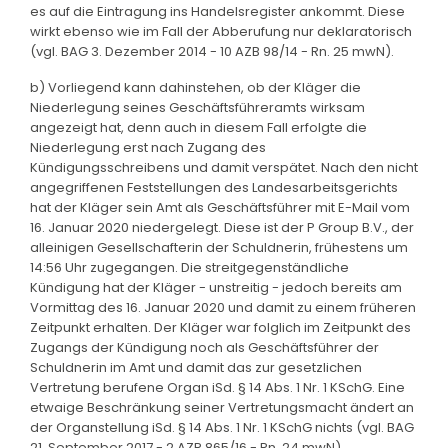
es auf die Eintragung ins Handelsregister ankommt. Diese
wirkt ebenso wie im Fall der Abberufung nur deklaratorisch
(vgl. BAG 3. Dezember 2014 - 10 AZB 98/14 - Rn. 25 mwN).
b) Vorliegend kann dahinstehen, ob der Kläger die
Niederlegung seines Geschäftsführeramts wirksam
angezeigt hat, denn auch in diesem Fall erfolgte die
Niederlegung erst nach Zugang des
Kündigungsschreibens und damit verspätet. Nach den nicht
angegriffenen Feststellungen des Landesarbeitsgerichts
hat der Kläger sein Amt als Geschäftsführer mit E-Mail vom
16. Januar 2020 niedergelegt. Diese ist der P Group B.V., der
alleinigen Gesellschafterin der Schuldnerin, frühestens um
14:56 Uhr zugegangen. Die streitgegenständliche
Kündigung hat der Kläger - unstreitig - jedoch bereits am
Vormittag des 16. Januar 2020 und damit zu einem früheren
Zeitpunkt erhalten. Der Kläger war folglich im Zeitpunkt des
Zugangs der Kündigung noch als Geschäftsführer der
Schuldnerin im Amt und damit das zur gesetzlichen
Vertretung berufene Organ iSd. § 14 Abs. 1 Nr. 1 KSchG. Eine
etwaige Beschränkung seiner Vertretungsmacht ändert an
der Organstellung iSd. § 14 Abs. 1 Nr. 1 KSchG nichts (vgl. BAG
21. September 2017 - 2 AZR 865/16 - Rn. 24 mwN).