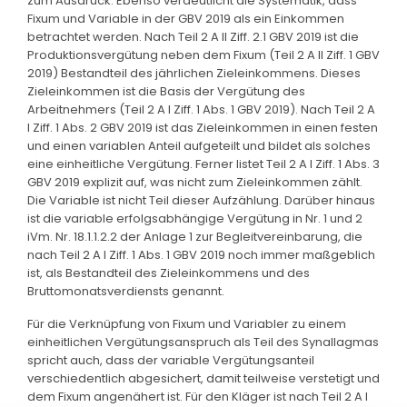
zum Ausdruck. Ebenso verdeutlicht die Systematik, dass
Fixum und Variable in der GBV 2019 als ein Einkommen
betrachtet werden. Nach Teil 2 A II Ziff. 2.1 GBV 2019 ist die
Produktionsvergütung neben dem Fixum (Teil 2 A II Ziff. 1 GBV
2019) Bestandteil des jährlichen Zieleinkommens. Dieses
Zieleinkommen ist die Basis der Vergütung des
Arbeitnehmers (Teil 2 A I Ziff. 1 Abs. 1 GBV 2019). Nach Teil 2 A
I Ziff. 1 Abs. 2 GBV 2019 ist das Zieleinkommen in einen festen
und einen variablen Anteil aufgeteilt und bildet als solches
eine einheitliche Vergütung. Ferner listet Teil 2 A I Ziff. 1 Abs. 3
GBV 2019 explizit auf, was nicht zum Zieleinkommen zählt.
Die Variable ist nicht Teil dieser Aufzählung. Darüber hinaus
ist die variable erfolgsabhängige Vergütung in Nr. 1 und 2
iVm. Nr. 18.1.1.2.2 der Anlage 1 zur Begleitvereinbarung, die
nach Teil 2 A I Ziff. 1 Abs. 1 GBV 2019 noch immer maßgeblich
ist, als Bestandteil des Zieleinkommens und des
Bruttomonatsverdiensts genannt.
Für die Verknüpfung von Fixum und Variabler zu einem
einheitlichen Vergütungsanspruch als Teil des Synallagmas
spricht auch, dass der variable Vergütungsanteil
verschiedentlich abgesichert, damit teilweise verstetigt und
dem Fixum angenähert ist. Für den Kläger ist nach Teil 2 A I