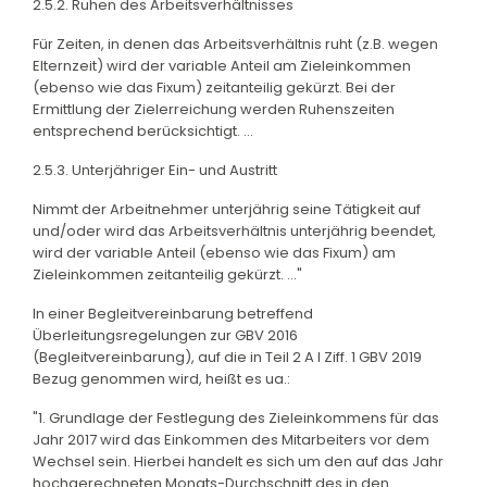
2.5.2. Ruhen des Arbeitsverhältnisses
Für Zeiten, in denen das Arbeitsverhältnis ruht (z.B. wegen
Elternzeit) wird der variable Anteil am Zieleinkommen
(ebenso wie das Fixum) zeitanteilig gekürzt. Bei der
Ermittlung der Zielerreichung werden Ruhenszeiten
entsprechend berücksichtigt. ...
2.5.3. Unterjähriger Ein- und Austritt
Nimmt der Arbeitnehmer unterjährig seine Tätigkeit auf
und/oder wird das Arbeitsverhältnis unterjährig beendet,
wird der variable Anteil (ebenso wie das Fixum) am
Zieleinkommen zeitanteilig gekürzt. ..."
In einer Begleitvereinbarung betreffend
Überleitungsregelungen zur GBV 2016
(Begleitvereinbarung), auf die in Teil 2 A I Ziff. 1 GBV 2019
Bezug genommen wird, heißt es ua.:
"1. Grundlage der Festlegung des Zieleinkommens für das
Jahr 2017 wird das Einkommen des Mitarbeiters vor dem
Wechsel sein. Hierbei handelt es sich um den auf das Jahr
hochgerechneten Monats-Durchschnitt des in den