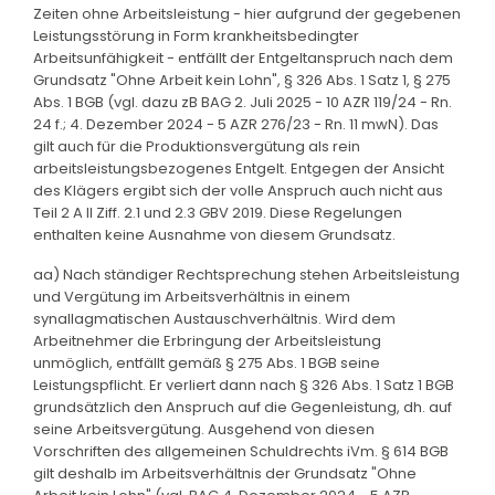
Zeiten ohne Arbeitsleistung - hier aufgrund der gegebenen
Leistungsstörung in Form krankheitsbedingter
Arbeitsunfähigkeit - entfällt der Entgeltanspruch nach dem
Grundsatz "Ohne Arbeit kein Lohn", § 326 Abs. 1 Satz 1, § 275
Abs. 1 BGB (vgl. dazu zB BAG 2. Juli 2025 - 10 AZR 119/24 - Rn.
24 f.; 4. Dezember 2024 - 5 AZR 276/23 - Rn. 11 mwN). Das
gilt auch für die Produktionsvergütung als rein
arbeitsleistungsbezogenes Entgelt. Entgegen der Ansicht
des Klägers ergibt sich der volle Anspruch auch nicht aus
Teil 2 A II Ziff. 2.1 und 2.3 GBV 2019. Diese Regelungen
enthalten keine Ausnahme von diesem Grundsatz.
aa) Nach ständiger Rechtsprechung stehen Arbeitsleistung
und Vergütung im Arbeitsverhältnis in einem
synallagmatischen Austauschverhältnis. Wird dem
Arbeitnehmer die Erbringung der Arbeitsleistung
unmöglich, entfällt gemäß § 275 Abs. 1 BGB seine
Leistungspflicht. Er verliert dann nach § 326 Abs. 1 Satz 1 BGB
grundsätzlich den Anspruch auf die Gegenleistung, dh. auf
seine Arbeitsvergütung. Ausgehend von diesen
Vorschriften des allgemeinen Schuldrechts iVm. § 614 BGB
gilt deshalb im Arbeitsverhältnis der Grundsatz "Ohne