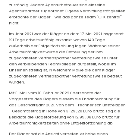
zuständig. Jedem Agenturbetreuer sind einzelne
Agenturpartner zugeordnet. Eigene Vermittlungstätigkeiten
erbrachte der Kläger - wie das ganze Team "OFK zentral" -
nicht.
Im Jahr 2021 war der Kläger ab dem 17. Mai 2021 insgesamt
191 Tage arbeitsunfähig erkrankt, wovon 149 Tage
außerhalb der Entgeltfortzahlung lagen. Während seiner
Arbeitsunfähigkeit wurde die Betreuung der ihm
zugeordneten Vertriebspartner vertretungsweise unter
den verbleibenden Teamkollegen aufgeteilt, wobei im
Einzelnen streitig ist, in welchem Maße die dem Kläger
zugeordneten Vertriebspartner vertretungsweise betreut
wurden.
Mit E-Mail vom 10. Februar 2022 übersandte der
Vorgesetzte des Klägers diesem die Endabrechnung für
das Geschäftsjahr 2021. Von dem - rechnerisch unstreitigen
- Gesamtbetrag in Höhe von 31.291,20 Euro brutto zog die
Beklagte die Klageforderung von 12.951,08 Euro brutto für
Arbeitsunfähigkeitszeiten ohne Entgeltfortzahlung ab.
Der Kläger hat die Ansicht vertreten, er habe einen