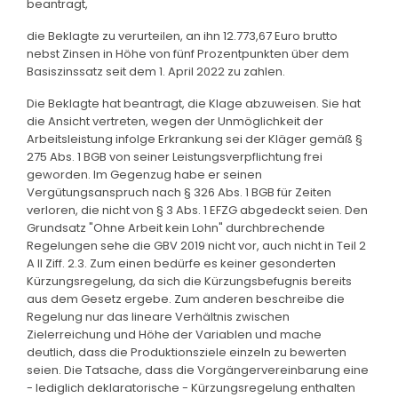
beantragt,
die Beklagte zu verurteilen, an ihn 12.773,67 Euro brutto
nebst Zinsen in Höhe von fünf Prozentpunkten über dem
Basiszinssatz seit dem 1. April 2022 zu zahlen.
Die Beklagte hat beantragt, die Klage abzuweisen. Sie hat
die Ansicht vertreten, wegen der Unmöglichkeit der
Arbeitsleistung infolge Erkrankung sei der Kläger gemäß §
275 Abs. 1 BGB von seiner Leistungsverpflichtung frei
geworden. Im Gegenzug habe er seinen
Vergütungsanspruch nach § 326 Abs. 1 BGB für Zeiten
verloren, die nicht von § 3 Abs. 1 EFZG abgedeckt seien. Den
Grundsatz "Ohne Arbeit kein Lohn" durchbrechende
Regelungen sehe die GBV 2019 nicht vor, auch nicht in Teil 2
A II Ziff. 2.3. Zum einen bedürfe es keiner gesonderten
Kürzungsregelung, da sich die Kürzungsbefugnis bereits
aus dem Gesetz ergebe. Zum anderen beschreibe die
Regelung nur das lineare Verhältnis zwischen
Zielerreichung und Höhe der Variablen und mache
deutlich, dass die Produktionsziele einzeln zu bewerten
seien. Die Tatsache, dass die Vorgängervereinbarung eine
- lediglich deklaratorische - Kürzungsregelung enthalten