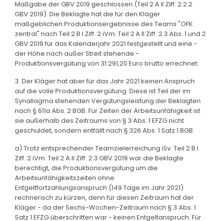
Maßgabe der GBV 2019 geschlossen (Teil 2 A II Ziff. 2.2.2
GBV 2019). Die Beklagte hat die für den Kläger
maßgeblichen Produktionsergebnisse des Teams "OFK
zentral" nach Teil 2 B I Ziff. 2 iVm. Teil 2 A II Ziff. 2.3 Abs. 1 und 2
GBV 2019 für das Kalenderjahr 2021 festgestellt und eine -
der Höhe nach außer Streit stehende -
Produktionsvergütung von 31.291,20 Euro brutto errechnet.
3. Der Kläger hat aber für das Jahr 2021 keinen Anspruch
auf die volle Produktionsvergütung. Diese ist Teil der im
Synallagma stehenden Vergütungsleistung der Beklagten
nach § 611a Abs. 2 BGB. Für Zeiten der Arbeitsunfähigkeit ist
sie außerhalb des Zeitraums von § 3 Abs. 1 EFZG nicht
geschuldet, sondern entfällt nach § 326 Abs. 1 Satz 1 BGB.
a) Trotz entsprechender Teamzielerreichung iSv. Teil 2 B I
Ziff. 2 iVm. Teil 2 A II Ziff. 2.3 GBV 2019 war die Beklagte
berechtigt, die Produktionsvergütung um die
Arbeitsunfähigkeitszeiten ohne
Entgeltfortzahlungsanspruch (149 Tage im Jahr 2021)
rechnerisch zu kürzen, denn für diesen Zeitraum hat der
Kläger - da der Sechs-Wochen-Zeitraum nach § 3 Abs. 1
Satz 1 EFZG überschritten war - keinen Entgeltanspruch. Für