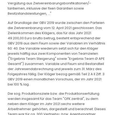
Vergütung aus Zielvereinbarungsbonifikationen/-
tantiemen, inklusive der fixen Garantien sowie
Besitzstandsleistungen, ..."
Auf Grundlage der GBV 2019 wurde zwischen den Parteien
die Zielvereinbarung vom 12. April 2021 geschlossen. Das
Zieleinkommen des Klägers, das für das Jahr 2021
49.200,00 Euro brutto betrug, besteht entsprechend der
GBV 2019 aus dem Fixum sowie der Variablen im Verhältnis
60: 40. Die Variable wiederum setzt sich für den Kläger
jeweils hälftig aus zwei Komponenten von Teamzielen
("Ergebnis Team Steigerung" sowie "Ergebnis Team Ø APE
Gesamt") zusammen. Variable und Fixum sind Bestandteil
der Jahresendabrechnung und jeweils zum 31. März des
Folgejahres fällig. Der Kläger bezog gemäß Teil 2 A II Ziff. 3
GBV 2019 einen monatlichen Vorschuss, der im Jahr 2021
bei 100 % lag.
Die sog. Produktionsziele bzw. die Produktionserfüllung
werden insgesamt für das Team "OFK zentral", zu dem
neben dem Kläger im Jahr 2021 sechs weitere
Arbeitnehmer gehörten, dargestellt und berechnet. Dieses
Team war für ca. 300 Vertriebs- bzw. Agenturpartner