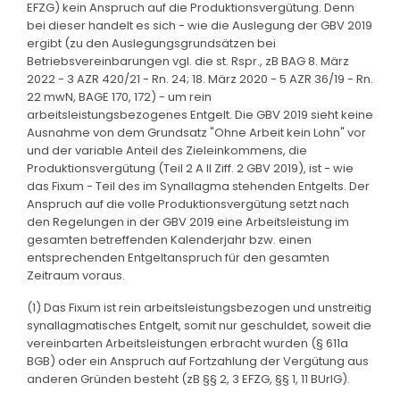
EFZG) kein Anspruch auf die Produktionsvergütung. Denn
bei dieser handelt es sich - wie die Auslegung der GBV 2019
ergibt (zu den Auslegungsgrundsätzen bei
Betriebsvereinbarungen vgl. die st. Rspr., zB BAG 8. März
2022 - 3 AZR 420/21 - Rn. 24; 18. März 2020 - 5 AZR 36/19 - Rn.
22 mwN, BAGE 170, 172) - um rein
arbeitsleistungsbezogenes Entgelt. Die GBV 2019 sieht keine
Ausnahme von dem Grundsatz "Ohne Arbeit kein Lohn" vor
und der variable Anteil des Zieleinkommens, die
Produktionsvergütung (Teil 2 A II Ziff. 2 GBV 2019), ist - wie
das Fixum - Teil des im Synallagma stehenden Entgelts. Der
Anspruch auf die volle Produktionsvergütung setzt nach
den Regelungen in der GBV 2019 eine Arbeitsleistung im
gesamten betreffenden Kalenderjahr bzw. einen
entsprechenden Entgeltanspruch für den gesamten
Zeitraum voraus.
(1) Das Fixum ist rein arbeitsleistungsbezogen und unstreitig
synallagmatisches Entgelt, somit nur geschuldet, soweit die
vereinbarten Arbeitsleistungen erbracht wurden (§ 611a
BGB) oder ein Anspruch auf Fortzahlung der Vergütung aus
anderen Gründen besteht (zB §§ 2, 3 EFZG, §§ 1, 11 BUrlG).