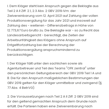
I. Dem Kläger steht kein Anspruch gegen die Beklagte aus
Teil 2 A II Ziff. 2.1, 2.3 Abs. 2 GBV 2019 iVm. der
Zielvereinbarung vom 12. April 2021 auf Zahlung der vollen
Produktionsvergütung für das Jahr 2021 und insoweit auf
Zahlung des - weiteren - Differenzbetrags in Höhe von
12.773,67 Euro brutto zu. Die Beklagte war - so zu Recht das
Landesarbeitsgericht - berechtigt, die Zeiten der
Arbeitsunfähigkeit des Klägers ohne Anspruch auf
Entgeltfortzahlung bei der Berechnung der
Produktionsvergütung anspruchsmindernd zu
berücksichtigen.
1. Der Kläger fällt unter den sachlichen sowie als
Agenturbetreuer und Teil des Teams "OFK zentral" unter
den persönlichen Geltungsbereich der GBV 2019 Teil 1 A und
B. Die für den Anspruch maßgeblichen Bestimmungen der
GBV 2019 gelten für den Kläger unmittelbar und zwingend (§
77 Abs. 4 BetrVG).
2. Die Voraussetzungen nach Teil 2 A II Ziff. 2 GBV 2019 sind
für den geltend gemachten Anspruch dem Grunde nach
erfüllt. Die Parteien haben eine Zielvereinbarung nach