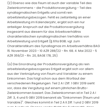
(2) Ebenso wie das Fixum ist auch der variable Teil des
Zieleinkommens - die Produktionsvergütung - Teil des
synallagmatischen Entgelts und somit rein
arbeitsleistungsbezogen. Fehlt es zeitanteilig an einer
Arbeitsleistung im Kalenderjahr, ergibt sich ein nur
anteiliger Anspruch auf die Produktionsvergütung
insgesamt aus diesem für das Arbeitsverhältnis
charakteristischen synallagmatischen Verhältnis von
Arbeitsleistung und Entgelt (§ 611a BGB; vgl. zum
Charakteristikum des Synallagmas im Arbeitsverhältnis BAG
15. November 2023 - 10 AZR 288/22 - Rn. 68; 4. Mai 2022 - 5
AZR 359/21 - Rn. 20, BAGE 178, 25).
(a) Die Einordnung der Produktionsvergütung als rein
arbeitsleistungsbezogenes Entgelt ergibt sich vor allem
aus der Verknüpfung von Fixum und Variabler zu einem
Einkommen. Das folgt schon aus dem Wortlaut der
verschiedenen Regelungen. Teil 2 A I Ziff. 1 GBV 2019 sieht
vor, dass die Vergütung auf einem jährlichen Brutto-
Zieleinkommen basiert. Das Zieleinkommen ist in Teil 2 A I
Ziff. 3, 4 und 5 GBV 2019 benannt als "Einkommen (Fixum und
Variable)". Gleiches kommt in Teil 2 A II Ziff. 1 und 2 GBV 2019