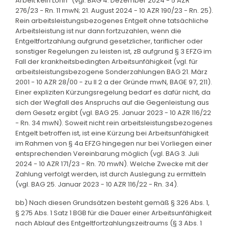
Arbeit kein Lohn" (vgl. BAG 4. Dezember 2024 - 5 AZR
276/23 - Rn. 11 mwN; 21. August 2024 - 10 AZR 190/23 - Rn. 25).
Rein arbeitsleistungsbezogenes Entgelt ohne tatsächliche
Arbeitsleistung ist nur dann fortzuzahlen, wenn die
Entgeltfortzahlung aufgrund gesetzlicher, tariflicher oder
sonstiger Regelungen zu leisten ist, zB aufgrund § 3 EFZG im
Fall der krankheitsbedingten Arbeitsunfähigkeit (vgl. für
arbeitsleistungsbezogene Sonderzahlungen BAG 21. März
2001 - 10 AZR 28/00 - zu II 2 a der Gründe mwN, BAGE 97, 211).
Einer expliziten Kürzungsregelung bedarf es dafür nicht, da
sich der Wegfall des Anspruchs auf die Gegenleistung aus
dem Gesetz ergibt (vgl. BAG 25. Januar 2023 - 10 AZR 116/22
- Rn. 34 mwN). Soweit nicht rein arbeitsleistungsbezogenes
Entgelt betroffen ist, ist eine Kürzung bei Arbeitsunfähigkeit
im Rahmen von § 4a EFZG hingegen nur bei Vorliegen einer
entsprechenden Vereinbarung möglich (vgl. BAG 3. Juli
2024 - 10 AZR 171/23 - Rn. 70 mwN). Welche Zwecke mit der
Zahlung verfolgt werden, ist durch Auslegung zu ermitteln
(vgl. BAG 25. Januar 2023 - 10 AZR 116/22 - Rn. 34).
bb) Nach diesen Grundsätzen besteht gemäß § 326 Abs. 1,
§ 275 Abs. 1 Satz 1 BGB für die Dauer einer Arbeitsunfähigkeit
nach Ablauf des Entgeltfortzahlungszeitraums (§ 3 Abs. 1