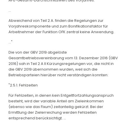
APE-Gesamt-Durchschnittswert des Vorjahres.
...
Abweichend von Teil 2 A. finden die Regelungen zur
Vorjahreskomponente und zum Bonifikationsfaktor für
Arbeitnehmer der Funktion OFK zentral keine Anwendung.
..."
Die von der GBV 2019 abgelöste
Gesamtbetriebsvereinbarung vom 13. Dezember 2016 (GBV
2016) sah in Teil 2 A II Kürzungsregelungen vor, die nicht in
die GBV 2019 übernommen wurden, weil sich die
Betriebsparteien hierüber nicht verständigen konnten:
"2.5.1. Fehlzeiten
Für Fehlzeiten, in denen kein Entgeltfortzahlungsanspruch
besteht, wird der variable Anteil am Zieleinkommen
(ebenso wie das Fixum) zeitanteilig gekürzt. Bei der
Ermittlung der Zielerreichung werden Fehlzeiten
entsprechend berücksichtigt. ...