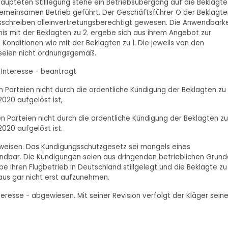
ehaupteten Stilllegung stehe ein Betriebsübergang auf die Beklagte
gemeinsamen Betrieb geführt. Der Geschäftsführer O der Beklagte
gsschreiben alleinvertretungsberechtigt gewesen. Die Anwendbarke
is mit der Beklagten zu 2. ergebe sich aus ihrem Angebot zur
onditionen wie mit der Beklagten zu 1. Die jeweils von den
eien nicht ordnungsgemäß.
 Interesse - beantragt
en Parteien nicht durch die ordentliche Kündigung der Beklagten zu 
020 aufgelöst ist,
en Parteien nicht durch die ordentliche Kündigung der Beklagten zu
020 aufgelöst ist.
uweisen. Das Kündigungsschutzgesetz sei mangels eines
endbar. Die Kündigungen seien aus dringenden betrieblichen Grün
be ihren Flugbetrieb in Deutschland stillgelegt und die Beklagte zu 
aus gar nicht erst aufzunehmen.
eresse - abgewiesen. Mit seiner Revision verfolgt der Kläger sein