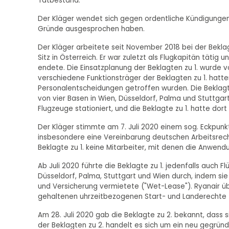
Tatbestand:
Der Kläger wendet sich gegen ordentliche Kündigungen
Gründe ausgesprochen haben.
Der Kläger arbeitete seit November 2018 bei der Bekla
Sitz in Österreich. Er war zuletzt als Flugkapitän tätig
endete. Die Einsatzplanung der Beklagten zu 1. wurde 
verschiedene Funktionsträger der Beklagten zu 1. hatten
Personalentscheidungen getroffen wurden. Die Beklagte 
von vier Basen in Wien, Düsseldorf, Palma und Stuttga
Flugzeuge stationiert, und die Beklagte zu 1. hatte d
Der Kläger stimmte am 7. Juli 2020 einem sog. Eckpunk
insbesondere eine Vereinbarung deutschen Arbeitsrech
Beklagte zu 1. keine Mitarbeiter, mit denen die Anwend
Ab Juli 2020 führte die Beklagte zu 1. jedenfalls auch 
Düsseldorf, Palma, Stuttgart und Wien durch, indem si
und Versicherung vermietete ("Wet-Lease"). Ryanair ü
gehaltenen uhrzeitbezogenen Start- und Landerechte (
Am 28. Juli 2020 gab die Beklagte zu 2. bekannt, dass 
der Beklagten zu 2. handelt es sich um ein neu gegrün