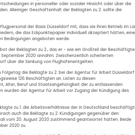
tscheidungen in personeller oder sozialer Hinsicht oder über die
n. Alleiniger Geschäftsinhalt der Beklagten zu 2. sollte die
 Flugpersonal der Basis Düsseldorf mit, dass sie ihren Betrieb im L
edern, die das Eckpunktepapier individuell akzeptiert hätten, eine
chen Bedingungen angeboten werde.
ot der Beklagten zu 2., das er - wie ein Großteil der Beschäftigt
5. September 2020 annahm. Zwischenzeitlich scheiterten
orf über die Senkung von Flughafenentgelten.
Folgetag die Beklagte zu 2. bei der Agentur für Arbeit Düsseldorf
sweise 126 Beschäftigten an. Listen zu diesen
 Alter, Beruf und Staatsangehörigkeit der zu entlassenden
 wurden der Agentur für Arbeit vor Zugang der Kündigung des
agte zu 1. die Arbeitsverhältnisse der in Deutschland beschäftig
sprach auch die Beklagte zu 2. Kündigungen gegenüber den
-Mail vom 20. August 2020 zustimmend geantwortet hatten. Beide
ber 2020 zu.