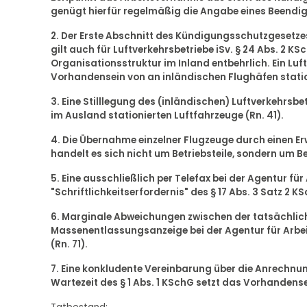
genügt hierfür regelmäßig die Angabe eines Beendig
2. Der Erste Abschnitt des Kündigungsschutzgesetze
gilt auch für Luftverkehrsbetriebe iSv. § 24 Abs. 2 K
Organisationsstruktur im Inland entbehrlich. Ein Luft
Vorhandensein von an inländischen Flughäfen station
3. Eine Stilllegung des (inländischen) Luftverkehrsbet
im Ausland stationierten Luftfahrzeuge (Rn. 41).
4. Die Übernahme einzelner Flugzeuge durch einen Erw
handelt es sich nicht um Betriebsteile, sondern um Be
5. Eine ausschließlich per Telefax bei der Agentur 
"Schriftlichkeitserfordernis" des § 17 Abs. 3 Satz 2 KSc
6. Marginale Abweichungen zwischen der tatsächli
Massenentlassungsanzeige bei der Agentur für Arbeit,
(Rn. 71).
7. Eine konkludente Vereinbarung über die Anrechnun
Wartezeit des § 1 Abs. 1 KSchG setzt das Vorhandens