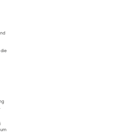
und
 die
ng
.
i
 zum