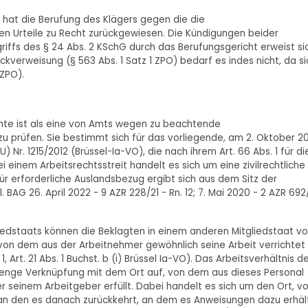
t hat die Berufung des Klägers gegen die die
n Urteile zu Recht zurückgewiesen. Die Kündigungen beider
riffs des § 24 Abs. 2 KSchG durch das Berufungsgericht erweist si
ckverweisung (§ 563 Abs. 1 Satz 1 ZPO) bedarf es indes nicht, da si
 ZPO).
ichte ist als eine von Amts wegen zu beachtende
zu prüfen. Sie bestimmt sich für das vorliegende, am 2. Oktober 2
r. 1215/2012 (Brüssel-Ia-VO), die nach ihrem Art. 66 Abs. 1 für di
ei einem Arbeitsrechtsstreit handelt es sich um eine zivilrechtliche
 dafür erforderliche Auslandsbezug ergibt sich aus dem Sitz der
BAG 26. April 2022 - 9 AZR 228/21 - Rn. 12; 7. Mai 2020 - 2 AZR 692
gliedstaats können die Beklagten in einem anderen Mitgliedstaat vo
on dem aus der Arbeitnehmer gewöhnlich seine Arbeit verrichtet
1, Art. 21 Abs. 1 Buchst. b (i) Brüssel Ia-VO). Das Arbeitsverhältnis d
e enge Verknüpfung mit dem Ort auf, von dem aus dieses Personal
 seinem Arbeitgeber erfüllt. Dabei handelt es sich um den Ort, v
 an den es danach zurückkehrt, an dem es Anweisungen dazu erhäl