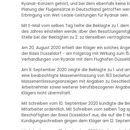
Ryanair-Konzern gehört, und bei dem ebenfalls keine En
Planung der Flugeinsätze in Deutschland getroffen werde
Erbringung von Wet-Lease-Leistungen für Ryanair sein.
Mit E-Mail vom selben Tag teilte die Beklagte zu 1. dem
des Jahres einstellen werde, aber den Besatzungsmitgli
Stelle bei der Beklagten zu 2. zu denselben vertragli
Am 20. August 2020 erhielt der Kläger ein solches Angeb
der Basis Düsseldorf - am Folgetag mit Wirkung zum 1
Verhandlungen von Ryanair mit dem Flughafen Düsseld
Am 9. September 2020 zeigte die Beklagte zu 1. und am 
eine beabsichtigte Massenentlassung von 163 beziehung
Massenentlassungsanzeigen mit Angaben zu Geschlecht,
Arbeitnehmer sowie weiterer berufsbezogener Angaben
Klägers nicht übermittelt.
Mit Schreiben vom 10. September 2020 kündigte die Bekl
Mitarbeiter ordentlich. Mit Schreiben vom selben Tag 
Beschäftigten der Basis Düsseldorf aus, die auf die E
Kündigungsschreiben gingen dem Kläger am 12. Septem