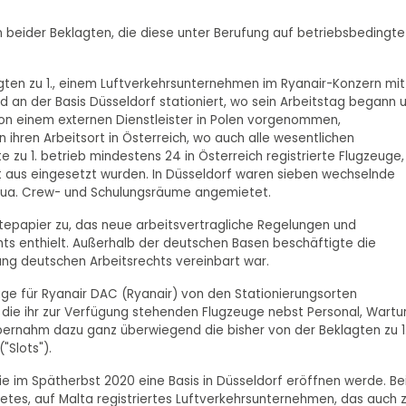
 beider Beklagten, die diese unter Berufung auf betriebsbedingte
gten zu 1., einem Luftverkehrsunternehmen im Ryanair-Konzern mit
 und an der Basis Düsseldorf stationiert, wo sein Arbeitstag begann 
von einem externen Dienstleister in Polen vorgenommen,
 ihren Arbeitsort in Österreich, wo auch alle wesentlichen
zu 1. betrieb mindestens 24 in Österreich registrierte Flugzeuge,
rt aus eingesetzt wurden. In Düsseldorf waren sieben wechselnde
ort ua. Crew- und Schulungsräume angemietet.
tepapier zu, das neue arbeitsvertragliche Regelungen und
ts enthielt. Außerhalb der deutschen Basen beschäftigte die
ung deutschen Arbeitsrechts vereinbart war.
Flüge für Ryanair DAC (Ryanair) von den Stationierungsorten
e die ihr zur Verfügung stehenden Flugzeuge nebst Personal, Wartu
bernahm dazu ganz überwiegend die bisher von der Beklagten zu 1
"Slots").
sie im Spätherbst 2020 eine Basis in Düsseldorf eröffnen werde. Be
detes, auf Malta registriertes Luftverkehrsunternehmen, das auch