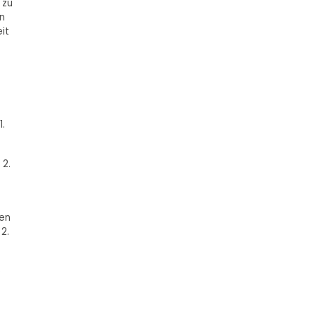
 zu
n
it
1.
 2.
den
2.
e