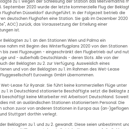
lagte zu 1. wegen der Schließung der Station das Mietverhältnis m
. September 2020 wurde der letzte kommerzielle Flug der Beklag
 Flughafen Düsseldorf durchgeführt. In der Folgezeit betrieb die
ren deutschen Flughafen eine Station. Sie gab im Dezember 2020 
te", AOC) zurück, das Voraussetzung der Erteilung einer
ungen ist.
er Beklagten zu 1. an den Stationen Wien und Palma ein
Diese nahm mit Beginn des Winterflugplans 2020 von den Stationen
ein bis zwei Flugzeugen - eingeschränkt den Flugbetrieb auf und nu
euge und - außerhalb Deutschlands - deren Slots. Alle von der
ch der Beklagten zu 2. zur Verfügung. Ausweislich eines
ltenen und von der Beklagten zu 1. im Rahmen des Wet-Lease
r Fluggesellschaft Eurowings GmbH übernommen.
ls Wet-Lease für Ryanair. Sie führt keine kommerziellen Flüge unter
zu 1. in Deutschland stationierte Beschäftigte setzt die Beklagte 
nd beschäftigt keine Mitarbeiter mit Arbeitsort Deutschland. Soweit
t dies mit an ausländischen Stationen stationiertem Personal. Die
n schon zuvor von anderen Stationen in Europa aus (an-)geflogen
und Stuttgart dorthin verlegt.
 der Beklagten zu 1. und zu 2. gewandt. Diese seien unbestimmt un