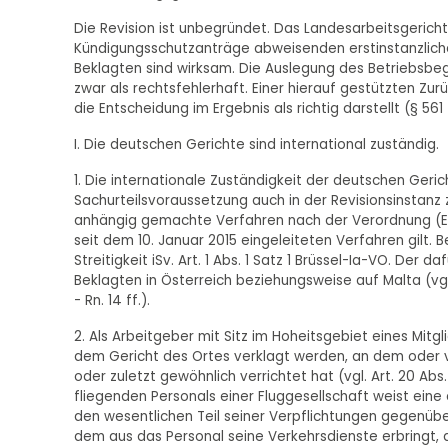
Die Revision ist unbegründet. Das Landesarbeitsgerich
Kündigungsschutzanträge abweisenden erstinstanzliche
Beklagten sind wirksam. Die Auslegung des Betriebsbeg
zwar als rechtsfehlerhaft. Einer hierauf gestützten Zurü
die Entscheidung im Ergebnis als richtig darstellt (§ 561
I. Die deutschen Gerichte sind international zuständig.
1. Die internationale Zuständigkeit der deutschen Ger
Sachurteilsvoraussetzung auch in der Revisionsinstanz 
anhängig gemachte Verfahren nach der Verordnung (EU) N
seit dem 10. Januar 2015 eingeleiteten Verfahren gilt. B
Streitigkeit iSv. Art. 1 Abs. 1 Satz 1 Brüssel-Ia-VO. Der
Beklagten in Österreich beziehungsweise auf Malta (vgl. 
- Rn. 14 ff.).
2. Als Arbeitgeber mit Sitz im Hoheitsgebiet eines Mit
dem Gericht des Ortes verklagt werden, an dem oder v
oder zuletzt gewöhnlich verrichtet hat (vgl. Art. 20 Abs. 
fliegenden Personals einer Fluggesellschaft weist ein
den wesentlichen Teil seiner Verpflichtungen gegenüber
dem aus das Personal seine Verkehrsdienste erbringt,