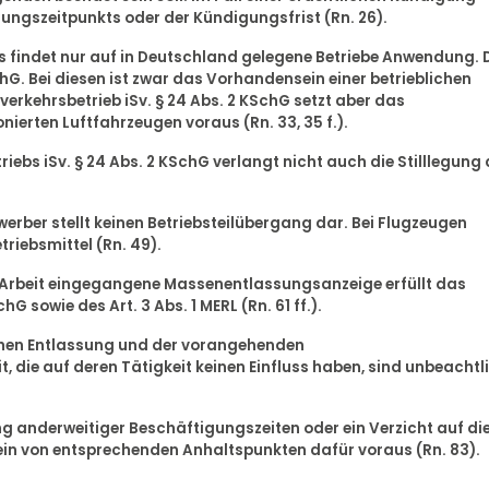
ungszeitpunkts oder der Kündigungsfrist (Rn. 26).
s findet nur auf in Deutschland gelegene Betriebe Anwendung. 
SchG. Bei diesen ist zwar das Vorhandensein einer betrieblichen
verkehrsbetrieb iSv. § 24 Abs. 2 KSchG setzt aber das
ierten Luftfahrzeugen voraus (Rn. 33, 35 f.).
riebs iSv. § 24 Abs. 2 KSchG verlangt nicht auch die Stilllegung 
erber stellt keinen Betriebsteilübergang dar. Bei Flugzeugen
triebsmittel (Rn. 49).
für Arbeit eingegangene Massenentlassungsanzeige erfüllt das
hG sowie des Art. 3 Abs. 1 MERL (Rn. 61 ff.).
chen Entlassung und der vorangehenden
 die auf deren Tätigkeit keinen Einfluss haben, sind unbeachtl
g anderweitiger Beschäftigungszeiten oder ein Verzicht auf di
ein von entsprechenden Anhaltspunkten dafür voraus (Rn. 83).