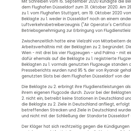
Mit Schreiben vom 15. September 2020 kündigte die Bek
dem Flughafen Düsseldorf zum 31. Oktober 2020. Am 28
zu 1. vom Flughafen Stuttgart, am 19. Oktober 2020 vom
Beklagte zu 1. weder in Düsseldorf noch an einem ande
Luftverkehrsbetreiberzeugnis ("Air Operator's Certifica
Betriebsgenehmigung zur Erbringung von Flugdienstleist
Zwischenzeitlich hatte eine Vielzahl von Mitarbeitern d
Arbeitsverhältnis mit der Beklagten zu 2. begründet. 
Wien - mit drei bis vier Flugzeugen - und Palma - mit 
dafür ehemals auf die Beklagte zu 1. registrierte Flugz
Beklagten zu 1. vormals genutzten Flugzeuge standen au
Presseberichts wurden rund 95 % der von Ryanair geha
genutzten Slots bei dem Flughafen Düsseldorf von de
Die Beklagte zu 2. erbringt ihre Flugdienstleistungen a
ihrem eigenen Flugcode durch. Zuvor bei der Beklagten 
2. nicht ein, betreibt keine Stationen in Deutschland u
die Beklagte zu 2. Ziele in Deutschland anfliegt, erfolg
betreffenden Strecken und Ziele in Deutschland wurde
und nicht mit der Schließung der Standorte Düsseldorf 
Der Kläger hat sich rechtzeitig gegen die Kündigungen