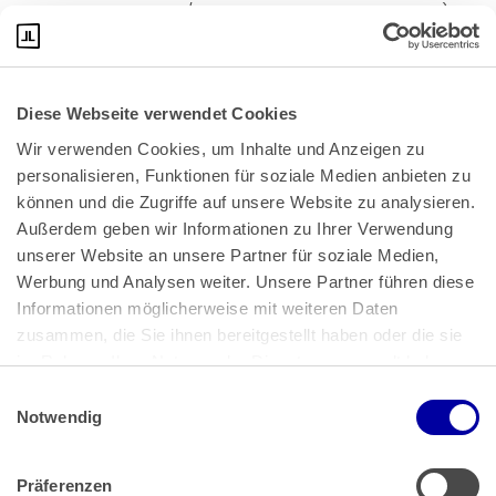
Januar 2001 - II ZR 331/00 - zu B der Gründe, BGHZ 146, 341).
Diese Webseite verwendet Cookies
Wir verwenden Cookies, um Inhalte und Anzeigen zu 
personalisieren, Funktionen für soziale Medien anbieten zu 
können und die Zugriffe auf unsere Website zu analysieren. 
Außerdem geben wir Informationen zu Ihrer Verwendung 
unserer Website an unsere Partner für soziale Medien, 
Bundeskanzlerplatz 2
Werbung und Analysen weiter. Unsere Partner führen diese 
53113 Bonn
Informationen möglicherweise mit weiteren Daten 
zusammen, die Sie ihnen bereitgestellt haben oder die sie 
Pressemitteilungen
AGB
|
im Rahmen Ihrer Nutzung der Dienste gesammelt haben.
Impressum
Datenschutz
|
Einwilligungsauswahl
Impressum
 | 
Datenschutz
Notwendig
Präferenzen