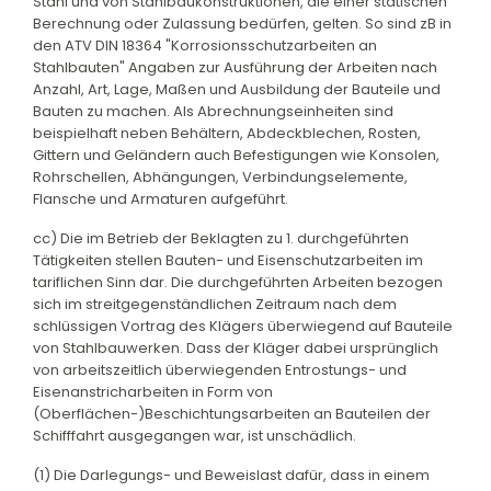
Stahl und von Stahlbaukonstruktionen, die einer statischen
Berechnung oder Zulassung bedürfen, gelten. So sind zB in
den ATV DIN 18364 "Korrosionsschutzarbeiten an
Stahlbauten" Angaben zur Ausführung der Arbeiten nach
Anzahl, Art, Lage, Maßen und Ausbildung der Bauteile und
Bauten zu machen. Als Abrechnungseinheiten sind
beispielhaft neben Behältern, Abdeckblechen, Rosten,
Gittern und Geländern auch Befestigungen wie Konsolen,
Rohrschellen, Abhängungen, Verbindungselemente,
Flansche und Armaturen aufgeführt.
cc) Die im Betrieb der Beklagten zu 1. durchgeführten
Tätigkeiten stellen Bauten- und Eisenschutzarbeiten im
tariflichen Sinn dar. Die durchgeführten Arbeiten bezogen
sich im streitgegenständlichen Zeitraum nach dem
schlüssigen Vortrag des Klägers überwiegend auf Bauteile
von Stahlbauwerken. Dass der Kläger dabei ursprünglich
von arbeitszeitlich überwiegenden Entrostungs- und
Eisenanstricharbeiten in Form von
(Oberflächen-)Beschichtungsarbeiten an Bauteilen der
Schifffahrt ausgegangen war, ist unschädlich.
(1) Die Darlegungs- und Beweislast dafür, dass in einem