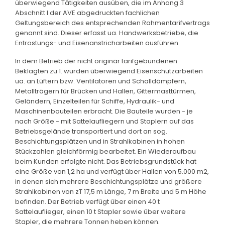
überwiegend Tätigkeiten ausüben, die im Anhang 3
Abschnitt I der AVE abgedruckten fachlichen
Geltungsbereich des entsprechenden Rahmentarifvertrags
genannt sind. Dieser erfasst ua. Handwerksbetriebe, die
Entrostungs- und Eisenanstricharbeiten ausführen.
In dem Betrieb der nicht originär tarifgebundenen
Beklagten zu 1. wurden überwiegend Eisenschutzarbeiten
ua. an Lüftern bzw. Ventilatoren und Schalldämpfern,
Metallträgern für Brücken und Hallen, Gittermasttürmen,
Geländern, Einzelteilen für Schiffe, Hydraulik- und
Maschinenbauteilen erbracht. Die Bauteile wurden - je
nach Größe - mit Sattelaufliegern und Staplern auf das
Betriebsgelände transportiert und dort an sog.
Beschichtungsplätzen und in Strahlkabinen in hohen
Stückzahlen gleichförmig bearbeitet. Ein Wiederaufbau
beim Kunden erfolgte nicht. Das Betriebsgrundstück hat
eine Größe von 1,2 ha und verfügt über Hallen von 5.000 m2,
in denen sich mehrere Beschichtungsplätze und größere
Strahlkabinen von zT 17,5 m Länge, 7 m Breite und 5 m Höhe
befinden. Der Betrieb verfügt über einen 40 t
Sattelauflieger, einen 10 t Stapler sowie über weitere
Stapler, die mehrere Tonnen heben können.