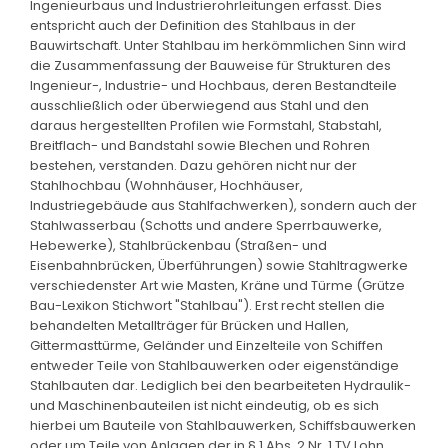
Ingenieurbaus und Industrierohrleitungen erfasst. Dies
entspricht auch der Definition des Stahlbaus in der
Bauwirtschaft. Unter Stahlbau im herkömmlichen Sinn wird
die Zusammenfassung der Bauweise für Strukturen des
Ingenieur-, Industrie- und Hochbaus, deren Bestandteile
ausschließlich oder überwiegend aus Stahl und den
daraus hergestellten Profilen wie Formstahl, Stabstahl,
Breitflach- und Bandstahl sowie Blechen und Rohren
bestehen, verstanden. Dazu gehören nicht nur der
Stahlhochbau (Wohnhäuser, Hochhäuser,
Industriegebäude aus Stahlfachwerken), sondern auch der
Stahlwasserbau (Schotts und andere Sperrbauwerke,
Hebewerke), Stahlbrückenbau (Straßen- und
Eisenbahnbrücken, Überführungen) sowie Stahltragwerke
verschiedenster Art wie Masten, Kräne und Türme (Grütze
Bau-Lexikon Stichwort "Stahlbau"). Erst recht stellen die
behandelten Metallträger für Brücken und Hallen,
Gittermasttürme, Geländer und Einzelteile von Schiffen
entweder Teile von Stahlbauwerken oder eigenständige
Stahlbauten dar. Lediglich bei den bearbeiteten Hydraulik-
und Maschinenbauteilen ist nicht eindeutig, ob es sich
hierbei um Bauteile von Stahlbauwerken, Schiffsbauwerken
oder um Teile von Anlagen der in § 1 Abs. 2 Nr. 1 TV Lohn