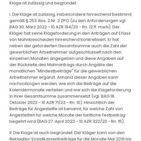
Klage ist zulässig und begründet.
I. Die Klage ist zulässig, insbesondere hinreichend bestimmt
gemäß § 253 Abs. 2 Nr. 2 ZPO (zu den Anforderungen vgl.
BAG 30. März 2022 - 10 AZR 194/20 - Rn. 12 ff. mwN). Der
Kläger hat seine Klageforderung in den Anträgen auf Erlass
von Mahnbescheiden hinreichend konkretisiert. Er hat
neben der geforderten Gesamtsumme auch die Zahl der
gewerblichen Arbeitnehmer aufgeschlüsselt nach den
einzelnen Monaten angegeben und diese Angaben auf
der Rückseite des Mahnantrags durch Angabe der
monatlichen "Mindestbeiträge" für die gewerblichen
Arbeitnehmer ergänzt. Anhand dieser Angaben kann
nachvollzogen werden, wie sich die Beiträge auf die
Kalendermonate verteilen und wie sich die Klageforderung
in ihrer Gesamtsumme zusammensetzt (vgl. BAG 18.
Oktober 2023 - 10 AZR 71/23 - Rn. 10). Hinsichtlich der
Beiträge für Angestellte ist benannt, für welche Zahl von
Angestellten für welche Monate der tarifliche Festbeitrag
begehrt wird (BAG 27. April 2022 - 10 AZR 322/20 - Rn. 15).
II. Die Klage ist auch begründet. Der Kläger kann von den
Beklagten Sozialkassenbeiträge für die Monate Mai 2019 bis