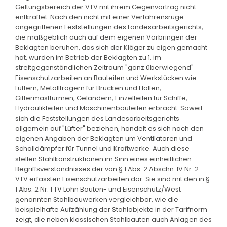
Geltungsbereich der VTV mit ihrem Gegenvortrag nicht
entkräftet. Nach den nicht mit einer Verfahrensrüge
angegriffenen Feststellungen des Landesarbeitsgerichts,
die maßgeblich auch auf dem eigenen Vorbringen der
Beklagten beruhen, das sich der Kläger zu eigen gemacht
hat, wurden im Betrieb der Beklagten zu 1. im
streitgegenständlichen Zeitraum "ganz überwiegend"
Eisenschutzarbeiten an Bauteilen und Werkstücken wie
Lüftern, Metallträgern für Brücken und Hallen,
Gittermasttürmen, Geländern, Einzelteilen für Schiffe,
Hydraulikteilen und Maschinenbauteilen erbracht. Soweit
sich die Feststellungen des Landesarbeitsgerichts
allgemein auf "Lüfter" beziehen, handelt es sich nach den
eigenen Angaben der Beklagten um Ventilatoren und
Schalldämpfer für Tunnel und Kraftwerke. Auch diese
stellen Stahlkonstruktionen im Sinn eines einheitlichen
Begriffsverständnisses der von § 1 Abs. 2 Abschn. IV Nr. 2
VTV erfassten Eisenschutzarbeiten dar. Sie sind mit den in §
1 Abs. 2 Nr. 1 TV Lohn Bauten- und Eisenschutz/West
genannten Stahlbauwerken vergleichbar, wie die
beispielhafte Aufzählung der Stahlobjekte in der Tarifnorm
zeigt, die neben klassischen Stahlbauten auch Anlagen des