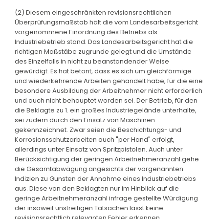
(2) Diesem eingeschränkten revisionsrechtlichen
Überprüfungsmaßstab hält die vom Landesarbeitsgericht
vorgenommene Einordnung des Betriebs als
Industriebetrieb stand. Das Landesarbeitsgericht hat die
richtigen Maßstäbe zugrunde gelegt und die Umstände
des Einzelfalls in nicht zu beanstandender Weise
gewürdigt. Es hat betont, dass es sich um gleichförmige
und wiederkehrende Arbeiten gehandelt habe, für die eine
besondere Ausbildung der Arbeitnehmer nicht erforderlich
und auch nicht behauptet worden sei. Der Betrieb, für den
die Beklagte zu 1. ein großes Industriegelände unterhalte,
sei zudem durch den Einsatz von Maschinen
gekennzeichnet. Zwar seien die Beschichtungs- und
Korrosionsschutzarbeiten auch "per Hand" erfolgt,
allerdings unter Einsatz von Spritzpistolen. Auch unter
Berücksichtigung der geringen Arbeitnehmeranzahl gehe
die Gesamtabwägung angesichts der vorgenannten
Indizien zu Gunsten der Annahme eines Industriebetriebs
aus. Diese von den Beklagten nur im Hinblick auf die
geringe Arbeitnehmeranzahl infrage gestellte Würdigung
der insoweit unstreitigen Tatsachen lässt keine
revisionsrechtlich relevanten Fehler erkennen.