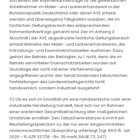
von einem der Rahmentarifverträge für die gewerblichen
Arbeitnehmer im Maler- und Lackiererhandwerk in der
Bundesrepublik Deutschland oder deren AVE erfasst
werden und überwiegend Tätigkeiten ausüben, die im
fachlichen Geltungsbereich des entsprechenden
Rahmentarifvertrags genannt sind. Der im Anhang 3
Abschnitt I der AVE abgedruckte fachliche Geltungsbereich
erfasst Betriebe des Maler- und Lackiererhandwerks, die
Entrostungs- und Eisenanstricharbeiten ausführen. Dazu
gehört der Betrieb der Beklagten zu 1. nicht, denn die im
Betrieb verrichteten Eisenschutzarbeiten wurden auf
Grundlage der nicht mit einer Verfahrensrüge
angegriffenen und für den Senat bindenden tatsächlichen
Feststellungen des Landesarbeitsgerichts nicht
handwerklich, sondern industriell ausgeführt.
(1) Ob es sich im Einzelfall um eine handwerkliche oder eine
industrielle Herstellung handelt, lässt sich nur im Rahmen
einer wertenden Gesamtbetrachtung aller maßgeblichen
Umstände ermitteln. Den Tatsacheninstanzen kommt ein
Beurteilungsspielraum zu, der nur einer eingeschränkten
revisionsrechtlichen Überprüfung unterliegt (vgl. BAG 15. Juli
2020 - 10 AZR 337/18 - Rn. 35 mwN, BAGE 171, 247).