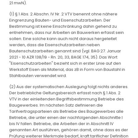
21 mwN).
(1) § 1 Abs. 2 Abschn. IV Nr. 2 VTV benennt ohne nähere
Eingrenzung Bauten- und Eisenschutzarbeiten. Der
Bestimmung ist keine Einschränkung dahin gehend zu
entnehmen, dass nur Arbeiten an Bauwerken erfasst sein
sollen. Eine solche kann auch nicht daraus hergeleitet
werden, dass die Eisenschutzarbeiten neben
Bautenschutzarbeiten genannt sind (vgl. BAG 27. Januar
2021 - 10 AZR 138/19 - Rn. 20, 33, BAGE 174, 35). Das Wort
"Eisenschutzarbeiten" bezieht sich in erster Linie auf den
Werkstoff Eisen als Material, das zB in Form von Baustahl in
Stahlbauten verwendet wird.
(2) Aus der systematischen Auslegung folgt nichts anderes.
Der betriebliche Geltungsbereich erfasst nach § 1 Abs. 2
VTV in der einleitenden Begriffsbestimmung Betriebe des
Baugewerbes. Im nächsten Satz definieren die
Tarifvertragsparteien als Betriebe des Baugewerbes alle
Betriebe, die unter einen der nachfolgenden Abschnitte I
bis IV fallen. Betriebe, die Arbeiten der in Abschnitt IV
genannten Art ausführen, gehören damit, ohne dass es der
Prüfung weiterer Merkmale bedarf, kraft tariflicher Definition