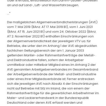
oder III erfasst, einschließlich von Dämm-(Isolier-)Arbeiten
an und auf Land-, Luft- und Wasserfahrzeugen.
..."
Die maßgeblichen Allgemeinverbindlicherklärungen (AVE)
vom 7. Mai 2019 (BAnz. AT 17. Mai 2019 B1), vom 1. Juni 2021
(BAnz. AT 15. Juni 2021 B1) und vom 24. Oktober 2022 (BAnz.
AT 2. November 2022 B1) enthalten Einschränkungen von
der Allgemeinverbindlichkeit der jeweiligen VTV ua. für
Betriebe, die unter den im Anhang 1 der AVE abgedruckten
fachlichen Geltungsbereich der am 1. Januar 2003
geltenden Mantel- oder Rahmentarifverträge der Metall-
und Elektroindustrie fallen, sofern der Arbeitgeber
unmittelbar oder mittelbar Mitglied eines im Anhang 2 der
AVE genannten Arbeitgeberverbandes im Gesamtverband
der Arbeitgeberverbände der Metall- und Elektroindustrie
oder eines ihrer Mitgliedsverbände ist. Ferner erstrecken
sich die jeweiligen AVE nach Absatz 4 der Einschränkungen
nicht auf Betriebe mit Sitz im Inland, die von einem der
Rahmentarifverträge für die gewerblichen Arbeitnehmer im
Maler- und Lackiererhandwerk in der Bundesrepublik
Deutschland oder deren AVE erfasst werden und