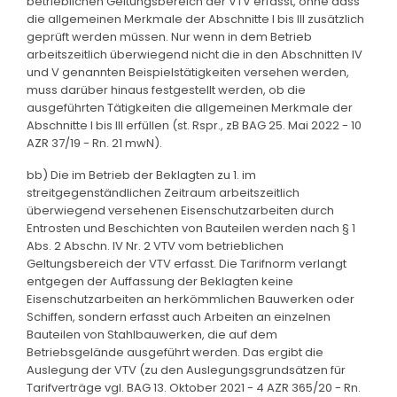
betrieblichen Geltungsbereich der VTV erfasst, ohne dass
die allgemeinen Merkmale der Abschnitte I bis III zusätzlich
geprüft werden müssen. Nur wenn in dem Betrieb
arbeitszeitlich überwiegend nicht die in den Abschnitten IV
und V genannten Beispielstätigkeiten versehen werden,
muss darüber hinaus festgestellt werden, ob die
ausgeführten Tätigkeiten die allgemeinen Merkmale der
Abschnitte I bis III erfüllen (st. Rspr., zB BAG 25. Mai 2022 - 10
AZR 37/19 - Rn. 21 mwN).
bb) Die im Betrieb der Beklagten zu 1. im
streitgegenständlichen Zeitraum arbeitszeitlich
überwiegend versehenen Eisenschutzarbeiten durch
Entrosten und Beschichten von Bauteilen werden nach § 1
Abs. 2 Abschn. IV Nr. 2 VTV vom betrieblichen
Geltungsbereich der VTV erfasst. Die Tarifnorm verlangt
entgegen der Auffassung der Beklagten keine
Eisenschutzarbeiten an herkömmlichen Bauwerken oder
Schiffen, sondern erfasst auch Arbeiten an einzelnen
Bauteilen von Stahlbauwerken, die auf dem
Betriebsgelände ausgeführt werden. Das ergibt die
Auslegung der VTV (zu den Auslegungsgrundsätzen für
Tarifverträge vgl. BAG 13. Oktober 2021 - 4 AZR 365/20 - Rn.