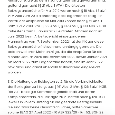
Ansprüche, die ab dem 1. Januar 2015 fällig geworden sind,
geltend gemacht (§ 21 Abs. 1 VTV). Die ältesten
Beitragsansprüche für Mai 2019 waren nach § 18 Abs. 1 Satz 1
VTV 2018 zum 20. Kalendertag des Folgemonats fällig. Ein
Verfall der Ansprüche für Mai 2019 konnte nach § 21 Abs. 1
Satz 3 VTV 2018 iVm. § 199 Abs. 1, § 187 Abs. 1, § 188 Abs. 2 BGB
frühestens zum 1. Januar 2023 eintreten. Mit dem noch im
Jahr 2022 beim Arbeitsgericht eingegangenen
Mahnantrag vom 7. September 2022 hat der Kläger diese
Beitragsansprüche fristwahrend anhängig gemacht. Die
beiden weiteren Mahnanträge, die die Ansprüche für die
Monate Januar 2020 bis Dezember 2020 sowie Januar 2021
bis März 2022 zum Gegenstand haben, sind im Jahr 2022
bzw. 2023 und damit ebenfalls fristwahrend eingereicht
worden.
3. Die Haftung der Beklagten zu 2. für die Verbindlichkeiten
der Beklagten zu 1. folgt aus § 161 Abs. 2 iVm. § 126 Satz 1 HGB.
Die zu 1. beklagte Kommanditgesellschaft und deren
Komplementärin, die Beklagte zu 2., haften nach § 128 HGB
jeweils in vollem Umfang für die gesamte Beitragsschuld.
Sie sind zwar keine Gesamtschuldner, haften aber wie
solche (BAG 27. April 2022 - 10 AZR 322/20 - Rn. 52; BGH 29.