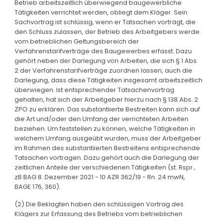
Betrieb arbeitszeitlich überwiegend baugewerbliche
Tätigkeiten verrichtet werden, obliegt dem Kläger. Sein
Sachvortrag ist schlüssig, wenn er Tatsachen vorträgt, die
den Schluss zulassen, der Betrieb des Arbeitgebers werde
vom betrieblichen Geltungsbereich der
Verfahrenstarifverträge des Baugewerbes erfasst. Dazu
gehört neben der Darlegung von Arbeiten, die sich § 1 Abs.
2 der Verfahrenstarifverträge zuordnen lassen, auch die
Darlegung, dass diese Tätigkeiten insgesamt arbeitszeitlich
überwiegen. Ist entsprechender Tatsachenvortrag
gehalten, hat sich der Arbeitgeber hierzu nach § 138 Abs. 2
ZPO zu erklären. Das substantiierte Bestreiten kann sich auf
die Art und/oder den Umfang der verrichteten Arbeiten
beziehen. Um feststellen zu können, welche Tätigkeiten in
welchem Umfang ausgeübt wurden, muss der Arbeitgeber
im Rahmen des substantiierten Bestreitens entsprechende
Tatsachen vortragen. Dazu gehört auch die Darlegung der
zeitlichen Anteile der verschiedenen Tätigkeiten (st. Rspr.,
zB BAG 8. Dezember 2021 - 10 AZR 362/19 - Rn. 24 mwN,
BAGE 176, 360).
(2) Die Beklagten haben den schlüssigen Vortrag des
Klägers zur Erfassung des Betriebs vom betrieblichen