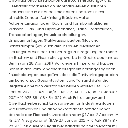
Oberflächenschutzarbeiten auf Beton Entrostungs- und
Eisenanstricharbeiten an Stahlbauwerken ausführen.
Genannt sind in einer beispielhaften und somit nicht
abschließenden Aufzählung Brücken, Hallen,
Aufbereitungsanlagen, Dach- und Turmkonstruktionen,
Wasser-, Gas- und Ölgroßbehälter, Kräne, Fördertürme,
Transportanlagen, Industrierohrleitungen,
Umspannanlagen, Stahlwasserbauten, Silos und
Schiffsrümpfe (vgl. auch den insoweit identischen
Geltungsbereich des Tarifvertrags zur Regelung der Löhne
im Bauten- und Eisenschutzgewerbe im Gebiet des Landes
Berlin vom 28. April 2011). Vor diesem Hintergrund hat der
Senat in den vom Landesarbeitsgericht herangezogenen
Entscheidungen ausgeführt, dass die Tarifvertragsparteien
ein kohärentes Gesamtsystem schaffen und dafür die
Begriffe einheitlich verstanden wissen wollten (BAG 27.
Januar 2021 - 10 AZR 138/19 - Rn. 32, BAGE 174, 35; 27. Januar
2021 - 10 AZR 384/18 - Rn. 32). Auch Entrostungs- und
Oberflächenbeschichtungsarbeiten an Industrieanlagen
wie Kraftwerken und an Windkrafträdern hat der Senat
deshalb den Eisenschutzarbeiten nach § 1 Abs. 2 Abschn. IV
Nr. 2 VTV zugeordnet (BAG 27. Januar 2021 - 10 AZR 384/18 -
Rn. 44). An diesem Begriffsverständnis hält der Senat fest. §