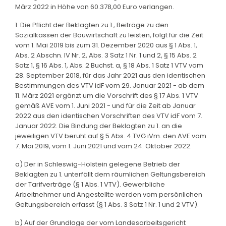
März 2022 in Höhe von 60.378,00 Euro verlangen.
1. Die Pflicht der Beklagten zu 1., Beiträge zu den
Sozialkassen der Bauwirtschaft zu leisten, folgt für die Zeit
vom 1. Mai 2019 bis zum 31. Dezember 2020 aus § 1 Abs. 1,
Abs. 2 Abschn. IV Nr. 2, Abs. 3 Satz 1 Nr. 1 und 2, § 15 Abs. 2
Satz 1, § 16 Abs. 1, Abs. 2 Buchst. a, § 18 Abs. 1 Satz 1 VTV vom
28. September 2018, für das Jahr 2021 aus den identischen
Bestimmungen des VTV idF vom 29. Januar 2021 - ab dem
11. März 2021 ergänzt um die Vorschrift des § 17 Abs. 1 VTV
gemäß AVE vom 1. Juni 2021 - und für die Zeit ab Januar
2022 aus den identischen Vorschriften des VTV idF vom 7.
Januar 2022. Die Bindung der Beklagten zu 1. an die
jeweiligen VTV beruht auf § 5 Abs. 4 TVG iVm. den AVE vom
7. Mai 2019, vom 1. Juni 2021 und vom 24. Oktober 2022.
a) Der in Schleswig-Holstein gelegene Betrieb der
Beklagten zu 1. unterfällt dem räumlichen Geltungsbereich
der Tarifverträge (§ 1 Abs. 1 VTV). Gewerbliche
Arbeitnehmer und Angestellte werden vom persönlichen
Geltungsbereich erfasst (§ 1 Abs. 3 Satz 1 Nr. 1 und 2 VTV).
b) Auf der Grundlage der vom Landesarbeitsgericht