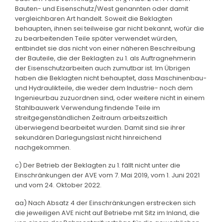
Bauten- und Eisenschutz/West genannten oder damit
vergleichbaren Art handelt. Soweit die Beklagten
behaupten, ihnen sei teilweise gar nicht bekannt, wofür die
zu bearbeitenden Teile später verwendet würden,
entbindet sie das nicht von einer näheren Beschreibung
der Bauteile, die der Beklagten zu 1. als Auftragnehmerin
der Eisenschutzarbeiten auch zumutbar ist. Im Übrigen
haben die Beklagten nicht behauptet, dass Maschinenbau-
und Hydraulikteile, die weder dem Industrie- noch dem
Ingenieurbau zuzuordnen sind, oder weitere nicht in einem
Stahlbauwerk Verwendung findende Teile im
streitgegenständlichen Zeitraum arbeitszeitlich
überwiegend bearbeitet wurden. Damit sind sie ihrer
sekundären Darlegungslast nicht hinreichend
nachgekommen.
c) Der Betrieb der Beklagten zu 1. fällt nicht unter die
Einschränkungen der AVE vom 7. Mai 2019, vom 1. Juni 2021
und vom 24. Oktober 2022.
aa) Nach Absatz 4 der Einschränkungen erstrecken sich
die jeweiligen AVE nicht auf Betriebe mit Sitz im Inland, die