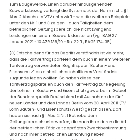
zum Baugewerbe. Einen darüber hinausgehenden
Bauwerksbezug verlangt die Systematik der Norm nicht. § 1
Abs. 2 Abschn. IV VTV unterwirft - wie die weiteren Beispiele
unter den Nr. 1 und 3 zeigen - auch Tätigkeiten dem
betrieblichen Geltungsbereich, die nicht zwingend
Leistungen an einem Bauwerk darstellen (vgl. BAG 27.
Januar 2021 - 10 AZR 138/19 - Rn. 22 ff., BAGE 174, 35).
(3) Entscheidend für das Begriffsverständnis ist vielmehr,
dass die Tarifvertragsparteien dem auch in einem weiteren
Tarifvertrag verwendeten Begriffspaar "Bauten- und
Eisenschutz" ein einheitliches inhaltliches Verständnis
zugrunde legen wollten. So haben dieselben
Tarifvertragsparteien auch den Tarifvertrag zur Regelung
der Löhne im Bauten- und Eisenschutzgewerbe im Gebiet
der Bundesrepublik Deutschland mit Ausnahme der fünf
neuen Länder und des Landes Berlin vom 28. April 2011 (TV
Lohn Bauten- und Eisenschutz/West) geschlossen. Dort
haben sie nach § 1 Abs. 2 Nr. 1 Betriebe dem
Geltungsbereich unterworfen, die nach ihrer durch die Art
der betrieblichen Tätigkeit geprägten Zweckbestimmung
und nach ihrer betrieblichen Einrichtung neben