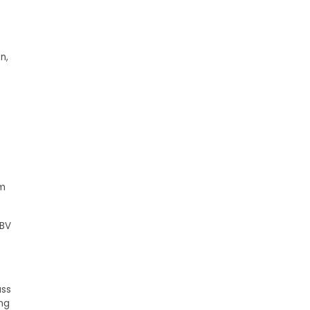
n,
em
(BV
ass
ung