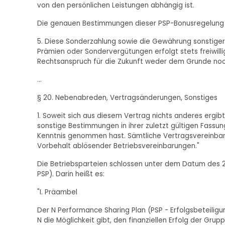
von den persönlichen Leistungen abhängig ist.
Die genauen Bestimmungen dieser PSP-Bonusregelung s
5. Diese Sonderzahlung sowie die Gewährung sonstiger 
Prämien oder Sondervergütungen erfolgt stets freiwilli
Rechtsanspruch für die Zukunft weder dem Grunde no
...
§ 20. Nebenabreden, Vertragsänderungen, Sonstiges
1. Soweit sich aus diesem Vertrag nichts anderes ergi
sonstige Bestimmungen in ihrer zuletzt gültigen Fass
Kenntnis genommen hast. Sämtliche Vertragsvereinbaru
Vorbehalt ablösender Betriebsvereinbarungen."
Die Betriebsparteien schlossen unter dem Datum des 29
PSP). Darin heißt es:
"I. Präambel
Der N Performance Sharing Plan (PSP - Erfolgsbeteiligu
N die Möglichkeit gibt, den finanziellen Erfolg der Grup