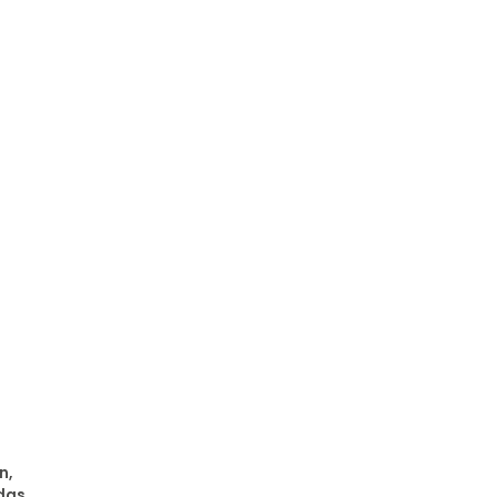
n,
 das