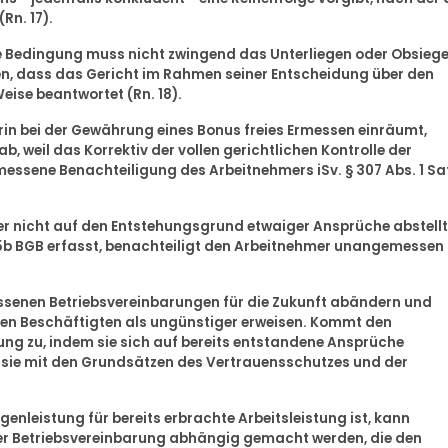
Rn. 17).
de Bedingung muss nicht zwingend das Unterliegen oder Obsieg
en, dass das Gericht im Rahmen seiner Entscheidung über den
ise beantwortet (Rn. 18).
erin bei der Gewährung eines Bonus freies Ermessen einräumt,
ab, weil das Korrektiv der vollen gerichtlichen Kontrolle der
essene Benachteiligung des Arbeitnehmers iSv. § 307 Abs. 1 Sat
, der nicht auf den Entstehungsgrund etwaiger Ansprüche abstellt
05b BGB erfasst, benachteiligt den Arbeitnehmer unangemessen
ossenen Betriebsvereinbarungen für die Zukunft abändern und
ten Beschäftigten als ungünstiger erweisen. Kommt den
g zu, indem sie sich auf bereits entstandene Ansprüche
 sie mit den Grundsätzen des Vertrauensschutzes und der
enleistung für bereits erbrachte Arbeitsleistung ist, kann
ner Betriebsvereinbarung abhängig gemacht werden, die den