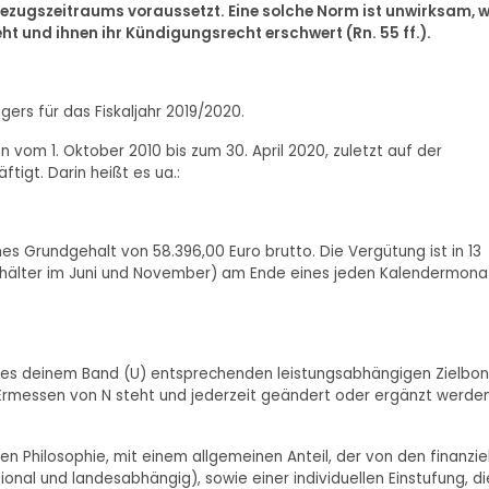
ezugszeitraums voraussetzt. Eine solche Norm ist unwirksam, w
ht und ihnen ihr Kündigungsrecht erschwert (Rn. 55 ff.).
ers für das Fiskaljahr 2019/2020.
 vom 1. Oktober 2010 bis zum 30. April 2020, zuletzt auf der
tigt. Darin heißt es ua.:
iches Grundgehalt von 58.396,00 Euro brutto. Die Vergütung ist in 13
Gehälter im Juni und November) am Ende eines jeden Kalendermona
eines deinem Band (U) entsprechenden leistungsabhängigen Zielbo
n Ermessen von N steht und jederzeit geändert oder ergänzt werde
en Philosophie, mit einem allgemeinen Anteil, der von den finanzie
ional und landesabhängig), sowie einer individuellen Einstufung, di