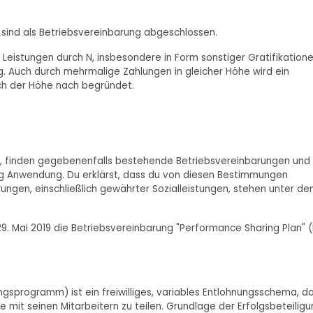
ind als Betriebsvereinbarung abgeschlossen.
Leistungen durch N, insbesondere in Form sonstiger Gratifikatione
g. Auch durch mehrmalige Zahlungen in gleicher Höhe wird ein
ch der Höhe nach begründet.
bt, finden gegebenenfalls bestehende Betriebsvereinbarungen und
ung Anwendung. Du erklärst, dass du von diesen Bestimmungen
ngen, einschließlich gewährter Sozialleistungen, stehen unter d
. Mai 2019 die Betriebsvereinbarung "Performance Sharing Plan" 
ngsprogramm) ist ein freiwilliges, variables Entlohnungsschema, d
pe mit seinen Mitarbeitern zu teilen. Grundlage der Erfolgsbeteilig