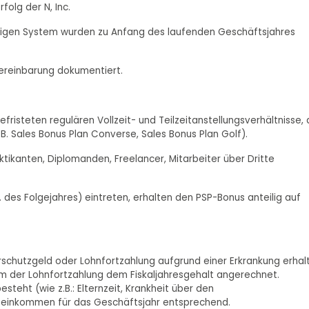
folg der N, Inc.
igen System wurden zu Anfang des laufenden Geschäftsjahres
vereinbarung dokumentiert.
risteten regulären Vollzeit- und Teilzeitanstellungsverhältnisse, 
 Sales Bonus Plan Converse, Sales Bonus Plan Golf).
ktikanten, Diplomanden, Freelancer, Mitarbeiter über Dritte
05. des Folgejahres) eintreten, erhalten den PSP-Bonus anteilig auf
rschutzgeld oder Lohnfortzahlung aufgrund einer Erkrankung erhal
um der Lohnfortzahlung dem Fiskaljahresgehalt angerechnet.
steht (wie z.B.: Elternzeit, Krankheit über den
iseinkommen für das Geschäftsjahr entsprechend.