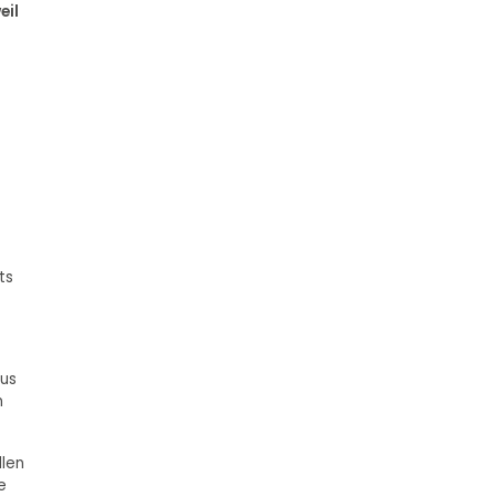
eil
ts
nus
n
llen
e