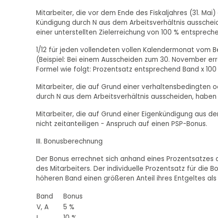
Mitarbeiter, die vor dem Ende des Fiskaljahres (31. M
Kündigung durch N aus dem Arbeitsverhältnis ausscheid
einer unterstellten Zielerreichung von 100 % entsprec
1/12 für jeden vollendeten vollen Kalendermonat vom Be
(Beispiel: Bei einem Ausscheiden zum 30. November err
Formel wie folgt: Prozentsatz entsprechend Band x 100 %
Mitarbeiter, die auf Grund einer verhaltensbedingten 
durch N aus dem Arbeitsverhältnis ausscheiden, haben
Mitarbeiter, die auf Grund einer Eigenkündigung aus d
nicht zeitanteiligen - Anspruch auf einen PSP-Bonus.
III. Bonusberechnung
Der Bonus errechnet sich anhand eines Prozentsatzes d
des Mitarbeiters. Der individuelle Prozentsatz für die
höheren Band einen größeren Anteil ihres Entgeltes als
Band
Bonus
V, A
5 %
L
10 %