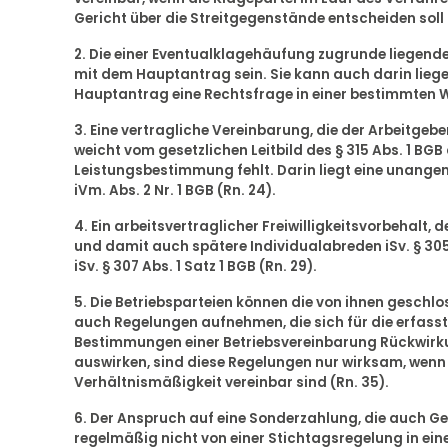
Gericht über die Streitgegenstände entscheiden soll (
2. Die einer Eventualklagehäufung zugrunde liegen
mit dem Hauptantrag sein. Sie kann auch darin lieg
Hauptantrag eine Rechtsfrage in einer bestimmten We
3. Eine vertragliche Vereinbarung, die der Arbeitgeb
weicht vom gesetzlichen Leitbild des § 315 Abs. 1 BGB 
Leistungsbestimmung fehlt. Darin liegt eine unangem
iVm. Abs. 2 Nr. 1 BGB (Rn. 24).
4. Ein arbeitsvertraglicher Freiwilligkeitsvorbehalt
und damit auch spätere Individualabreden iSv. § 3
iSv. § 307 Abs. 1 Satz 1 BGB (Rn. 29).
5. Die Betriebsparteien können die von ihnen geschl
auch Regelungen aufnehmen, die sich für die erfass
Bestimmungen einer Betriebsvereinbarung Rückwirkun
auswirken, sind diese Regelungen nur wirksam, wenn
Verhältnismäßigkeit vereinbar sind (Rn. 35).
6. Der Anspruch auf eine Sonderzahlung, die auch Geg
regelmäßig nicht von einer Stichtagsregelung in ei