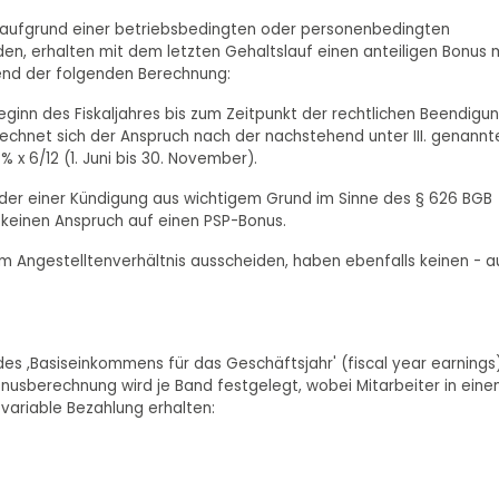
ai) aufgrund einer betriebsbedingten oder personenbedingten
en, erhalten mit dem letzten Gehaltslauf einen anteiligen Bonus 
hend der folgenden Berechnung:
ginn des Fiskaljahres bis zum Zeitpunkt der rechtlichen Beendigu
echnet sich der Anspruch nach der nachstehend unter III. genannt
 x 6/12 (1. Juni bis 30. November).
oder einer Kündigung aus wichtigem Grund im Sinne des § 626 BGB
 keinen Anspruch auf einen PSP-Bonus.
em Angestelltenverhältnis ausscheiden, haben ebenfalls keinen - 
es ,Basiseinkommens für das Geschäftsjahr' (fiscal year earnings
 Bonusberechnung wird je Band festgelegt, wobei Mitarbeiter in ein
 variable Bezahlung erhalten: