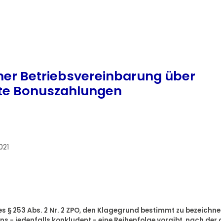
iner Betriebsvereinbarung über
rte Bonuszahlungen
021
es § 253 Abs. 2 Nr. 2 ZPO, den Klagegrund bestimmt zu bezeichne
ns - jedenfalls konkludent - eine Reihenfolge vorgibt, nach der