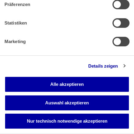
einzelne Stufenlaufzeiten noch die erforderliche
Präferenzen
Gesamtzeit zum Erreichen der Endstufe mit dem TVöD
übereinstimmen. Die abweichende Stufenregelung ist dem
Umstand geschuldet, dass die Tarifvertragsparteien aus
Statistiken
Besitzstandsgründen bei den aus dem Manteltarifvertrag
für Arbeiterinnen und Arbeiter des Bundes und der Länder
(MTArb) übergeleiteten Beschäftigten des Bundes an den
Marketing
für diese bis dahin bestehenden Lohnstufenregelungen
festgehalten und lediglich die erste Stufe noch einmal
aufgeteilt haben.
f) Entsprechend der vorstehenden Ausführungen war der
Details zeigen
Kläger der Stufe 3 des § 16 Abs. 4 TVöD (Bund) zugeordnet,
als er ab dem 1. Juli 2020 erstmals dem Geltungsbereich
des KraftfahrerTV Bund unterfallen konnte. Dies führt unter
Alle akzeptieren
Berücksichtigung der bis dahin im Arbeitsverhältnis mit der
Beklagten zurückgelegten weiteren sechs Monate dazu,
dass sich der Kläger im "4. Jahr" im Sinne der
Auswahl akzeptieren
Stufenregelung des KraftfahrerTV Bund befand. Somit
könnte er - vorbehaltlich der Regelung des § 17 Abs. 2 Satz 1,
Satz 2 TVöD bzw. einer Umgruppierung - frühestens nach
Nur technisch notwendige akzeptieren
sieben Jahren, also ab 1. Januar 2027 in die Stufe "11.-15.
Jahr" und sodann ab 1. Januar 2032 in die Stufe "ab 16. Jahr"