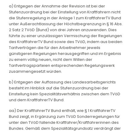
a) Entgegen der Annahme der Revision ist bei der
Stufenzuordnung bei der Einstellung von Kraftfahrern nicht
die Stufenregelung in der Anlage 1 zum KraftfahrerTV Bund
unter Außerachtlassung der Höchstbegrenzung in § 16 Abs.
2 Satz 2 TVöD (Bund) von drei Jahren anzuwenden. Dies
führte zu einer unzulässigen Vermischung der Regelungen
des KraftfahrerTV Bund sowie des TVöD, indem aus beiden
Tarifverträgen die für den Arbeitnehmer jeweils
günstigeren Regelungen herausgegriffen und im Ergebnis
zu einem völlig neuen, nicht dem Willen der
Tarifvertragsparteien entsprechenden Regelungswerk
zusammengesetzt würden.
b) Entgegen der Auffassung des Landesarbeitsgerichts
besteht im Hinblick auf die Stufenzuordnung bei der
Einstellung kein Spezialitätsverhältnis zwischen dem TVöD
und dem KraftfahrerTV Bund.
aa) Der KraftfahrerTV Bund enthält, wie § 1 KraftfahrerTV
Bund zeigt, in Ergänzung zum TVöD Sonderregelungen für
unter den TVöD fallende Kraftfahrer/Kraftfahrerinnen des
Bundes. Gemäß dem Spezialitätsgrundsatz verdrängt der