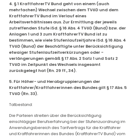
4. § 1 KraftfahrerTV Bund geht von einem (auch
mehrfachen) Wechsel zwischen dem TVöD und dem
KraftfahrerTV Bund im Verlauf eines
Arbeitsverhältnisses aus. Zur Ermittlung der jeweils
zutreffenden Stufe iSd. § 16 Abs. 4 TVöD (Bund) bzw. der
Anlagen 1 und 3 zum KraftfahrerTV Bund ist zu
bestimmen, wie viele Stufenlaufzeitjahre iSd. § 16 Abs. 4
TVöD (Bund) der Beschäftigte unter Berücksichtigung
etwaiger Stufenlaufzeitverkürzungen oder -
verlängerungen gemäß § 17 Abs. 2 Satz 1 und Satz 2
TVöD im Zeitpunkt des Wechsels insgesamt
zurückgelegt hat (Rn. 29 ff., 34).
5. Für Höher- und Herabgruppierungen der
Kraftfahrer/Kraftfahrerinnen des Bundes gilt § 17 Abs. 5
TVöD (Rn. 33).
Tatbestand:
Die Parteien streiten über die Berücksichtigung
einschlägiger Berufserfahrung bei der Stufenzuordnung im
Anwendungsbereich des Tarifvertrags für die Kraftfahrer
und Kraftfahrerinnen des Bundes (KraftfahrerTV Bund) vom