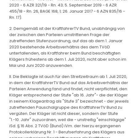
2020 - 6 AZR 321/19 - Rn. 43; 5. September 2019 - 6 AZR
455/18 - Rn. 26, BAGE 168, 1; 26. Januar 2017 - 6 AZN 835/16 -
Rn. 17).
2. Demgemäß ist der KraftfahrerTV Bund, unabhängig von
der zwischen den Parteien umstrittenen Frage der
zutreffenden Stufenzuordnung, auf das ab dem 1. Januar
2020 bestehende Arbeitsverhältnis des dem TVöD
unterfallenden, als Kraftfahrer beim Bund beschäftigten
Klägers frühestens ab dem 1. Juli 2020, nicht aber schon im
Mai und Juni 2020 anzuwenden.
II. Die Beklagte ist auch für den Streitzeitraum ab 1. Juli 2020,
in dem der KraftfahrerTV Bund auf das Arbeitsverhältnis der
Parteien Anwendung fand und findet, nicht verpflichtet, den
Kläger entsprechend der Stufe "ab 16. Jahr"- die der Kläger
in seinem Klageantrag als "Stufe 3" bezeichnet - der jeweils
zutreffenden Pauschalgruppe des KraftfahrerTV Bund zu
vergüten. Der Kläger ist nicht dieser, sondern der Stufe
"1.-10. Jahr" zuzuordnen, weil die - unstreitig "einschlägige"
iSd. § 16 Abs. 2 TVöD (Bund) iVm. der hierzu ergangenen
Protokollerklärung Nr. 1 - Berufserfahrung des Klägers aus