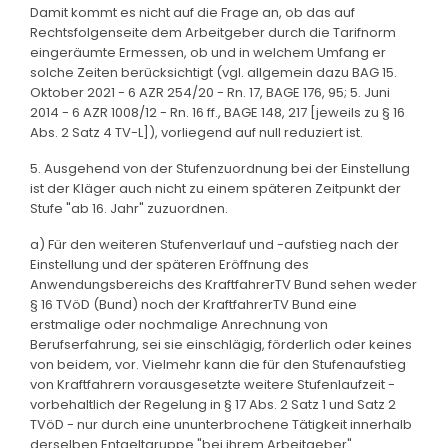
Damit kommt es nicht auf die Frage an, ob das auf
Rechtsfolgenseite dem Arbeitgeber durch die Tarifnorm
eingeräumte Ermessen, ob und in welchem Umfang er
solche Zeiten berücksichtigt (vgl. allgemein dazu BAG 15.
Oktober 2021 - 6 AZR 254/20 - Rn. 17, BAGE 176, 95; 5. Juni
2014 - 6 AZR 1008/12 - Rn. 16 ff., BAGE 148, 217 [jeweils zu § 16
Abs. 2 Satz 4 TV-L]), vorliegend auf null reduziert ist.
5. Ausgehend von der Stufenzuordnung bei der Einstellung
ist der Kläger auch nicht zu einem späteren Zeitpunkt der
Stufe "ab 16. Jahr" zuzuordnen.
a) Für den weiteren Stufenverlauf und -aufstieg nach der
Einstellung und der späteren Eröffnung des
Anwendungsbereichs des KraftfahrerTV Bund sehen weder
§ 16 TVöD (Bund) noch der KraftfahrerTV Bund eine
erstmalige oder nochmalige Anrechnung von
Berufserfahrung, sei sie einschlägig, förderlich oder keines
von beidem, vor. Vielmehr kann die für den Stufenaufstieg
von Kraftfahrern vorausgesetzte weitere Stufenlaufzeit -
vorbehaltlich der Regelung in § 17 Abs. 2 Satz 1 und Satz 2
TVöD - nur durch eine ununterbrochene Tätigkeit innerhalb
derselben Entgeltgruppe "bei ihrem Arbeitgeber"