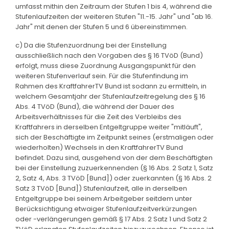
umfasst mithin den Zeitraum der Stufen 1 bis 4, während die
Stufenlaufzeiten der weiteren Stufen "11.-15. Jahr" und "ab 16.
Jahr" mit denen der Stufen 5 und 6 übereinstimmen.
c) Da die Stufenzuordnung bei der Einstellung
ausschließlich nach den Vorgaben des § 16 TVöD (Bund)
erfolgt, muss diese Zuordnung Ausgangspunkt für den
weiteren Stufenverlauf sein. Für die Stufenfindung im
Rahmen des KraftfahrerTV Bund ist sodann zu ermitteln, in
welchem Gesamtjahr der Stufenlaufzeitregelung des § 16
Abs. 4 TVöD (Bund), die während der Dauer des
Arbeitsverhältnisses für die Zeit des Verbleibs des
Kraftfahrers in derselben Entgeltgruppe weiter "mitläuft",
sich der Beschäftigte im Zeitpunkt seines (erstmaligen oder
wiederholten) Wechsels in den KraftfahrerTV Bund
befindet. Dazu sind, ausgehend von der dem Beschäftigten
bei der Einstellung zuzuerkennenden (§ 16 Abs. 2 Satz 1, Satz
2, Satz 4, Abs. 3 TVöD [Bund]) oder zuerkannten (§ 16 Abs. 2
Satz 3 TVöD [Bund]) Stufenlaufzeit, alle in derselben
Entgeltgruppe bei seinem Arbeitgeber seitdem unter
Berücksichtigung etwaiger Stufenlaufzeitverkürzungen
oder -verlängerungen gemäß § 17 Abs. 2 Satz 1 und Satz 2