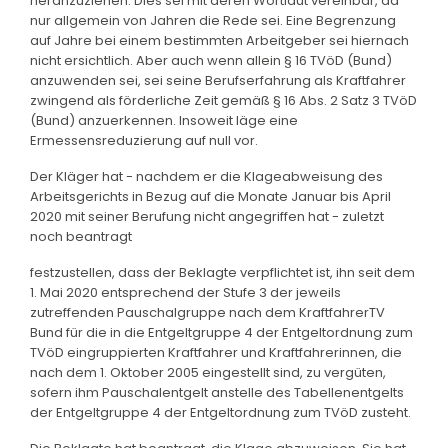
heranzuziehen. Dies sei mit deren Wortlaut vereinbar, da
nur allgemein von Jahren die Rede sei. Eine Begrenzung
auf Jahre bei einem bestimmten Arbeitgeber sei hiernach
nicht ersichtlich. Aber auch wenn allein § 16 TVöD (Bund)
anzuwenden sei, sei seine Berufserfahrung als Kraftfahrer
zwingend als förderliche Zeit gemäß § 16 Abs. 2 Satz 3 TVöD
(Bund) anzuerkennen. Insoweit läge eine
Ermessensreduzierung auf null vor.
Der Kläger hat - nachdem er die Klageabweisung des
Arbeitsgerichts in Bezug auf die Monate Januar bis April
2020 mit seiner Berufung nicht angegriffen hat - zuletzt
noch beantragt
festzustellen, dass der Beklagte verpflichtet ist, ihn seit dem
1. Mai 2020 entsprechend der Stufe 3 der jeweils
zutreffenden Pauschalgruppe nach dem KraftfahrerTV
Bund für die in die Entgeltgruppe 4 der Entgeltordnung zum
TVöD eingruppierten Kraftfahrer und Kraftfahrerinnen, die
nach dem 1. Oktober 2005 eingestellt sind, zu vergüten,
sofern ihm Pauschalentgelt anstelle des Tabellenentgelts
der Entgeltgruppe 4 der Entgeltordnung zum TVöD zusteht.