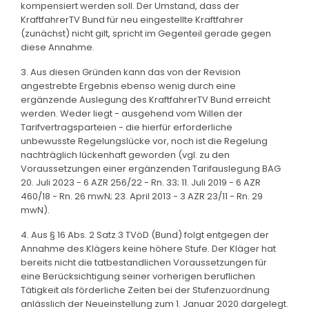
kompensiert werden soll. Der Umstand, dass der
KraftfahrerTV Bund für neu eingestellte Kraftfahrer
(zunächst) nicht gilt, spricht im Gegenteil gerade gegen
diese Annahme.
3. Aus diesen Gründen kann das von der Revision
angestrebte Ergebnis ebenso wenig durch eine
ergänzende Auslegung des KraftfahrerTV Bund erreicht
werden. Weder liegt - ausgehend vom Willen der
Tarifvertragsparteien - die hierfür erforderliche
unbewusste Regelungslücke vor, noch ist die Regelung
nachträglich lückenhaft geworden (vgl. zu den
Voraussetzungen einer ergänzenden Tarifauslegung BAG
20. Juli 2023 - 6 AZR 256/22 - Rn. 33; 11. Juli 2019 - 6 AZR
460/18 - Rn. 26 mwN; 23. April 2013 - 3 AZR 23/11 - Rn. 29
mwN).
4. Aus § 16 Abs. 2 Satz 3 TVöD (Bund) folgt entgegen der
Annahme des Klägers keine höhere Stufe. Der Kläger hat
bereits nicht die tatbestandlichen Voraussetzungen für
eine Berücksichtigung seiner vorherigen beruflichen
Tätigkeit als förderliche Zeiten bei der Stufenzuordnung
anlässlich der Neueinstellung zum 1. Januar 2020 dargelegt.