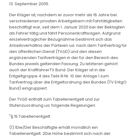
13. September 2005.
Der Kläger ist, nachdem er zuvor mehr als 16 Jahre bei
verschiedenen privaten Arbeitgebern mit Fahrtätigkeiten
beschäftigt war, seit dem 1. Januar 2020 bei der Beklagten
als Fahrer tätig und fährt Personenkraftwagen. Aufgrund
einzelvertraglicher Bezugnahme bestimmt sich das
Arbeitsverhältnis der Parteien ua. nach dem Tarifvertrag für
den öffentlichen Dienst (TVöD) und den diesen
ergänzenden Tarifverträgen in der für den Bereich des
Bundes jeweils geltenden Fassung. Zu letzteren gehört
auch der KraftfahrerTV Bund. Der Kläger ist in die
Entgeltgruppe 4 des Teils III Nr. 10 der Anlage 1 zum
Tarifvertrag über die Entgeltordnung des Bundes (TV EntgO
Bund) eingruppiert.
Der TVöD enthält zum Tabellenentgelt und zur
Stufenzuordnung ua. folgende Regelungen:
"§ 15 Tabellenentgelt
(1) 1Die/Der Beschäftigte erhält monatlich ein
Tabellenentgelt. 2Die Höhe bestimmt sich nach der