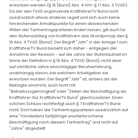
erworben werden (§ 16 [Bund] Abs. 4 iVm. § 17 Abs. 3 TVöD).
Da der den TVöD ergänzende KraftfahrerTV Bund nicht
ausdrücklich etwas anderes regelt und sich auch keine
hinreichenden Anhaltspunkte für einen abweichenden
Willen der Tarifvertragsparteien finden lassen, gilt auch für
den Stufenaufstieg von Kraftfahrern das Grundprinzip des §
16 Abs. 4 TVöD (Bund). Der Begriff "Jahr" in der Anlage 1 zum
KraftfahrerTV Bund bezieht sich daher - entgegen der
Annahme der Revision - auf die Jahre der Stufenlaufzeit im
Sinne der Definition in § 16 Abs. 4 TVöD (Bund), nicht aber
auf sämtliche Jahre einschlägiger Berufserfahrung,
unabhängig davon, bei welchem Arbeitgeber sie
erworben wurden. Der Begriff "Jahr" ist, anders als die
Beklagte annimmt, auch nicht mit
"Betriebszugehörigkeit"oder "Zeiten der Beschäftigung als
Kraftfahrer iSd. KraftfahrerTV Bund" gleichzusetzen. Einen
solchen Schluss rechtfertigt auch § 7 KraftfahrerTV Bund
nicht. Dort haben die Tarifvertragsparteien ausdrücklich auf
eine "mindestens fünfjährige ununterbrochene
Beschäftigung nach diesem Tarifvertrag" und nicht auf
"Jahre" abgestellt.