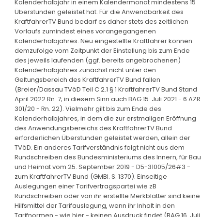
Kalenderhalbjahr in einem Kalendermonat mindestens 15
Überstunden geleistet hat. Für die Anwendbarkeit des
KraftfahrerTV Bund bedarf es daher stets des zeitlichen
Vorlaufs zumindest eines vorangegangenen
Kalenderhalbjahres. Neu eingestellte Kraftfahrer können
demzufolge vom Zeitpunkt der Einstellung bis zum Ende
des jeweils laufenden (ggf. bereits angebrochenen)
Kalenderhalbjahres zunächst nicht unter den
Geltungsbereich des KraftfahrerTV Bund fallen
(Breier/Dassau TVöD Teil C 2.1 § 1 KraftfahrerTV Bund Stand
April 2022 Rn. 7; in diesem Sinn auch BAG 15. Juli 2021 - 6 AZR
301/20 - Rn. 22). Vielmehr gilt bis zum Ende des
Kalenderhalbjahres, in dem die zur erstmaligen Eröffnung
des Anwendungsbereichs des KraftfahrerTV Bund
erforderlichen Überstunden geleistet werden, allein der
TVöD. Ein anderes Tarifverständnis folgt nicht aus dem
Rundschreiben des Bundesministeriums des Innern, für Bau
und Heimat vom 25. September 2019 - D5-31005/26#3 -
zum KraftfahrerTV Bund (GMBl. S. 1370). Einseitige
Auslegungen einer Tarifvertragspartei wie zB
Rundschreiben oder von ihr erstellte Merkblätter sind keine
Hilfsmittel der Tarifauslegung, wenn ihr Inhalt in den
Tarifnormen - wie hier - keinen Ausdruck findet (BAG 16. Juli