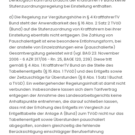
Denklogisch kann und braucht der KraftfahrerTV Bund keine
Stufenzuordnungsregelung bei Einstellung enthalten.
d) Die Regelung zur Vergütungshöhe in § 4 KraftfahrerTV
Bund steht der Anwendbarkeit des § 16 Abs. 2 Satz 2 TVöD
(Bund) auf die Stufenzuordnung von Kraftfahrern bei ihrer
Einstellung ebenfalls nicht entgegen. Die Zahlung von
Pauschalentgelt ist eine besondere Entlohnungsform, bei
der anstelle von Einzelzahlungen eine (pauschalierte)
Gesamtvergütung geleistet wird (vgl. BAG 23. November
2006 - 6 AZR 317/06 - Rn. 25, BAGE 120, 239). Diese tritt
gemäß § 4 Abs. 1 KraftfahrerTV Bund an die Stelle des
Tabellenentgelts (§ 15 Abs. 1 TVöD) und des Entgelts sowie
der Zeitzuschläge für Überstunden (§ 8 Abs. 1 Satz 1 Buchst.
a TVöD). Ein weitergehender Regelungsinhalt ist damit nicht
verbunden. Insbesondere lassen sich dem Tarifvertrag
entgegen der Annahme des Landesarbeitsgerichts keine
Anhaltspunkte entnehmen, die darauf schließen lassen,
dass mit der Erhöhung des Entgelts im Vergleich zur
Entgelttabelle der Anlage A (Bund) zum TVöD nicht nur das
Tabellenentgelt sowie Überstunden pauschaliert
abgegolten, sondern gleichzeitig die fehlende
Berücksichtigung einschlägiger Berufserfahrung