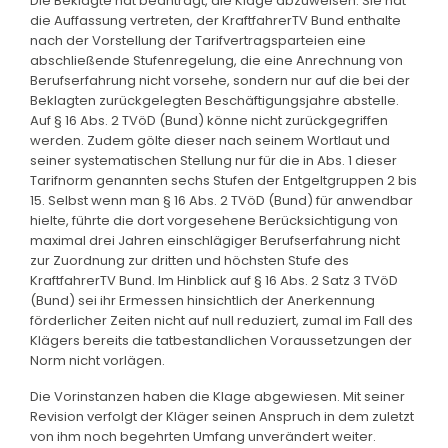
Die Beklagte hat beantragt, die Klage abzuweisen. Sie hat
die Auffassung vertreten, der KraftfahrerTV Bund enthalte
nach der Vorstellung der Tarifvertragsparteien eine
abschließende Stufenregelung, die eine Anrechnung von
Berufserfahrung nicht vorsehe, sondern nur auf die bei der
Beklagten zurückgelegten Beschäftigungsjahre abstelle.
Auf § 16 Abs. 2 TVöD (Bund) könne nicht zurückgegriffen
werden. Zudem gölte dieser nach seinem Wortlaut und
seiner systematischen Stellung nur für die in Abs. 1 dieser
Tarifnorm genannten sechs Stufen der Entgeltgruppen 2 bis
15. Selbst wenn man § 16 Abs. 2 TVöD (Bund) für anwendbar
hielte, führte die dort vorgesehene Berücksichtigung von
maximal drei Jahren einschlägiger Berufserfahrung nicht
zur Zuordnung zur dritten und höchsten Stufe des
KraftfahrerTV Bund. Im Hinblick auf § 16 Abs. 2 Satz 3 TVöD
(Bund) sei ihr Ermessen hinsichtlich der Anerkennung
förderlicher Zeiten nicht auf null reduziert, zumal im Fall des
Klägers bereits die tatbestandlichen Voraussetzungen der
Norm nicht vorlägen.
Die Vorinstanzen haben die Klage abgewiesen. Mit seiner
Revision verfolgt der Kläger seinen Anspruch in dem zuletzt
von ihm noch begehrten Umfang unverändert weiter.