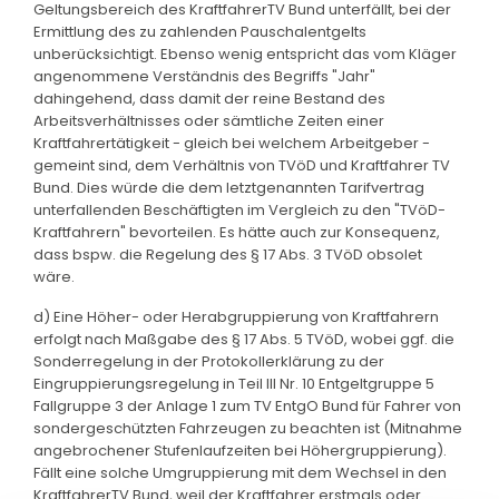
Geltungsbereich des KraftfahrerTV Bund unterfällt, bei der
Ermittlung des zu zahlenden Pauschalentgelts
unberücksichtigt. Ebenso wenig entspricht das vom Kläger
angenommene Verständnis des Begriffs "Jahr"
dahingehend, dass damit der reine Bestand des
Arbeitsverhältnisses oder sämtliche Zeiten einer
Kraftfahrertätigkeit - gleich bei welchem Arbeitgeber -
gemeint sind, dem Verhältnis von TVöD und Kraftfahrer TV
Bund. Dies würde die dem letztgenannten Tarifvertrag
unterfallenden Beschäftigten im Vergleich zu den "TVöD-
Kraftfahrern" bevorteilen. Es hätte auch zur Konsequenz,
dass bspw. die Regelung des § 17 Abs. 3 TVöD obsolet
wäre.
d) Eine Höher- oder Herabgruppierung von Kraftfahrern
erfolgt nach Maßgabe des § 17 Abs. 5 TVöD, wobei ggf. die
Sonderregelung in der Protokollerklärung zu der
Eingruppierungsregelung in Teil III Nr. 10 Entgeltgruppe 5
Fallgruppe 3 der Anlage 1 zum TV EntgO Bund für Fahrer von
sondergeschützten Fahrzeugen zu beachten ist (Mitnahme
angebrochener Stufenlaufzeiten bei Höhergruppierung).
Fällt eine solche Umgruppierung mit dem Wechsel in den
KraftfahrerTV Bund, weil der Kraftfahrer erstmals oder