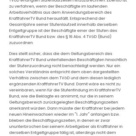
TVöD erlangten Stufenlaufzeiten hinzuzurechnen. Ebenso ist
zu verfahren, wenn der Beschäftigte im laufenden
Arbeitsverhältnis aus dem Anwendungsbereich des
KraftfahrerTV Bund herausfällt. Entsprechend der
Gesamtjahre seiner Stufenlaufzeit innerhalb derselben
Entgeltgruppe ist der Beschäftigte einer der Stufen des
KraftfahrerTV Bund bzw. des § 16 Abs. 4 TVöD (Bund)
zuzuordnen.
Dies stellt sicher, dass die dem Geltungsbereich des
KraftfahrerTV Bund unterfallenden Beschäftigten hinsichtlich
der Stufenzuordnung nicht benachteiligt werden. Nur ein
solches Verständnis entspricht dem oben dargestellten
Verhältnis zwischen dem TVöD und dem diesen lediglich
ergänzenden KraftfahrerTV Bund. Damit wäre es nicht zu
vereinbaren, wenn für die Stufenfindung im KraftfahrerTV
Bund, wie die Beklagte es annimmt, nur die in seinem
Geltungsbereich zurückgelegten Beschäftigungszeiten
anerkannt würden. Dann müsste der Kraftfahrer bei jedem
neuen Hineinwachsen wieder im "1. Jahr" anfangen bzw.
blieben die Beschäftigungszeiten, in denen er zwar
ununterbrochen bei seinem Arbeitgeber als Kraftfahrer in
derselben Entgeltgruppe tätig ist, allerdings nicht dem