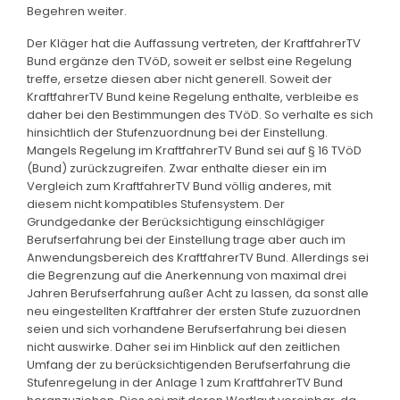
Begehren weiter.
Der Kläger hat die Auffassung vertreten, der KraftfahrerTV
Bund ergänze den TVöD, soweit er selbst eine Regelung
treffe, ersetze diesen aber nicht generell. Soweit der
KraftfahrerTV Bund keine Regelung enthalte, verbleibe es
daher bei den Bestimmungen des TVöD. So verhalte es sich
hinsichtlich der Stufenzuordnung bei der Einstellung.
Mangels Regelung im KraftfahrerTV Bund sei auf § 16 TVöD
(Bund) zurückzugreifen. Zwar enthalte dieser ein im
Vergleich zum KraftfahrerTV Bund völlig anderes, mit
diesem nicht kompatibles Stufensystem. Der
Grundgedanke der Berücksichtigung einschlägiger
Berufserfahrung bei der Einstellung trage aber auch im
Anwendungsbereich des KraftfahrerTV Bund. Allerdings sei
die Begrenzung auf die Anerkennung von maximal drei
Jahren Berufserfahrung außer Acht zu lassen, da sonst alle
neu eingestellten Kraftfahrer der ersten Stufe zuzuordnen
seien und sich vorhandene Berufserfahrung bei diesen
nicht auswirke. Daher sei im Hinblick auf den zeitlichen
Umfang der zu berücksichtigenden Berufserfahrung die
Stufenregelung in der Anlage 1 zum KraftfahrerTV Bund