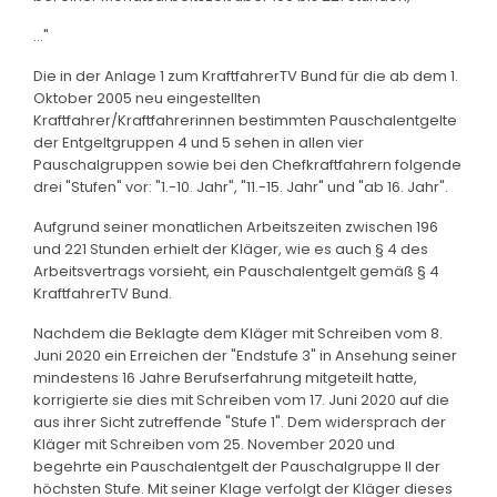
..."
Die in der Anlage 1 zum KraftfahrerTV Bund für die ab dem 1.
Oktober 2005 neu eingestellten
Kraftfahrer/Kraftfahrerinnen bestimmten Pauschalentgelte
der Entgeltgruppen 4 und 5 sehen in allen vier
Pauschalgruppen sowie bei den Chefkraftfahrern folgende
drei "Stufen" vor: "1.-10. Jahr", "11.-15. Jahr" und "ab 16. Jahr".
Aufgrund seiner monatlichen Arbeitszeiten zwischen 196
und 221 Stunden erhielt der Kläger, wie es auch § 4 des
Arbeitsvertrags vorsieht, ein Pauschalentgelt gemäß § 4
KraftfahrerTV Bund.
Nachdem die Beklagte dem Kläger mit Schreiben vom 8.
Juni 2020 ein Erreichen der "Endstufe 3" in Ansehung seiner
mindestens 16 Jahre Berufserfahrung mitgeteilt hatte,
korrigierte sie dies mit Schreiben vom 17. Juni 2020 auf die
aus ihrer Sicht zutreffende "Stufe 1". Dem widersprach der
Kläger mit Schreiben vom 25. November 2020 und
begehrte ein Pauschalentgelt der Pauschalgruppe II der
höchsten Stufe. Mit seiner Klage verfolgt der Kläger dieses