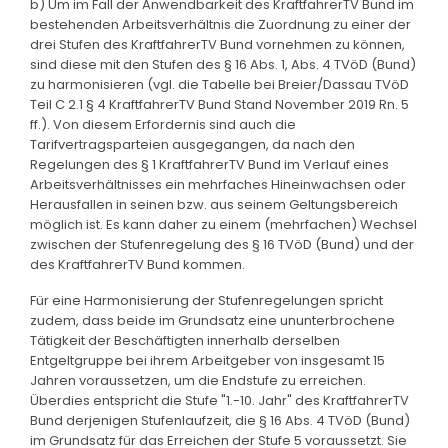
b) Um im Fall der Anwendbarkeit des KraftfahrerTV Bund im
bestehenden Arbeitsverhältnis die Zuordnung zu einer der
drei Stufen des KraftfahrerTV Bund vornehmen zu können,
sind diese mit den Stufen des § 16 Abs. 1, Abs. 4 TVöD (Bund)
zu harmonisieren (vgl. die Tabelle bei Breier/Dassau TVöD
Teil C 2.1 § 4 KraftfahrerTV Bund Stand November 2019 Rn. 5
ff.). Von diesem Erfordernis sind auch die
Tarifvertragsparteien ausgegangen, da nach den
Regelungen des § 1 KraftfahrerTV Bund im Verlauf eines
Arbeitsverhältnisses ein mehrfaches Hineinwachsen oder
Herausfallen in seinen bzw. aus seinem Geltungsbereich
möglich ist. Es kann daher zu einem (mehrfachen) Wechsel
zwischen der Stufenregelung des § 16 TVöD (Bund) und der
des KraftfahrerTV Bund kommen.
Für eine Harmonisierung der Stufenregelungen spricht
zudem, dass beide im Grundsatz eine ununterbrochene
Tätigkeit der Beschäftigten innerhalb derselben
Entgeltgruppe bei ihrem Arbeitgeber von insgesamt 15
Jahren voraussetzen, um die Endstufe zu erreichen.
Überdies entspricht die Stufe "1.-10. Jahr" des KraftfahrerTV
Bund derjenigen Stufenlaufzeit, die § 16 Abs. 4 TVöD (Bund)
im Grundsatz für das Erreichen der Stufe 5 voraussetzt. Sie