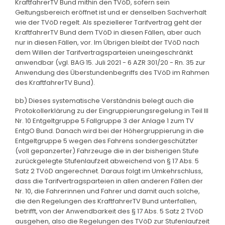
KraftfahrerTV Bund mithin den TVöD, sofern sein
Geltungsbereich eröffnet ist und er denselben Sachverhalt
wie der TVöD regelt. Als speziellerer Tarifvertrag geht der
KraftfahrerTV Bund dem TVöD in diesen Fällen, aber auch
nur in diesen Fällen, vor. Im Übrigen bleibt der TVöD nach
dem Willen der Tarifvertragsparteien uneingeschränkt
anwendbar (vgl. BAG 15. Juli 2021 - 6 AZR 301/20 - Rn. 35 zur
Anwendung des Überstundenbegriffs des TVöD im Rahmen
des KraftfahrerTV Bund).
bb) Dieses systematische Verständnis belegt auch die
Protokollerklärung zu der Eingruppierungsregelung in Teil III
Nr. 10 Entgeltgruppe 5 Fallgruppe 3 der Anlage 1 zum TV
EntgO Bund. Danach wird bei der Höhergruppierung in die
Entgeltgruppe 5 wegen des Fahrens sondergeschützter
(voll gepanzerter) Fahrzeuge die in der bisherigen Stufe
zurückgelegte Stufenlaufzeit abweichend von § 17 Abs. 5
Satz 2 TVöD angerechnet. Daraus folgt im Umkehrschluss,
dass die Tarifvertragsparteien in allen anderen Fällen der
Nr. 10, die Fahrerinnen und Fahrer und damit auch solche,
die den Regelungen des KraftfahrerTV Bund unterfallen,
betrifft, von der Anwendbarkeit des § 17 Abs. 5 Satz 2 TVöD
ausgehen, also die Regelungen des TVöD zur Stufenlaufzeit