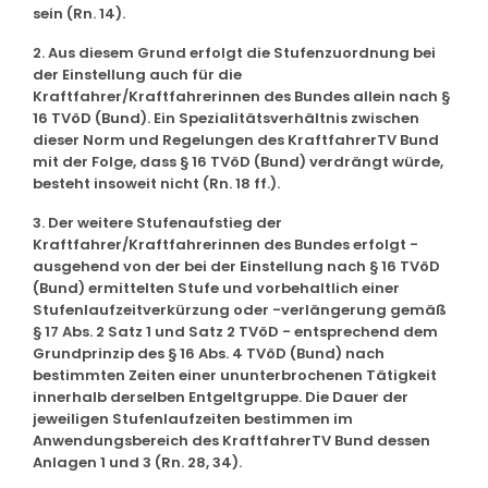
sein (Rn. 14).
2. Aus diesem Grund erfolgt die Stufenzuordnung bei
der Einstellung auch für die
Kraftfahrer/Kraftfahrerinnen des Bundes allein nach §
16 TVöD (Bund). Ein Spezialitätsverhältnis zwischen
dieser Norm und Regelungen des KraftfahrerTV Bund
mit der Folge, dass § 16 TVöD (Bund) verdrängt würde,
besteht insoweit nicht (Rn. 18 ff.).
3. Der weitere Stufenaufstieg der
Kraftfahrer/Kraftfahrerinnen des Bundes erfolgt -
ausgehend von der bei der Einstellung nach § 16 TVöD
(Bund) ermittelten Stufe und vorbehaltlich einer
Stufenlaufzeitverkürzung oder -verlängerung gemäß
§ 17 Abs. 2 Satz 1 und Satz 2 TVöD - entsprechend dem
Grundprinzip des § 16 Abs. 4 TVöD (Bund) nach
bestimmten Zeiten einer ununterbrochenen Tätigkeit
innerhalb derselben Entgeltgruppe. Die Dauer der
jeweiligen Stufenlaufzeiten bestimmen im
Anwendungsbereich des KraftfahrerTV Bund dessen
Anlagen 1 und 3 (Rn. 28, 34).