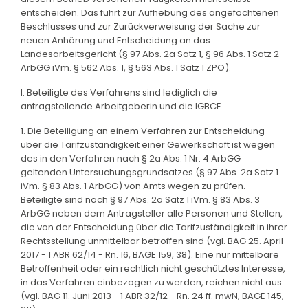
entscheiden. Das führt zur Aufhebung des angefochtenen
Beschlusses und zur Zurückverweisung der Sache zur
neuen Anhörung und Entscheidung an das
Landesarbeitsgericht (§ 97 Abs. 2a Satz 1, § 96 Abs. 1 Satz 2
ArbGG iVm. § 562 Abs. 1, § 563 Abs. 1 Satz 1 ZPO).
I. Beteiligte des Verfahrens sind lediglich die
antragstellende Arbeitgeberin und die IGBCE.
1. Die Beteiligung an einem Verfahren zur Entscheidung
über die Tarifzuständigkeit einer Gewerkschaft ist wegen
des in den Verfahren nach § 2a Abs. 1 Nr. 4 ArbGG
geltenden Untersuchungsgrundsatzes (§ 97 Abs. 2a Satz 1
iVm. § 83 Abs. 1 ArbGG) von Amts wegen zu prüfen.
Beteiligte sind nach § 97 Abs. 2a Satz 1 iVm. § 83 Abs. 3
ArbGG neben dem Antragsteller alle Personen und Stellen,
die von der Entscheidung über die Tarifzuständigkeit in ihrer
Rechtsstellung unmittelbar betroffen sind (vgl. BAG 25. April
2017 - 1 ABR 62/14 - Rn. 16, BAGE 159, 38). Eine nur mittelbare
Betroffenheit oder ein rechtlich nicht geschütztes Interesse,
in das Verfahren einbezogen zu werden, reichen nicht aus
(vgl. BAG 11. Juni 2013 - 1 ABR 32/12 - Rn. 24 ff. mwN, BAGE 145,