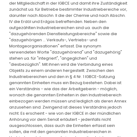
der Mitgliedschaft in der IGBCE und damit ihre Zuständigkeit
zunächst ua. für Betriebe bestimmter Industriebereiche vor,
darunter nach Abschn. II die der Chemie und nach Abschn.
IV die Erdöl und Erdgas betreffenden. Neben den
aufgezählten Industriebereichen sind ua. auch die
"dazugehörenden Dienstleistungsbereiche" sowie die
"dazugehörigen ... Verkaufs-, Vertriebs- und
Montageorganisationen" erfasst. Die synonym
verwendeten Worte "dazugehörend" und "dazugehörig"
stehen ua. für "integriert", "angeglichen" und
"diesbezüglich". Mit ihnen wird die Verbindung eines
Objekts zu einem anderen hergestellt. Zwischen den
Industriebereichen und den in § 4 Nr. 1 IGBCE-Satzung
genannten Einheiten muss ein Bezug bestehen. Dabei ist
ein Verständnis - wie das der Arbeitgeberin - möglich,
wonach die genannten Einheiten in den Industriebereich
einbezogen werden müssen und lediglich als deren Annex
anzusehen sind. Zwingend ist dieses Verständnis jedoch
nicht. Es erscheint - wie von der IGBCE in der mündlichen
Anhörung vor dem Senat erläutert - jedenfalls nicht
ausgeschlossen, dass auch die Einheiten erfasst sein
sollen, die mit den genannten Industriebereichen in