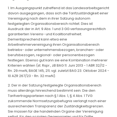
1. Im Ausgangspunkt zutreffend ist das Landesarbeitsgericht
davon ausgegangen, dass sich die Tarifzuständigkeit einer
Vereinigung nach dem in ihrer Satzung autonom
festgelegten Organisationsbereich richtet. Dies ist
Ausdruck der in Art. 9 Abs. 1 und 3 GG verfassungsrechtlich
garantierten Vereins- und Koalitionsfreiheit.
Dementsprechend kann etwa eine
Arbeitnehmervereinigung ihren Organisationsbereich
betriebs- oder unternehmensbezogen, branchen- oder
berufsbezogen, regional- oder personenbezogen
festlegen. Ebenso gut kann sie eine Kombination mehrerer
Kriterien wählen (st. Rspr., zB BAG 11. Juni 2013 - 1 ABR 32/12 -
Rn. 29 mwN, BAGE 145, 211; vgl. zuletzt BAG 23. Oktober 2024 -
10 AZR 267/23 - Rn. 32 mwN).
2. Der in der Satzung festgelegte Organisationsbereich
muss allerdings hinreichend bestimmt sein. Die den
Tarifvertragsparteien nach § 1 Abs. 1, § 4 Abs. 1 TVG
zukommende Normsetzungsbefugnis verlangt nach einer
ausreichenden Transparenz der Zuständigkeitsgrenzen.
Sie müssen für die handelnden Organe der Vereinigung
selbst, für den sozialen Gegenspieler und für Dritte