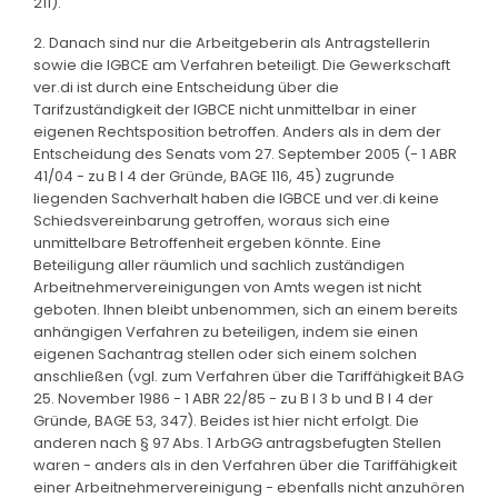
211).
2. Danach sind nur die Arbeitgeberin als Antragstellerin
sowie die IGBCE am Verfahren beteiligt. Die Gewerkschaft
ver.di ist durch eine Entscheidung über die
Tarifzuständigkeit der IGBCE nicht unmittelbar in einer
eigenen Rechtsposition betroffen. Anders als in dem der
Entscheidung des Senats vom 27. September 2005 (- 1 ABR
41/04 - zu B I 4 der Gründe, BAGE 116, 45) zugrunde
liegenden Sachverhalt haben die IGBCE und ver.di keine
Schiedsvereinbarung getroffen, woraus sich eine
unmittelbare Betroffenheit ergeben könnte. Eine
Beteiligung aller räumlich und sachlich zuständigen
Arbeitnehmervereinigungen von Amts wegen ist nicht
geboten. Ihnen bleibt unbenommen, sich an einem bereits
anhängigen Verfahren zu beteiligen, indem sie einen
eigenen Sachantrag stellen oder sich einem solchen
anschließen (vgl. zum Verfahren über die Tariffähigkeit BAG
25. November 1986 - 1 ABR 22/85 - zu B I 3 b und B I 4 der
Gründe, BAGE 53, 347). Beides ist hier nicht erfolgt. Die
anderen nach § 97 Abs. 1 ArbGG antragsbefugten Stellen
waren - anders als in den Verfahren über die Tariffähigkeit
einer Arbeitnehmervereinigung - ebenfalls nicht anzuhören