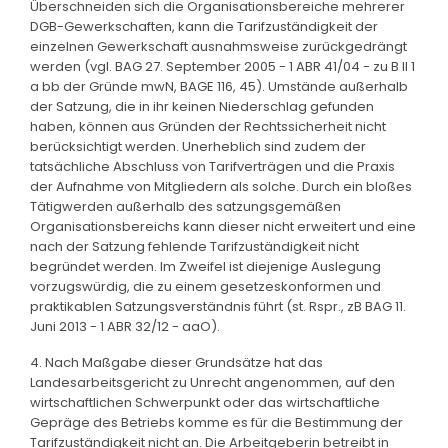
Überschneiden sich die Organisationsbereiche mehrerer
DGB-Gewerkschaften, kann die Tarifzuständigkeit der
einzelnen Gewerkschaft ausnahmsweise zurückgedrängt
werden (vgl. BAG 27. September 2005 - 1 ABR 41/04 - zu B II 1
a bb der Gründe mwN, BAGE 116, 45). Umstände außerhalb
der Satzung, die in ihr keinen Niederschlag gefunden
haben, können aus Gründen der Rechtssicherheit nicht
berücksichtigt werden. Unerheblich sind zudem der
tatsächliche Abschluss von Tarifverträgen und die Praxis
der Aufnahme von Mitgliedern als solche. Durch ein bloßes
Tätigwerden außerhalb des satzungsgemäßen
Organisationsbereichs kann dieser nicht erweitert und eine
nach der Satzung fehlende Tarifzuständigkeit nicht
begründet werden. Im Zweifel ist diejenige Auslegung
vorzugswürdig, die zu einem gesetzeskonformen und
praktikablen Satzungsverständnis führt (st. Rspr., zB BAG 11.
Juni 2013 - 1 ABR 32/12 - aaO).
4. Nach Maßgabe dieser Grundsätze hat das
Landesarbeitsgericht zu Unrecht angenommen, auf den
wirtschaftlichen Schwerpunkt oder das wirtschaftliche
Gepräge des Betriebs komme es für die Bestimmung der
Tarifzuständigkeit nicht an. Die Arbeitgeberin betreibt in