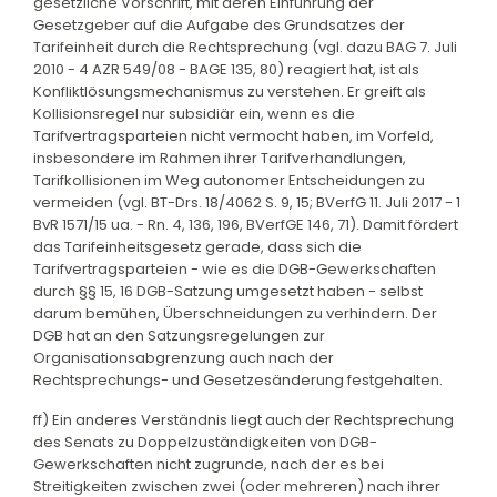
gesetzliche Vorschrift, mit deren Einführung der
Gesetzgeber auf die Aufgabe des Grundsatzes der
Tarifeinheit durch die Rechtsprechung (vgl. dazu BAG 7. Juli
2010 - 4 AZR 549/08 - BAGE 135, 80) reagiert hat, ist als
Konfliktlösungsmechanismus zu verstehen. Er greift als
Kollisionsregel nur subsidiär ein, wenn es die
Tarifvertragsparteien nicht vermocht haben, im Vorfeld,
insbesondere im Rahmen ihrer Tarifverhandlungen,
Tarifkollisionen im Weg autonomer Entscheidungen zu
vermeiden (vgl. BT-Drs. 18/4062 S. 9, 15; BVerfG 11. Juli 2017 - 1
BvR 1571/15 ua. - Rn. 4, 136, 196, BVerfGE 146, 71). Damit fördert
das Tarifeinheitsgesetz gerade, dass sich die
Tarifvertragsparteien - wie es die DGB-Gewerkschaften
durch §§ 15, 16 DGB-Satzung umgesetzt haben - selbst
darum bemühen, Überschneidungen zu verhindern. Der
DGB hat an den Satzungsregelungen zur
Organisationsabgrenzung auch nach der
Rechtsprechungs- und Gesetzesänderung festgehalten.
ff) Ein anderes Verständnis liegt auch der Rechtsprechung
des Senats zu Doppelzuständigkeiten von DGB-
Gewerkschaften nicht zugrunde, nach der es bei
Streitigkeiten zwischen zwei (oder mehreren) nach ihrer