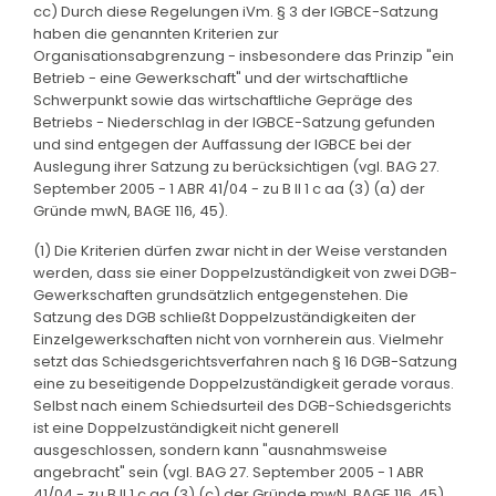
cc) Durch diese Regelungen iVm. § 3 der IGBCE-Satzung
haben die genannten Kriterien zur
Organisationsabgrenzung - insbesondere das Prinzip "ein
Betrieb - eine Gewerkschaft" und der wirtschaftliche
Schwerpunkt sowie das wirtschaftliche Gepräge des
Betriebs - Niederschlag in der IGBCE-Satzung gefunden
und sind entgegen der Auffassung der IGBCE bei der
Auslegung ihrer Satzung zu berücksichtigen (vgl. BAG 27.
September 2005 - 1 ABR 41/04 - zu B II 1 c aa (3) (a) der
Gründe mwN, BAGE 116, 45).
(1) Die Kriterien dürfen zwar nicht in der Weise verstanden
werden, dass sie einer Doppelzuständigkeit von zwei DGB-
Gewerkschaften grundsätzlich entgegenstehen. Die
Satzung des DGB schließt Doppelzuständigkeiten der
Einzelgewerkschaften nicht von vornherein aus. Vielmehr
setzt das Schiedsgerichtsverfahren nach § 16 DGB-Satzung
eine zu beseitigende Doppelzuständigkeit gerade voraus.
Selbst nach einem Schiedsurteil des DGB-Schiedsgerichts
ist eine Doppelzuständigkeit nicht generell
ausgeschlossen, sondern kann "ausnahmsweise
angebracht" sein (vgl. BAG 27. September 2005 - 1 ABR
41/04 - zu B II 1 c aa (3) (c) der Gründe mwN, BAGE 116, 45).