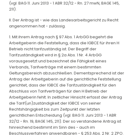
(vgl. BAG 11. Juni 2013 - 1 ABR 32/12 - Rn. 27 mwN, BAGE 145,
211).
II. Der Antrag ist - wie das Landesarbeitsgericht zu Recht
angenommen hat - zulässig.
1. Mit ihrem Antrag nach § 97 Abs. 1 ArbGG begehrt die
Arbeitgeberin die Feststellung, dass die IGBCE für ihren H
Betrieb nicht tarifzuständig ist. Der Begriff der
Tarifzuständigkeit wird in § 2a Abs. 1 Nr. 4 ArbGG
vorausgesetzt und bezeichnet die Fähigkeit eines
Verbands, Tarifverträge mit einem bestimmten
Geltungsbereich abzuschließen. Dementsprechend ist der
Antrag der Arbeitgeberin auf die gerichtliche Feststellung
gerichtet, dass der IGBCE die Tarifzuständigkeit für den
Abschluss von Tarifverträgen für den H Betrieb der
Arbeitgeberin fehlt. In zeitlicher Hinsicht erfasst der Antrag
die Tarif(un)zuständigkeit der IGBCE von seiner
Rechtshängigkeit bis zum Zeitpunkt der letzten
gerichtlichen Entscheidung (vgl. BAG 11. Juni 2013 - 1 ABR
32/12 - Rn. 19, BAGE 145, 211). Der so verstandene Antrag ist
hinreichend bestimmt im Sinn des - auch im
Beschlussverfahren anwendbaren - § 253 Abs. 2 Nr. 2 ZPO.