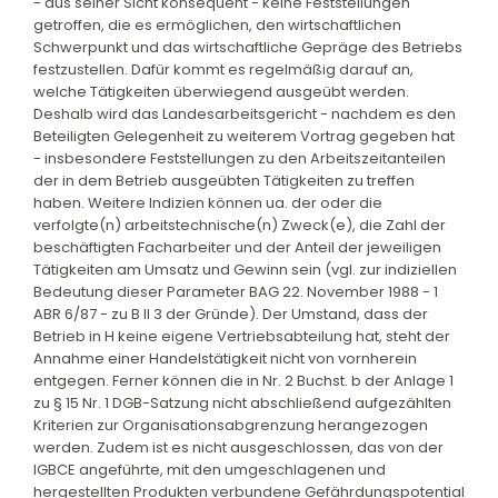
- aus seiner Sicht konsequent - keine Feststellungen
getroffen, die es ermöglichen, den wirtschaftlichen
Schwerpunkt und das wirtschaftliche Gepräge des Betriebs
festzustellen. Dafür kommt es regelmäßig darauf an,
welche Tätigkeiten überwiegend ausgeübt werden.
Deshalb wird das Landesarbeitsgericht - nachdem es den
Beteiligten Gelegenheit zu weiterem Vortrag gegeben hat
- insbesondere Feststellungen zu den Arbeitszeitanteilen
der in dem Betrieb ausgeübten Tätigkeiten zu treffen
haben. Weitere Indizien können ua. der oder die
verfolgte(n) arbeitstechnische(n) Zweck(e), die Zahl der
beschäftigten Facharbeiter und der Anteil der jeweiligen
Tätigkeiten am Umsatz und Gewinn sein (vgl. zur indiziellen
Bedeutung dieser Parameter BAG 22. November 1988 - 1
ABR 6/87 - zu B II 3 der Gründe). Der Umstand, dass der
Betrieb in H keine eigene Vertriebsabteilung hat, steht der
Annahme einer Handelstätigkeit nicht von vornherein
entgegen. Ferner können die in Nr. 2 Buchst. b der Anlage 1
zu § 15 Nr. 1 DGB-Satzung nicht abschließend aufgezählten
Kriterien zur Organisationsabgrenzung herangezogen
werden. Zudem ist es nicht ausgeschlossen, das von der
IGBCE angeführte, mit den umgeschlagenen und
hergestellten Produkten verbundene Gefährdungspotential