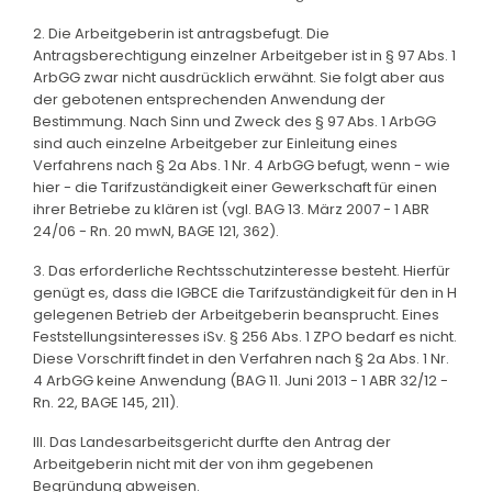
2. Die Arbeitgeberin ist antragsbefugt. Die
Antragsberechtigung einzelner Arbeitgeber ist in § 97 Abs. 1
ArbGG zwar nicht ausdrücklich erwähnt. Sie folgt aber aus
der gebotenen entsprechenden Anwendung der
Bestimmung. Nach Sinn und Zweck des § 97 Abs. 1 ArbGG
sind auch einzelne Arbeitgeber zur Einleitung eines
Verfahrens nach § 2a Abs. 1 Nr. 4 ArbGG befugt, wenn - wie
hier - die Tarifzuständigkeit einer Gewerkschaft für einen
ihrer Betriebe zu klären ist (vgl. BAG 13. März 2007 - 1 ABR
24/06 - Rn. 20 mwN, BAGE 121, 362).
3. Das erforderliche Rechtsschutzinteresse besteht. Hierfür
genügt es, dass die IGBCE die Tarifzuständigkeit für den in H
gelegenen Betrieb der Arbeitgeberin beansprucht. Eines
Feststellungsinteresses iSv. § 256 Abs. 1 ZPO bedarf es nicht.
Diese Vorschrift findet in den Verfahren nach § 2a Abs. 1 Nr.
4 ArbGG keine Anwendung (BAG 11. Juni 2013 - 1 ABR 32/12 -
Rn. 22, BAGE 145, 211).
III. Das Landesarbeitsgericht durfte den Antrag der
Arbeitgeberin nicht mit der von ihm gegebenen
Begründung abweisen.