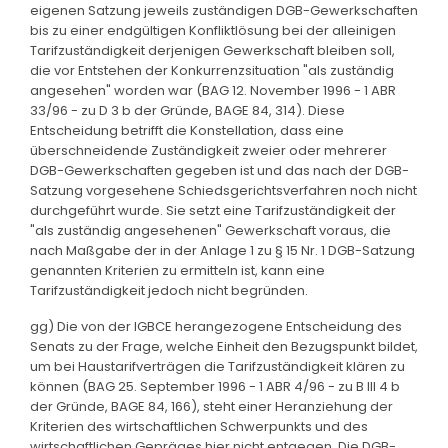
eigenen Satzung jeweils zuständigen DGB-Gewerkschaften
bis zu einer endgültigen Konfliktlösung bei der alleinigen
Tarifzuständigkeit derjenigen Gewerkschaft bleiben soll,
die vor Entstehen der Konkurrenzsituation "als zuständig
angesehen" worden war (BAG 12. November 1996 - 1 ABR
33/96 - zu D 3 b der Gründe, BAGE 84, 314). Diese
Entscheidung betrifft die Konstellation, dass eine
überschneidende Zuständigkeit zweier oder mehrerer
DGB-Gewerkschaften gegeben ist und das nach der DGB-
Satzung vorgesehene Schiedsgerichtsverfahren noch nicht
durchgeführt wurde. Sie setzt eine Tarifzuständigkeit der
"als zuständig angesehenen" Gewerkschaft voraus, die
nach Maßgabe der in der Anlage 1 zu § 15 Nr. 1 DGB-Satzung
genannten Kriterien zu ermitteln ist, kann eine
Tarifzuständigkeit jedoch nicht begründen.
gg) Die von der IGBCE herangezogene Entscheidung des
Senats zu der Frage, welche Einheit den Bezugspunkt bildet,
um bei Haustarifverträgen die Tarifzuständigkeit klären zu
können (BAG 25. September 1996 - 1 ABR 4/96 - zu B III 4 b
der Gründe, BAGE 84, 166), steht einer Heranziehung der
Kriterien des wirtschaftlichen Schwerpunkts und des
wirtschaftlichen Gepräges hier nicht entgegen. Die DGB-