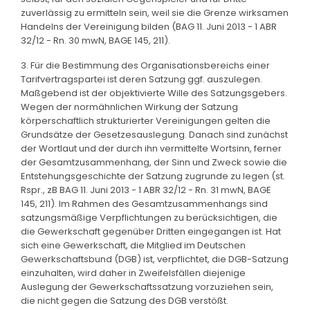
zuverlässig zu ermitteln sein, weil sie die Grenze wirksamen
Handelns der Vereinigung bilden (BAG 11. Juni 2013 - 1 ABR
32/12 - Rn. 30 mwN, BAGE 145, 211).
3. Für die Bestimmung des Organisationsbereichs einer
Tarifvertragspartei ist deren Satzung ggf. auszulegen.
Maßgebend ist der objektivierte Wille des Satzungsgebers.
Wegen der normähnlichen Wirkung der Satzung
körperschaftlich strukturierter Vereinigungen gelten die
Grundsätze der Gesetzesauslegung. Danach sind zunächst
der Wortlaut und der durch ihn vermittelte Wortsinn, ferner
der Gesamtzusammenhang, der Sinn und Zweck sowie die
Entstehungsgeschichte der Satzung zugrunde zu legen (st.
Rspr., zB BAG 11. Juni 2013 - 1 ABR 32/12 - Rn. 31 mwN, BAGE
145, 211). Im Rahmen des Gesamtzusammenhangs sind
satzungsmäßige Verpflichtungen zu berücksichtigen, die
die Gewerkschaft gegenüber Dritten eingegangen ist. Hat
sich eine Gewerkschaft, die Mitglied im Deutschen
Gewerkschaftsbund (DGB) ist, verpflichtet, die DGB-Satzung
einzuhalten, wird daher in Zweifelsfällen diejenige
Auslegung der Gewerkschaftssatzung vorzuziehen sein,
die nicht gegen die Satzung des DGB verstößt.