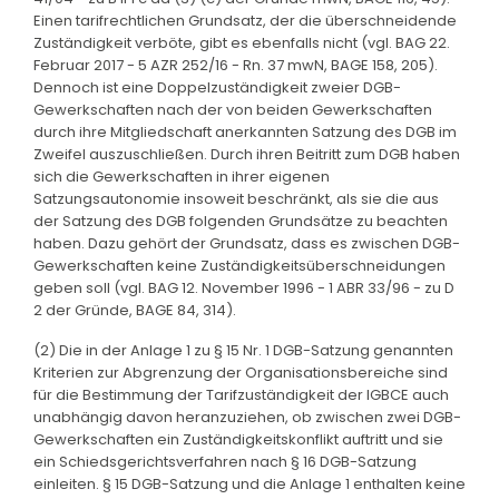
Einen tarifrechtlichen Grundsatz, der die überschneidende
Zuständigkeit verböte, gibt es ebenfalls nicht (vgl. BAG 22.
Februar 2017 - 5 AZR 252/16 - Rn. 37 mwN, BAGE 158, 205).
Dennoch ist eine Doppelzuständigkeit zweier DGB-
Gewerkschaften nach der von beiden Gewerkschaften
durch ihre Mitgliedschaft anerkannten Satzung des DGB im
Zweifel auszuschließen. Durch ihren Beitritt zum DGB haben
sich die Gewerkschaften in ihrer eigenen
Satzungsautonomie insoweit beschränkt, als sie die aus
der Satzung des DGB folgenden Grundsätze zu beachten
haben. Dazu gehört der Grundsatz, dass es zwischen DGB-
Gewerkschaften keine Zuständigkeitsüberschneidungen
geben soll (vgl. BAG 12. November 1996 - 1 ABR 33/96 - zu D
2 der Gründe, BAGE 84, 314).
(2) Die in der Anlage 1 zu § 15 Nr. 1 DGB-Satzung genannten
Kriterien zur Abgrenzung der Organisationsbereiche sind
für die Bestimmung der Tarifzuständigkeit der IGBCE auch
unabhängig davon heranzuziehen, ob zwischen zwei DGB-
Gewerkschaften ein Zuständigkeitskonflikt auftritt und sie
ein Schiedsgerichtsverfahren nach § 16 DGB-Satzung
einleiten. § 15 DGB-Satzung und die Anlage 1 enthalten keine