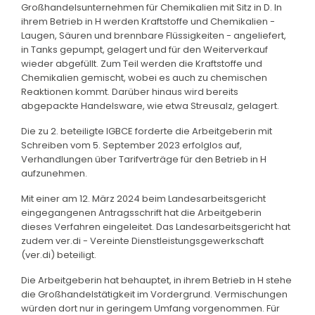
Großhandelsunternehmen für Chemikalien mit Sitz in D. In
ihrem Betrieb in H werden Kraftstoffe und Chemikalien -
Laugen, Säuren und brennbare Flüssigkeiten - angeliefert,
in Tanks gepumpt, gelagert und für den Weiterverkauf
wieder abgefüllt. Zum Teil werden die Kraftstoffe und
Chemikalien gemischt, wobei es auch zu chemischen
Reaktionen kommt. Darüber hinaus wird bereits
abgepackte Handelsware, wie etwa Streusalz, gelagert.
Die zu 2. beteiligte IGBCE forderte die Arbeitgeberin mit
Schreiben vom 5. September 2023 erfolglos auf,
Verhandlungen über Tarifverträge für den Betrieb in H
aufzunehmen.
Mit einer am 12. März 2024 beim Landesarbeitsgericht
eingegangenen Antragsschrift hat die Arbeitgeberin
dieses Verfahren eingeleitet. Das Landesarbeitsgericht hat
zudem ver.di - Vereinte Dienstleistungsgewerkschaft
(ver.di) beteiligt.
Die Arbeitgeberin hat behauptet, in ihrem Betrieb in H stehe
die Großhandelstätigkeit im Vordergrund. Vermischungen
würden dort nur in geringem Umfang vorgenommen. Für