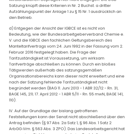
Satzung knüpft diese Kriterien in Nr. 2 Buchst. a dritter
Aufzählungspunkt der Anlage 1 zu § 15 Nr. 1 ausdrücklich an
den Betrieb.
d) Entgegen der Ansicht der IGBCE ist es nicht von
Bedeutung, wie der Bundesarbeitgeberverband Chemie e.
V. und die IGBCE den fachlichen Geltungsbereich des
Manteltarifvertrags vom 24. Juni 1992 in der Fassung vom 2.
Februar 2016 festgelegt haben. Die Frage der
Tarifzuständigkeit ist Voraussetzung, um wirksam
Tarifverträge abschließen zu können. Durch ein bloßes
Tätigwerden außerhalb des satzungsgemäßen
Organisationsbereichs kann dieser nicht erweitert und eine
nach der Satzung fehlende Tarifzuständigkeit nicht
begründet werden (BAG 11. Juni 2013 - 1 ABR 32/12 - Rn. 31,
BAGE 145, 211; 17. April 2012 - 1 ABR 5/11 - Rn. 55 mwN, BAGE 141,
110).
IV. Auf der Grundlage der bislang getroffenen
Feststellungen kann der Senat nicht abschließend über den
Antrag befinden (§ 97 Abs. 2a Satz 1, § 96 Abs. 1 Satz 2
ArbGG iVm. § 563 Abs. 3 ZPO). Das Landesarbeitsgericht hat