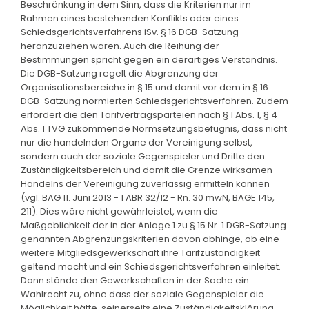
Beschränkung in dem Sinn, dass die Kriterien nur im
Rahmen eines bestehenden Konflikts oder eines
Schiedsgerichtsverfahrens iSv. § 16 DGB-Satzung
heranzuziehen wären. Auch die Reihung der
Bestimmungen spricht gegen ein derartiges Verständnis.
Die DGB-Satzung regelt die Abgrenzung der
Organisationsbereiche in § 15 und damit vor dem in § 16
DGB-Satzung normierten Schiedsgerichtsverfahren. Zudem
erfordert die den Tarifvertragsparteien nach § 1 Abs. 1, § 4
Abs. 1 TVG zukommende Normsetzungsbefugnis, dass nicht
nur die handelnden Organe der Vereinigung selbst,
sondern auch der soziale Gegenspieler und Dritte den
Zuständigkeitsbereich und damit die Grenze wirksamen
Handelns der Vereinigung zuverlässig ermitteln können
(vgl. BAG 11. Juni 2013 - 1 ABR 32/12 - Rn. 30 mwN, BAGE 145,
211). Dies wäre nicht gewährleistet, wenn die
Maßgeblichkeit der in der Anlage 1 zu § 15 Nr. 1 DGB-Satzung
genannten Abgrenzungskriterien davon abhinge, ob eine
weitere Mitgliedsgewerkschaft ihre Tarifzuständigkeit
geltend macht und ein Schiedsgerichtsverfahren einleitet.
Dann stände den Gewerkschaften in der Sache ein
Wahlrecht zu, ohne dass der soziale Gegenspieler die
Möglichkeit hätte, seinerseits eine Zuständigkeitsklärung