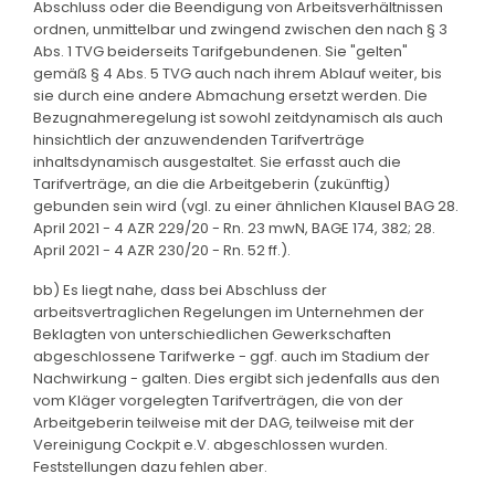
Abschluss oder die Beendigung von Arbeitsverhältnissen
ordnen, unmittelbar und zwingend zwischen den nach § 3
Abs. 1 TVG beiderseits Tarifgebundenen. Sie "gelten"
gemäß § 4 Abs. 5 TVG auch nach ihrem Ablauf weiter, bis
sie durch eine andere Abmachung ersetzt werden. Die
Bezugnahmeregelung ist sowohl zeitdynamisch als auch
hinsichtlich der anzuwendenden Tarifverträge
inhaltsdynamisch ausgestaltet. Sie erfasst auch die
Tarifverträge, an die die Arbeitgeberin (zukünftig)
gebunden sein wird (vgl. zu einer ähnlichen Klausel BAG 28.
April 2021 - 4 AZR 229/20 - Rn. 23 mwN, BAGE 174, 382; 28.
April 2021 - 4 AZR 230/20 - Rn. 52 ff.).
bb) Es liegt nahe, dass bei Abschluss der
arbeitsvertraglichen Regelungen im Unternehmen der
Beklagten von unterschiedlichen Gewerkschaften
abgeschlossene Tarifwerke - ggf. auch im Stadium der
Nachwirkung - galten. Dies ergibt sich jedenfalls aus den
vom Kläger vorgelegten Tarifverträgen, die von der
Arbeitgeberin teilweise mit der DAG, teilweise mit der
Vereinigung Cockpit e.V. abgeschlossen wurden.
Feststellungen dazu fehlen aber.