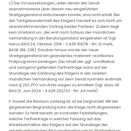
c) Die Voraussetzungen, unter denen der Senat
ausnahmsweise über diesen neu eingeführten
Streitgegenstand entscheiden könnte, sind nicht erfüllt. Bei
der Tarifgebundenheit des Klägers handelt es sich nicht um
übereinstimmenden Vortrag beider Parteien. Zudem liegt
kein Umstand vor, der erst nach Schluss der mündlichen
Verhandlung in der Berufungsinstanz eingetreten ist (vgl.
hierzu BAG 24. Oktober 2019 - 2 AZR 158/18 - Rn. 12 mwN,
BAGE 168, 238). Darüber hinaus würde der neue
Streitgegenstand ein geändertes materiell-rechtliches
Prüfprogramm bedingen. Der Inhalt der ggf. unmittelbar
und zwingend geltenden Tarifverträge wäre auf der
Grundlage der Erklärung des Klägers in der zweiten
mündlichen Verhandlung vor dem Senat nunmehr erstmals
nach § 293 ZPO von Amts wegen zu ermitteln (vgl. dazu zB
BAG 12. Juni 2024 - 4 AZR 202/23 - Rn. 44 mwN).
II. Soweit die Revision zulässig ist, ist sie begründet. Mit der
gegebenen Begründung kann die Klage nicht abgewiesen
werden. Es fehlt bereits an konkreten Feststellungen,
welche Tarifverträge in welcher Fassung auf das
Arbeitsverhältnis des Klägers auf der Grundlage der
arbeitsvertraglichen Bezugnahmeklausel im Streitzeitraum