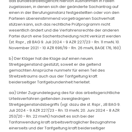
das Bundesarbeitsgericht hiervon Ausnahmen in Fällen
zugelassen, in denen sich der geänderte Sachantrag auf
einen in der Berufungsinstanz festgestellten oder von den
Parteien übereinstimmend vorgetragenen Sachverhalt
stützen kann, sich das rechtliche Prüfprogramm nicht
wesentlich ändert und die Verfahrensrechte der anderen
Partei durch eine Sachentscheidung nicht verkürzt werden
(st. Rspr., zB BAG 9. Juli 2024 - 9 AZR 227/23 - Rn. 11 mwN; 10.
November 2021 - 10 AZR 696/19 - Rn. 26 mwN, BAGE 176, 160).
b) Der Kläger hat die Klage auf einen neuen
Streitgegenstand gestützt, soweit er die geltend
gemachten Ansprüche nunmehr für einen Teil des
Streitzeitraums auch aus der Tarifgeltung kraft
beiderseitiger Tarifgebundenheit herleitet.
aa) Unter Zugrundelegung des für das arbeitsgerichtliche
Urteilsverfahren geltenden zweigliedrigen
Streitgegenstandsbegriffs (vgl. dazu die st. Rspr., zB BAG 9.
Juli 2024 - 9 AZR 227/23 - Rn. 13 mwN; 20. Juni 2024 - 8 AZR
253/20 - Rn. 22 mwN) handelt es sich bei der
Tarifanwendung kraft arbeitsvertraglicher Bezugnahme
einerseits und der Tarifgeltung kraft beiderseitiger