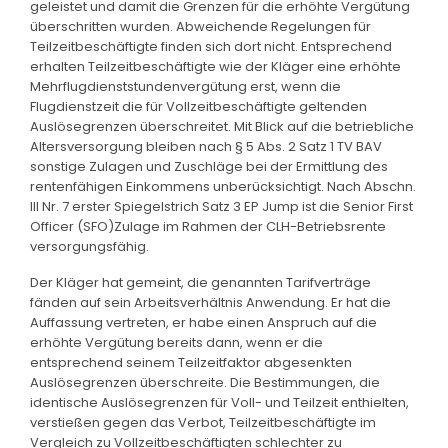
geleistet und damit die Grenzen für die erhöhte Vergütung
überschritten wurden. Abweichende Regelungen für
Teilzeitbeschäftigte finden sich dort nicht. Entsprechend
erhalten Teilzeitbeschäftigte wie der Kläger eine erhöhte
Mehrflugdienststundenvergütung erst, wenn die
Flugdienstzeit die für Vollzeitbeschäftigte geltenden
Auslösegrenzen überschreitet. Mit Blick auf die betriebliche
Altersversorgung bleiben nach § 5 Abs. 2 Satz 1 TV BAV
sonstige Zulagen und Zuschläge bei der Ermittlung des
rentenfähigen Einkommens unberücksichtigt. Nach Abschn.
III Nr. 7 erster Spiegelstrich Satz 3 EP Jump ist die Senior First
Officer (SFO)Zulage im Rahmen der CLH-Betriebsrente
versorgungsfähig.
Der Kläger hat gemeint, die genannten Tarifverträge
fänden auf sein Arbeitsverhältnis Anwendung. Er hat die
Auffassung vertreten, er habe einen Anspruch auf die
erhöhte Vergütung bereits dann, wenn er die
entsprechend seinem Teilzeitfaktor abgesenkten
Auslösegrenzen überschreite. Die Bestimmungen, die
identische Auslösegrenzen für Voll- und Teilzeit enthielten,
verstießen gegen das Verbot, Teilzeitbeschäftigte im
Vergleich zu Vollzeitbeschäftigten schlechter zu