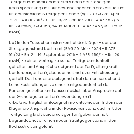
Tarifgebundenheit andererseits nach der ständigen
Rechtsprechung des Bundesarbeitsgerichts prozessual um
unterschiedliche Streitgegenstände (vgl. zB BAG 28. April
2021 - 4 AZR 230/20 - Rn. 19; 25. Januar 2017 - 4 AZR 517/15 -
Rn. 74 mwN, BAGE 158, 54; 18. Mai 2011 - 4 AZR 457/09 - Rn. 15
mwN).
bb) In den Tatsacheninstanzen hat der Kläger - der den
Streitgegenstand bestimmt (BAG 20. März 2024 - 5 AZR
161/23 - Rn. 24; 14. September 2016 - 4 AZR 456/14 - Rn. 20
mwN) - keinen Vortrag zu seiner Tarifgebundenheit
gehalten und Ansprüche aufgrund der Tarifgeltung kraft
beiderseitiger Tarifgebundenheit nicht zur Entscheidung
gestellt. Das Landesarbeitsgericht hat dementsprechend
keine Feststellungen zu einer Tarifgebundenheit der
Parteien getroffen und ausschließlich über Ansprüche auf
der Grundlage einer Tarifanwendung kraft
arbeitsvertraglicher Bezugnahme entschieden. Indem der
Kläger die Ansprüche in der Revisionsinstanz auch mit der
Tarifgeltung kraft beiderseitiger Tarifgebundenheit
begründet, hat er einen neuen Streitgegenstand in den
Rechtsstreit eingeführt.