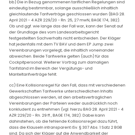
bb) Die in Bezug genommenen tariflichen Regelungen sind
eindeutig bestimmbar, solange ausschließlich inhaltlich
gleichlautende Tarifverträge geschlossen wurden (BAG 28.
April 2021 - 4 AZR 229/20 - Rn. 25, 27 mwN, BAGE 174, 382).
Ob und ggf. wie lange das der Fall war, kann der Senat auf
der Grundlage des vom Landesarbeitsgericht
festgestellten Sachverhalts nicht entscheiden. Der Kläger
hat jedenfalls mit dem TV BAV und dem EP Jump zwei
Vereinbarungen vorgelegt, die inhaltlich voneinander
abweichen. Beide Tarifwerke gelten (auch) für das
Cockpitpersonal. Weiterer Vortrag zum damaligen
Tarifstand im Bereich der Vergütungs- und
Manteltarifverträge fehlt.
cc) Eine Kollisionsregel für den Fall, dass mit verschiedenen
Gewerkschaften Tarifwerke unterschiedlichen Inhalts
abgeschlossen werden, ist den arbeitsvertraglichen
Vereinbarungen der Parteien weder ausdrücklich noch
konkludent zu entnehmen (vgl. hierzu BAG 28. April 2021 - 4
AZR 229/20 - Rn. 29 ff., BAGE 174, 382). Dabei kann
dahinstehen, ob die fehlende Kollisionsregel dazu führt,
dass die Klauseln intransparent iSv. § 307 Abs. 1 Satz 2 BGB
sind. Da sich der Kläger auf die Anwendbarkeit der