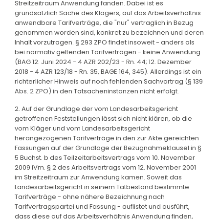
Streitzeitraum Anwendung fanden. Dabei ist es
grundsätzlich Sache des Klägers, auf das Arbeitsverhältnis
anwendbare Tarifverträge, die "nur" vertraglich in Bezug
genommen worden sind, konkret zu bezeichnen und deren
Inhalt vorzutragen. § 293 ZPO findet insoweit - anders als
bei normativ geltenden Tarifverträgen - keine Anwendung
(BAG 12. Juni 2024 - 4 AZR 202/23 - Rn. 44; 12. Dezember
2018 - 4 AZR 123/18 - Rn. 35, BAGE 164, 345). Allerdings ist ein
richterlicher Hinweis auf noch fehlenden Sachvortrag (§ 139
Abs. 2 ZPO) in den Tatsacheninstanzen nicht erfolgt.
2. Auf der Grundlage der vom Landesarbeitsgericht
getroffenen Feststellungen lässt sich nicht klären, ob die
vom Kläger und vom Landesarbeitsgericht
herangezogenen Tarifverträge in den zur Akte gereichten
Fassungen auf der Grundlage der Bezugnahmeklausel in §
5 Buchst. b des Teilzeitarbeitsvertrags vom 10. November
2009 iVm. § 2 des Arbeitsvertrags vom 12. November 2001
im Streitzeitraum zur Anwendung kamen. Soweit das
Landesarbeitsgericht in seinem Tatbestand bestimmte
Tarifverträge - ohne nähere Bezeichnung nach
Tarifvertragspartei und Fassung - auflistet und ausführt,
dass diese auf das Arbeitsverhältnis Anwendung finden,