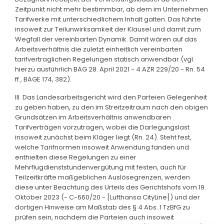
Zeitpunkt nicht mehr bestimmbar, ab dem im Unternehmen
Tarifwerke mit unterschiedlichem Inhalt galten. Das führte
insoweit zur Teilunwirksamkeit der Klausel und damit zum
Wegfall der vereinbarten Dynamik. Damit wären auf das
Arbeitsverhältnis die zuletzt einheitlich vereinbarten
tarifvertraglichen Regelungen statisch anwendbar (vgl.
hierzu ausführlich BAG 28. April 2021 - 4 AZR 229/20 - Rn. 54
ff., BAGE 174, 382).
III. Das Landesarbeitsgericht wird den Parteien Gelegenheit
zu geben haben, zu den im Streitzeitraum nach den obigen
Grundsätzen im Arbeitsverhältnis anwendbaren
Tarifverträgen vorzutragen, wobei die Darlegungslast
insoweit zunächst beim Kläger liegt (Rn. 24). Steht fest,
welche Tarifnormen insoweit Anwendung fanden und
enthielten diese Regelungen zu einer
Mehrflugdienststundenvergütung mit festen, auch für
Teilzeitkräfte maßgeblichen Auslösegrenzen, werden
diese unter Beachtung des Urteils des Gerichtshofs vom 19.
Oktober 2023 (- C-660/20 - [Lufthansa CityLine]) und der
dortigen Hinweise am Maßstab des § 4 Abs. 1 TzBfG zu
prüfen sein, nachdem die Parteien auch insoweit