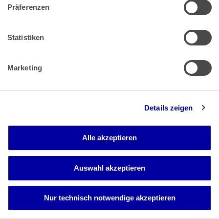
Präferenzen
Impressum
Datenschutz
|
Statistiken
Marketing
Zahlung & Versand
Rücksendungen/Widerrufsbelehrung
Muster Widerrufsformular (PDF)
Remissionsbedingungen für den Handel
Details zeigen
Kündigungsformular
Barrierefreiheit
Alle akzeptieren
Auswahl akzeptieren
Newsletter
Mediadaten
Media-Center
Nur technisch notwendige akzeptieren