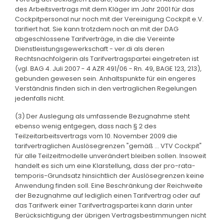
des Arbeitsvertrags mit dem Kläger im Jahr 2001 für das
Cockpitpersonal nur noch mit der Vereinigung Cockpit e.V.
tarifiert hat. Sie kann trotzdem noch an mit der DAG
abgeschlossene Tarifverträge, in die die Vereinte
Dienstleistungsgewerkschaft - ver.di als deren
Rechtsnachfolgerin als Tarifvertragspartei eingetreten ist
(vgl. BAG 4. Juli 2007 - 4 AZR 491/06 - Rn. 49, BAGE 123, 213),
gebunden gewesen sein. Anhaltspunkte für ein engeres
Verständnis finden sich in den vertraglichen Regelungen
jedenfalls nicht.
(3) Der Auslegung als umfassende Bezugnahme steht
ebenso wenig entgegen, dass nach § 2 des
Teilzeitarbeitsvertrags vom 10. November 2009 die
tarifvertraglichen Auslösegrenzen "gemäß ... VTV Cockpit"
für alle Teilzeitmodelle unverändert bleiben sollen. Insoweit
handelt es sich um eine Klarstellung, dass der pro-rata-
temporis-Grundsatz hinsichtlich der Auslösegrenzen keine
Anwendung finden soll. Eine Beschränkung der Reichweite
der Bezugnahme auf lediglich einen Tarifvertrag oder auf
das Tarifwerk einer Tarifvertragspartei kann darin unter
Berücksichtigung der übrigen Vertragsbestimmungen nicht