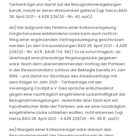
Tarifverträge und damit auf die Bezugnahmeregelungen
beruft, macht er deren Wirksamkeit geltend (vgl. hierzu BAG
28. April 2021 - 4 AZR 229/20 - Rn. 40, aaO).
dd) Die aufgrund des Fehlens einer Kollisionsregelung
möglicherweise entstandene Lücke kann auch nicht im
Weg einer ergänzenden Vertragsauslegung geschlossen
werden (zu den Voraussetzungen BAG 28. April 2021 - 4 AZR
229/20 - Rn. 42 ff., BAGE 174, 382). Es ist schon fraglich, ob
überhaupt eine planwidrige Regelungslücke gegeben
wäre. Nach dem übereinstimmenden Vortrag der Parteien
in der Revisionsinstanz schloss die Beklagte bereits im Jahr
1999 - und damit vor Abschluss des Arbeitsvertrags mit
dem Kläger im Jahr 2001 - Tarifverträge mit der
Vereinigung Cockpit e.V. Dies spräche entscheidend
gegen eine nachträglich eingetretene Lückenhaftigkeit der
Bezugnahmeregelungen. Jedenfalls aber lässt sich ein
hypothetischer Wille der Parteien, wie sie eine nachträglich
eingetretene Lücke schließen wollten, nicht erkennen (vgl.
hierzu BAG 28. April 2021 - 4 AZR 229/20 - Rn. 45 ff., aaO).
ee) Mangels einer Kollisionsregel wäre danach das
Bezugnahmeobjekt der Verweisungsklausel ab dem