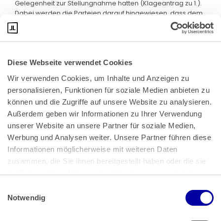
Gelegenheit zur Stellungnahme hatten (Klageantrag zu 1.).
Dabei werden die Parteien darauf hingewiesen, dass dem
Landesarbeitsgericht die Schriftsätze aus dem
Revisionsverfahren und dem
Vorabentscheidungsverfahren nicht vorliegen. Von
weiteren Hinweisen - insbesondere auch zu den
Klageanträgen zu 3. bis 5. - sieht der Senat im Hinblick auf
Diese Webseite verwendet Cookies
die ungeklärte Tariflage ab.
Wir verwenden Cookies, um Inhalte und Anzeigen zu 
personalisieren, Funktionen für soziale Medien anbieten zu 
können und die Zugriffe auf unsere Website zu analysieren. 
Außerdem geben wir Informationen zu Ihrer Verwendung 
unserer Website an unsere Partner für soziale Medien, 
Werbung und Analysen weiter. Unsere Partner führen diese 
Informationen möglicherweise mit weiteren Daten 
zusammen, die Sie ihnen bereitgestellt haben oder die sie 
im Rahmen Ihrer Nutzung der Dienste gesammelt haben.
Einwilligungsauswahl
Bundeskanzlerplatz 2
Impressum
 | 
Datenschutz
Notwendig
53113 Bonn
Pressemitteilungen
AGB
|