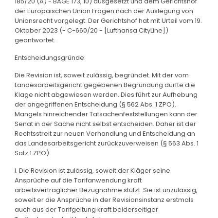
185/20 (A) - BAGE 173, 10) ausgesetzt und dem Gerichtshof
der Europäischen Union Fragen nach der Auslegung von
Unionsrecht vorgelegt. Der Gerichtshof hat mit Urteil vom 19.
Oktober 2023 (- C-660/20 - [Lufthansa CityLine])
geantwortet.
Entscheidungsgründe:
Die Revision ist, soweit zulässig, begründet. Mit der vom
Landesarbeitsgericht gegebenen Begründung durfte die
Klage nicht abgewiesen werden. Dies führt zur Aufhebung
der angegriffenen Entscheidung (§ 562 Abs. 1 ZPO).
Mangels hinreichender Tatsachenfeststellungen kann der
Senat in der Sache nicht selbst entscheiden. Daher ist der
Rechtsstreit zur neuen Verhandlung und Entscheidung an
das Landesarbeitsgericht zurückzuverweisen (§ 563 Abs. 1
Satz 1 ZPO).
I. Die Revision ist zulässig, soweit der Kläger seine
Ansprüche auf die Tarifanwendung kraft
arbeitsvertraglicher Bezugnahme stützt. Sie ist unzulässig,
soweit er die Ansprüche in der Revisionsinstanz erstmals
auch aus der Tarifgeltung kraft beiderseitiger