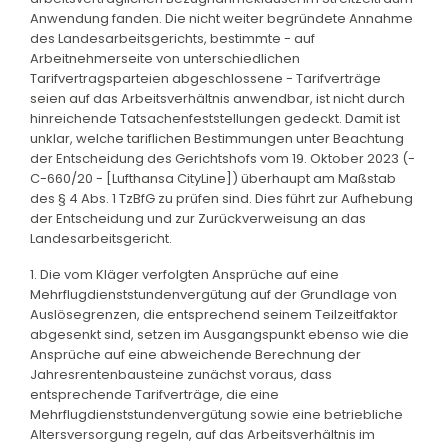
Anwendung fanden. Die nicht weiter begründete Annahme
des Landesarbeitsgerichts, bestimmte - auf
Arbeitnehmerseite von unterschiedlichen
Tarifvertragsparteien abgeschlossene - Tarifverträge
seien auf das Arbeitsverhältnis anwendbar, ist nicht durch
hinreichende Tatsachenfeststellungen gedeckt. Damit ist
unklar, welche tariflichen Bestimmungen unter Beachtung
der Entscheidung des Gerichtshofs vom 19. Oktober 2023 (-
C-660/20 - [Lufthansa CityLine]) überhaupt am Maßstab
des § 4 Abs. 1 TzBfG zu prüfen sind. Dies führt zur Aufhebung
der Entscheidung und zur Zurückverweisung an das
Landesarbeitsgericht.
1. Die vom Kläger verfolgten Ansprüche auf eine
Mehrflugdienststundenvergütung auf der Grundlage von
Auslösegrenzen, die entsprechend seinem Teilzeitfaktor
abgesenkt sind, setzen im Ausgangspunkt ebenso wie die
Ansprüche auf eine abweichende Berechnung der
Jahresrentenbausteine zunächst voraus, dass
entsprechende Tarifverträge, die eine
Mehrflugdienststundenvergütung sowie eine betriebliche
Altersversorgung regeln, auf das Arbeitsverhältnis im