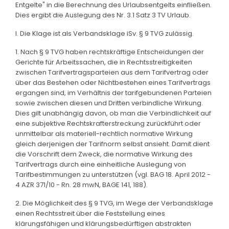
Entgelte" in die Berechnung des Urlaubsentgelts einfließen.
Dies ergibt die Auslegung des Nr. 3.1 Satz 3 TV Urlaub.
I. Die Klage ist als Verbandsklage iSv. § 9 TVG zulässig.
1. Nach § 9 TVG haben rechtskräftige Entscheidungen der
Gerichte für Arbeitssachen, die in Rechtsstreitigkeiten
zwischen Tarifvertragsparteien aus dem Tarifvertrag oder
über das Bestehen oder Nichtbestehen eines Tarifvertrags
ergangen sind, im Verhältnis der tarifgebundenen Parteien
sowie zwischen diesen und Dritten verbindliche Wirkung.
Dies gilt unabhängig davon, ob man die Verbindlichkeit auf
eine subjektive Rechtskrafterstreckung zurückführt oder
unmittelbar als materiell-rechtlich normative Wirkung
gleich derjenigen der Tarifnorm selbst ansieht. Damit dient
die Vorschrift dem Zweck, die normative Wirkung des
Tarifvertrags durch eine einheitliche Auslegung von
Tarifbestimmungen zu unterstützen (vgl. BAG 18. April 2012 -
4 AZR 371/10 - Rn. 28 mwN, BAGE 141, 188).
2. Die Möglichkeit des § 9 TVG, im Wege der Verbandsklage
einen Rechtsstreit über die Feststellung eines
klärungsfähigen und klärungsbedürftigen abstrakten