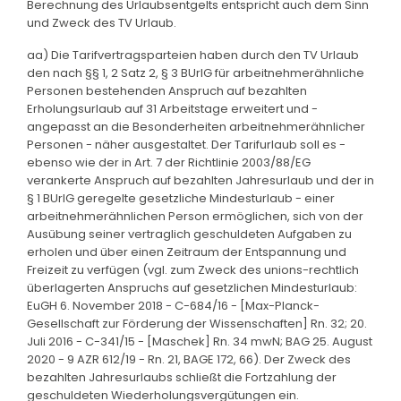
Berechnung des Urlaubsentgelts entspricht auch dem Sinn
und Zweck des TV Urlaub.
aa) Die Tarifvertragsparteien haben durch den TV Urlaub
den nach §§ 1, 2 Satz 2, § 3 BUrlG für arbeitnehmerähnliche
Personen bestehenden Anspruch auf bezahlten
Erholungsurlaub auf 31 Arbeitstage erweitert und -
angepasst an die Besonderheiten arbeitnehmerähnlicher
Personen - näher ausgestaltet. Der Tarifurlaub soll es -
ebenso wie der in Art. 7 der Richtlinie 2003/88/EG
verankerte Anspruch auf bezahlten Jahresurlaub und der in
§ 1 BUrlG geregelte gesetzliche Mindesturlaub - einer
arbeitnehmerähnlichen Person ermöglichen, sich von der
Ausübung seiner vertraglich geschuldeten Aufgaben zu
erholen und über einen Zeitraum der Entspannung und
Freizeit zu verfügen (vgl. zum Zweck des unions-rechtlich
überlagerten Anspruchs auf gesetzlichen Mindesturlaub:
EuGH 6. November 2018 - C-684/16 - [Max-Planck-
Gesellschaft zur Förderung der Wissenschaften] Rn. 32; 20.
Juli 2016 - C-341/15 - [Maschek] Rn. 34 mwN; BAG 25. August
2020 - 9 AZR 612/19 - Rn. 21, BAGE 172, 66). Der Zweck des
bezahlten Jahresurlaubs schließt die Fortzahlung der
geschuldeten Wiederholungsvergütungen ein.