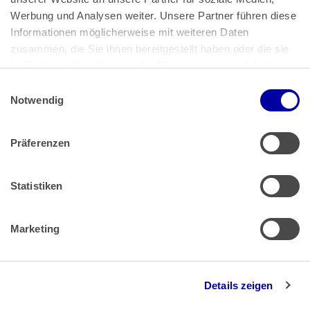
Bundeskanzlerplatz 2
Werbung und Analysen weiter. Unsere Partner führen diese 
53113 Bonn
Informationen möglicherweise mit weiteren Daten 
zusammen, die Sie ihnen bereitgestellt haben oder die sie 
Pressemitteilungen
AGB
|
im Rahmen Ihrer Nutzung der Dienste gesammelt haben.
Impressum
Datenschutz
|
Einwilligungsauswahl
Impressum
 | 
Datenschutz
Notwendig
Präferenzen
Zahlung & Versand
Rücksendungen/Widerrufsbelehrung
Muster Widerrufsformular (PDF)
Statistiken
Remissionsbedingungen für den Handel
Kündigungsformular
Marketing
Barrierefreiheit
Details zeigen
Newsletter