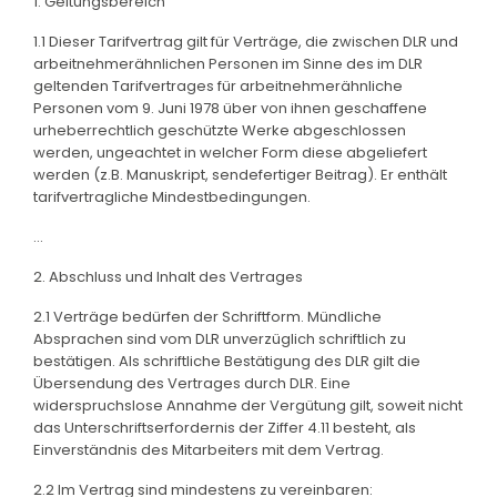
1. Geltungsbereich
1.1 Dieser Tarifvertrag gilt für Verträge, die zwischen DLR und
arbeitnehmerähnlichen Personen im Sinne des im DLR
geltenden Tarifvertrages für arbeitnehmerähnliche
Personen vom 9. Juni 1978 über von ihnen geschaffene
urheberrechtlich geschützte Werke abgeschlossen
werden, ungeachtet in welcher Form diese abgeliefert
werden (z.B. Manuskript, sendefertiger Beitrag). Er enthält
tarifvertragliche Mindestbedingungen.
...
2. Abschluss und Inhalt des Vertrages
2.1 Verträge bedürfen der Schriftform. Mündliche
Absprachen sind vom DLR unverzüglich schriftlich zu
bestätigen. Als schriftliche Bestätigung des DLR gilt die
Übersendung des Vertrages durch DLR. Eine
widerspruchslose Annahme der Vergütung gilt, soweit nicht
das Unterschriftserfordernis der Ziffer 4.11 besteht, als
Einverständnis des Mitarbeiters mit dem Vertrag.
2.2 Im Vertrag sind mindestens zu vereinbaren: