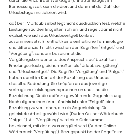
durch die Anzahl der Werktage (ohne Samstage) im
Bemessungszeitraum dividiert und dann mit der Zahl der
Urlaubstage multipliziert wird.
aa) Der TV Urlaub selbst legt nicht ausdrücklich fest, welche
Leistungen zu den Entgelten zählen, und regelt damit nicht
explizit, wie sich das Urlaubsentgelt konkret
zusammensetzt. Er enthält keine einheitliche Terminologie
und differenziert nicht zwischen den Begriffen "Entgelt" und
"Vergütung", sondern bezeichnet die
Vergütungskomponente des Anspruchs auf bezahlten
Erholungsurlaub gleichermaßen als "Urlaubsvergütung"
und "Urlaubsentgelt". Die Begriffe "Vergütung" und "Entgelt"
haben damit im Kontext der Bezahlung des Urlaubs
dieselbe Bedeutung. Sie knüpfen an das jeweilige
vertragliche Leistungsversprechen an und sind die
Bezeichnung für die dafür zu gewährende Gegenleistung.
Nach allgemeinem Verständnis ist unter "Entgelt" eine
Bezahlung zu verstehen, die als Gegenleistung für
geleistete Arbeit gewährt wird (Duden Online-Wörterbuch
"Entgelt"). Als "Vergütung" wird eine Geldsumme
bezeichnet, mit der etwas vergütet wird (Duden Online-
Wörterbuch "Vergütung"). Bezugspunkt beider Begriffe im