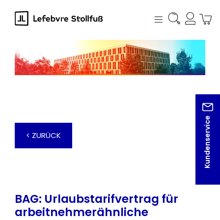
alt springen
Kundenservice
< ZURÜCK
BAG: Urlaubstarifvertrag für
arbeitnehmerähnliche