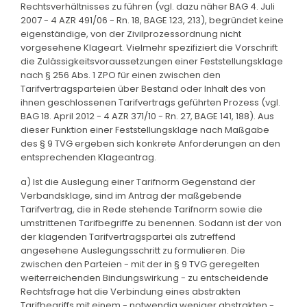
Rechtsverhältnisses zu führen (vgl. dazu näher BAG 4. Juli
2007 - 4 AZR 491/06 - Rn. 18, BAGE 123, 213), begründet keine
eigenständige, von der Zivilprozessordnung nicht
vorgesehene Klageart. Vielmehr spezifiziert die Vorschrift
die Zulässigkeitsvoraussetzungen einer Feststellungsklage
nach § 256 Abs. 1 ZPO für einen zwischen den
Tarifvertragsparteien über Bestand oder Inhalt des von
ihnen geschlossenen Tarifvertrags geführten Prozess (vgl.
BAG 18. April 2012 - 4 AZR 371/10 - Rn. 27, BAGE 141, 188). Aus
dieser Funktion einer Feststellungsklage nach Maßgabe
des § 9 TVG ergeben sich konkrete Anforderungen an den
entsprechenden Klageantrag.
a) Ist die Auslegung einer Tarifnorm Gegenstand der
Verbandsklage, sind im Antrag der maßgebende
Tarifvertrag, die in Rede stehende Tarifnorm sowie die
umstrittenen Tarifbegriffe zu benennen. Sodann ist der von
der klagenden Tarifvertragspartei als zutreffend
angesehene Auslegungsschritt zu formulieren. Die
zwischen den Parteien - mit der in § 9 TVG geregelten
weiterreichenden Bindungswirkung - zu entscheidende
Rechtsfrage hat die Verbindung eines abstrakten
Tarifbegriffs mit einem - notwendig weniger abstrakten -