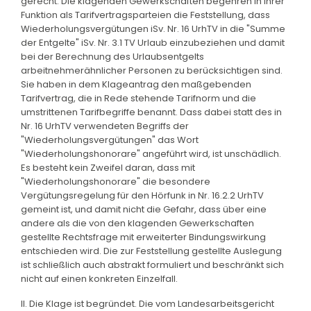
gerecht. Die klagenden Gewerkschaften begehren in ihrer
Funktion als Tarifvertragsparteien die Feststellung, dass
Wiederholungsvergütungen iSv. Nr. 16 UrhTV in die "Summe
der Entgelte" iSv. Nr. 3.1 TV Urlaub einzubeziehen und damit
bei der Berechnung des Urlaubsentgelts
arbeitnehmerähnlicher Personen zu berücksichtigen sind.
Sie haben in dem Klageantrag den maßgebenden
Tarifvertrag, die in Rede stehende Tarifnorm und die
umstrittenen Tarifbegriffe benannt. Dass dabei statt des in
Nr. 16 UrhTV verwendeten Begriffs der
"Wiederholungsvergütungen" das Wort
"Wiederholungshonorare" angeführt wird, ist unschädlich.
Es besteht kein Zweifel daran, dass mit
"Wiederholungshonorare" die besondere
Vergütungsregelung für den Hörfunk in Nr. 16.2.2 UrhTV
gemeint ist, und damit nicht die Gefahr, dass über eine
andere als die von den klagenden Gewerkschaften
gestellte Rechtsfrage mit erweiterter Bindungswirkung
entschieden wird. Die zur Feststellung gestellte Auslegung
ist schließlich auch abstrakt formuliert und beschränkt sich
nicht auf einen konkreten Einzelfall.
II. Die Klage ist begründet. Die vom Landesarbeitsgericht