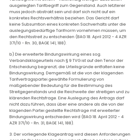
ausgelegten Tarifbegriff zum Gegenstand. Auch letzterer
muss jedoch abstrakt sein und darf sich nicht auf ein
konkretes Rechtsverhältnis beziehen. Das Gericht darf
keine Subsumtion eines konkreten Sachverhalts unter die
auslegungsbedürftige Tarifnorm vornehmen müssen, um
den Rechtsstreit zu entscheiden (BAG 18. April 2012 - 4 AZR
371/10 - Rn. 30, BAGE 141, 188).
b) Die erweiterte Bindungswirkung eines sog.
Verbandsklageurteils nach § 9 TVG ist auf den Tenor der
Entscheidung begrenzt; die Urteilsgründe entfalten keine
Bindungswirkung. Demgemäß ist die von der klagenden
Tarifvertragspartei gewählte Formulierung von
maßgebender Bedeutung für die Bestimmung des
Streitgegenstands und die Reichweite der streitigen und zu
klärenden Rechtsfrage. Eine Auslegung des Antrags darf
nicht dazu führen, dass über eine andere als die von der
klagenden Partei gestellte Rechtsfrage mit erweiterter
Bindungswirkung entschieden wird (BAG 18. April 2012 - 4
AZR 371/10 - Rn. 31, BAGE 141, 188).
3. Der vorliegende Klageantrag wird diesen Anforderungen