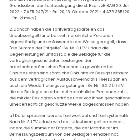
Grundsätzen der Tarifauslegung die st. Rspr., zB BAG 20. Juli
2022 - 7 AZR 247/21 - Rn. 20; 13. Oktober 2021 - 4 AZR 365/20
- Rn. 21 mwN).
2. Danach haben die Tarifvertragsparteien das
Urlaubsentgelt für arbeitnehmerähnliche Personen
eigenständig und umfassend in der Weise geregelt, dass
"die Summe der Entgelte" iSv. Nr. 3.1 TV Urlaub die
Gegenleistungen umfasst, die die Beklagte für die
vertraglich geschuldeten Leistungen der
arbeitnehmerähnlichen Personen zu gewähren hat.
Einzubeziehen sind sämtliche Einkünfte im Bezugszeitraum
aus dem vertraglichen Austauschverhältnis. Hierzu zählen
auch die Wiederholungsvergütungen iSv. Nr. 16.2.2 UrhTV,
die die Beklagte an arbeitnehmerähnliche Personen zahlt,
die mit der Beklagten Verträge über von ihnen geschaffene
urheberrechtlich geschützte Werke abgeschlossen haben.
a) Dafür sprechen bereits Tarifwortlaut und Tarifsystematik.
Nach Nr. 3.1 TV Urlaub wird das Urlaubsentgelt errechnet,
indem die Summe der Entgelte, die der Mitarbeiter im
Bemessungszeitraum von der Beklagten erhalten hat,