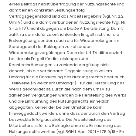
eines Beitrags nebst Übertragung der Nutzungsrechte und
damit einen konkreten Leistungserfolg.
Vertragsgegenstand sind das Arbeitsergebnis (vgl. Nr. 2.2
UrhTV) und die damit verbundenen Nutzungsrechte (vgl. Nr.
3.1 UrhTV), nicht dagegen die bloße Arbeitsleistung. Damit
zählt zu dem dafür zu entrichtenden Entgelt nicht nur die
Erstvergütung, sondern auch die für Wiederholungen im
Sendegebiet der Beklagten zu zahlenden
Wiederholungsvergütungen. Denn der UrhTV differenziert
bei der als Entgelt für die Leistungen und
Rechteeinräumungen zu zahlende Vergütung nicht
danach, ob die vereinbarte Gegenleistung in vollem
Umfang für die Einräumung des Nutzungsrechts oder auch
- teilweise (in welchem Umfang?) - für die Herstellung des
Werks geschuldet ist. Durch die nach dem UrhTV zu
zahlenden Vergütungen werden die Herstellung des Werks
und die Einräumung des Nutzungsrechts einheitlich
abgegolten. Keiner der beiden Umstände kann
hinweggedacht werden, ohne dass der durch den Vertrag
bezweckte Erfolg ausbliebe. Die Arbeitsleistung des
Mitarbeiters ist für die Beklagte ohne die Einräumung des
Nutzungsrechts wertlos (vgl. BGH 1. April 2021 - I ZR 9/18 - Rn.