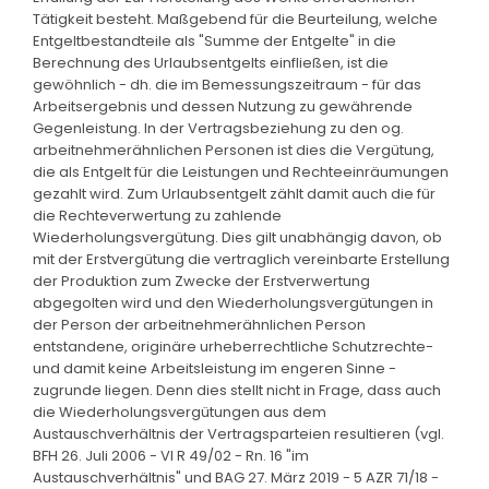
Tätigkeit besteht. Maßgebend für die Beurteilung, welche
Entgeltbestandteile als "Summe der Entgelte" in die
Berechnung des Urlaubsentgelts einfließen, ist die
gewöhnlich - dh. die im Bemessungszeitraum - für das
Arbeitsergebnis und dessen Nutzung zu gewährende
Gegenleistung. In der Vertragsbeziehung zu den og.
arbeitnehmerähnlichen Personen ist dies die Vergütung,
die als Entgelt für die Leistungen und Rechteeinräumungen
gezahlt wird. Zum Urlaubsentgelt zählt damit auch die für
die Rechteverwertung zu zahlende
Wiederholungsvergütung. Dies gilt unabhängig davon, ob
mit der Erstvergütung die vertraglich vereinbarte Erstellung
der Produktion zum Zwecke der Erstverwertung
abgegolten wird und den Wiederholungsvergütungen in
der Person der arbeitnehmerähnlichen Person
entstandene, originäre urheberrechtliche Schutzrechte-
und damit keine Arbeitsleistung im engeren Sinne -
zugrunde liegen. Denn dies stellt nicht in Frage, dass auch
die Wiederholungsvergütungen aus dem
Austauschverhältnis der Vertragsparteien resultieren (vgl.
BFH 26. Juli 2006 - VI R 49/02 - Rn. 16 "im
Austauschverhältnis" und BAG 27. März 2019 - 5 AZR 71/18 -