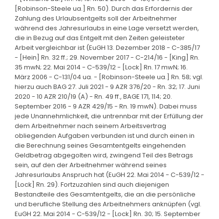
[Robinson-Steele ua.] Rn. 50). Durch das Erfordernis der
Zahlung des Urlaubsentgelts soll der Arbeitnehmer
während des Jahresurlaubs in eine Lage versetzt werden,
die in Bezug auf das Entgelt mit den Zeiten geleisteter
Arbeit vergleichbar ist (EuGH 13. Dezember 2018 - C-385/17
- [Hein] Rn. 32 ff.; 29. November 2017 - C-214/16 - [King] Rn.
35 mwN; 22. Mai 2014 - C-539/12 - [Lock] Rn. 17 mwN; 16.
März 2006 - C-131/04 ua. - [Robinson-Steele ua.] Rn. 58; vgl.
hierzu auch BAG 27. Juli 2021 - 9 AZR 376/20 - Rn. 32; 17. Juni
2020 - 10 AZR 210/19 (A) - Rn. 49 ff., BAGE 171, 114; 20.
September 2016 - 9 AZR 429/15 - Rn. 19 mwN). Dabei muss
jede Unannehmlichkeit, die untrennbar mit der Erfüllung der
dem Arbeitnehmer nach seinem Arbeitsvertrag
obliegenden Aufgaben verbunden ist und durch einen in
die Berechnung seines Gesamtentgelts eingehenden
Geldbetrag abgegolten wird, zwingend Teil des Betrags
sein, auf den der Arbeitnehmer während seines
Jahresurlaubs Anspruch hat (EuGH 22. Mai 2014 - C-539/12 -
[Lock] Rn. 29). Fortzuzahlen sind auch diejenigen
Bestandteile des Gesamtentgelts, die an die persönliche
und berufliche Stellung des Arbeitnehmers anknüpfen (vgl.
EuGH 22. Mai 2014 - C-539/12 - [Lock] Rn. 30; 15. September