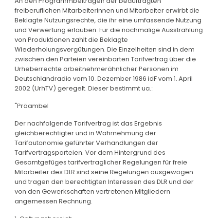
An den Programmbeiträgen der beauftragten
freiberuflichen Mitarbeiterinnen und Mitarbeiter erwirbt die
Beklagte Nutzungsrechte, die ihr eine umfassende Nutzung
und Verwertung erlauben. Für die nochmalige Ausstrahlung
von Produktionen zahlt die Beklagte
Wiederholungsvergütungen. Die Einzelheiten sind in dem
zwischen den Parteien vereinbarten Tarifvertrag über die
Urheberrechte arbeitnehmerähnlicher Personen im
Deutschlandradio vom 10. Dezember 1986 idF vom 1. April
2002 (UrhTV) geregelt. Dieser bestimmt ua.:
"Präambel
Der nachfolgende Tarifvertrag ist das Ergebnis
gleichberechtigter und in Wahrnehmung der
Tarifautonomie geführter Verhandlungen der
Tarifvertragsparteien. Vor dem Hintergrund des
Gesamtgefüges tarifvertraglicher Regelungen für freie
Mitarbeiter des DLR sind seine Regelungen ausgewogen
und tragen den berechtigten Interessen des DLR und der
von den Gewerkschaften vertretenen Mitgliedern
angemessen Rechnung.