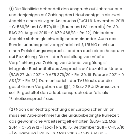
(1) Die Richtlinie behandelt den Anspruch auf Jahresurlaub
und denjenigen auf Zahlung des Urlaubsentgelts als zwei
Aspekte eines einzigen Anspruchs (EuGH 6. November 2018
- C-569/16 und C-570/16 - [Bauer und Willmeroth] Rn. 39;
BAG 20. August 2019 - 9 AZR 468/18 - Rn. 12). Die beiden
Aspekte stehen gleichwertig nebeneinander. Auch das
Bundesurlaubsgesetz begründet mit § 1 BUrlG nicht nur
einen Freistellungsanspruch, sondern auch einen Anspruch
auf Bezahlung. Die mit der Freistellung verknüpfte
Verpflichtung zur Zahlung von Urlaubsvergütung ist
integraler Bestandteil des Anspruchs auf bezahlten Urlaub
(BAG 27. Juli 2021 - 9 AZR 376/20 - Rn. 30; 16. Februar 2021 - 9
AS 1/21 - Rn. 13). Dem entspricht der TV Urlaub, der die
gesetzlichen Vorgaben der §§ 1, 2 Satz 2 BUrlG umsetzen
soll. Er gestaltet den Urlaubsanspruch ebenfalls als
"Einheitsanspruch" aus.
(2) Nach der Rechtsprechung der Europäischen Union
muss ein Arbeitnehmer für die urlaubsbedingte Ruhezeit
das gewöhnliche Arbeitsentgelt erhalten (EuGH 22. Mai
2014 - C-539/12 - [Lock] Rn. 16; 15. September 2011 - C-155/10
- [Williams ua.] Rn. 19; 16. März 2006 - C-131/04 ua. -